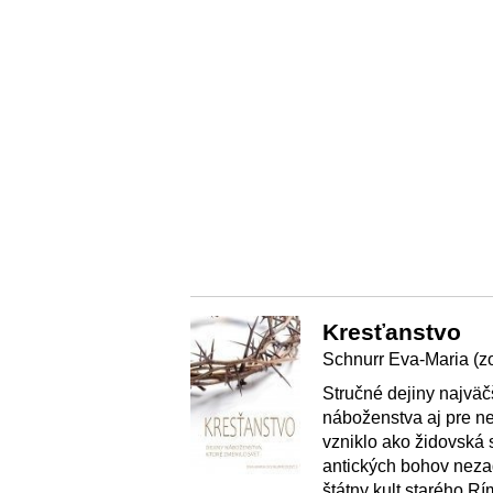
Kresťanstvo
Schnurr Eva-Maria (zo
Stručné dejiny najvä
náboženstva aj pre ne
vzniklo ako židovská 
antických bohov neza
štátny kult starého R