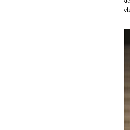
do
ch