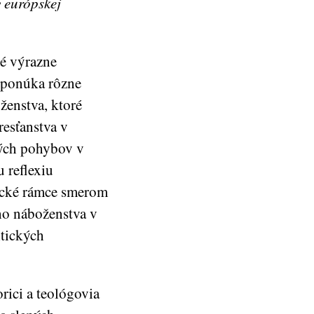
v európskej
ré výrazne
a ponúka rôzne
ženstva, ktoré
resťanstva v
kých pohybov v
u reflexiu
rické rámce smerom
ho náboženstva v
itických
rici a teológovia