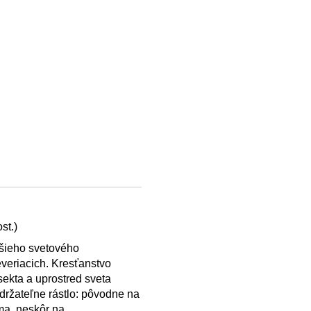
st.)
čšieho svetového
veriacich. Kresťanstvo
sekta a uprostred sveta
držateľne rástlo: pôvodne na
íma, neskôr na