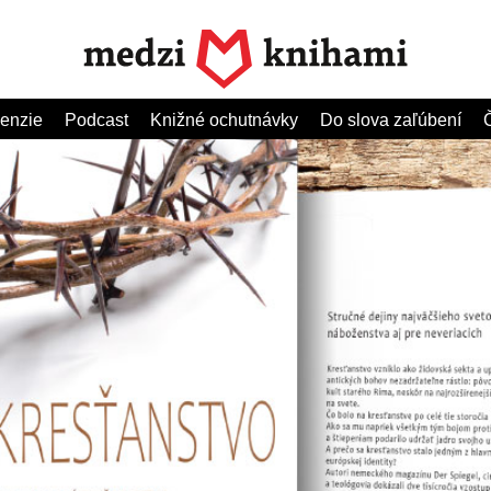
enzie
Podcast
Knižné ochutnávky
Do slova zaľúbení
Č