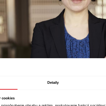
Detaily
y cookies
prispôsobenie obsahu a reklám, poskytovanie funkcií sociálnyc