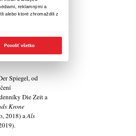
médiami, reklamnými a
li alebo ktoré zhromaždili z
Povoliť všetko
Der Spiegel, od
čení
ždenníky Die Zeit a
nds Krone
o, 2018) a
Als
2019).