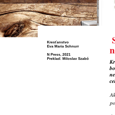
​
Kresťanstvo
n
Eva Maria Schnurr
N Press, 2021
Preklad: Miloslav Szabó
Kr
bo
ne
ce
Ak
po