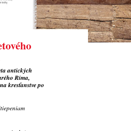
vetového
h
eta antických
tarého Ríma,
 na kresťanstve po
štiepeniam