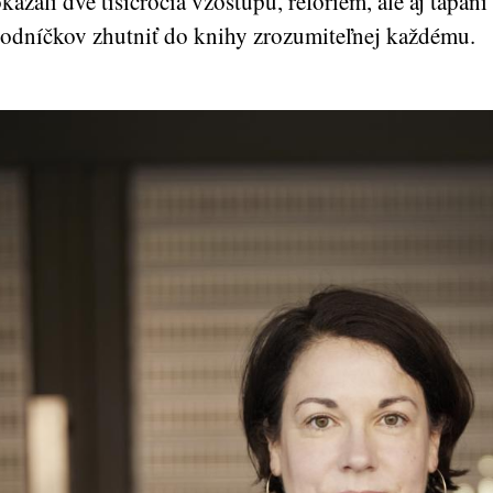
kázali dve tisícročia vzostupu, reforiem, ale aj tápaní
odníčkov zhutniť do knihy zrozumiteľnej každému.