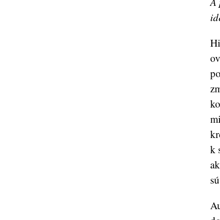
A 
id
Hi
ov
po
zm
ko
mi
kr
k 
ak
sú
Au