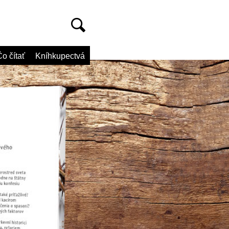
o čítať
Kníhkupectvá