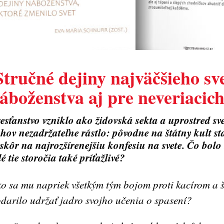
 Stručné dejiny najväčšieho s
áboženstva aj pre neveriacic
esťanstvo vzniklo ako židovská sekta a uprostred sv
hov nezadržateľne rástlo: pôvodne na štátny kult s
skôr na najrozšírenejšiu konfesiu na svete. Čo bolo
lé tie storočia také príťažlivé?
o sa mu napriek všetkým tým bojom proti kacírom a 
darilo udržať jadro svojho učenia o spasení?