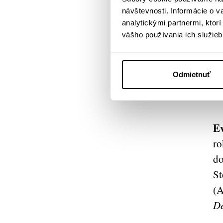
návštevnosti. Informácie o 
analytickými partnermi, ktor
vášho používania ich služieb
Odmietnuť
E
ro
do
St
(A
De