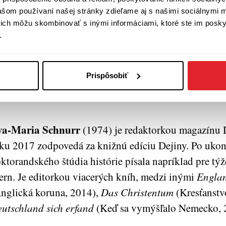
vašom používaní našej stránky zdieľame aj s našimi sociálnymi 
í ich môžu skombinovať s inými informáciami, ktoré ste im poskyt
.
Prispôsobiť
va-Maria Schnurr
(1974) je redaktorkou magazínu 
ku 2017 zodpovedá za knižnú edíciu Dejiny. Po ukon
ktorandského štúdia histórie písala napríklad pre tý
ern. Je editorkou viacerých kníh, medzi inými
Engla
nglická koruna, 2014),
Das Christentum
(Kresťanstv
utschland sich erfand
(Keď sa vymýšľalo Nemecko, 