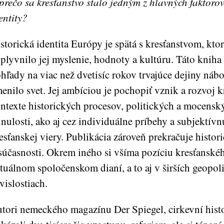
prečo sa kresťanstvo stalo jedným z hlavných faktoro
entity?
storická identita Európy je spätá s kresťanstvom, kto
plyvnilo jej myslenie, hodnoty a kultúru. Táto knih
hľady na viac než dvetisíc rokov trvajúce dejiny nábo
enilo svet. Jej ambíciou je pochopiť vznik a rozvoj k
ntexte historických procesov, politických a mocens
nulosti, ako aj cez individuálne príbehy a subjektívn
esťanskej viery. Publikácia zároveň prekračuje histo
súčasnosti. Okrem iného si všíma pozíciu kresťanské
tuálnom spoločenskom dianí, a to aj v širších geopol
vislostiach.
tori nemeckého magazínu Der Spiegel, cirkevní histo