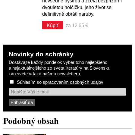
nevšedně bystrou a zcela bezprizorní
dvouletou holčičku, jeho život se
definitivně obrátí naruby.
Kúpiť
za 12,65 €
Novinky do schránky
Dostávajte každý pondelok výber toho najlepšieho
a najaktuálnejšieho zo sveta literatúry na Slovensku
i vo svete vďaka nášmu newsletteru.
Súhlasím so
spracovaním osobných údajov
Podobný obsah