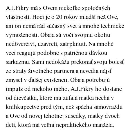
A.J.Fikry má s Ovem niekoľko spoločných
vlastností. Hoci je o 20 rokov mladší než Ove,
ani on nemá rád súčasný svet a mnohé technické
vymoženosti. Obaja sú voči svojmu okoliu
nedôverčiví, uzavretí, zatrpknutí. Na mnohé
veci reagujú podobne s patričnou dávkou
sarkazmu. Sami nedokážu prekonať svoju bolesť
zo straty životného partnera a nevedia nájsť
zmysel v ďalšej existencii. Obaja potrebujú
impulz od niekoho iného. A.J.Fikry ho dostane
od dievčatka, ktoré mu zúfalá matka nechá v
kníhkupectve pred tým, než spácha samovraždu
a Ove od novej tehotnej susedky, matky dvoch
detí, ktorá má veľmi nepraktického manžela.