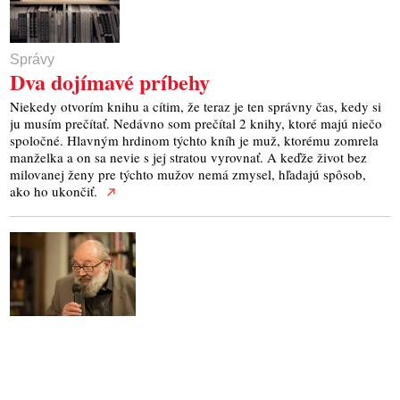
Správy
Dva dojímavé príbehy
Niekedy otvorím knihu a cítim, že teraz je ten správny čas, kedy si
ju musím prečítať. Nedávno som prečítal 2 knihy, ktoré majú niečo
spoločné. Hlavným hrdinom týchto kníh je muž, ktorému zomrela
manželka a on sa nevie s jej stratou vyrovnať. A keďže život bez
milovanej ženy pre týchto mužov nemá zmysel, hľadajú spôsob,
ako ho ukončiť.