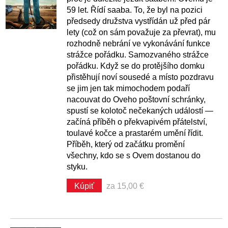
59 let. Řídí saaba. To, že byl na pozici
předsedy družstva vystřídán už před pár
lety (což on sám považuje za převrat), mu
rozhodně nebrání ve vykonávání funkce
strážce pořádku. Samozvaného strážce
pořádku. Když se do protějšího domku
přistěhují noví sousedé a místo pozdravu
se jim jen tak mimochodem podaří
nacouvat do Oveho poštovní schránky,
spustí se kolotoč nečekaných událostí —
začíná příběh o překvapivém přátelství,
toulavé kočce a prastarém umění řídit.
Příběh, který od začátku promění
všechny, kdo se s Ovem dostanou do
styku.
Kúpiť
za 15,00 €