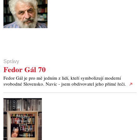
Správy
Fedor Gál 70
Fedor Gál je pro mě jedním z lidí, kteří symbolizují moderní
svobodné Slovensko. Navíc - jsem obdivovatel jeho přímé řeči.