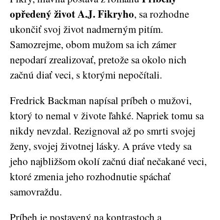
opředený život A.J. Fikryho
, sa rozhodne
ukončiť svoj život nadmerným pitím.
Samozrejme, obom mužom sa ich zámer
nepodarí zrealizovať, pretože sa okolo nich
začnú diať veci, s ktorými nepočítali.
Fredrick Backman napísal príbeh o mužovi,
ktorý to nemal v živote ľahké. Napriek tomu sa
nikdy nevzdal. Rezignoval až po smrti svojej
ženy, svojej životnej lásky. A práve vtedy sa
jeho najbližšom okolí začnú diať nečakané veci,
ktoré zmenia jeho rozhodnutie spáchať
samovraždu.
Príbeh je postavený na kontrastoch a