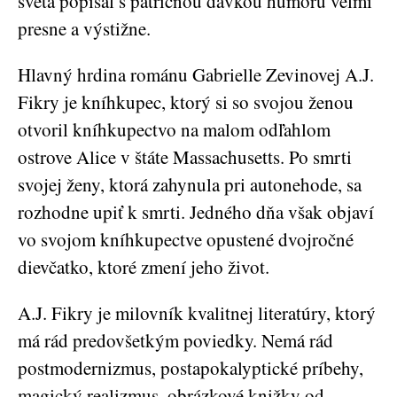
sveta popísal s patričnou dávkou humoru veľmi
presne a výstižne.
Hlavný hrdina románu Gabrielle Zevinovej A.J.
Fikry je kníhkupec, ktorý si so svojou ženou
otvoril kníhkupectvo na malom odľahlom
ostrove Alice v štáte Massachusetts. Po smrti
svojej ženy, ktorá zahynula pri autonehode, sa
rozhodne upiť k smrti. Jedného dňa však objaví
vo svojom kníhkupectve opustené dvojročné
dievčatko, ktoré zmení jeho život.
A.J. Fikry je milovník kvalitnej literatúry, ktorý
má rád predovšetkým poviedky. Nemá rád
postmodernizmus, postapokalyptické príbehy,
magický realizmus, obrázkové knižky od