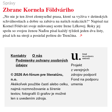
Správy
Zbrane Kornela Földváriho
„No nie je ten život zlomyseľné prasa, ktoré sa vyžíva v detinských
schválnostiach a dobre sa zabáva na našich reakciách?“ Napísal raz
Kornel Földvári svoje milovanej sestre Irene Lifkovej. Roky jej
spolu so svojou ženou Naďou písal každý týždeň jeden dva listy,
písal ich na stroji a posielal poštou do Trenčína.
Kontakty
O nás
Podmienky ochrany osobných
Projekt
údajov
z verejných
zdrojov podporil
© 2026 Art-fórum pre literatúru,
Fond na podporu
n.o.
umenia
Akékoľvek použitie častí alebo celku,
najmä rozmnožovanie a šírenie
textov, fotografií či grafov je možné
len s uvedením zdroja.