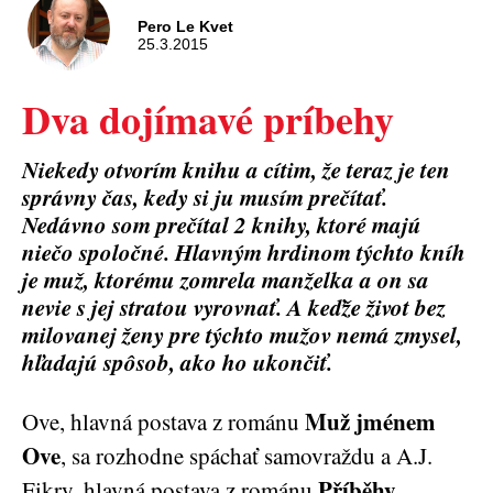
Pero Le Kvet
25.3.2015
Dva dojímavé príbehy
Niekedy otvorím knihu a cítim, že teraz je ten
správny čas, kedy si ju musím prečítať.
Nedávno som prečítal 2 knihy, ktoré majú
niečo spoločné. Hlavným hrdinom týchto kníh
je muž, ktorému zomrela manželka a on sa
nevie s jej stratou vyrovnať. A keďže život bez
milovanej ženy pre týchto mužov nemá zmysel,
hľadajú spôsob, ako ho ukončiť.
Muž jménem
Ove, hlavná postava z románu
Ove
, sa rozhodne spáchať samovraždu a A.J.
Příběhy
Fikry, hlavná postava z románu