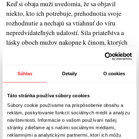
Keď si obaja muži uvedomia, že sa objavil
niekto, kto ich potrebuje, prehodnotia svoje
rozhodnutie a nechajú sa vtiahnuť do víru
nepredvídateľných udalostí. Sila priateľstva a
lásky oboch mužov nakopne k činom, ktorých
by inak už neboli schopní.
Obe knihy sú nesmierne dojímavé, emócie v
Súhlas
Detaily
O cookies
nich hrajú prvé husle a vo finále oboch kníh
udržať slzy je nesmierne náročné. A musím sa
bez hanby priznať, že mne sa to teda nepodarilo.
Táto stránka používa súbory cookies
Zrejme preto, že aj ja som nedávno stratil svoju
Súbory cookie používame na prispôsobenie obsahu a
reklám, poskytovanie funkcií sociálnych médií a analýzu
manželku.
návštevnosti. Informácie o vašom používaní našej
stránky zdieľame aj s našimi sociálnymi médiami,
reklamnými a analytickými partnermi, ktorí ich môžu