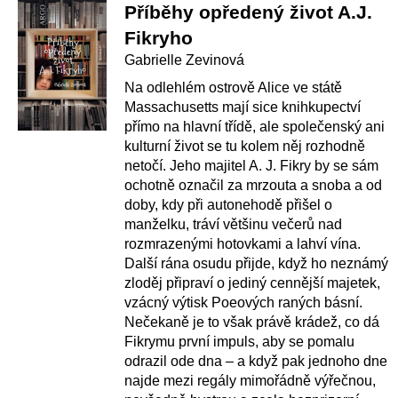
Příběhy opředený život A.J.
Fikryho
Gabrielle Zevinová
Na odlehlém ostrově Alice ve státě
Massachusetts mají sice knihkupectví
přímo na hlavní třídě, ale společenský ani
kulturní život se tu kolem něj rozhodně
netočí. Jeho majitel A. J. Fikry by se sám
ochotně označil za mrzouta a snoba a od
doby, kdy při autonehodě přišel o
manželku, tráví většinu večerů nad
rozmrazenými hotovkami a lahví vína.
Další rána osudu přijde, když ho neznámý
zloděj připraví o jediný cennější majetek,
vzácný výtisk Poeových raných básní.
Nečekaně je to však právě krádež, co dá
Fikrymu první impuls, aby se pomalu
odrazil ode dna – a když pak jednoho dne
najde mezi regály mimořádně výřečnou,