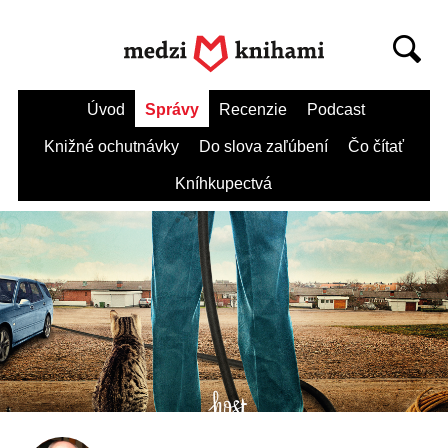
Úvod
Správy
Recenzie
Podcast
Knižné ochutnávky
Do slova zaľúbení
Čo čítať
Kníhkupectvá