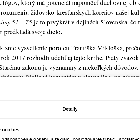
lológov, ktorý má potenciál napomôcť duchovnej obr
rozumeniu židovsko-kresťanských koreňov našej kult
lmy 51 – 75
je to prvýkrát v dejinách Slovenska, čo
m predkladá svoje dielo.
k znie vysvetlenie porotcu Františka Mikloška, preč
 rok 2017 rozhodli udeliť aj tejto knihe. Piaty zväzo
Starému zákonu je významný z niekoľkých dôvodov.
chádzajú Biblické komentáre v slovenčine, no zároveň
orého jadrom je moderný odborný výklad žalmov, v 
klady prelínajú s aktuálnymi poznatkami z teológie, l
archeológie.
Detaily
ďaka takémuto viacúrovňovému prístupu je kniha uži
y cookies
iteľov a kňazov, ale aj čitateľskú verejnosť na duchov
prispôsobenie obsahu a reklám, poskytovanie funkcií sociálnyc