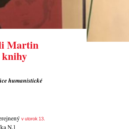
li Martin
 knihy
júce humanistické
verejnený
v utorok 13.
íka N.]