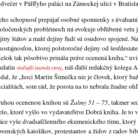
dvečer v Pálffyho paláci na Zámockej ulici v Bratisla
eho schopnosť prepájať osobné spomienky s úvahami 
oločenských problémoch mi evokuje obľúbenú vetu je
jiny štátov a malé dejiny ľudí sú osudovo spojené. Na
hostajnosťou, ktorej polstoročné dejiny od šesťdesia
ešok tak pôsobivo prináša práve ocenená kniha,“ uv
udatiu
, náš ďalší redakčný kolega 
vlaňajší laureát ceny
dal, že „hoci Martin Šimečka nie je človek, ktorý ba
icialitách, som rád, že porota na to nebrala žiadne oh
uhou ocenenou knihou sú
Žalmy 51 – 75
, takmer se
elo, ktoré vyšlo vo vydavateľstve Dobrá kniha. Je to 
áce vyše dvadsaťčlenného ekumenického tímu, ktorý 
ovenských katolíkov, protestantov a židov z radov bib