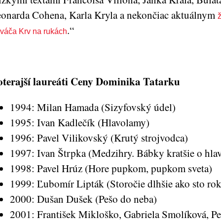
onarda Cohena, Karla Kryla a nekončiac aktuálnym
.“
váča Krv na rukách
terajší laureáti Ceny Dominika Tatarku
1994: Milan Hamada (Sizyfovský údel)
1995: Ivan Kadlečík (Hlavolamy)
1996: Pavel Vilikovský (Krutý strojvodca)
1997: Ivan Štrpka (Medzihry. Bábky kratšie o hla
1998: Pavel Hrúz (Hore pupkom, pupkom sveta)
1999: Ľubomír Lipták (Storočie dlhšie ako sto ro
2000: Dušan Dušek (Pešo do neba)
2001: František Mikloško, Gabriela Smolíková, Pe