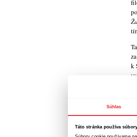
fi
po
Ža
tí
Ta
za
k 
vy
kt
vý
a 
Súhlas
„V
Táto stránka používa súbor
uč
Súbory cookie používame na 