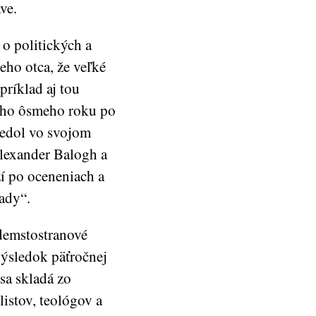
ve.
o politických a
ho otca, že veľké
príklad aj tou
teho ôsmeho roku po
iedol vo svojom
Alexander Balogh a
ží po oceneniach a
ľady“.
demstostranové
výsledok päťročnej
sa skladá zo
listov, teológov a