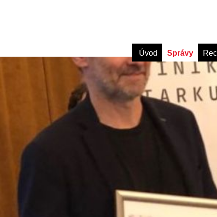
Úvod
Správy
Rec