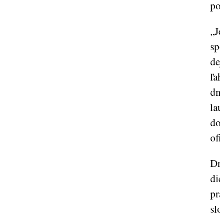
po
„J
sp
de
ľa
dn
la
do
of
Dr
di
pr
sl