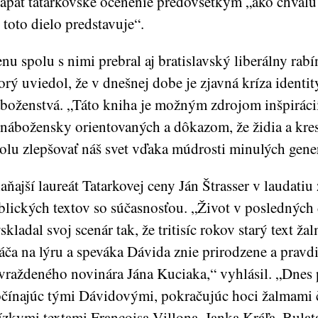
ápať tatarkovské ocenenie predovšetkým „ako chválu
 toto dielo predstavuje“.
nu spolu s nimi prebral aj bratislavský liberálny rab
orý uviedol, že v dnešnej dobe je zjavná kríza identit
boženstvá. „Táto kniha je možným zdrojom inšpirácií 
nábožensky orientovaných a dôkazom, že židia a kres
olu zlepšovať náš svet vďaka múdrosti minulých gener
aňajší laureát Tatarkovej ceny Ján Štrasser v laudatiu
blických textov so súčasnosťou. „Život v posledných
skladal svoj scenár tak, že tritisíc rokov starý text ž
áča na lýru a speváka Dávida znie prirodzene a pravdi
vraždeného novinára Jána Kuciaka,“ vyhlásil. „Dnes
čínajúc tými Dávidovými, pokračujúc hoci žalmami
ízkymi textami Francoisa Villona, Janka Kráľa, Bula