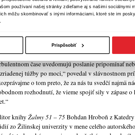
ohatenie,“ dodáva František Mikloško.
vašom používaní našej stránky zdieľame aj s našimi sociálnymi 
í ich môžu skombinovať s inými informáciami, ktoré ste im poskyt
lú edíciu knižných Komentárov k Starému zákonu za
.
kulta Trnavskej univerzity na čele s dekanom Miloš
 pred pár rokmi začal tvoriť projekt komentárov ku K
edomil som si rôznorodú pestrosť vzdelaných vo viere
Prispôsobiť
otestant a žid. Hľadáme ľudí dobrej vôle, ktorí si v 
rbulentnom čase uvedomujú poslanie pripomínať ne
zriadenej túžby po moci,“ povedal v slávnostnom prí
ozprávajme o tom preto, že za nás tu svedčí najmä ná
obodnom rozhodnutí, že vieme spojiť sily v zápase o le
et.“
itor knihy
Žalmy 51 – 75
Bohdan Hroboň z Katedry
údií zo Žilinskej univerzity v mene celého autorskéh