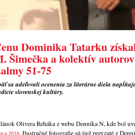
enu Dominika Tatarku získa
. Šimečka a kolektív autorov
almy 51-75
äť sa udeľovali ocenenia za literárne diela napĺňa
adície slovenskej kultúry.
lánok Olivera Reháka z webu Denníka N, kde bol u
. Ilustračné fotografie sú tiež prevzaté z Denn
rca 2018