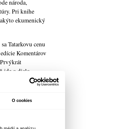
ode národa,
úry. Pri knihe
 takýto ekumenický
o sa Tatarkovu cenu
k edície Komentárov
 Prvýkrát
 ide o dielo,
ktorom sa tradičné
ingvistiky, histórie
O cookies
točná nielen pre
né a kultúrne
h médií a analýzu