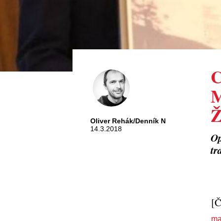
C
M
Ž
Oliver Rehák/Denník N
14.3.2018
Op
tr
[Č
ma