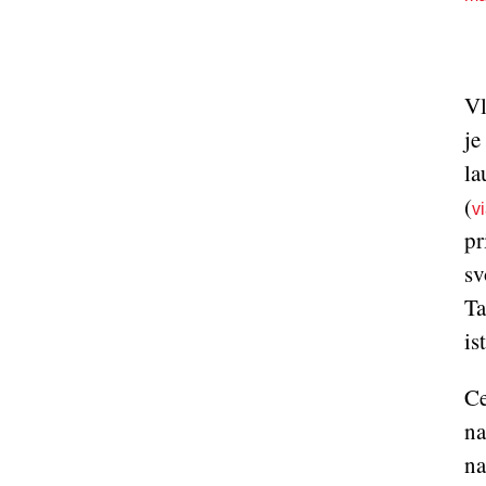
Vl
je
la
(
v
pr
sv
Ta
is
Ce
na
na