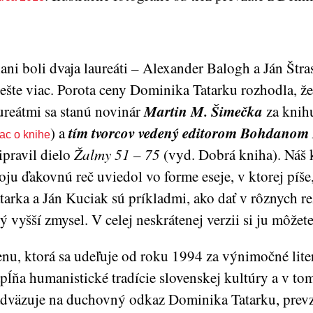
ani boli dvaja laureáti – Alexander Balogh a Ján Štras
 ešte viac. Porota ceny Dominika Tatarku rozhodla, ž
Martin M. Šimečka
ureátmi sa stanú novinár
za kni
tím tvorcov vedený editorom Bohdano
) a
iac o knihe
ipravil dielo
Žalmy 51 – 75
(vyd. Dobrá kniha). Náš 
oju ďakovnú reč uviedol vo forme eseje, v ktorej píš
tarka a Ján Kuciak sú príkladmi, ako dať v rôznych r
tý vyšší zmysel. V celej neskrátenej verzii si ju môžet
nu, ktorá sa udeľuje od roku 1994 za výnimočné liter
pĺňa humanistické tradície slovenskej kultúry a v to
dväzuje na duchovný odkaz Dominika Tatarku, prevz