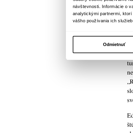
ob
návštevnosti. Informácie o 
analytickými partnermi, ktor
Ce
vášho používania ich služieb
fa
sa
uv
Odmietnuť
pr
tu
ne
„R
sl
sv
Ed
št