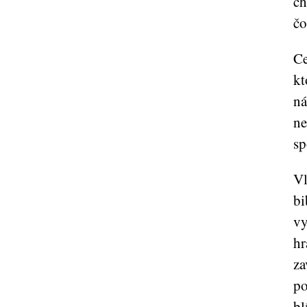
ch
čo
Ce
kt
ná
ne
sp
Vl
bi
vy
hr
za
po
bl