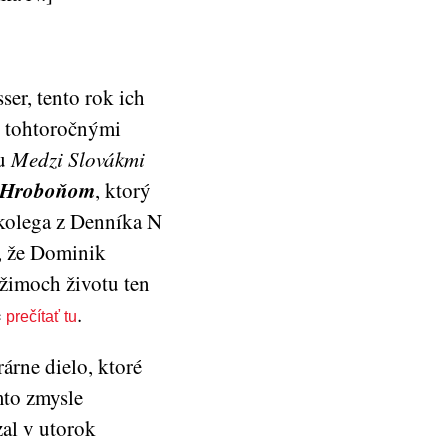
ser, tento rok ich
e tohtoročnými
hu
Medzi Slovákmi
m Hroboňom
, ktorý
kolega z Denníka N
e, že Dominik
ežimoch životu ten
e
.
prečítať tu
árne dielo, ktoré
mto zmysle
al v utorok