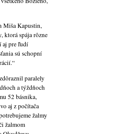
 všetkého Božieho,
ín Miša Kapustin,
y, ktorá spája rôzne
aj pre ľudí
ťania sú schopní
ácií.“
 zdôraznil paralely
 dňoch a týždňoch
almu 52 básnika,
vo aj z počítača
 potrebujeme žalmy
 či žalmom
ta Okudžavu,