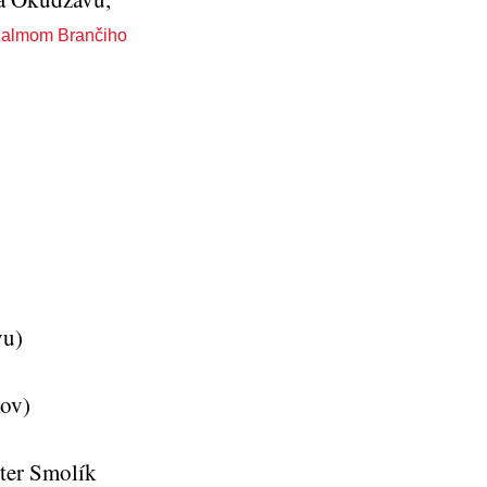
žalmom Brančiho
vu)
kov)
ter Smolík