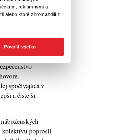
médiami, reklamnými a
li alebo ktoré zhromaždili z
strešuje Teologická
om Lichnerom. „Keď
nihe žalmov,
: katolík,
Povoliť všetko
dnešnom
bezpečenstvo
hovore.
dej spočívajúca v
pší a čistejší
 náboženských
o kolektívu poprosil