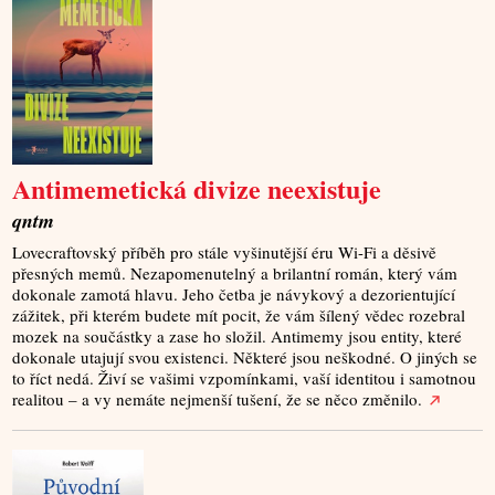
Antimemetická divize neexistuje
qntm
Lovecraftovský příběh pro stále vyšinutější éru Wi-Fi a děsivě
přesných memů. Nezapomenutelný a brilantní román, který vám
dokonale zamotá hlavu. Jeho četba je návykový a dezorientující
zážitek, při kterém budete mít pocit, že vám šílený vědec rozebral
mozek na součástky a zase ho složil. Antimemy jsou entity, které
dokonale utajují svou existenci. Některé jsou neškodné. O jiných se
to říct nedá. Živí se vašimi vzpomínkami, vaší identitou i samotnou
realitou – a vy nemáte nejmenší tušení, že se něco změnilo.