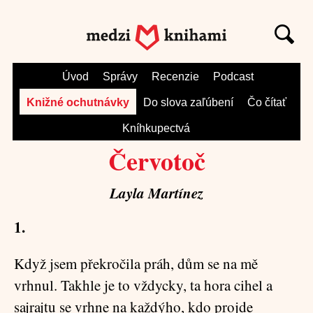
Úvod
Správy
Recenzie
Podcast
Knižné ochutnávky
Do slova zaľúbení
Čo čítať
Kníhkupectvá
Červotoč
Layla Martínez
1.
Když jsem překročila práh, dům se na mě
vrhnul. Takhle je to vždycky, ta hora cihel a
sajrajtu se vrhne na každýho, kdo projde