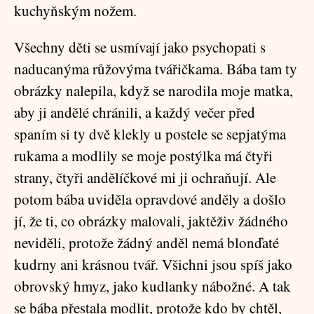
kuchyňským nožem.
Všechny děti se usmívají jako psychopati s
naducanýma růžovýma tvářičkama. Bába tam ty
obrázky nalepila, když se narodila moje matka,
aby ji andělé chránili, a každý večer před
spaním si ty dvě klekly u postele se sepjatýma
rukama a modlily se moje postýlka má čtyři
strany, čtyři andělíčkové mi ji ochraňují. Ale
potom bába uviděla opravdové anděly a došlo
jí, že ti, co obrázky malovali, jaktěživ žádného
neviděli, protože žádný anděl nemá blonďaté
kudrny ani krásnou tvář. Všichni jsou spíš jako
obrovský hmyz, jako kudlanky nábožné. A tak
se bába přestala modlit, protože kdo by chtěl,