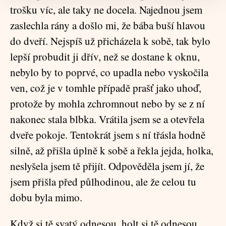
trošku víc, ale taky ne docela. Najednou jsem
zaslechla rány a došlo mi, že bába buší hlavou
do dveří. Nejspíš už přicházela k sobě, tak bylo
lepší probudit ji dřív, než se dostane k oknu,
nebylo by to poprvé, co upadla nebo vyskočila
ven, což je v tomhle případě prašť jako uhoď,
protože by mohla zchromnout nebo by se z ní
nakonec stala blbka. Vrátila jsem se a otevřela
dveře pokoje. Tentokrát jsem s ní třásla hodně
silně, až přišla úplně k sobě a řekla jejda, holka,
neslyšela jsem tě přijít. Odpověděla jsem jí, že
jsem přišla před půlhodinou, ale že celou tu
dobu byla mimo.
Když si tě svatý odnesou, holt si tě odnesou,