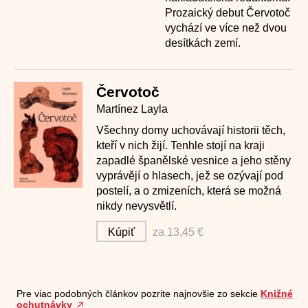
Prozaický debut Červotoč
vychází ve více než dvou
desítkách zemí.
Červotoč
Martínez Layla
Všechny domy uchovávají historii těch,
kteří v nich žijí. Tenhle stojí na kraji
zapadlé španělské vesnice a jeho stěny
vyprávějí o hlasech, jež se ozývají pod
postelí, a o zmizeních, která se možná
nikdy nevysvětlí.
Kúpiť
za 13,45 €
Pre viac podobných článkov pozrite najnovšie zo sekcie
Knižné
ochutnávky