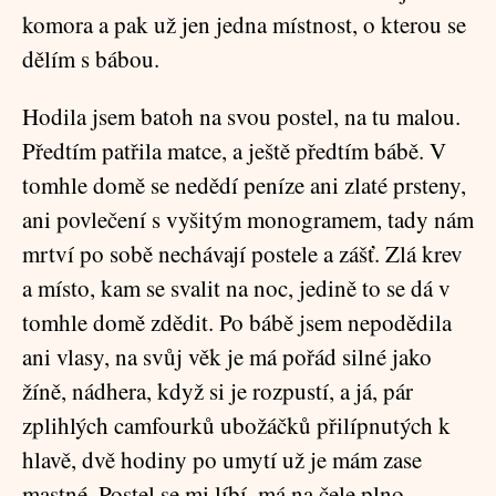
komora a pak už jen jedna místnost, o kterou se
dělím s bábou.
Hodila jsem batoh na svou postel, na tu malou.
Předtím patřila matce, a ještě předtím bábě. V
tomhle domě se nedědí peníze ani zlaté prsteny,
ani povlečení s vyšitým monogramem, tady nám
mrtví po sobě nechávají postele a zášť. Zlá krev
a místo, kam se svalit na noc, jedině to se dá v
tomhle domě zdědit. Po bábě jsem nepodědila
ani vlasy, na svůj věk je má pořád silné jako
žíně, nádhera, když si je rozpustí, a já, pár
zplihlých camfourků ubožáčků přilípnutých k
hlavě, dvě hodiny po umytí už je mám zase
mastné. Postel se mi líbí, má na čele plno