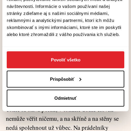
vypadalo pěkně, ale není to pravda a já vám
návštevnosti. Informácie o vašom používaní našej
chci věci vyprávět tak, jak se staly, a pravda je,
stránky zdieľame aj s našimi sociálnymi médiami,
že obě trička byly ošklivý, vytahaný a
reklamnými a analytickými partnermi, ktorí ich môžu
skombinovať s inými informáciami, ktoré ste im poskytli
obnošený, ale to druhý aspoň nesmrdělo tím
alebo ktoré zhromaždili z vášho používania ich služieb.
naším nevětraným hnusným autobusem, kde to
smrdí jako v šatně tý tělocvičny hned u
čalounictví.
Povoliť všetko
Dala jsem věci do poslední zásuvky v
Prispôsobiť
prádelníku, ale věděla jsem, že je to blbost. Zítra
je budu muset hledat v kuchyni v almárce, na
Odmietnuť
policích v komoře nebo v truhle u vchodu.
Tohle se stává pořád, v tomhle domě člověk
nemůže věřit ničemu, a na skříně a na stěny se
nedá spolehnout už vůbec. Na prádelníky