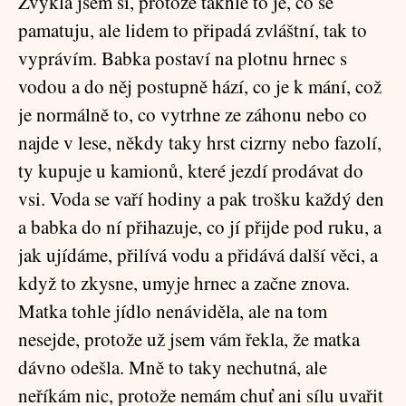
Zvykla jsem si, protože takhle to je, co se
pamatuju, ale lidem to připadá zvláštní, tak to
vyprávím. Babka postaví na plotnu hrnec s
vodou a do něj postupně hází, co je k mání, což
je normálně to, co vytrhne ze záhonu nebo co
najde v lese, někdy taky hrst cizrny nebo fazolí,
ty kupuje u kamionů, které jezdí prodávat do
vsi. Voda se vaří hodiny a pak trošku každý den
a babka do ní přihazuje, co jí přijde pod ruku, a
jak ujídáme, přilívá vodu a přidává další věci, a
když to zkysne, umyje hrnec a začne znova.
Matka tohle jídlo nenáviděla, ale na tom
nesejde, protože už jsem vám řekla, že matka
dávno odešla. Mně to taky nechutná, ale
neříkám nic, protože nemám chuť ani sílu uvařit