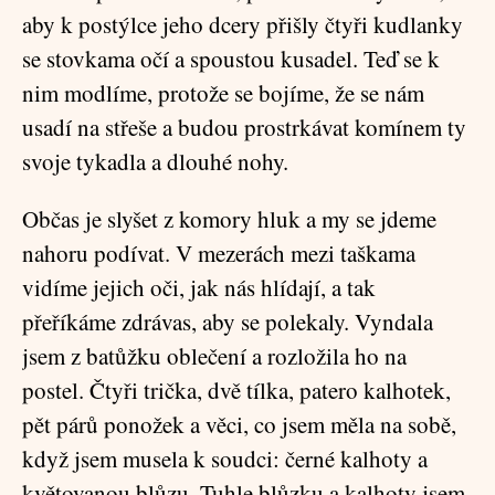
aby k postýlce jeho dcery přišly čtyři kudlanky
se stovkama očí a spoustou kusadel. Teď se k
nim modlíme, protože se bojíme, že se nám
usadí na střeše a budou prostrkávat komínem ty
svoje tykadla a dlouhé nohy.
Občas je slyšet z komory hluk a my se jdeme
nahoru podívat. V mezerách mezi taškama
vidíme jejich oči, jak nás hlídají, a tak
přeříkáme zdrávas, aby se polekaly. Vyndala
jsem z batůžku oblečení a rozložila ho na
postel. Čtyři trička, dvě tílka, patero kalhotek,
pět párů ponožek a věci, co jsem měla na sobě,
když jsem musela k soudci: černé kalhoty a
květovanou blůzu. Tuhle blůzku a kalhoty jsem