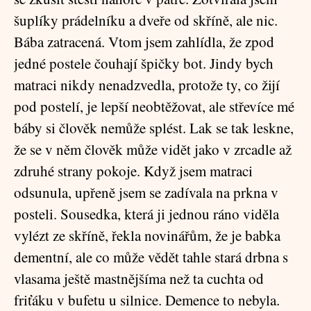
šuplíky prádelníku a dveře od skříně, ale nic.
Bába zatracená. Vtom jsem zahlídla, že zpod
jedné postele čouhají špičky bot. Jindy bych
matraci nikdy nenadzvedla, protože ty, co žijí
pod postelí, je lepší neobtěžovat, ale střevíce mé
báby si člověk nemůže splést. Lak se tak leskne,
že se v něm člověk může vidět jako v zrcadle až
zdruhé strany pokoje. Když jsem matraci
odsunula, upřeně jsem se zadívala na prkna v
posteli. Sousedka, která ji jednou ráno viděla
vylézt ze skříně, řekla novinářům, že je babka
dementní, ale co může vědět tahle stará drbna s
vlasama ještě mastnějšíma než ta cuchta od
friťáku v bufetu u silnice. Demence to nebyla.