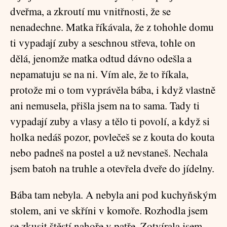
dveřma, a zkroutí mu vnitřnosti, že se
nenadechne. Matka říkávala, že z tohohle domu
ti vypadají zuby a seschnou střeva, tohle on
dělá, jenomže matka odtud dávno odešla a
nepamatuju se na ni. Vím ale, že to říkala,
protože mi o tom vyprávěla bába, i když vlastně
ani nemusela, přišla jsem na to sama. Tady ti
vypadají zuby a vlasy a tělo ti povolí, a když si
holka nedáš pozor, povlečeš se z kouta do kouta
nebo padneš na postel a už nevstaneš. Nechala
jsem batoh na truhle a otevřela dveře do jídelny.
Bába tam nebyla. A nebyla ani pod kuchyňským
stolem, ani ve skříni v komoře. Rozhodla jsem
se zkusit štěstí nahoře v patře. Zotvírala jsem