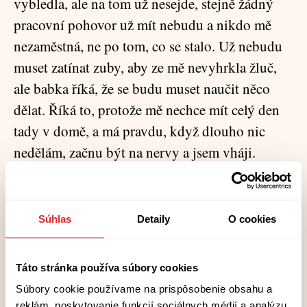
vybledla, ale na tom už nesejde, stejně žádný
pracovní pohovor už mít nebudu a nikdo mě
nezaměstná, ne po tom, co se stalo. Už nebudu
muset zatínat zuby, aby ze mě nevyhrkla žluč,
ale babka říká, že se budu muset naučit něco
dělat. Říká to, protože mě nechce mít celý den
tady v domě, a má pravdu, když dlouho nic
nedělám, začnu být na nervy a jsem vháji.
Bavilo by mě venčit lidem psy, ale za to mi tady
nikdo nezaplatí, tady mají psy zavřené v ohradě
a zaplaťpánbu, když jim tu a tam hodí přes
Súhlas
Detaily
O cookies
vrátka kousek tvrdého chleba. Tak pokračuju.
Táto stránka používa súbory cookies
Když jsem vyndala šaty z batohu, svlíkla jsem
Súbory cookie používame na prispôsobenie obsahu a
si tričko a vzala si čisté. Ráda bych vám řekla, že
reklám, poskytovanie funkcií sociálnych médií a analýzu