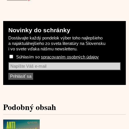
Novinky do schránky
Dostávajte každý pondelok výber toho najlepšieho
a najaktuálnejšieho zo sveta literatúry na Slovensku
i vo svete vďaka nášmu newsletteru.
Súhlasím so
spracovaním osobných údajov
Podobný obsah