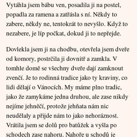
Vytáhla jsem bábu ven, posadila ji na postel,
popadla za ramena a zatřásla s ní. Někdy to
zabere, někdy ne, tentokrát to nevyšlo. Když to
nezabere, je líp počkat, dokud ji to nepřejde.
Dovlekla jsem ji na chodbu, otevřela jsem dveře
od komory, postrčila ji dovnitř a zamkla. V
tomhle domě se všechny dveře dají zamknout
zvenčí. Je to rodinná tradice jako ty kraviny, co
lidi dělají o Vánocích. My máme plno tradic,
jako že zamykáme jedna druhou, ale zase nikdy
nejíme jehněčí, protože jehňata nám nic
neudělaly a přijde nám to jako nehoráznost.
Vrátila jsem se dolů pro batůžek a vyšla po
schodech zase nahoru. Nahoře u schodů je