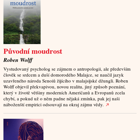
Původní moudrost
Roben Wolff
Vystudovaný psycholog se zájmem o antropologii, ale především
člověk se srdcem a duší domorodého Malajce, se naučil jazyk
uzavřeného národa Senoiů žijícího v malajsijské džungli. Roben
Wolff objevil překvapivou, novou realitu, jiný způsob poznání,
který v životě většiny moderních Američanů a Evropanů zcela
chybí, a pokud už o něm padne nějaká zmínka, pak jej naši
náboženští empirici odsouvají na okraj zájmu vědy.