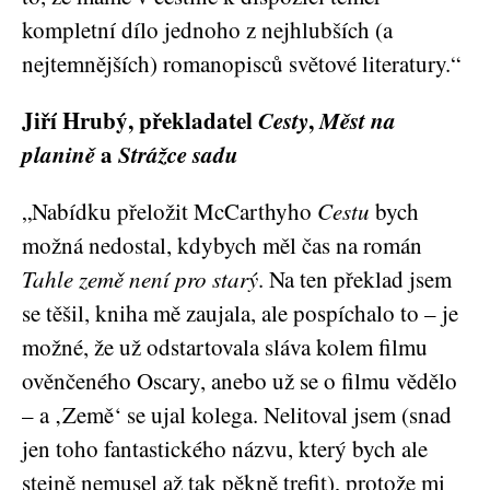
kompletní dílo jednoho z nejhlubších (a
nejtemnějších) romanopisců světové literatury.“
Jiří Hrubý
, překladatel
Cesty
,
Měst na
planině
a
Strážce sadu
„Nabídku přeložit McCarthyho
Cestu
bych
možná nedostal, kdybych měl čas na román
Tahle země není pro starý
. Na ten překlad jsem
se těšil, kniha mě zaujala, ale pospíchalo to – je
možné, že už odstartovala sláva kolem filmu
ověnčeného Oscary, anebo už se o filmu vědělo
– a ‚Země‘ se ujal kolega. Nelitoval jsem (snad
jen toho fantastického názvu, který bych ale
stejně nemusel až tak pěkně trefit), protože mi