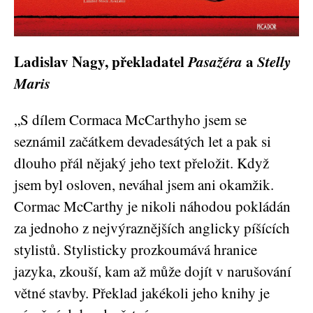
Ladislav Nagy
, překladatel
Pasažéra
a
Stelly
Maris
„S dílem Cormaca McCarthyho jsem se
seznámil začátkem devadesátých let a pak si
dlouho přál nějaký jeho text přeložit. Když
jsem byl osloven, neváhal jsem ani okamžik.
Cormac McCarthy je nikoli náhodou pokládán
za jednoho z nejvýraznějších anglicky píšících
stylistů. Stylisticky prozkoumává hranice
jazyka, zkouší, kam až může dojít v narušování
větné stavby. Překlad jakékoli jeho knihy je