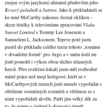
(nejen svým jazykem) uhranul především jeho
Krvavý poledník
a
Suttree
. Jako k překladateli se
ke mně McCarthy nakonec dostal oklikou –
skrze titulky k televiznímu zpracování
Vlaku
Sunset Limited
s Tommy Lee Jonesem a
Samuelem L. Jacksonem. Teprve poté jsem
pustil do překladu celého textu tohoto ‚románu
v divadelní formě‘ pro Argo a v mém úsilí mi
jistě pomohl i výkon obou těchto úžasných
herců. Přes rozličná úskalí jsem měl rozhodně
méně práce než moji kolegové, kteří se v
McCarthyových textech jistě museli vypořádat s
obtížemi vesmírných rozměrů a většinou se s
nimi vypořádali skvěle. Patří jim velký dík za
to, že máme v češtině k dispozici téměř