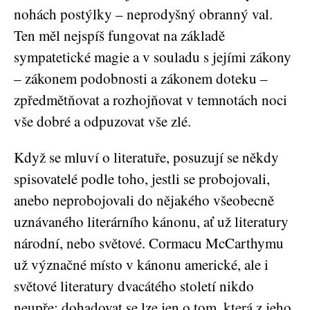
nohách postýlky – neprodyšný obranný val.
Ten měl nejspíš fungovat na základě
sympatetické magie a v souladu s jejími zákony
– zákonem podobnosti a zákonem doteku –
zpředmětňovat a rozhojňovat v temnotách noci
vše dobré a odpuzovat vše zlé.
Když se mluví o literatuře, posuzují se někdy
spisovatelé podle toho, jestli se probojovali,
anebo neprobojovali do nějakého všeobecně
uznávaného literárního kánonu, ať už literatury
národní, nebo světové. Cormacu McCarthymu
už význačné místo v kánonu americké, ale i
světové literatury dvacátého století nikdo
neupře; dohadovat se lze jen o tom, která z jeho