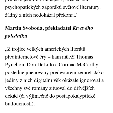
psychopatických záporáků světové literatury,
žádný z nich nedokázal překonat.“
Martin Svoboda
, překladatel
Krvavého
poledníku
„Z trojice velkých amerických literátů
předinternetové éry – kam náleží Thomas
Pynchon, Don DeLillo a Cormac McCarthy –
posledně jmenovaný předevčírem zemřel. Jako
jediný z nich digitální věk okázale ignoroval a
všechny své romány situoval do dřívějších
dekád (či výjimečně do postapokalyptické
budoucnosti).