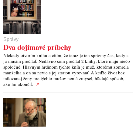
Správy
Dva dojímavé príbehy
Niekedy otvorím knihu a cítim, že teraz je ten správny čas, kedy si
ju musím prečítať. Nedávno som prečítal 2 knihy, ktoré majú niečo
spoločné. Hlavným hrdinom týchto kníh je muž, ktorému zomrela
manželka a on sa nevie s jej stratou vyrovnať. A keďže život bez
milovanej ženy pre týchto mužov nemá zmysel, hľadajú spôsob,
ako ho ukončiť.