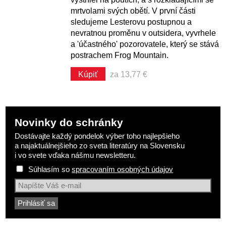
mrtvolami svých obětí. V první části
sledujeme Lesterovu postupnou a
nevratnou proměnu v outsidera, vyvrhele
a 'účastného' pozorovatele, který se stává
postrachem Frog Mountain.
Kúpiť
za 13,77 €
Novinky do schránky
Dostávajte každý pondelok výber toho najlepšieho
a najaktuálnejšieho zo sveta literatúry na Slovensku
i vo svete vďaka nášmu newsletteru.
Súhlasím so
spracovaním osobných údajov