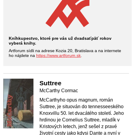
Kníhkupectvo, ktoré pre vás už dvadsaťpäť rokov
vyberá knihy.
Artforum sídli na adrese Kozia 20, Bratislava a na internete
ho nájdete na
https://www.artforum.sk
.
Suttree
McCarthy Cormac
McCarthyho opus magnum, román
Suttree, je situován do tennesseeského
Knoxvillu 50. let dvacátého století. Jeho
hrdinou je Cornelius Suttree, mladík v
Kristových letech, jenž sešel z pravé
životní cesty jako kdysi Dante a nyní v