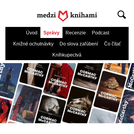
Úvod
Správy
Recenzie
Podcast
Knižné ochutnávky
Do slova zaľúbení
Čo čítať
Kníhkupectvá