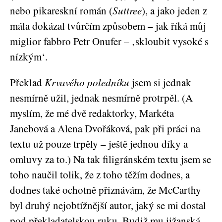
nebo pikareskní román (
Suttree
), a jako jeden z
mála dokázal tvůrčím způsobem – jak říká můj
miglior fabbro Petr Onufer – ‚skloubit vysoké s
nízkým‘.
Překlad
Krvavého poledníku
jsem si jednak
nesmírně užil, jednak nesmírně protrpěl. (A
myslím, že mé dvě redaktorky, Markéta
Janebová a Alena Dvořáková, pak při práci na
textu už pouze trpěly – ještě jednou díky a
omluvy za to.) Na tak filigránském textu jsem se
toho naučil tolik, že z toho těžím dodnes, a
dodnes také ochotně přiznávám, že McCarthy
byl druhý nejobtížnější autor, jaký se mi dostal
pod překladatelskou ruku. Budiž mu jižanská