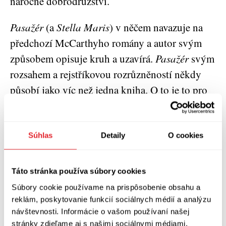
náročné dobrodružství.
Pasažér
(a
Stella Maris
) v něčem navazuje na
předchozí McCarthyho romány a autor svým
způsobem opisuje kruh a uzavírá.
Pasažér
svým
rozsahem a rejstříkovou rozrůzněností někdy
působí jako víc než jedna kniha. O to je to pro
mě jako překladatele zajímavější a doufám, že to
bude stejně zajímavé pro čtenáře.“
Súhlas
Detaily
O cookies
David Petrů, překladatel
Tahle země není pro
starý
Táto stránka používa súbory cookies
„Překládání je v podstatě velmi pomalé a
Súbory cookie používame na prispôsobenie obsahu a
reklám, poskytovanie funkcií sociálnych médií a analýzu
důkladné čtení, při němž je třeba věnovat plnou
návštevnosti. Informácie o vašom používaní našej
pozornost skutečně každému slovu. Účinek
stránky zdieľame aj s našimi sociálnymi médiami,