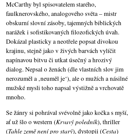
McCarthy byl spisovatelem starého,
faulknerovského, analogového světa – mistr
obskurní slovní zásoby, tajemných biblických
narážek i sofistikovaných filozofických úvah.
Dokázal plasticky a neotřele popsat divokou
krajinu, stejně jako v živých barvách vylíčit
napínavou bitvu či utkat úsečný a hrozivý
dialog. Nepsal o ženách (dle vlastních slov jim
nerozuměl a ‚neuměl je‘), ale o mužích a násilné
mužské mysli toho napsal výstižně a vrchovatě
mnoho.
Se žánry si pohrával svévolně jako kočka s myší,
ať už šlo o western (
Krvavý poledník
), thriller
(
Tahle země není pro starý
), dystopii (
Cesta
)