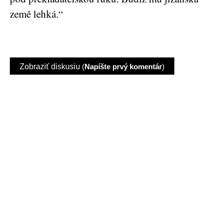
země lehká.“
Zobraziť diskusiu
(
Napíšte prvý komentár
)