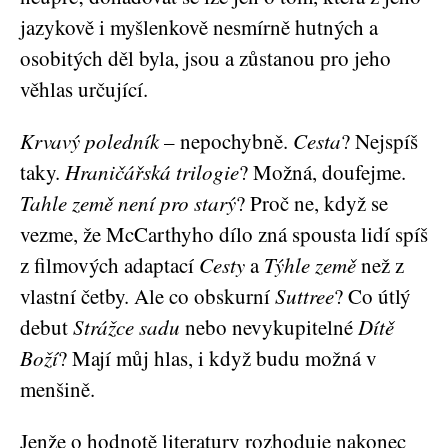
jazykově i myšlenkově nesmírně hutných a
osobitých děl byla, jsou a zůstanou pro jeho
věhlas určující.
Krvavý poledník
– nepochybně.
Cesta
? Nejspíš
taky.
Hraničářská trilogie
? Možná, doufejme.
Tahle země není pro starý
? Proč ne, když se
vezme, že McCarthyho dílo zná spousta lidí spíš
z filmových adaptací
Cesty
a
Týhle země
než z
vlastní četby. Ale co obskurní
Suttree
? Co útlý
debut
Strážce sadu
nebo nevykupitelné
Dítě
Boží
? Mají můj hlas, i když budu možná v
menšině.
Jenže o hodnotě literatury rozhoduje nakonec