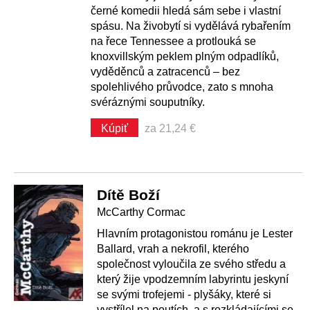
černé komedii hledá sám sebe i vlastní
spásu. Na živobytí si vydělává rybařením
na řece Tennessee a protlouká se
knoxvillským peklem plným odpadlíků,
vyděděnců a zatracenců – bez
spolehlivého průvodce, zato s mnoha
svéráznými souputníky.
Kúpiť
za 21,24 €
Dítě Boží
McCarthy Cormac
Hlavním protagonistou románu je Lester
Ballard, vrah a nekrofil, kterého
společnost vyloučila ze svého středu a
který žije vpodzemním labyrintu jeskyní
se svými trofejemi - plyšáky, které si
vystřílel na poutích, a s rozkládajícími se