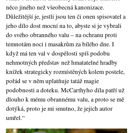
něco jiného než všeobecná kanonizace.
Důležitější je, jestli jsou ten či onen spisovatel a
jeho dílo dost mocní na to, abyste si je vybrali
do svého obranného valu – na ochranu proti
temnotám noci i masakrům za bílého dne. I
když má ten val v dospělosti spíš podobu
nehmotných představ než hmatatelné hradby
knížek strategicky rozmístěných kolem postele,
pořád se v něm uplatňuje tatáž magie
podobnosti a doteku. McCarthyho díla patří už
dlouho k mému obrannému valu, a proto se mě
dotýká, proto je mi smutno, že jejich autor
umřel.“