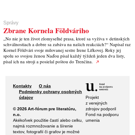
Správy
Zbrane Kornela Földváriho
„No nie je ten život zlomyseľné prasa, ktoré sa vyžíva v detinských
schválnostiach a dobre sa zabáva na našich reakciách?“ Napísal raz
Kornel Földvári svoje milovanej sestre Irene Lifkovej. Roky jej
spolu so svojou ženou Naďou písal každý týždeň jeden dva listy,
písal ich na stroji a posielal poštou do Trenčína.
Kontakty
O nás
Podmienky ochrany osobných
Projekt
údajov
z verejných
zdrojov podporil
© 2026 Art-fórum pre literatúru,
Fond na podporu
n.o.
umenia
Akékoľvek použitie častí alebo celku,
najmä rozmnožovanie a šírenie
textov, fotografií či grafov je možné