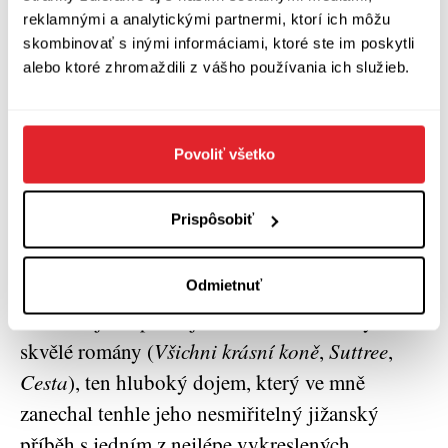
některých textů se tím poněkud rozmělňuje,
reklamnými a analytickými partnermi, ktorí ich môžu
skombinovať s inými informáciami, ktoré ste im poskytli
účinek jiných naopak znásobuje, a protože
alebo ktoré zhromaždili z vášho používania ich služieb.
hlavní roli tu nepochybně hraje, jak dobrým je
autor stylistou, nejspíš nikoho nepřekvapí, že
práci na
Téhle zemi
dodnes řadím mezi své
Povoliť všetko
nejintenzivnější překladatelské prožitky.
Vzpomínám si, že po jedné scéně jsem si
Prispôsobiť
dokonce musel dát pauzu a jít to ven na chvíli
rozdýchat.
Odmietnuť
Přestože jsem později četl další McCarthyho
skvělé romány (
Všichni krásní koně
,
Suttree
,
Cesta
), ten hluboký dojem, který ve mně
zanechal tenhle jeho nesmiřitelný jižanský
příběh s jedním z nejlépe vykreslených