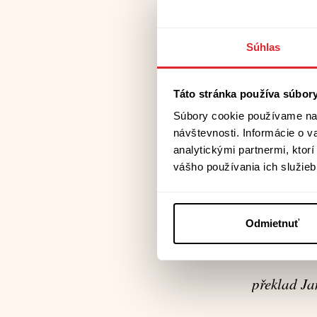
Jak sokol s
Súhlas
Medem a m
Táto stránka používa súbor
Přičichnout
Súbory cookie používame na 
návštevnosti. Informácie o 
Být tím, o
analytickými partnermi, ktor
vášho používania ich služieb
Vlkem se s
Či běžet n
Odmietnuť
...........
překlad Ja