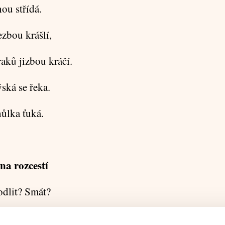
ou střídá.
ezbou krášlí,
aků jizbou kráčí.
ská se řeka.
hůlka ťuká.
na rozcestí
dlit? Smát?
e lidem zlodějem může zdát?