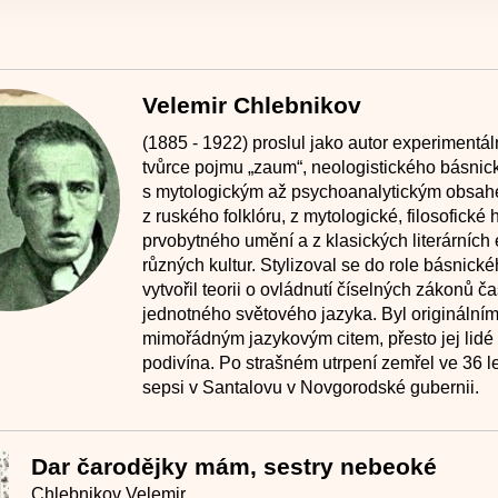
Velemir Chlebnikov
(1885 - 1922) proslul jako autor experimentál
tvůrce pojmu „zaum“, neologistického básni
s mytologickým až psychoanalytickým obsah
z ruského folklóru, z mytologické, filosofické 
prvobytného umění a z klasických literárních
různých kultur. Stylizoval se do role básnick
vytvořil teorii o ovládnutí číselných zákonů č
jednotného světového jazyka. Byl originální
mimořádným jazykovým citem, přesto jej lidé 
podivína. Po strašném utrpení zemřel ve 36 l
sepsi v Santalovu v Novgorodské gubernii.
Dar čarodějky mám, sestry nebeoké
Chlebnikov Velemir