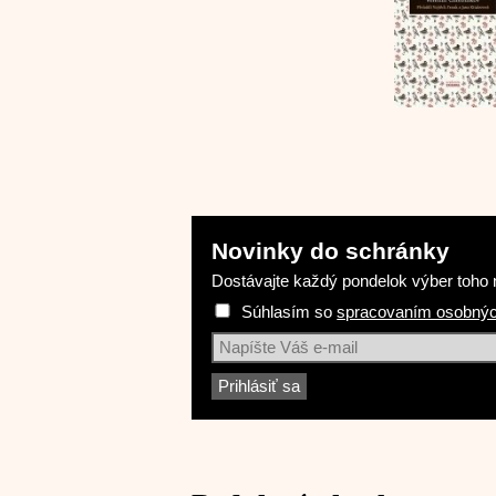
Novinky do schránky
Dostávajte každý pondelok výber toho n
Súhlasím so
spracovaním osobnýc