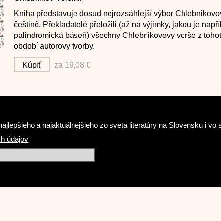
Kniha představuje dosud nejrozsáhlejší výbor Chlebnikovo
češtině. Překladatelé přeložili (až na výjimky, jakou je napří
palindromická báseň) všechny Chlebnikovovy verše z toho
období autorovy tvorby.
Kúpiť
za 19,08 €
ajlepšieho a najaktuálnejšieho zo sveta literatúry na Slovensku i v
h údajov