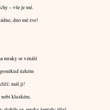
chy – vše je mé.
ládne, dno mě zve!
a mraky se vznáší
u poněkud úzkém
řičí: máš ji!
 nebi kluzkém.
 zlobily se, mraky šeptaly: tíše!