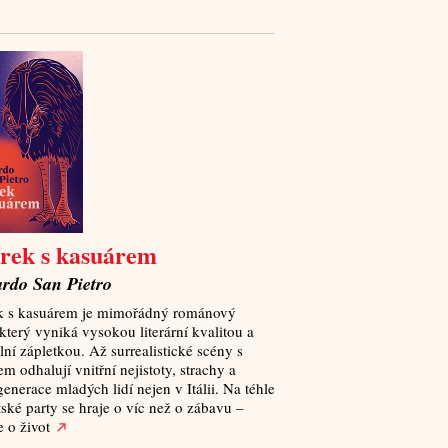
írek s kasuárem
rdo San Pietro
k s kasuárem je mimořádný románový
který vyniká vysokou literární kvalitou a
lní zápletkou. Až surrealistické scény s
m odhalují vnitřní nejistoty, strachy a
enerace mladých lidí nejen v Itálii. Na téhle
ské party se hraje o víc než o zábavu –
e o život