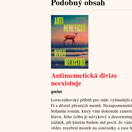
Podobný obsah
Antimemetická divize
neexistuje
qntm
Lovecraftovský příběh pro stále vyšinutější 
Fi a děsivě přesných memů. Nezapomenutel
brilantní román, který vám dokonale zamot
hlavu. Jeho četba je návykový a dezorientuj
zážitek, při kterém budete mít pocit, že vám
vědec rozebral mozek na součástky a zase 