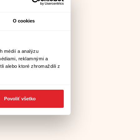
O cookies
h médií a analýzu
médiami, reklamnými a
li alebo ktoré zhromaždili z
Povoliť všetko