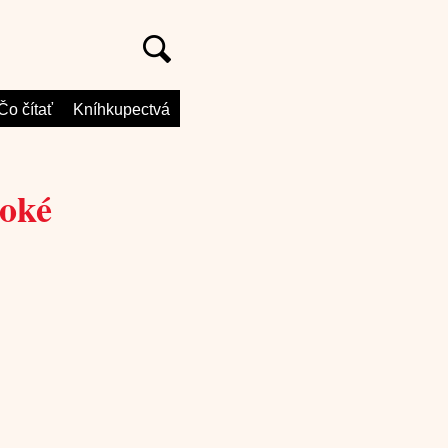
Čo čítať
Kníhkupectvá
eoké