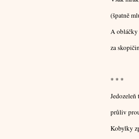
(špatně ml
A obláčky 
za skopiči
* * *
Jedozeleň 
průliv pro
Kobylky zp