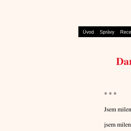
Úvod
Správy
Rece
Dar
* * *
Jsem milen
jsem milen