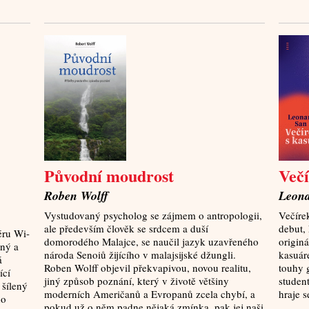
Původní moudrost
Več
Roben Wolff
Leona
Vystudovaný psycholog se zájmem o antropologii,
Večíre
ale především člověk se srdcem a duší
debut, 
éru Wi-
domorodého Malajce, se naučil jazyk uzavřeného
originá
ný a
národa Senoiů žijícího v malajsijské džungli.
kasuáre
á
Roben Wolff objevil překvapivou, novou realitu,
touhy g
ící
jiný způsob poznání, který v životě většiny
student
 šílený
moderních Američanů a Evropanů zcela chybí, a
hraje s
ho
pokud už o něm padne nějaká zmínka, pak jej naši