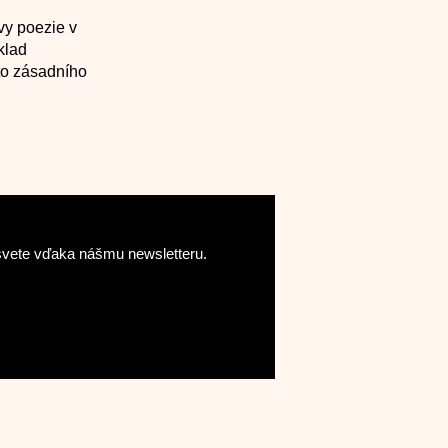
vy poezie v
klad
to zásadního
o svete vďaka nášmu newsletteru.