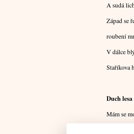
A sudá lich
Západ se ř
roubení mr
V dálce blý
Staříkova 
Duch lesa 
Mám se mo
Tam, kde s