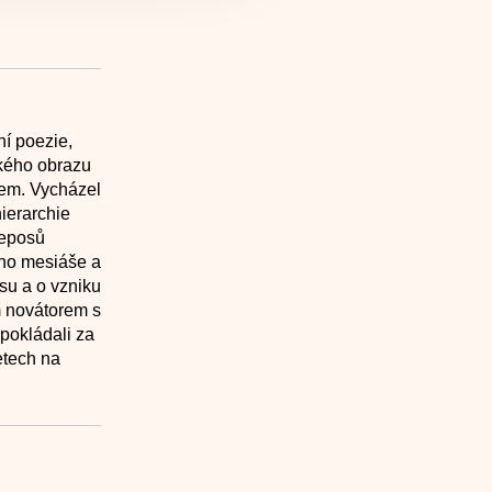
ní poezie,
ckého obrazu
em. Vycházel
hierarchie
 eposů
ého mesiáše a
asu a o vzniku
m novátorem s
pokládali za
etech na