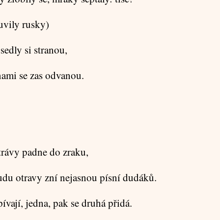
uvily rusky)
sedly si stranou,
nami se zas odvanou.
trávy padne do zraku,
udu otravy zní nejasnou písní dudáků.
ívají, jedna, pak se druhá přidá.