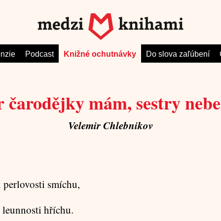
nzie
Podcast
Knižné ochutnávky
Do slova zaľúbení
 čarodějky mám, sestry neb
Velemir Chlebnikov
 perlovosti smíchu,
 leunnosti hříchu.