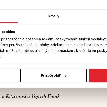
e za kořistí hnát?
Detaily
okem jara protékat?
y cookies
 k rusalčině loži?
prispôsobenie obsahu a reklám, poskytovanie funkcií sociálnyc
vašom používaní našej stránky zdieľame aj s našimi sociálnymi 
 čem snívat toužím?
í ich môžu skombinovať s inými informáciami, ktoré ste im poskyt
.
tát?
ebem, hlučně se smát?
Prispôsobiť
na Kitzlerová a Vojtěch Frank