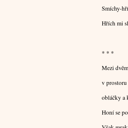
Smíchy-hří
Hřích mi s
* * *
Mezi dvěm
v prostor
obláčky a k
Honí se po
Však mraky