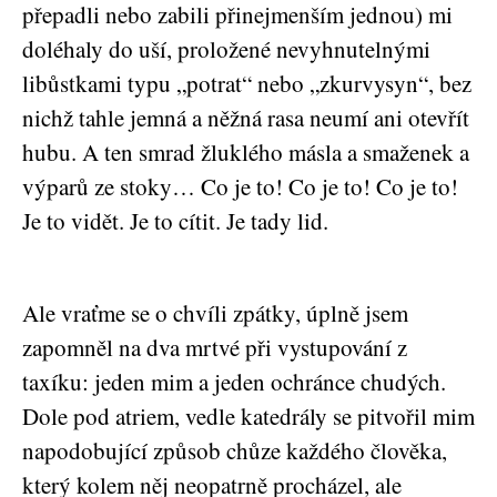
přepadli nebo zabili přinejmenším jednou) mi
doléhaly do uší, proložené nevyhnutelnými
libůstkami typu „potrat“ nebo „zkurvysyn“, bez
nichž tahle jemná a něžná rasa neumí ani otevřít
hubu. A ten smrad žluklého másla a smaženek a
výparů ze stoky… Co je to! Co je to! Co je to!
Je to vidět. Je to cítit. Je tady lid.
Ale vraťme se o chvíli zpátky, úplně jsem
zapomněl na dva mrtvé při vystupování z
taxíku: jeden mim a jeden ochránce chudých.
Dole pod atriem, vedle katedrály se pitvořil mim
napodobující způsob chůze každého člověka,
který kolem něj neopatrně procházel, ale