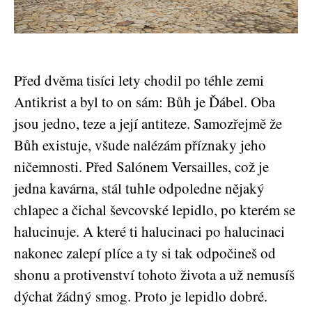
Před dvěma tisíci lety chodil po téhle zemi
Antikrist a byl to on sám: Bůh je Ďábel. Oba
jsou jedno, teze a její antiteze. Samozřejmě že
Bůh existuje, všude nalézám příznaky jeho
ničemnosti. Před Salónem Versailles, což je
jedna kavárna, stál tuhle odpoledne nějaký
chlapec a čichal ševcovské lepidlo, po kterém se
halucinuje. A které ti halucinaci po halucinaci
nakonec zalepí plíce a ty si tak odpočineš od
shonu a protivenství tohoto života a už nemusíš
dýchat žádný smog. Proto je lepidlo dobré.