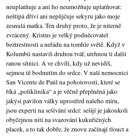
neuplatňuje a ani ho neumožňuje uplatňovat:
neštípá dříví ani nepůjčuje sekyru jako moje
zesnulá matka. Ten druhý proto, že je niterně
zvrácený. Kristus je velký podněcovatel
beztrestnosti a neřádu na tomhle světě. Když v
Kolumbii nastavíš druhou tvář, utrhnou ti další
ranou sítnici. A ve chvíli, kdy už nevidíš,
sejmou tě bodnutím do srdce. V naší nemocnici
San Vicente de Paúl na pohotovosti, které se
říká „poliklinika“ a je věčně přeplněná jako
jakýsi pavilon války uprostřed našeho míru,
jsou experti na sešívání srdcí: sešijí je jakoukoli
obyčejnou nití na svazování kukuřičných
placek, a to tak dobře, že znovu začínají tlouct a