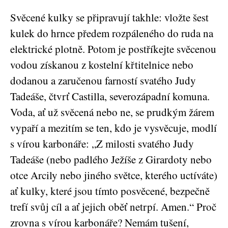
Svěcené kulky se připravují takhle: vložte šest
kulek do hrnce předem rozpáleného do ruda na
elektrické plotně. Potom je postříkejte svěcenou
vodou získanou z kostelní křtitelnice nebo
dodanou a zaručenou farností svatého Judy
Tadeáše, čtvrť Castilla, severozápadní komuna.
Voda, ať už svěcená nebo ne, se prudkým žárem
vypaří a mezitím se ten, kdo je vysvěcuje, modlí
s vírou karbonáře: „Z milosti svatého Judy
Tadeáše (nebo padlého Ježíše z Girardoty nebo
otce Arcily nebo jiného světce, kterého uctíváte)
ať kulky, které jsou tímto posvěcené, bezpečně
trefí svůj cíl a ať jejich oběť netrpí. Amen.“ Proč
zrovna s vírou karbonáře? Nemám tušení,