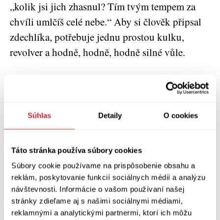
„kolik jsi jich zhasnul? Tím tvým tempem za
chvíli umlčíš celé nebe.“ Aby si člověk připsal
zdechlíka, potřebuje jednu prostou kulku,
revolver a hodně, hodně, hodně silné vůle.
V těsné blízkosti třídy San Juan je místo,
kterému se říká „Kouřící hovno“: dok, jatka.
Súhlas
Detaily
O cookies
Tam anděl pokračoval. Já jsem mu říkal, že ne,
že lepší jsou byrokrati z Alpujarry nebo
Táto stránka používa súbory cookies
monsignor biskup, kardinál López T., předtím,
Súbory cookie používame na prispôsobenie obsahu a
než nám beztrestně unikne do Říma i se šperky,
reklám, poskytovanie funkcií sociálnych médií a analýzu
které si nakradl, ale jelikož jsme byli v našem
návštevnosti. Informácie o vašom používaní našej
bytě, měli jsme to místo blíž po ruce. Za opilé
stránky zdieľame aj s našimi sociálnymi médiami,
noci plné cikád sestoupil Anděl Zhoubce a šesti
reklamnými a analytickými partnermi, ktorí ich môžu