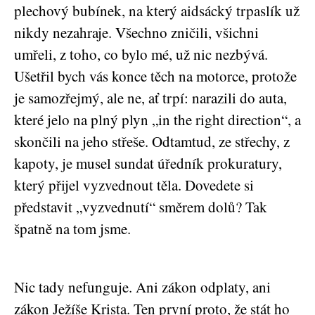
plechový bubínek, na který aidsácký trpaslík už
nikdy nezahraje. Všechno zničili, všichni
umřeli, z toho, co bylo mé, už nic nezbývá.
Ušetřil bych vás konce těch na motorce, protože
je samozřejmý, ale ne, ať trpí: narazili do auta,
které jelo na plný plyn „in the right direction“, a
skončili na jeho střeše. Odtamtud, ze střechy, z
kapoty, je musel sundat úředník prokuratury,
který přijel vyzvednout těla. Dovedete si
představit „vyzvednutí“ směrem dolů? Tak
špatně na tom jsme.
Nic tady nefunguje. Ani zákon odplaty, ani
zákon Ježíše Krista. Ten první proto, že stát ho