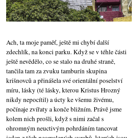
Ach, ta moje paměť, ještě mi chybí další
zdechlík, na konci parku. Když se v téhle části
ještě nevědělo, co se stalo na druhé straně,
tančila tam za zvuku tamburín skupina
krišnovců a přinášela své orientální poselství
míru, lásky (té lásky, kterou Kristus Hrozný
nikdy nepocítil) a úcty ke všemu živému,
počínaje zvířaty a konče bližním. Právě jsme
kolem nich prošli, když s nimi začal s
ohromným neuctivým pohrdáním tancovat
jeden z těch neomalených svrabů, kterých jsou