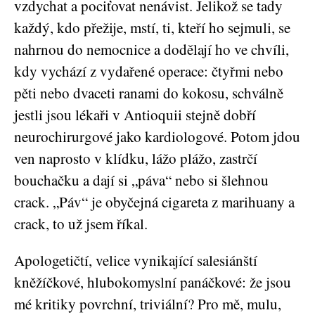
vzdychat a pociťovat nenávist. Jelikož se tady
každý, kdo přežije, mstí, ti, kteří ho sejmuli, se
nahrnou do nemocnice a dodělají ho ve chvíli,
kdy vychází z vydařené operace: čtyřmi nebo
pěti nebo dvaceti ranami do kokosu, schválně
jestli jsou lékaři v Antioquii stejně dobří
neurochirurgové jako kardiologové. Potom jdou
ven naprosto v klídku, lážo plážo, zastrčí
bouchačku a dají si „páva“ nebo si šlehnou
crack. „Páv“ je obyčejná cigareta z marihuany a
crack, to už jsem říkal.
Apologetičtí, velice vynikající salesiánští
kněžíčkové, hlubokomyslní panáčkové: že jsou
mé kritiky povrchní, triviální? Pro mě, mulu,