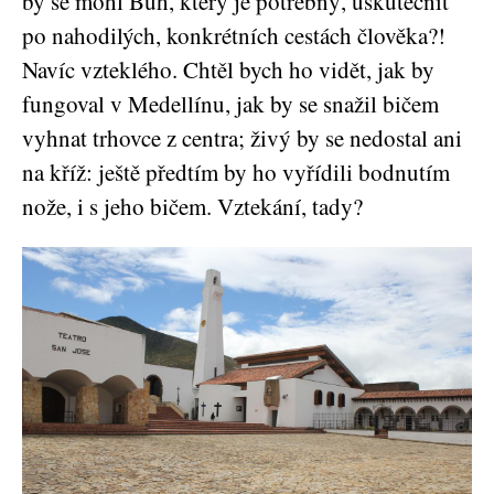
by se mohl Bůh, který je potřebný, uskutečnit
po nahodilých, konkrétních cestách člověka?!
Navíc vzteklého. Chtěl bych ho vidět, jak by
fungoval v Medellínu, jak by se snažil bičem
vyhnat trhovce z centra; živý by se nedostal ani
na kříž: ještě předtím by ho vyřídili bodnutím
nože, i s jeho bičem. Vztekání, tady?