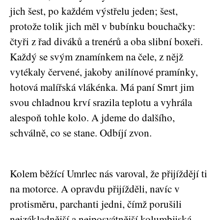
jich šest, po každém výstřelu jeden; šest,
protože tolik jich měl v bubínku bouchačky:
čtyři z řad diváků a trenérů a oba slibní boxeři.
Každý se svým znamínkem na čele, z nějž
vytékaly červené, jakoby anilínové pramínky,
hotová malířská vlákénka. Má paní Smrt jim
svou chladnou krví srazila teplotu a vyhrála
alespoň tohle kolo. A jdeme do dalšího,
schválně, co se stane. Odbíjí zvon.
Kolem běžící Umrlec nás varoval, že přijíždějí ti
na motorce. A opravdu přijížděli, navíc v
protisměru, parchanti jedni, čímž porušili
nejzákladnější a nejposvátnější kolumbijská