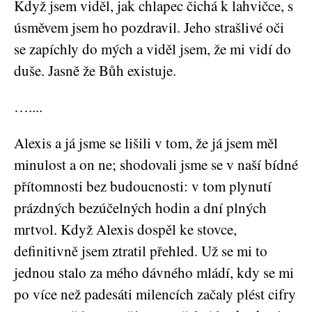
Když jsem viděl, jak chlapec čichá k lahvičce, s
úsměvem jsem ho pozdravil. Jeho strašlivé oči
se zapíchly do mých a viděl jsem, že mi vidí do
duše. Jasně že Bůh existuje.
…....
Alexis a já jsme se lišili v tom, že já jsem měl
minulost a on ne; shodovali jsme se v naší bídné
přítomnosti bez budoucnosti: v tom plynutí
prázdných bezúčelných hodin a dní plných
mrtvol. Když Alexis dospěl ke stovce,
definitivně jsem ztratil přehled. Už se mi to
jednou stalo za mého dávného mládí, kdy se mi
po více než padesáti milencích začaly plést cifry