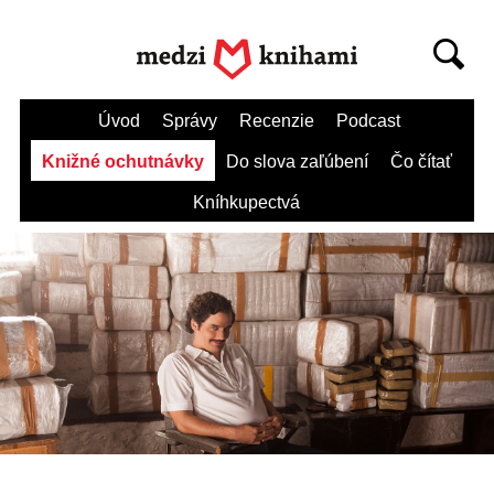
Úvod
Správy
Recenzie
Podcast
Knižné ochutnávky
Do slova zaľúbení
Čo čítať
Kníhkupectvá