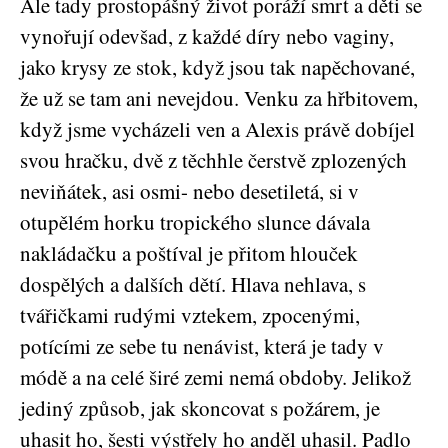
Ale tady prostopášný život poráží smrt a děti se
vynořují odevšad, z každé díry nebo vaginy,
jako krysy ze stok, když jsou tak napěchované,
že už se tam ani nevejdou. Venku za hřbitovem,
když jsme vycházeli ven a Alexis právě dobíjel
svou hračku, dvě z těchhle čerstvě zplozených
neviňátek, asi osmi- nebo desetiletá, si v
otupělém horku tropického slunce dávala
nakládačku a poštíval je přitom hlouček
dospělých a dalších dětí. Hlava nehlava, s
tvářičkami rudými vztekem, zpocenými,
potícími ze sebe tu nenávist, která je tady v
módě a na celé širé zemi nemá obdoby. Jelikož
jediný způsob, jak skoncovat s požárem, je
uhasit ho, šesti výstřely ho anděl uhasil. Padlo