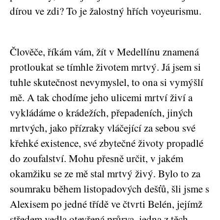
dírou ve zdi? To je žalostný hřích voyeurismu.
Člověče, říkám vám, žít v Medellínu znamená
protloukat se tímhle životem mrtvý. Já jsem si
tuhle skutečnost nevymyslel, to ona si vymýšlí
mě. A tak chodíme jeho ulicemi mrtví živí a
vykládáme o krádežích, přepadeních, jiných
mrtvých, jako přízraky vláčející za sebou své
křehké existence, své zbytečné životy propadlé
do zoufalství. Mohu přesně určit, v jakém
okamžiku se ze mě stal mrtvý živý. Bylo to za
soumraku během listopadových dešťů, šli jsme s
Alexisem po jedné třídě ve čtvrti Belén, jejímž
středem vedla otevřená průrva, jedna z těch