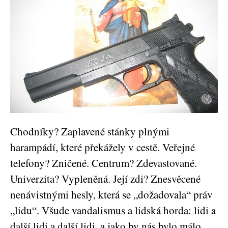
Chodníky? Zaplavené stánky plnými
harampádí, které překážely v cestě. Veřejné
telefony? Zničené. Centrum? Zdevastované.
Univerzita? Vypleněná. Její zdi? Znesvěcené
nenávistnými hesly, která se „dožadovala“ práv
„lidu“. Všude vandalismus a lidská horda: lidi a
další lidi a další lidi, a jako by nás bylo málo,