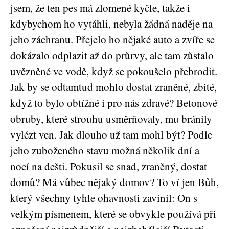
jsem, že ten pes má zlomené kyčle, takže i
kdybychom ho vytáhli, nebyla žádná naděje na
jeho záchranu. Přejelo ho nějaké auto a zvíře se
dokázalo odplazit až do průrvy, ale tam zůstalo
uvězněné ve vodě, když se pokoušelo přebrodit.
Jak by se odtamtud mohlo dostat zraněné, zbité,
když to bylo obtížné i pro nás zdravé? Betonové
obruby, které strouhu usměrňovaly, mu bránily
vylézt ven. Jak dlouho už tam mohl být? Podle
jeho zuboženého stavu možná několik dní a
nocí na dešti. Pokusil se snad, zraněný, dostat
domů? Má vůbec nějaký domov? To ví jen Bůh,
který všechny tyhle ohavnosti zavinil: On s
velkým písmenem, které se obvykle používá při