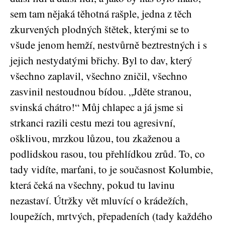
sem tam nějaká těhotná rašple, jedna z těch
zkurvených plodných štětek, kterými se to
všude jenom hemží, nestvůrně beztrestných i s
jejich nestydatými břichy. Byl to dav, který
všechno zaplavil, všechno zničil, všechno
zasvinil nestoudnou bídou. „Jděte stranou,
svinská chátro!“ Můj chlapec a já jsme si
strkanci razili cestu mezi tou agresivní,
ošklivou, mrzkou lůzou, tou zkaženou a
podlidskou rasou, tou přehlídkou zrůd. To, co
tady vidíte, marťani, to je současnost Kolumbie,
která čeká na všechny, pokud tu lavinu
nezastaví. Útržky vět mluvící o krádežích,
loupežích, mrtvých, přepadeních (tady každého