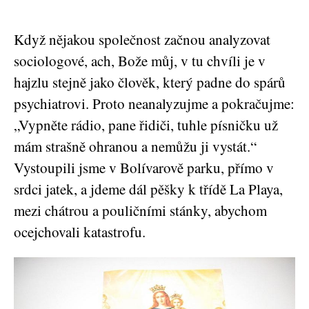
Když nějakou společnost začnou analyzovat
sociologové, ach, Bože můj, v tu chvíli je v
hajzlu stejně jako člověk, který padne do spárů
psychiatrovi. Proto neanalyzujme a pokračujme:
„Vypněte rádio, pane řidiči, tuhle písničku už
mám strašně ohranou a nemůžu ji vystát.“
Vystoupili jsme v Bolívarově parku, přímo v
srdci jatek, a jdeme dál pěšky k třídě La Playa,
mezi chátrou a pouličními stánky, abychom
ocejchovali katastrofu.