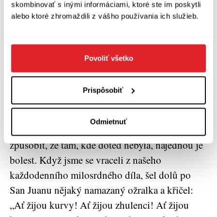
skombinovať s inými informáciami, ktoré ste im poskytli
chlapům, kteří chlastali v jedné krčmě, jež se
alebo ktoré zhromaždili z vášho používania ich služieb.
roztahovala se svými stoly až na chodník,
utlumil opilost, „opici“, každému jedním
výstřelem doprostřed čela. A tentokrát proč? Z
Povoliť všetko
jakého důvodu? Z toho prostého důvodu, že
existovali. Zdá se vám to málo? Ne, vždyť tenhle
Prispôsobiť
život není žádná procházka růžovou zahradou,
vždycky jsem to říkal a tady to opakuji, a není
Odmietnuť
zločinem ho zhasnout, ale rozsvítit ho:
způsobit, že tam, kde doteď nebyla, najednou je
bolest. Když jsme se vraceli z našeho
každodenního milosrdného díla, šel dolů po
San Juanu nějaký namazaný ožralka a křičel:
„Ať žijou kurvy! Ať žijou zhulenci! Ať žijou