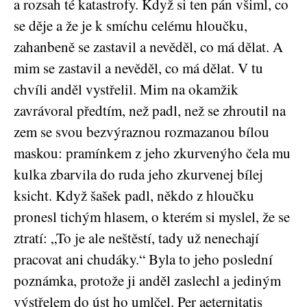
a rozsah té katastrofy. Když si ten pán všiml, co
se děje a že je k smíchu celému hloučku,
zahanbeně se zastavil a nevěděl, co má dělat. A
mim se zastavil a nevěděl, co má dělat. V tu
chvíli anděl vystřelil. Mim na okamžik
zavrávoral předtím, než padl, než se zhroutil na
zem se svou bezvýraznou rozmazanou bílou
maskou: pramínkem z jeho zkurvenýho čela mu
kulka zbarvila do ruda jeho zkurvenej bílej
ksicht. Když šašek padl, někdo z hloučku
pronesl tichým hlasem, o kterém si myslel, že se
ztratí: „To je ale neštěstí, tady už nenechají
pracovat ani chudáky.“ Byla to jeho poslední
poznámka, protože ji anděl zaslechl a jediným
výstřelem do úst ho umlčel. Per aeternitatis