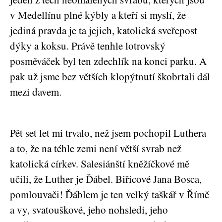
v Medellínu plné kýbly a kteří si myslí, že
jediná pravda je ta jejich, katolická sveřepost
dýky a koksu. Právě tenhle lotrovský
posměváček byl ten zdechlík na konci parku. A
pak už jsme bez větších klopýtnutí škobrtali dál
mezi davem.
Pět set let mi trvalo, než jsem pochopil Luthera
a to, že na téhle zemi není větší svrab než
katolická církev. Salesiánští kněžíčkové mě
učili, že Luther je Ďábel. Biřicové Jana Bosca,
pomlouvači! Ďáblem je ten velký taškář v Římě
a vy, svatouškové, jeho nohsledi, jeho