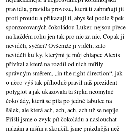
pravidla, pravidla provozu, která ti zabraňují jít
proti proudu a přikazují ti, abys šel podle šipek
sponzorovaných čokoládou Luker, nejsou přece
na každém rohu jen tak pro nic za nic. Copak ji
neviděli, syčáci? Ovšemže ji viděli, zato
neviděli kulky, kterými je můj chlapec Alexis
přivítal a které na rozdíl od nich mířily
správným směrem, „in the right direction“, jak
o něco výš tak příhodně pravil náš prezident
polyglot a jak ukazovala ta šipka neomylné
čokolády, která se pila po jedné tabulce na
šálek, ale která ach, ach, ach, ach už se nepije.
Přišli jsme o zvyk pít čokoládu a naslouchat
múzám a mším a skončili jsme prázdnější než