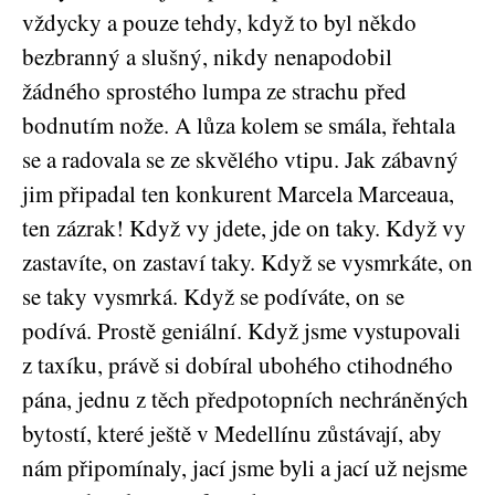
vždycky a pouze tehdy, když to byl někdo
bezbranný a slušný, nikdy nenapodobil
žádného sprostého lumpa ze strachu před
bodnutím nože. A lůza kolem se smála, řehtala
se a radovala se ze skvělého vtipu. Jak zábavný
jim připadal ten konkurent Marcela Marceaua,
ten zázrak! Když vy jdete, jde on taky. Když vy
zastavíte, on zastaví taky. Když se vysmrkáte, on
se taky vysmrká. Když se podíváte, on se
podívá. Prostě geniální. Když jsme vystupovali
z taxíku, právě si dobíral ubohého ctihodného
pána, jednu z těch předpotopních nechráněných
bytostí, které ještě v Medellínu zůstávají, aby
nám připomínaly, jací jsme byli a jací už nejsme