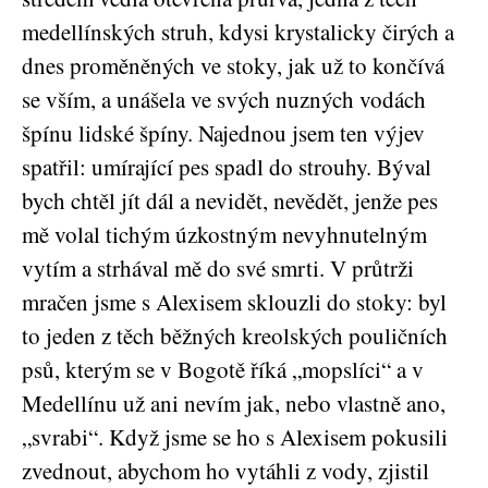
medellínských struh, kdysi krystalicky čirých a
dnes proměněných ve stoky, jak už to končívá
se vším, a unášela ve svých nuzných vodách
špínu lidské špíny. Najednou jsem ten výjev
spatřil: umírající pes spadl do strouhy. Býval
bych chtěl jít dál a nevidět, nevědět, jenže pes
mě volal tichým úzkostným nevyhnutelným
vytím a strhával mě do své smrti. V průtrži
mračen jsme s Alexisem sklouzli do stoky: byl
to jeden z těch běžných kreolských pouličních
psů, kterým se v Bogotě říká „mopslíci“ a v
Medellínu už ani nevím jak, nebo vlastně ano,
„svrabi“. Když jsme se ho s Alexisem pokusili
zvednout, abychom ho vytáhli z vody, zjistil