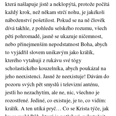
která našlapuje jistě a neklopýtá, protože počítá
každý krok, než někam strčí nohu, je jakékoli
náboženství pošetilost. Pokud se na ně člověk
dívá takhle, z pohledu selského rozumu, všech
pěti pohromadě, jasně se ukazuje ničemnost,
nebo přinejmenším nepodstatnost Boha, abych
to vyjádřil slovem unikavým jako králík,
kterého vytahuji z rukávu své tógy
scholastického kouzelníka, abych poukázal na
jeho neexistenci. Jasně že neexistuje! Dávám do
pozoru svých pět smyslů i televizní anténu,
jestli ho nezachytím, ale ne, nic, všechno je
rozostřené. Jediné, co existuje, je to, co vidím:
králík. A ten utíká pryč… Co se Krista týče, jak