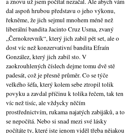
a znovu už jsem počítat nezačal. Ale abych vám
dal aspoň hrubou představu o jeho výkonu,
řekněme, že jich sejmul mnohem méně než
liberální bandita Jacinto Cruz Usma, zvaný
„Černokrevník“, který jich zabil pět set, ale o
dost víc než konzervativní bandita Efraín
González, který jich zabil sto. V
zaokrouhlených číslech dejme tomu dvě stě
padesát, což je přesně průměr. Co se týče
velkého šéfa, který kolem sebe ztropil tolik
povyku a zavdal příčinu k tolika řečem, tak ten
víc než tisíc, ale vždycky něčím
prostřednictvím, rukama najatých zabijáků, a to
se nepočítá. Nebo si snad mezi své lásky
počítáte ty, které jste jenom viděl třeba nějakou