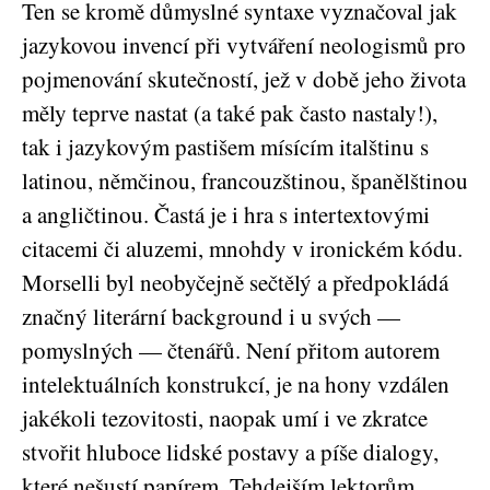
Ten se kromě důmyslné syntaxe vyznačoval jak
jazykovou invencí při vytváření neologismů pro
pojmenování skutečností, jež v době jeho života
měly teprve nastat (a také pak často nastaly!),
tak i jazykovým pastišem mísícím italštinu s
latinou, němčinou, francouzštinou, španělštinou
a angličtinou. Častá je i hra s intertextovými
citacemi či aluzemi, mnohdy v ironickém kódu.
Morselli byl neobyčejně sečtělý a předpokládá
značný literární background i u svých —
pomyslných — čtenářů. Není přitom autorem
intelektuálních konstrukcí, je na hony vzdálen
jakékoli tezovitosti, naopak umí i ve zkratce
stvořit hluboce lidské postavy a píše dialogy,
které nešustí papírem. Tehdejším lektorům