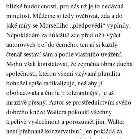
blízké budoucnosti, pro nás už je to nedávná
minulost. Můžeme si tedy ověřovat, zda a do
jaké míry se Morselliho „předpovědi“ vyplnily.
Nepokládám za důležité zde předložit výčet
autorových tref do černého, ten ať si každý
čtenář sestaví sám a podle vlastního uvážení.
Mohu však konstatovat, že zejména obraz ducha
společnosti, kterou všemi vzývaná pluralita
bohužel spíše radikalizuje, než aby ji
obohacovala a činila ji tolerantnější, je až
mrazivě přesný. Autor se prostřednictvím svého
dobrého kněze Waltera pokouší všechny
trpělivě vyslechnout a porozumět jim. Walter
není přehnaně konzervativní, jen pokládá za