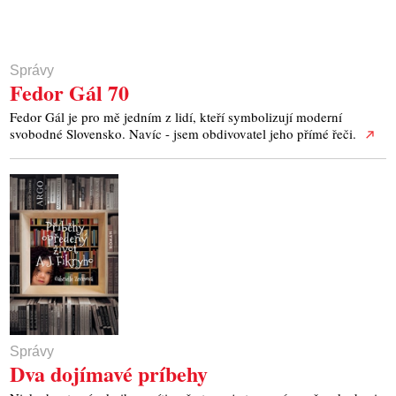
Správy
Fedor Gál 70
Fedor Gál je pro mě jedním z lidí, kteří symbolizují moderní
svobodné Slovensko. Navíc - jsem obdivovatel jeho přímé řeči.
Správy
Dva dojímavé príbehy