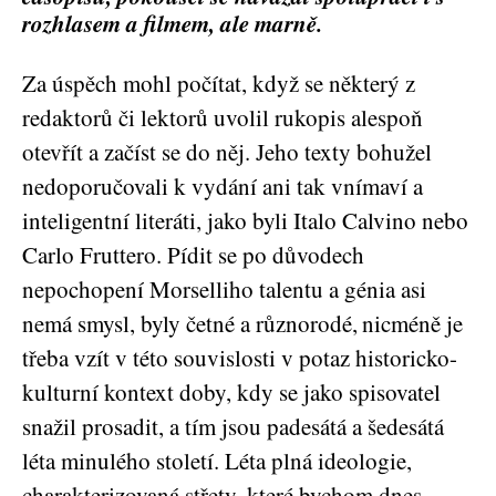
rozhlasem a filmem, ale marně.
Za úspěch mohl počítat, když se některý z
redaktorů či lektorů uvolil rukopis alespoň
otevřít a začíst se do něj. Jeho texty bohužel
nedoporučovali k vydání ani tak vnímaví a
inteligentní literáti, jako byli Italo Calvino nebo
Carlo Fruttero. Pídit se po důvodech
nepochopení Morselliho talentu a génia asi
nemá smysl, byly četné a různorodé,
nicméně je
třeba vzít v této souvislosti v potaz historicko-
kulturní kontext doby, kdy se jako spisovatel
snažil prosadit, a tím jsou padesátá a šedesátá
léta minulého století. Léta plná ideologie,
charakterizovaná střety, které bychom dnes