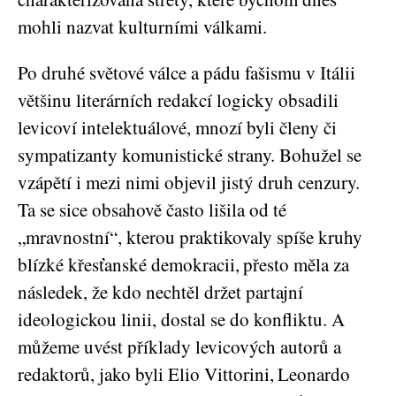
mohli nazvat kulturními válkami.
Po druhé světové válce a pádu fašismu v Itálii
většinu literárních redakcí logicky obsadili
levicoví intelektuálové, mnozí byli členy či
sympatizanty komunistické strany. Bohužel se
vzápětí i mezi nimi objevil jistý druh cenzury.
Ta se sice obsahově často lišila od té
„mravnostní“, kterou praktikovaly spíše kruhy
blízké křesťanské demokracii,
přesto měla za
následek, že kdo nechtěl držet partajní
ideologickou linii, dostal se do konfliktu. A
můžeme uvést příklady levicových autorů a
redaktorů, jako byli Elio Vittorini,
Leonardo