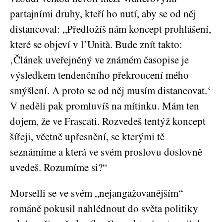
partajními druhy, kteří ho nutí, aby se od něj
distancoval: „Předložíš nám koncept prohlášení,
které se objeví v l’Unità. Bude znít takto:
‚Článek uveřejněný ve známém časopise je
výsledkem tendenčního překroucení mého
smýšlení. A proto se od něj musím distancovat.‘
V neděli pak promluvíš na mítinku. Mám ten
dojem, že ve Frascati. Rozvedeš tentýž koncept
šířeji, včetně upřesnění, se kterými tě
seznámíme a která ve svém proslovu doslovně
uvedeš. Rozumíme si?“
Morselli se ve svém „nejangažovanějším“
románě pokusil nahlédnout do světa politiky