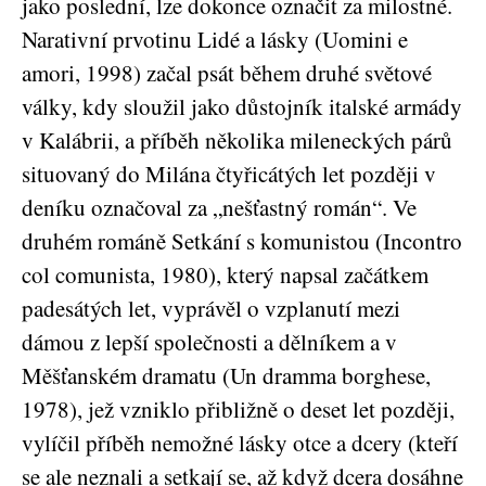
jako poslední, lze dokonce označit za milostné.
Narativní prvotinu Lidé a lásky (Uomini e
amori, 1998) začal psát během druhé světové
války, kdy sloužil jako důstojník italské armády
v Kalábrii, a příběh několika mileneckých párů
situovaný do Milána čtyřicátých let později v
deníku označoval za „nešťastný román“. Ve
druhém románě Setkání s komunistou (Incontro
col comunista, 1980), který napsal začátkem
padesátých let, vyprávěl o vzplanutí mezi
dámou z lepší společnosti a dělníkem a v
Měšťanském dramatu (Un dramma borghese,
1978), jež vzniklo přibližně o deset let později,
vylíčil příběh nemožné lásky otce a dcery (kteří
se ale neznali a setkají se, až když dcera dosáhne