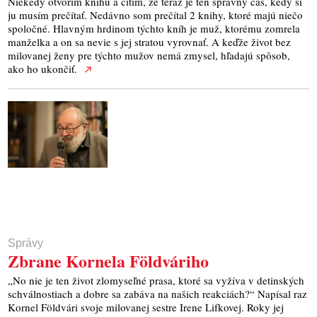
Niekedy otvorím knihu a cítim, že teraz je ten správny čas, kedy si
ju musím prečítať. Nedávno som prečítal 2 knihy, ktoré majú niečo
spoločné. Hlavným hrdinom týchto kníh je muž, ktorému zomrela
manželka a on sa nevie s jej stratou vyrovnať. A keďže život bez
milovanej ženy pre týchto mužov nemá zmysel, hľadajú spôsob,
ako ho ukončiť.
Správy
Zbrane Kornela Földváriho
„No nie je ten život zlomyseľné prasa, ktoré sa vyžíva v detinských
schválnostiach a dobre sa zabáva na našich reakciách?“ Napísal raz
Kornel Földvári svoje milovanej sestre Irene Lifkovej. Roky jej