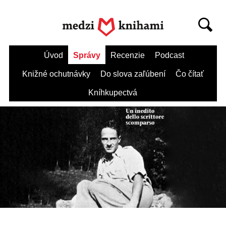
Úvod
Správy
Recenzie
Podcast
Knižné ochutnávky
Do slova zaľúbení
Čo čítať
Kníhkupectvá