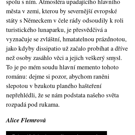
spolu s ním. Atmosféra upadajícího hlavního
města v zemi, kterou by severnější evropské
státy s Německem v čele rády odsoudily k roli
turistického lunaparku, je přesvědčivá a
vyznačuje se zvláštní, hmatatelnou prázdnotou,
jako kdyby dissipatio už začalo probíhat a dříve
než osoby zasáhlo věci a jejich veškerý smysl.
To je po mém soudu hlavní memento tohoto
románu: dejme si pozor, abychom raněni
slepotou v bzukotu planého hašteření
nepřehlédli, že se nám podstata našeho světa
rozpadá pod rukama.
Alice Flemrová