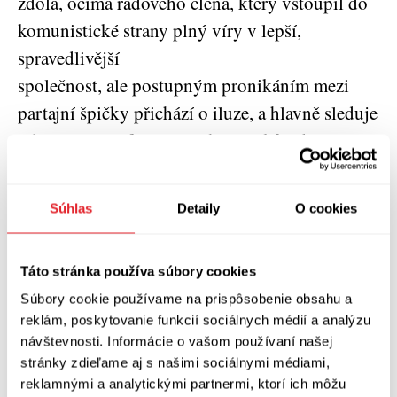
zdola, očima řadového člena, který vstoupil do
komunistické strany plný víry v lepší,
spravedlivější
společnost, ale postupným pronikáním mezi
partajní špičky přichází o iluze, a hlavně sleduje
odtrženost profesionálních politiků od života a
problémů jejich voličů. Rozhodně však jeho
text není útokem na KSI ani její sžíravou
Súhlas
Detaily
O cookies
kritikou, autor pouze reflektuje rozčarování
části italských komunistů v poststalinské éře,
Táto stránka používa súbory cookies
kdy došlo ke zhroucení idolů i ideálů, na které
Súbory cookie používame na prispôsobenie obsahu a
komunistická strana nereagovala zrovna pružně.
reklám, poskytovanie funkcií sociálnych médií a analýzu
Román navíc nemá jen politickou dimenzi,
návštevnosti. Informácie o vašom používaní našej
Walter řeší i své soukromé problémy, narativní
stránky zdieľame aj s našimi sociálnymi médiami,
linka jeho politického života je pevně
reklamnými a analytickými partnermi, ktorí ich môžu