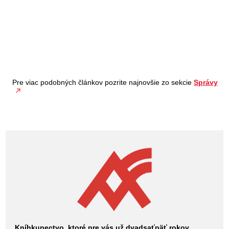
Pre viac podobných článkov pozrite najnovšie zo sekcie
Správy
Kníhkupectvo, ktoré pre vás už dvadsaťpäť rokov