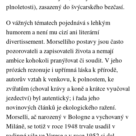
plnoletosti), zasazený do švýcarského bezčasí.
O vážných tématech pojednává s lehkým
humorem a není mu cizí ani literární
divertissement. Morselliho postavy jsou často
pozorovateli a zapisovateli života a nemají
ambice kohokoli pranýřovat či soudit. V jeho
prózách rezonuje i upřímná láska k přírodě,
autorův vztah k venkovu, k polnostem, ke
zvířatům (choval krávy a koně a krátce vyučoval
jezdectví) byl autentický; i řada jeho
novinových článků je ekologického ražení.
Morselli, ač narozený v Bologne a vychovaný v
Miláně, se totiž v roce 1948 trvale usadil v
rodinné vile ve Varese a v roce 1952 si dal