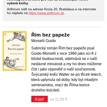
vyberá knihy.
Artforum sídli na adrese Kozia 20, Bratislava a na internete
ho nájdete na
https://www.artforum.sk
.
Řím bez papeže
Morselli Guido
Satirický román Řím bez papeže psal
Guido Morselli v roce 1966 jako sci-fi z
blízké budoucnosti, odehrává se v naší
nedávné minulosti a my ho dnes můžeme
číst i jako výpověď o naší současnosti.
Švýcarský kněz Walter se po třiceti letech,
která uplynula od doby, kdy byl mladým
seminaristou, vrací do Říma konce
druhého tisíciletí.
Kúpiť
za 11,56 €