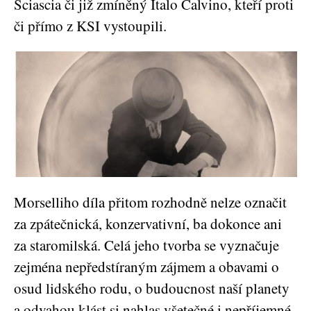
Sciascia či již zmíněný Italo Calvino, kteří proti
či přímo z KSI vystoupili.
Morselliho díla přitom rozhodně nelze označit
za zpátečnická, konzervativní, ba dokonce ani
za staromilská. Celá jeho tvorba se vyznačuje
zejména nepředstíraným zájmem a obavami o
osud lidského rodu, o budoucnost naší planety
a odvahou klást si nahlas všetečné i nepříjemné