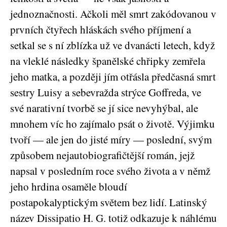
jednoznačnosti. Ačkoli měl smrt zakódovanou v
prvních čtyřech hláskách svého příjmení a
setkal se s ní zblízka už ve dvanácti letech, když
na vleklé následky španělské chřipky zemřela
jeho matka, a později jím otřásla předčasná smrt
sestry Luisy a sebevražda strýce Goffreda, ve
své narativní tvorbě se jí sice nevyhýbal, ale
mnohem víc ho zajímalo psát o životě. Výjimku
tvoří — ale jen do jisté míry — poslední, svým
způsobem nejautobiografičtější román, jejž
napsal v posledním roce svého života a v němž
jeho hrdina osaměle bloudí
postapokalyptickým světem bez lidí. Latinský
název Dissipatio H. G. totiž odkazuje k náhlému