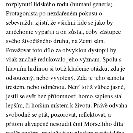
rozplynutí lidského rodu (humani generis).
Protagonista po nezdařeném pokusu o
sebevraždu zjistí, že všichni lidé se jako by
zničehonic vypařili a on zůstal, coby zástupce
svého živočišného druhu, na Zemi sám.
Považovat toto dílo za obvyklou dystopii by
však značně redukovalo jeho význam. Spolu s
hlavním hrdinou si totiž klademe otázku, zda je
odsouzený, nebo vyvolený. Zda je jeho samota
trestem, nebo odměnou. Není totiž vůbec jasné,
jestli se svět bez přítomnosti homo sapiens stal
lepším, či horším místem k životu. Právě odvaha
svobodně se ptát, pozorovat, reflektovat, a
přitom ukvapeně nesoudit činí Morselliho díla
nadčasovými, protože jsou plodem nezávislého