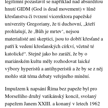
legitimní pozastavit se například nad absurditou
hnutí GIDM (God is dead movement) v lůně
křesťanstva či tvrzení vicerektora papežské
univerzity Gregoriany, že ti duchovní, „kteří
prohlašují, že ‚Bůh je mrtev‘, nejsou
materialisté ani skeptici, jsou to dobří křesťané a
patří k vedení křesťanských církví, včetně té
katolické“. Stejně jako ho zaráží, že by o
mariánském kultu měly rozhodovat laické
výbory hyperistů a antihyperistů a že by se z něj
mohlo stát téma debaty veřejného mínění.
Impulzem k napsání Říma bez papeže byl pro
Morselliho druhý vatikánský koncil, svolaný
papežem Janem XXIII. a konaný v letech 1962