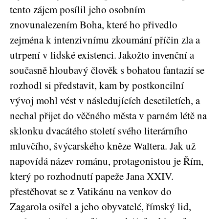
tento zájem posílil jeho osobním
znovunalezením Boha, které ho přivedlo
zejména k intenzivnímu zkoumání příčin zla a
utrpení v lidské existenci.
Jakožto invenční a
současně hloubavý člověk s bohatou fantazií se
rozhodl si představit, kam by postkoncilní
vývoj mohl vést v následujících desetiletích, a
nechal přijet do věčného města v parném létě na
sklonku dvacátého století svého literárního
mluvčího, švýcarského kněze Waltera. Jak už
napovídá název románu, protagonistou je Řím,
který po rozhodnutí papeže Jana XXIV.
přestěhovat se z Vatikánu na venkov do
Zagarola osiřel a jeho obyvatelé, římský lid,