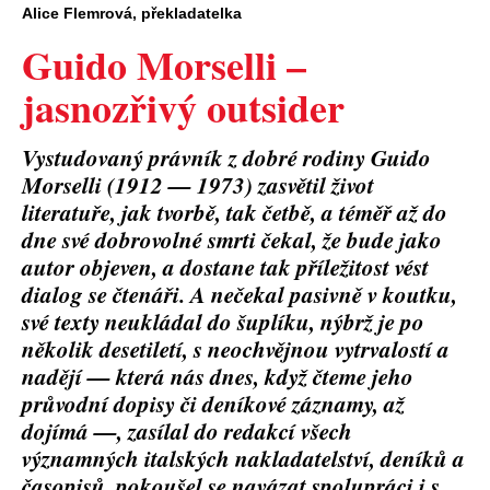
Alice Flemrová, překladatelka
Guido Morselli –
jasnozřivý outsider
Vystudovaný právník z dobré rodiny Guido
Morselli (1912 — 1973) zasvětil život
literatuře, jak tvorbě, tak četbě, a téměř až do
dne své dobrovolné smrti čekal, že bude jako
autor objeven, a dostane tak příležitost vést
dialog se čtenáři. A nečekal pasivně v koutku,
své texty neukládal do šuplíku, nýbrž je po
několik desetiletí, s neochvějnou vytrvalostí a
nadějí — která nás dnes, když čteme jeho
průvodní dopisy či deníkové záznamy, až
dojímá —, zasílal do redakcí všech
významných italských nakladatelství, deníků a
časopisů, pokoušel se navázat spolupráci i s