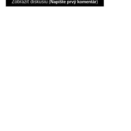
Zobraziť diskusiu
(
Napíšte prvý komentár
)