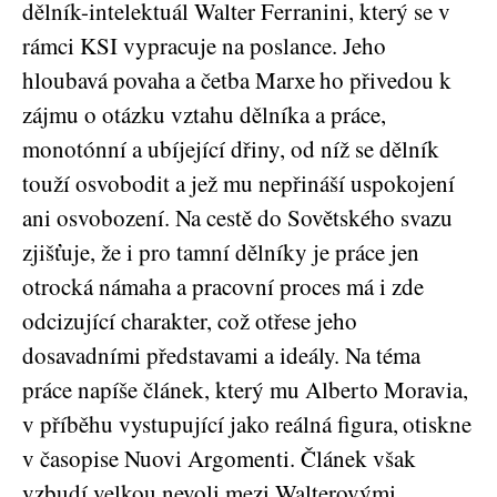
dělník-intelektuál Walter Ferranini, který se v
rámci KSI vypracuje na poslance. Jeho
hloubavá povaha a četba Marxe
ho přivedou k
zájmu o otázku vztahu dělníka a práce,
monotónní a ubíjející dřiny, od níž se dělník
touží osvobodit a jež mu nepřináší uspokojení
ani osvobození. Na cestě do Sovětského svazu
zjišťuje, že i pro tamní dělníky je práce jen
otrocká námaha a pracovní proces má i zde
odcizující charakter, což otřese jeho
dosavadními představami a ideály. Na téma
práce napíše článek, který mu Alberto Moravia,
v příběhu vystupující jako reálná figura,
otiskne
v časopise Nuovi Argomenti. Článek však
vzbudí velkou nevoli mezi Walterovými