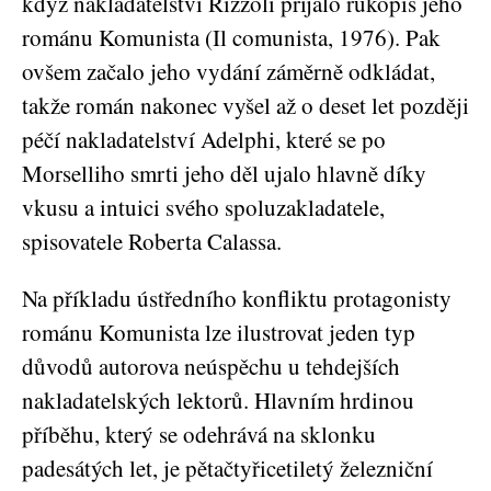
když nakladatelství Rizzoli přijalo rukopis jeho
románu Komunista (Il comunista, 1976). Pak
ovšem začalo jeho vydání záměrně odkládat,
takže román nakonec vyšel až o deset let později
péčí nakladatelství Adelphi, které se po
Morselliho smrti jeho děl ujalo hlavně díky
vkusu a intuici svého spoluzakladatele,
spisovatele Roberta Calassa.
Na příkladu ústředního konfliktu protagonisty
románu Komunista lze ilustrovat jeden typ
důvodů autorova neúspěchu u tehdejších
nakladatelských lektorů. Hlavním hrdinou
příběhu, který se odehrává na sklonku
padesátých let, je pětačtyřicetiletý železniční