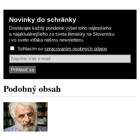
Novinky do schránky
Dostávajte každý pondelok výber toho najlepšieho
a najaktuálnejšieho zo sveta literatúry na Slovensku
i vo svete vďaka nášmu newsletteru.
Súhlasím so
spracovaním osobných údajov
Podobný obsah