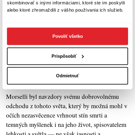
skombinovať s inými informáciami, ktoré ste im poskytli
propletena s linií milostného příběhu. Třebaže
alebo ktoré zhromaždili z vášho používania ich služieb.
tehdejší výtky směřovaly zejména ke způsobu
zachycení prostředí uvnitř KSI — které
Morselli jako nestraník přece nemohl znát, a
Povoliť všetko
tedy o něm psát —, věc se má spíš tak, že doba,
či lépe řečeno kulturní a intelektuální obec,
Prispôsobiť
ještě nebyla v šedesátých letech v Itálii (ale to
by se týkalo i mnoha jiných zemí) na podobnou
Odmietnuť
reflexi zralá.
Morselli byl navzdory svému dobrovolnému
odchodu z tohoto světa, který by možná mohl v
očích nezasvěcence vrhnout stín smrti a
temných myšlenek i na jeho život, spisovatelem
lehkosti a světla — ne však jasnosti a