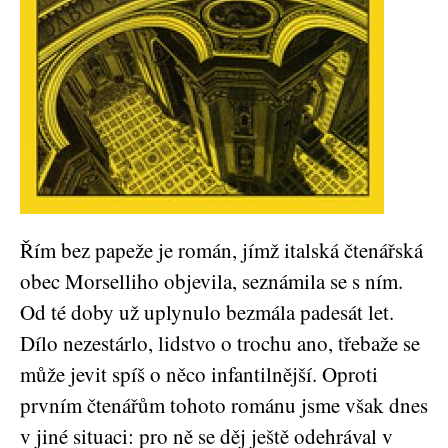
Řím bez papeže je román, jímž italská čtenářská
obec Morselliho objevila, seznámila se s ním.
Od té doby už uplynulo bezmála padesát let.
Dílo nezestárlo, lidstvo o trochu ano, třebaže se
může jevit spíš o něco infantilnější. Oproti
prvním čtenářům tohoto románu jsme však dnes
v jiné situaci: pro ně se děj ještě odehrával v