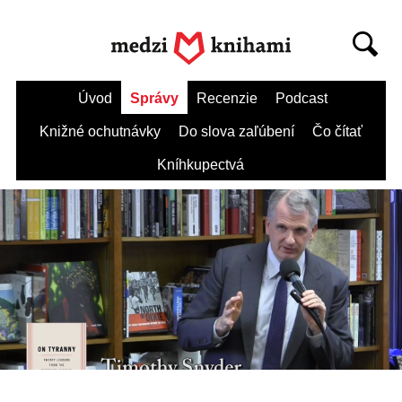
Úvod
Správy
Recenzie
Podcast
Knižné ochutnávky
Do slova zaľúbení
Čo čítať
Kníhkupectvá