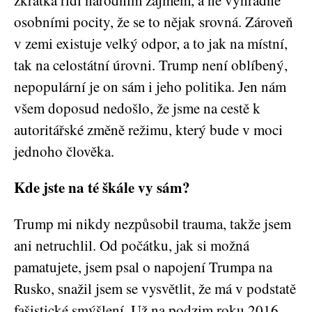
zkrátka řídí národním zájmem, a ne výhradně
osobními pocity, že se to nějak srovná. Zároveň
v zemi existuje velký odpor, a to jak na místní,
tak na celostátní úrovni. Trump není oblíbený,
nepopulární je on sám i jeho politika. Jen nám
všem doposud nedošlo, že jsme na cestě k
autoritářské změně režimu, který bude v moci
jednoho člověka.
Kde jste na té škále vy sám?
Trump mi nikdy nezpůsobil trauma, takže jsem
ani netruchlil. Od počátku, jak si možná
pamatujete, jsem psal o napojení Trumpa na
Rusko, snažil jsem se vysvětlit, že má v podstatě
fašistické smýšlení. Už na podzim roku 2016