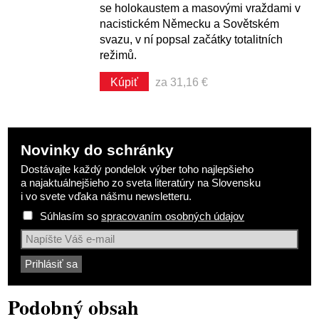
se holokaustem a masovými vraždami v
nacistickém Německu a Sovětském
svazu, v ní popsal začátky totalitních
režimů.
Kúpiť
za 31,16 €
Novinky do schránky
Dostávajte každý pondelok výber toho najlepšieho
a najaktuálnejšieho zo sveta literatúry na Slovensku
i vo svete vďaka nášmu newsletteru.
Súhlasím so
spracovaním osobných údajov
Podobný obsah