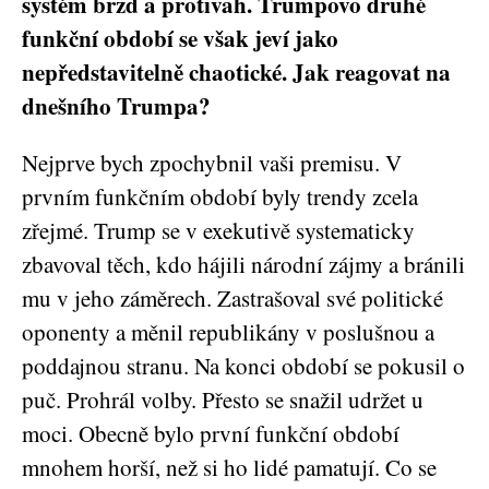
systém brzd a protivah. Trumpovo druhé
funkční období se však jeví jako
nepředstavitelně chaotické. Jak reagovat na
dnešního Trumpa?
Nejprve bych zpochybnil vaši premisu. V
prvním funkčním období byly trendy zcela
zřejmé. Trump se v exekutivě systematicky
zbavoval těch, kdo hájili národní zájmy a bránili
mu v jeho záměrech. Zastrašoval své politické
oponenty a měnil republikány v poslušnou a
poddajnou stranu. Na konci období se pokusil o
puč. Prohrál volby. Přesto se snažil udržet u
moci. Obecně bylo první funkční období
mnohem horší, než si ho lidé pamatují. Co se