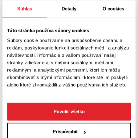
úlohou je mi sloužit.“
Súhlas
Detaily
O cookies
.............
Táto stránka používa súbory cookies
ukázka z rozhovoru Petra Viziny pro časopis
Súbory cookie používame na prispôsobenie obsahu a
reklám, poskytovanie funkcií sociálnych médií a analýzu
Host 5/2026
návštevnosti. Informácie o vašom používaní našej
stránky zdieľame aj s našimi sociálnymi médiami,
Zobraziť diskusiu
(
Napíšte prvý komentár
)
reklamnými a analytickými partnermi, ktorí ich môžu
skombinovať s inými informáciami, ktoré ste im poskytli
alebo ktoré zhromaždili z vášho používania ich služieb.
Povoliť všetko
Prispôsobiť