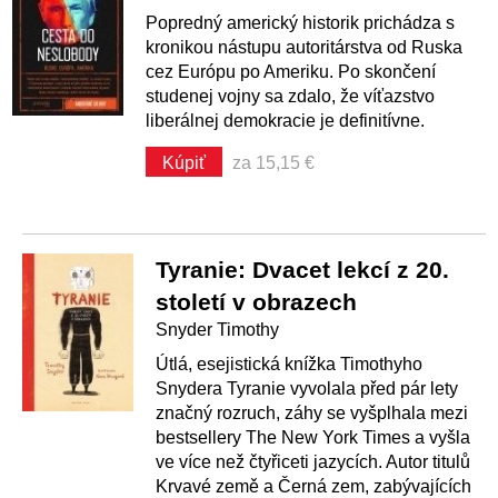
Popredný americký historik prichádza s
kronikou nástupu autoritárstva od Ruska
cez Európu po Ameriku. Po skončení
studenej vojny sa zdalo, že víťazstvo
liberálnej demokracie je definitívne.
Kúpiť
za 15,15 €
Tyranie: Dvacet lekcí z 20.
století v obrazech
Snyder Timothy
Útlá, esejistická knížka Timothyho
Snydera Tyranie vyvolala před pár lety
značný rozruch, záhy se vyšplhala mezi
bestsellery The New York Times a vyšla
ve více než čtyřiceti jazycích. Autor titulů
Krvavé země a Černá zem, zabývajících