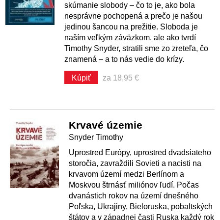
skúmanie slobody – čo to je, ako bola
nesprávne pochopená a prečo je našou
jedinou šancou na prežitie. Sloboda je
naším veľkým záväzkom, ale ako tvrdí
Timothy Snyder, stratili sme zo zreteľa, čo
znamená – a to nás vedie do krízy.
Kúpiť
za 18,95 €
Krvavé územie
Snyder Timothy
Uprostred Európy, uprostred dvadsiateho
storočia, zavraždili Sovieti a nacisti na
krvavom území medzi Berlínom a
Moskvou štrnásť miliónov ľudí. Počas
dvanástich rokov na území dnešného
Poľska, Ukrajiny, Bieloruska, pobaltských
štátov a v západnej časti Ruska každý rok