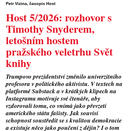
Petr Vizina, časopis Host
Host 5/2026: rozhovor s
Timothy Snyderem,
letošním hostem
pražského veletrhu Svět
knihy
Trumpovo prezidentství změnilo univerzitního
profesora v politického aktivistu. V textech na
platformě Substack a v krátkých klipech na
Instagramu motivuje své čtenáře, aby
vzdorovali tomu, co vnímá jako převzetí
amerického státu fašisty. Jak souvisí
schopnost soustředit se s kvalitou demokracie
a existuje něco jako poučení z dějin? I o tom