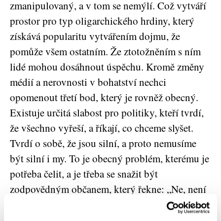
zmanipulovaný, a v tom se nemýlí. Což vytváří
prostor pro typ oligarchického hrdiny, který
získává popularitu vytvářením dojmu, že
pomůže všem ostatním. Že ztotožněním s ním
lidé mohou dosáhnout úspěchu. Kromě změny
médií a nerovnosti v bohatství nechci
opomenout třetí bod, který je rovněž obecný.
Existuje určitá slabost pro politiky, kteří tvrdí,
že všechno vyřeší, a říkají, co chceme slyšet.
Tvrdí o sobě, že jsou silní, a proto nemusíme
být silní i my. To je obecný problém, kterému je
potřeba čelit, a je třeba se snažit být
zodpovědným občanem, který řekne: „Ne, není
mou úlohou být slabý, aby Trump mohl být
silný. Mou úlohou je být občanem a jeho