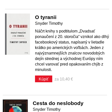
O tyranii
Snyder Timothy
Náčrt knihy s podtitulom „Dvadsať
ponaučení z 20. storočia“ vznikol ako dlhý
facebookový status, napísaný v lietadle
krátko po amerických voľbách. Jeden z
najvýznamnejších znalcov novodobých
dejín strednej a východnej Európy ním
chcel varovať pred opakovaním chýb z
minulosti.
Kúpiť
za 10,40 €
Cesta do neslobody
Snyder Timothy