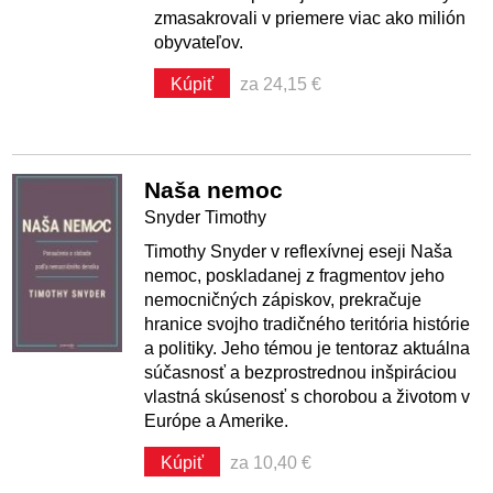
zmasakrovali v priemere viac ako milión
obyvateľov.
Kúpiť
za 24,15 €
Naša nemoc
Snyder Timothy
Timothy Snyder v reflexívnej eseji Naša
nemoc, poskladanej z fragmentov jeho
nemocničných zápiskov, prekračuje
hranice svojho tradičného teritória histórie
a politiky. Jeho témou je tentoraz aktuálna
súčasnosť a bezprostrednou inšpiráciou
vlastná skúsenosť s chorobou a životom v
Európe a Amerike.
Kúpiť
za 10,40 €