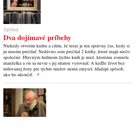
Správy
Dva dojímavé príbehy
Niekedy otvorím knihu a cítim, že teraz je ten správny čas, kedy si
ju musím prečítať. Nedávno som prečítal 2 knihy, ktoré majú niečo
spoločné. Hlavným hrdinom týchto kníh je muž, ktorému zomrela
manželka a on sa nevie s jej stratou vyrovnať. A keďže život bez
milovanej ženy pre týchto mužov nemá zmysel, hľadajú spôsob,
ako ho ukončiť.