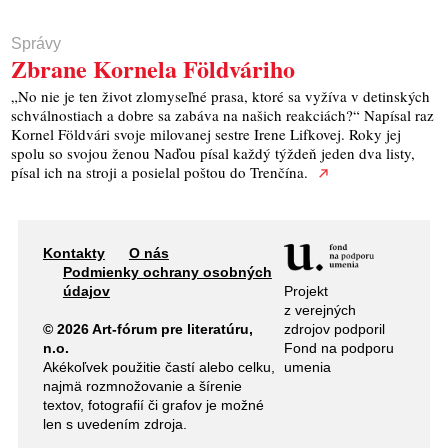
Správy
Zbrane Kornela Földváriho
„No nie je ten život zlomyseľné prasa, ktoré sa vyžíva v detinských
schválnostiach a dobre sa zabáva na našich reakciách?“ Napísal raz
Kornel Földvári svoje milovanej sestre Irene Lifkovej. Roky jej
spolu so svojou ženou Naďou písal každý týždeň jeden dva listy,
písal ich na stroji a posielal poštou do Trenčína.
Kontakty
O nás
Podmienky ochrany osobných
Projekt
údajov
z verejných
zdrojov podporil
© 2026 Art-fórum pre literatúru,
Fond na podporu
n.o.
umenia
Akékoľvek použitie častí alebo celku,
najmä rozmnožovanie a šírenie
textov, fotografií či grafov je možné
len s uvedením zdroja.