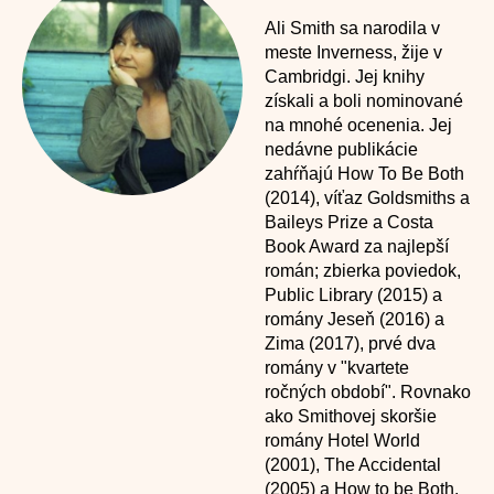
Ali Smith sa narodila v
meste Inverness, žije v
Cambridgi. Jej knihy
získali a boli nominované
na mnohé ocenenia. Jej
nedávne publikácie
zahŕňajú How To Be Both
(2014), víťaz Goldsmiths a
Baileys Prize a Costa
Book Award za najlepší
román; zbierka poviedok,
Public Library (2015) a
romány Jeseň (2016) a
Zima (2017), prvé dva
romány v "kvartete
ročných období". Rovnako
ako Smithovej skoršie
romány Hotel World
(2001), The Accidental
(2005) a How to be Both,