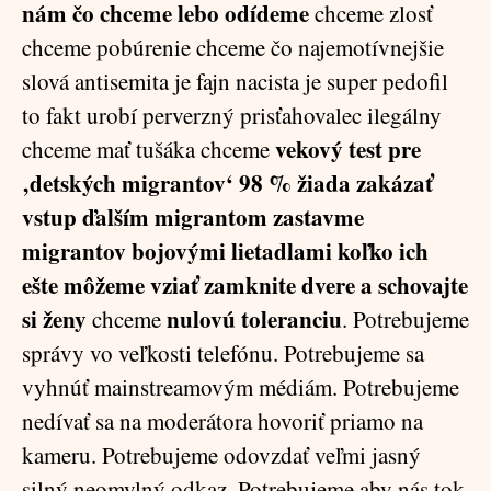
nám čo chceme lebo odídeme
chceme zlosť
chceme pobúrenie chceme čo najemotívnejšie
slová antisemita je fajn nacista je super pedofil
to fakt urobí perverzný prisťahovalec ilegálny
vekový test pre
chceme mať tušáka chceme
‚detských migrantov‘ 98 % žiada zakázať
vstup ďalším migrantom zastavme
migrantov bojovými lietadlami koľko ich
ešte môžeme vziať zamknite dvere a schovajte
si ženy
nulovú toleranciu
chceme
. Potrebujeme
správy vo veľkosti telefónu. Potrebujeme sa
vyhnúť mainstreamovým médiám. Potrebujeme
nedívať sa na moderátora hovoriť priamo na
kameru. Potrebujeme odovzdať veľmi jasný
silný neomylný odkaz. Potrebujeme aby nás tok