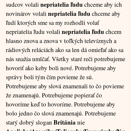
nepriatelia ľudu
sudcov volali
chceme aby ich
nepriatelia ľudu
novinárov volali
chceme aby
ľudí ktorých sme sa my rozhodli volať
nepriatelia ľudu
nepriatelia ľudu volali
chcem
hlasno znova a znova v toľkých televíznych a
rádiových reláciách ako sa len dá omieľať ako sa
nás snažia umlčať. Všetky staré reči potrebujeme
hovoriť ako keby boli nové. Potrebujeme aby
správy boli tým čím povieme že sú.
Potrebujeme aby slová znamenali to čo povieme
že znamenajú. Potrebujeme popierať čo
hovoríme keď to hovoríme. Potrebujeme aby
bolo jedno čo slová znamenajú. Potrebujeme
Británia
starý dobrý slogan
nie