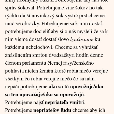
správ šokoval. Potrebujeme viac šokov no tak
rýchlo ďalší novinkový šok vystrč prst chceme
mučivé obrázky. Potrebujeme sa k nim dostať
potrebujeme docieliť aby si o nás mysleli že sa k
nim vieme dostať dostať slovo
lynčovanie
ku
každému nebelochovi. Chceme sa vyhrážať
znásilnením smrťou dvadsaťštyri hodín denne
členom parlamentu čiernej rasy/ženského
pohlavia nielen ženám ktoré robia niečo verejne
všetkým čo robia verejne niečo čo sa nám
ako sa tá opovažuje/ako
nepáči potrebujeme
sa ten opovažuje/ako sa opovažujú
.
nepriateľa vnútri
Potrebujeme nájsť
.
nepriateľov ľudu
Potrebujeme
chceme aby ich