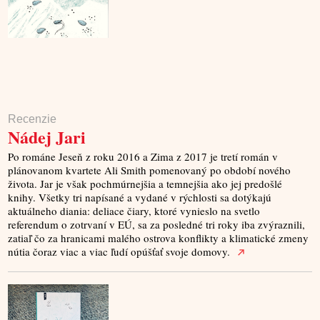
Recenzie
Nádej Jari
Po románe Jeseň z roku 2016 a Zima z 2017 je tretí román v
plánovanom kvartete Ali Smith pomenovaný po období nového
života. Jar je však pochmúrnejšia a temnejšia ako jej predošlé
knihy. Všetky tri napísané a vydané v rýchlosti sa dotýkajú
aktuálneho diania: deliace čiary, ktoré vynieslo na svetlo
referendum o zotrvaní v EÚ, sa za posledné tri roky iba zvýraznili,
zatiaľ čo za hranicami malého ostrova konflikty a klimatické zmeny
nútia čoraz viac a viac ľudí opúšťať svoje domovy.