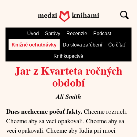
Úvod
Správy
Recenzie
Podcast
Knižné ochutnávky
Do slova zaľúbení
Čo čítať
Kníhkupectvá
Jar z Kvarteta ročných
období
Ali Smith
Dnes nechceme počuť fakty.
Chceme rozruch.
Chceme aby sa veci opakovali. Chceme aby sa
veci opakovali. Chceme aby ľudia pri moci