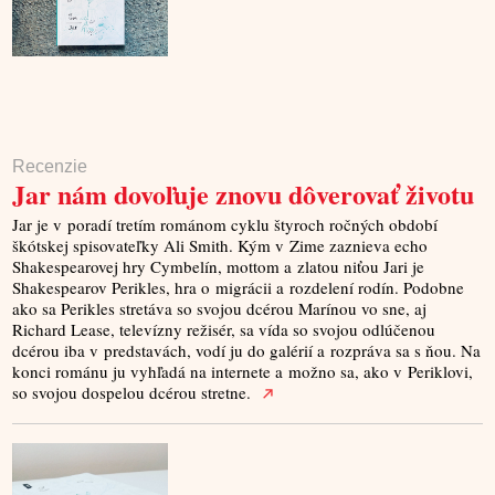
Recenzie
Jar nám dovoľuje znovu dôverovať životu
Jar je v poradí tretím románom cyklu štyroch ročných období
škótskej spisovateľky Ali Smith. Kým v Zime zaznieva echo
Shakespearovej hry Cymbelín, mottom a zlatou niťou Jari je
Shakespearov Perikles, hra o migrácii a rozdelení rodín. Podobne
ako sa Perikles stretáva so svojou dcérou Marínou vo sne, aj
Richard Lease, televízny režisér, sa vída so svojou odlúčenou
dcérou iba v predstavách, vodí ju do galérií a rozpráva sa s ňou. Na
konci románu ju vyhľadá na internete a možno sa, ako v Periklovi,
so svojou dospelou dcérou stretne.