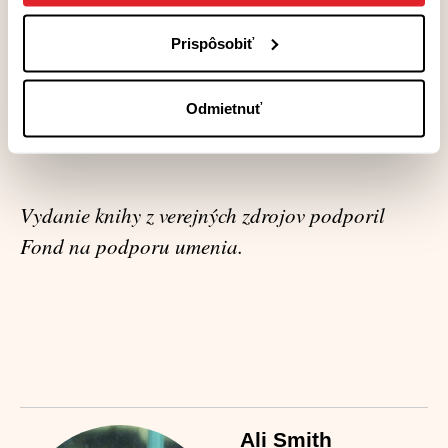
dizajn: Mária Rojko
Prispôsobiť
edícia -klad, vydavateľstvo Artforum
vychádza 14. 5. 2021
Odmietnuť
V
ydanie knihy z verejných zdrojov podporil
Fond na podporu umenia.
Ali Smith