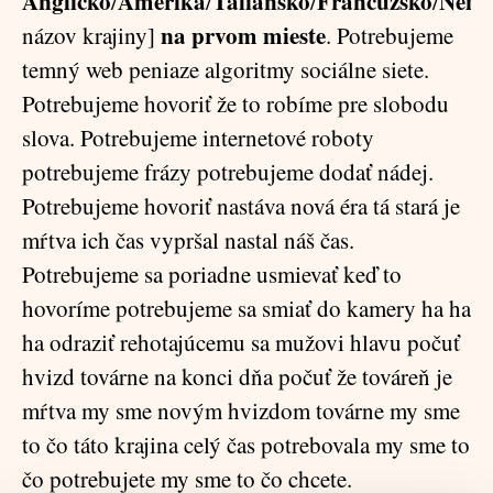
Anglicko
Amerika
Taliansko
Francúzsko
Neme
/
/
/
/
na prvom mieste
názov krajiny]
. Potrebujeme
temný web peniaze algoritmy sociálne siete.
Potrebujeme hovoriť že to robíme pre slobodu
slova. Potrebujeme internetové roboty
potrebujeme frázy potrebujeme dodať nádej.
Potrebujeme hovoriť nastáva nová éra tá stará je
mŕtva ich čas vypršal nastal náš čas.
Potrebujeme sa poriadne usmievať keď to
hovoríme potrebujeme sa smiať do kamery ha ha
ha odraziť rehotajúcemu sa mužovi hlavu počuť
hvizd továrne na konci dňa počuť že továreň je
mŕtva my sme novým hvizdom továrne my sme
to čo táto krajina celý čas potrebovala my sme to
čo potrebujete my sme to čo chcete.