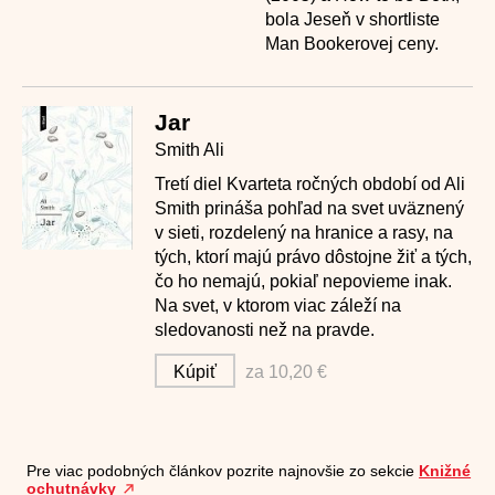
bola Jeseň v shortliste
Man Bookerovej ceny.
Jar
Smith Ali
Tretí diel Kvarteta ročných období od Ali
Smith prináša pohľad na svet uväznený
v sieti, rozdelený na hranice a rasy, na
tých, ktorí majú právo dôstojne žiť a tých,
čo ho nemajú, pokiaľ nepovieme inak.
Na svet, v ktorom viac záleží na
sledovanosti než na pravde.
Kúpiť
za 10,20 €
Pre viac podobných článkov pozrite najnovšie zo sekcie
Knižné
ochutnávky