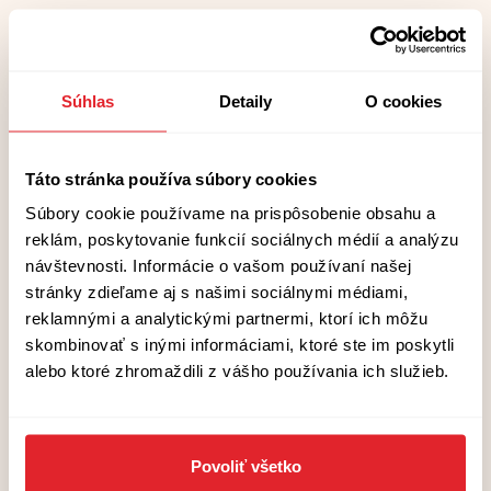
To čo chceme je potrebovať.
To čo potrebujeme je chcieť.
Súhlas
Detaily
O cookies
Táto stránka používa súbory cookies
Súbory cookie používame na prispôsobenie obsahu a
reklám, poskytovanie funkcií sociálnych médií a analýzu
Ali Smith: Jar
návštevnosti. Informácie o vašom používaní našej
stránky zdieľame aj s našimi sociálnymi médiami,
reklamnými a analytickými partnermi, ktorí ich môžu
preklad: Kristína Svrčková
skombinovať s inými informáciami, ktoré ste im poskytli
alebo ktoré zhromaždili z vášho používania ich služieb.
ilustrácie: Veronika Klímová
redakcia: Magdaléna Poppelková
Povoliť všetko