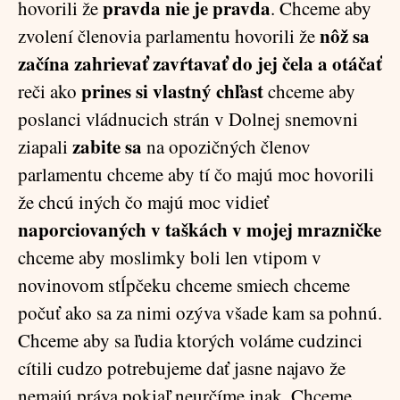
pravda nie je pravda
hovorili že
. Chceme aby
nôž sa
zvolení členovia parlamentu hovorili že
začína zahrievať zavŕtavať do jej čela a otáčať
prines si vlastný chľast
reči ako
chceme aby
poslanci vládnucich strán v Dolnej snemovni
zabite sa
ziapali
na opozičných členov
parlamentu chceme aby tí čo majú moc hovorili
že chcú iných čo majú moc vidieť
naporciovaných v taškách v mojej mrazničke
chceme aby moslimky boli len vtipom v
novinovom stĺpčeku chceme smiech chceme
počuť ako sa za nimi ozýva všade kam sa pohnú.
Chceme aby sa ľudia ktorých voláme cudzinci
cítili cudzo potrebujeme dať jasne najavo že
nemajú práva pokiaľ neurčíme inak. Chceme