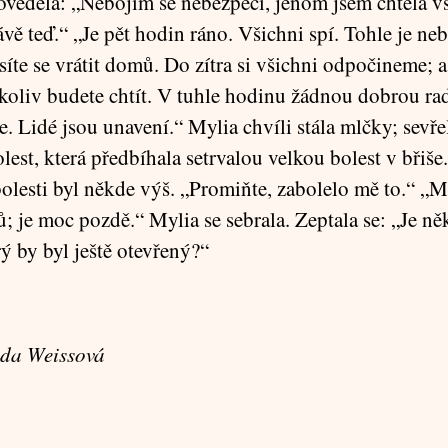
věděla: „Nebojím se nebezpečí, jenom jsem chtěla v
ávě teď.“ „Je pět hodin ráno. Všichni spí. Tohle je n
síte se vrátit domů. Do zítra si všichni odpočineme; a
okoliv budete chtít. V tuhle hodinu žádnou dobrou ra
. Lidé jsou unavení.“ Mylia chvíli stála mlčky; sevřel
lest, která předbíhala setrvalou velkou bolest v břiš
bolesti byl někde výš. „Promiňte, zabolelo mě to.“ „M
ů; je moc pozdě.“ Mylia se sebrala. Zeptala se: „Je n
rý by byl ještě otevřený?“
ada Weissová