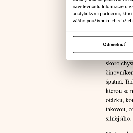
„Kostel je
návštevnosti. Informácie o 
analytickými partnermi, ktor
neměla být
vášho používania ich služieb
dobrákovi 
která sem p
dva ji zabi
Odmietnuť
právě nebe
skoro chys
činovníkem 
špatná. Tad
kterou se 
otázku, ko
takovou, c
silnějšího