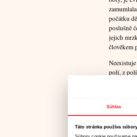
zamumlala 
počátku děl
poslušně če
jejich mrzk
člověkem pl
Neexistuje
polí, z pol
možnosti b
chopí se z
nepřátelsk
Súhlas
kousek teri
silná energ
Táto stránka používa súbor
Nejsem věc
Súbory cookie používame na 