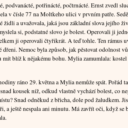
é, podvanácté, potřinácté, počtrnácté. Ernst zvedl slu
ela v čísle 77 na Moltkeho ulici v prvním patře. Sedě
židli a uvažovala, jaká jsou základní slova jejího živ
yslela si, podstatné slovo je bolest. Operovali ji jed
lkem ji operovali čtyřikrát. A teď tohle. Ten rámus uv
mé dřeni. Nemoc byla způsob, jak pěstovat odolnost vů
 mít blíž k nějakému bohu. Mylia zamumlala: kostel
 hodiny ráno 29. května a Mylia nemůže spát. Pořád ta
 snad kousek níž, odkud vlastně vychází bolest, co ne
stu? Snad odněkud z břicha, dole pod žaludkem. Jist
ři, a ještě nespala ani minutu. Má zavřít oči, když se b
la.