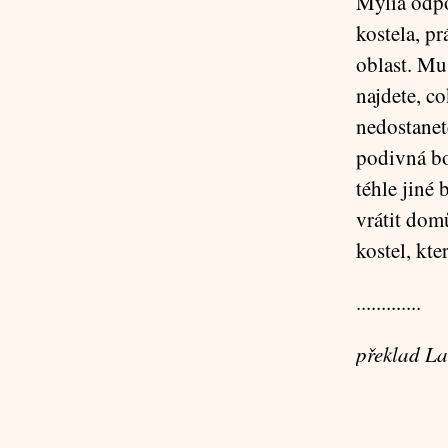
Mylia odpo
kostela, pr
oblast. Mu
najdete, c
nedostanete
podivná bo
téhle jiné 
vrátit dom
kostel, kte
.............
překlad L