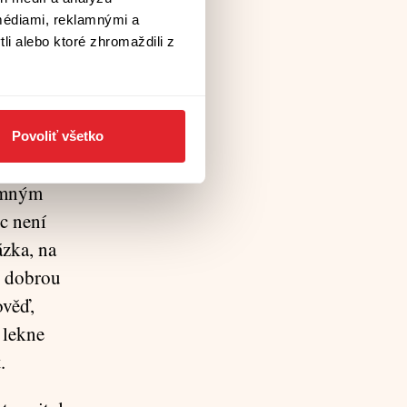
yste vůbec
médiami, reklamnými a
li alebo ktoré zhromaždili z
tvář tomu
ast! Ona,
anejvýš za
třebuje, je
Povoliť všetko
e. Už se
namným
ec není
ázka, na
u dobrou
ověď,
 lekne
.