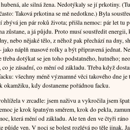
hubená, ale silná žena. Nedotýkaly se jí prkotiny. (T
často: Taková prkotina se mě nedotkne.) Byla soustře
jí zbývá jen pár roků života; přišla nemoc: pár let t
a zůstane, a já půjdu. Proto musí soustředit energii, 
dny, nebo nějaké tělo, z něhož pak přechází na dny, sh
– jako náplň masové rolky a být připravená jednat. Ne
Je třeba dotýkat se jen toho podstatného, hutného; ne
, co je zásadní, co mění od základu. Třeba když dost
acku: všechny méně významné věci takového dne je 
 k okamžiku, kdy dostaneme pořádnou facku.
rohlížela v zrcadle: jsem naživu a vykročila jsem šp
emoc je krok špatným směrem, krok do pekla, zamum
oc, která mění od základu. Ale ten den ve čtyři ráno 
e půjde ven. V noci se bolest rozlévá po těle jinak. J