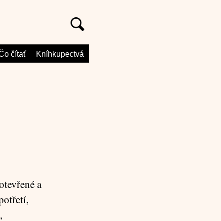
Čo čítať
Kníhkupectvá
otevřené a
otřetí,
,