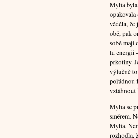
Mylia byla 
opakovala 
věděla, že 
obě, pak on
sobě mají 
tu energii 
prkotiny. 
výlučně to
pořádnou f
vztáhnout
Mylia se p
směrem. N
Mylia. Nem
rozhodla, ž