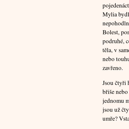
pojedenáct
Mylia bydl
nepohodlné 
Bolest, pom
podruhé, ce
těla, v sa
nebo touhu
zavřeno.
Jsou čtyři
břiše nebo
jednomu mí
jsou už čty
umře? Vsta