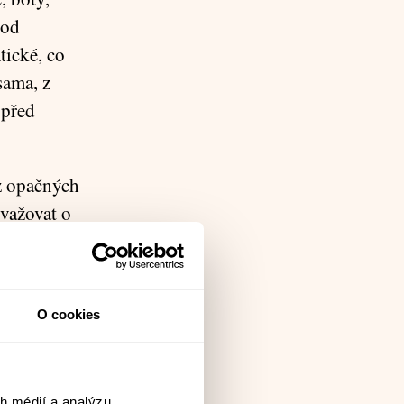
 od
tické, co
sama, z
 před
z opačných
uvažovat o
stane a
ezi dvěma
 se o
O cookies
a druhé
kostelu.
h médií a analýzu