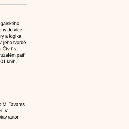
ugalského
eny do více
ry a logika,
V jeho tvorbě
u Čtvrť s
uzalém patří
01 knih,
lo M. Tavares
í. V
tav autor