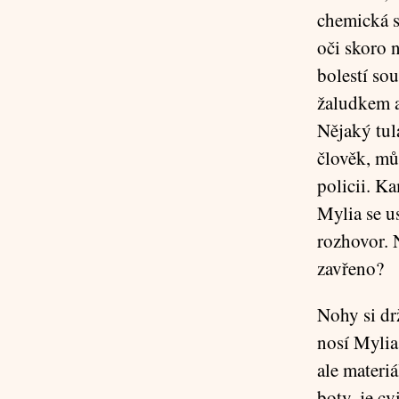
chemická s
oči skoro 
bolestí so
žaludkem a 
Nějaký tulá
člověk, mů
policii. Ka
Mylia se us
rozhovor. N
zavřeno?
Nohy si dr
nosí Mylia
ale materiá
boty, je c