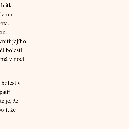
chátko.
la na
ota.
nou,
nitř jejího
či bolesti
 má v noci
 bolest v
patří
é je, že
ojí, že