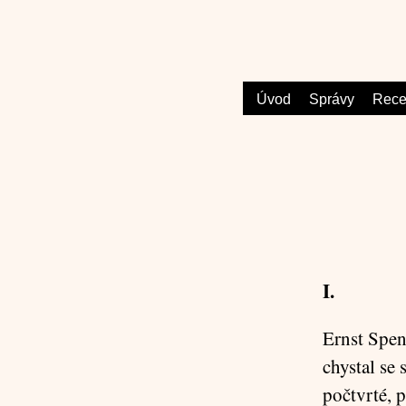
Úvod
Správy
Rece
I.
Ernst Spen
chystal se 
počtvrté, 