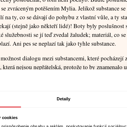
se zvráceným potěšením Mylia. Jelikož substance se
í na ty, co se dávají do pohybu z vlastní vůle, a ty sta
kají (stejně jako někteří lidé)! Boty byly poslušnost 
é služebnosti se jí teď zvedal žaludek; materiál, co se
azí. Ani pes se neplazí tak jako tyhle substance.
 možnost dialogu mezi substancemi, které pocházejí 
í, která nejsou nepřátelská, protože to by znamenalo 
oje, o povolávání energie, o možnosti, že člověk pov
braně, aby bojoval; tady se ale nejednalo o odstup m
ými substancemi nebo dvěma dravci připravenými bít
Detaily
toria; tady byla na jedné straně naprostá pasivita a n
ie, která buduje či bolí, ale vždycky mění.
y cookies
, co čeká, mumlá si Mylia a pevným krokem míří ke 
prispôsobenie obsahu a reklám, poskytovanie funkcií sociálnyc