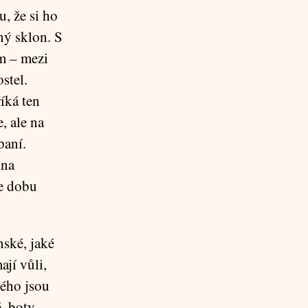
, že si ho
ný sklon. S
em – mezi
stel.
říká ten
, ale na
paní.
 na
le dobu
nské, jaké
jí vůli,
rého jsou
, boty,