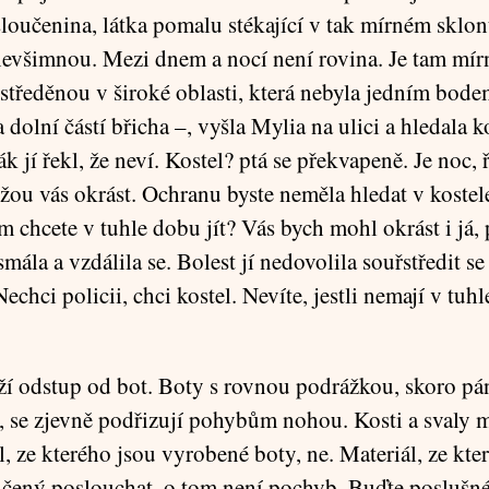
loučenina, látka pomalu stékající v tak mírném sklonu
nevšimnou. Mezi dnem a nocí není rovina. Je tam mír
ustředěnou v široké oblasti, která nebyla jedním bod
dolní částí břicha –, vyšla Mylia na ulici a hledala ko
k jí řekl, že neví. Kostel? ptá se překvapeně. Je noc, 
žou vás okrást. Ochranu byste neměla hledat v kostele
m chcete v tuhle dobu jít? Vás bych mohl okrást i já, 
mála a vzdálila se. Bolest jí nedovolila souřstředit se
echci policii, chci kostel. Nevíte, jestli nemají v tuh
ží odstup od bot. Boty s rovnou podrážkou, skoro pá
, se zjevně podřizují pohybům nohou. Kosti a svaly ma
l, ze kterého jsou vyrobené boty, ne. Materiál, ze kte
vičený poslouchat, o tom není pochyb. Buďte poslušné