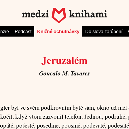
nzie
Podcast
Knižné ochutnávky
Do slova zaľúbení
Jeruzalém
Goncalo M. Tavares
gler byl ve svém podkrovním bytě sám, okno už měl 
skočit, když vtom zazvonil telefon. Jednou, podruhé, p
popáté, pošesté, posedmé, poosmé, podeváté, podesáté