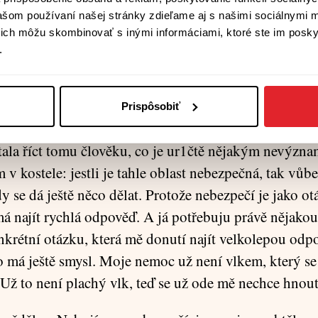
 zavřený. Víte, kolik je hodin? Skoro pět ráno. Tady b
vašom používaní našej stránky zdieľame aj s našimi sociálnymi 
í ich môžu skombinovať s inými informáciami, ktoré ste im poskyt
. V noci je tohle špatná oblast, nebezpečná.“ Tváří v 
.
měla Mylia chuť se rozesmát. špatná, nebezpečná obl
řichází s nemocí, nemocí, která už v ní je a za rok, n
je. Má v sobě smrt a už ji nedostane ven; to, co teď po
Prispôsobiť
zpečí, aby ji nabudilo, vydolovalo z ní zásobu energi
tala říct tomu člověku, co je ur1čtě nějakým nevýz
v kostele: jestli je tahle oblast nebezpečná, tak vůb
y se dá ještě něco dělat. Protože nebezpečí je jako ot
má najít rychlá odpověď. A já potřebuju právě nějako
nkrétní otázku, která mě donutí najít velkolepou odp
o má ještě smysl. Moje nemoc už není vlkem, který se
. Už to není plachý vlk, teď se už ode mě nechce hnout