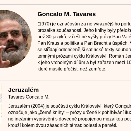
Goncalo M. Tavares
(1970) je označován za nejvýraznějšího port
prozaika současnosti. Jeho knihy byly přelož
než 30 jazyků; v češtině vyšly prózy Pan Valé
Pan Kraus a politika a Pan Brecht a úspěch. 
se střídají odlehčenější satirické texty soubor
temnými prózami cyklu Království. Román Jer
k jeho vrcholným dílům a byl zařazen mezi 10
které musíte přečíst, než zemřete.
Jeruzalém
Tavares Goncalo M.
Jeruzalém (2004) je součástí cyklu Království, který Gonça
označuje jako „černé knihy“ – prózy určené k pohřbívání iluz
nelineárním vyprávění s dovedně propojenou mozaikou pos
krouží kolem dvou zásadních témat: bolesti a paměti.