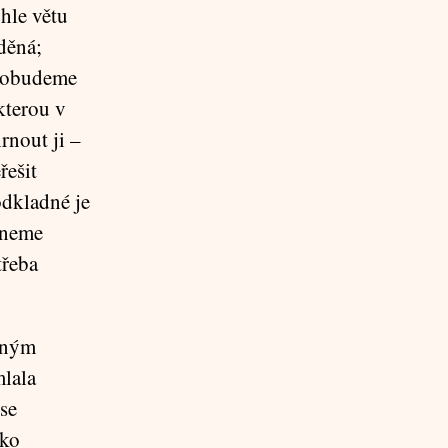
uhle větu
děná;
u pobudeme
kterou v
rnout ji –
řešit
odkladné je
aneme
třeba
atným
lala
se
ako