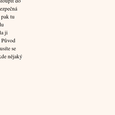
stoupit do
ebezpečná
 pak tu
du
a ji
e. Původ
usíte se
ěkde nějaký