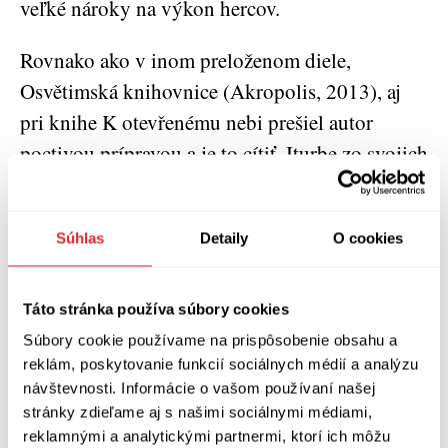
veľké nároky na výkon hercov.
Rovnako ako v inom preloženom diele,
Osvětimská knihovnice (Akropolis, 2013), aj
pri knihe K otevřenému nebi prešiel autor
poctivou prípravou a je to cítiť. Iturbe zo svojich
postáv nerobí neomylných mužov. Počas
počúvania si uvedomíme, že každý z trojice bol
Súhlas
Detaily
O cookies
istým spôsobom zahľadený do seba a na vlastné
záujmy prihliadal viac ako na strach blízkych,
ktorí ostali na zemi, zatiaľ čo letci podnikali
Táto stránka používa súbory cookies
výpravy ohrozujúce
život. Sláva alebo uznanie
Súbory cookie používame na prispôsobenie obsahu a
reklám, poskytovanie funkcií sociálnych médií a analýzu
prvenstva nemotivovali letcov viac ako
návštevnosti. Informácie o vašom používaní našej
nariadenia alebo prosby. Skôr išlo o akúsi
stránky zdieľame aj s našimi sociálnymi médiami,
vzájomnú spriaznenosť a pocit slobody, ktorý
reklamnými a analytickými partnermi, ktorí ich môžu