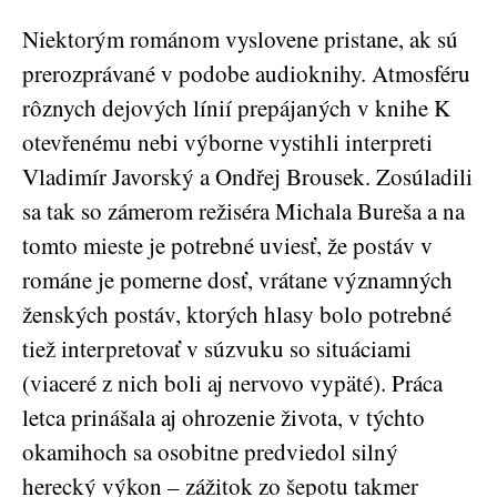
Niektorým románom vyslovene pristane, ak sú
prerozprávané v podobe audioknihy. Atmosféru
rôznych dejových línií prepájaných v knihe K
otevřenému nebi výborne vystihli interpreti
Vladimír Javorský a Ondřej Brousek. Zosúladili
sa tak so zámerom režiséra Michala Bureša a na
tomto mieste je potrebné uviesť, že postáv v
románe je pomerne dosť, vrátane významných
ženských postáv, ktorých hlasy bolo potrebné
tiež interpretovať v súzvuku so situáciami
(viaceré z nich boli aj nervovo vypäté). Práca
letca prinášala aj ohrozenie života, v týchto
okamihoch sa osobitne predviedol silný
herecký výkon – zážitok zo šepotu takmer