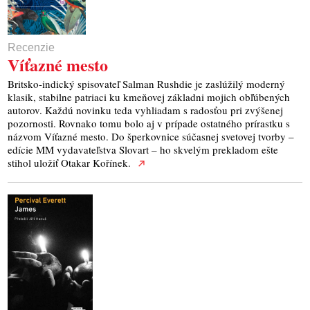
Recenzie
Víťazné mesto
Britsko-indický spisovateľ Salman Rushdie je zaslúžilý moderný
klasik, stabilne patriaci ku kmeňovej základni mojich obľúbených
autorov. Každú novinku teda vyhliadam s radosťou pri zvýšenej
pozornosti. Rovnako tomu bolo aj v prípade ostatného prírastku s
názvom Víťazné mesto. Do šperkovnice súčasnej svetovej tvorby –
edície MM vydavateľstva Slovart – ho skvelým prekladom ešte
stihol uložiť Otakar Kořínek.