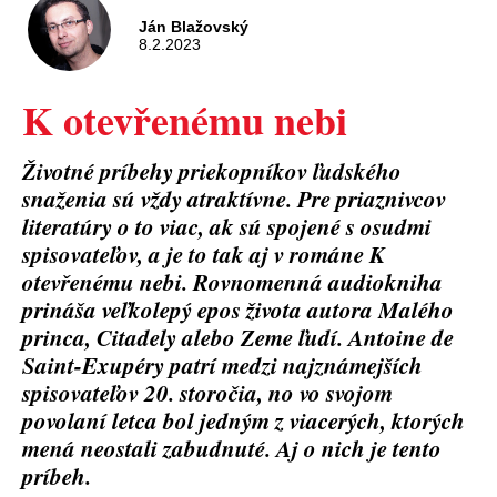
Ján Blažovský
8.2.2023
K otevřenému nebi
Životné príbehy priekopníkov ľudského
snaženia sú vždy atraktívne. Pre priaznivcov
literatúry o to viac, ak sú spojené s osudmi
spisovateľov, a je to tak aj v románe K
otevřenému nebi. Rovnomenná audiokniha
prináša veľkolepý epos života autora Malého
princa, Citadely alebo Zeme ľudí. Antoine de
Saint-Exupéry patrí medzi najznámejších
spisovateľov 20. storočia, no vo svojom
povolaní letca bol jedným z viacerých, ktorých
mená neostali zabudnuté. Aj o nich je tento
príbeh.