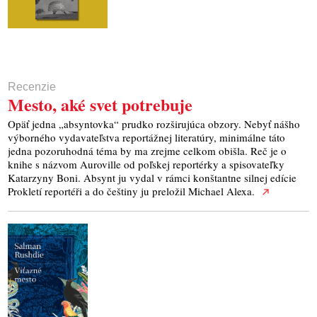
Recenzie
Mesto, aké svet potrebuje
Opäť jedna „absyntovka“ prudko rozširujúca obzory. Nebyť nášho
výborného vydavateľstva reportážnej literatúry, minimálne táto
jedna pozoruhodná téma by ma zrejme celkom obišla. Reč je o
knihe s názvom Auroville od poľskej reportérky a spisovateľky
Katarzyny Boni. Absynt ju vydal v rámci konštantne silnej edície
Prokletí reportéři a do češtiny ju preložil Michael Alexa.