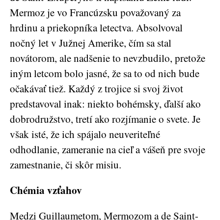
Mermoz je vo Francúzsku považovaný za
hrdinu a priekopníka letectva. Absolvoval
nočný let v Južnej Amerike, čím sa stal
novátorom, ale nadšenie to nevzbudilo, pretože
iným letcom bolo jasné, že sa to od nich bude
očakávať tiež. Každý z trojice si svoj život
predstavoval inak: niekto bohémsky, ďalší ako
dobrodružstvo, tretí ako rozjímanie o svete. Je
však isté, že ich spájalo neuveriteľné
odhodlanie, zameranie na cieľ a vášeň pre svoje
zamestnanie, či skôr misiu.
Chémia vzťahov
Medzi Guillaumetom, Mermozom a de Saint-