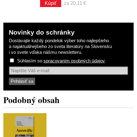
Kúpiť
za 20,11 €
Novinky do schránky
Dostávajte každý pondelok výber toho najlepšieho
a najaktuálnejšieho zo sveta literatúry na Slovensku
i vo svete vďaka nášmu newsletteru.
Súhlasím so
spracovaním osobných údajov
Podobný obsah