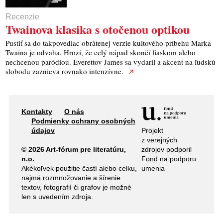
Recenzie
Twainova klasika s otočenou optikou
Pustiť sa do takpovediac obrátenej verzie kultového príbehu Marka
Twaina je odvaha. Hrozí, že celý nápad skončí fiaskom alebo
nechcenou paródiou. Everettov James sa vydaril a akcent na ľudskú
slobodu zaznieva rovnako intenzívne.
Kontakty
O nás
Podmienky ochrany osobných
Projekt
údajov
z verejných
zdrojov podporil
© 2026 Art-fórum pre literatúru,
Fond na podporu
n.o.
umenia
Akékoľvek použitie častí alebo celku,
najmä rozmnožovanie a šírenie
textov, fotografií či grafov je možné
len s uvedením zdroja.