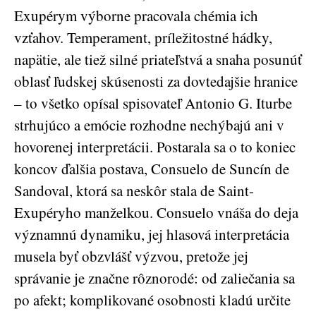
Exupérym výborne pracovala chémia ich
vzťahov. Temperament, príležitostné hádky,
napätie, ale tiež silné priateľstvá a snaha posunúť
oblasť ľudskej skúsenosti za dovtedajšie hranice
– to všetko opísal spisovateľ Antonio G. Iturbe
strhujúco a emócie rozhodne nechýbajú ani v
hovorenej interpretácii. Postarala sa o to koniec
koncov ďalšia postava, Consuelo de Suncín de
Sandoval, ktorá sa neskôr stala de Saint-
Exupéryho manželkou. Consuelo vnáša do deja
významnú dynamiku, jej hlasová interpretácia
musela byť obzvlášť výzvou, pretože jej
správanie je značne rôznorodé: od zaliečania sa
po afekt; komplikované osobnosti kladú určite