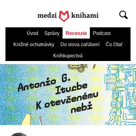
Úvod
Správy
Recenzie
Podcast
Knižné ochutnávky
Do slova zaľúbení
Čo čítať
Kníhkupectvá