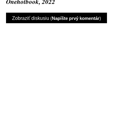
Onehotbook, 2022
Zobraziť diskusiu
(
Napíšte prvý komentár
)