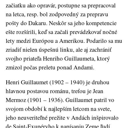
začiatku ako opravár, postupne sa prepracoval
na letca, resp. bol zodpovedný za prepravu
pošty do Dakaru. Neskôr sa jeho kompetencie
ešte rozšírili, keď sa začali prevádzkovať nočné
lety medzi Európou a Amerikou. Podarilo sa mu
zriadiť nielen úspešnú linku, ale aj zachrániť
svojho priateľa Henriho Guillaumeta, ktorý
zmizol počas preletu ponad Andami.
Henri Guillaumet (1902 – 1940) je druhou
hlavnou postavou románu, treťou je Jean
Mermoz (1901 – 1936). Guillaumet patril vo
svojom období k najlepším letcom na svete,
jeho neuveriteľné prežite v Andách inšpirovalo
de Saint-Exupéryho k napísaniu Zeme ľudí.