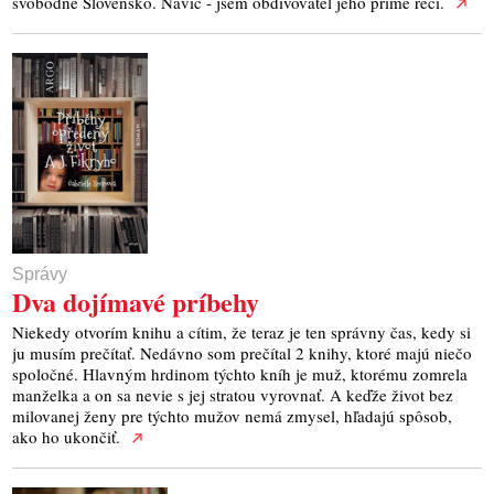
svobodné Slovensko. Navíc - jsem obdivovatel jeho přímé řeči.
Správy
Dva dojímavé príbehy
Niekedy otvorím knihu a cítim, že teraz je ten správny čas, kedy si
ju musím prečítať. Nedávno som prečítal 2 knihy, ktoré majú niečo
spoločné. Hlavným hrdinom týchto kníh je muž, ktorému zomrela
manželka a on sa nevie s jej stratou vyrovnať. A keďže život bez
milovanej ženy pre týchto mužov nemá zmysel, hľadajú spôsob,
ako ho ukončiť.