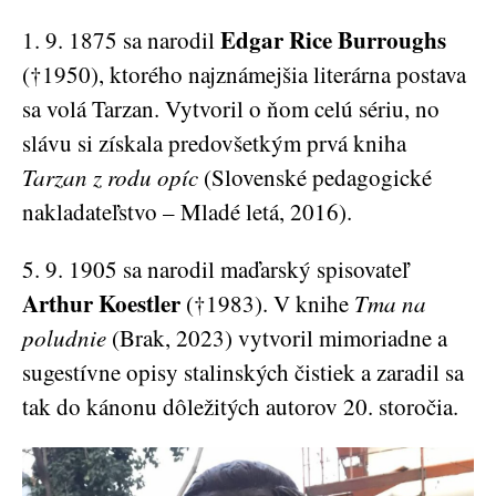
Edgar Rice Burroughs
1. 9. 1875 sa narodil
(†1950), ktorého najznámejšia literárna postava
sa volá Tarzan. Vytvoril o ňom celú sériu, no
slávu si získala predovšetkým prvá kniha
Tarzan z rodu opíc
(Slovenské pedagogické
nakladateľstvo – Mladé letá, 2016).
5. 9. 1905 sa narodil maďarský spisovateľ
Arthur Koestler
(†1983). V knihe
Tma na
poludnie
(Brak, 2023) vytvoril mimoriadne a
sugestívne opisy stalinských čistiek a zaradil sa
tak do kánonu dôležitých autorov 20. storočia.