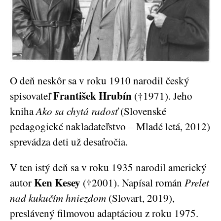
O deň neskôr sa v roku 1910 narodil český
František Hrubín
spisovateľ
(†1971). Jeho
kniha
Ako sa chytá radosť
(Slovenské
pedagogické nakladateľstvo – Mladé letá, 2012)
sprevádza deti už desaťročia.
V ten istý deň sa v roku 1935 narodil americký
Ken Kesey
autor
(†2001). Napísal román
Prelet
nad kukučím hniezdom
(Slovart, 2019),
preslávený filmovou adaptáciou z roku 1975.