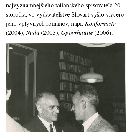
najvýznamnejšieho talianskeho spisovateľa 20.
storočia, vo vydavateľstve Slovart vyšlo viacero
jeho vplyvných románov, napr.
Konformista
(2004),
Nuda
(2003),
Opovrhnutie
(2006).