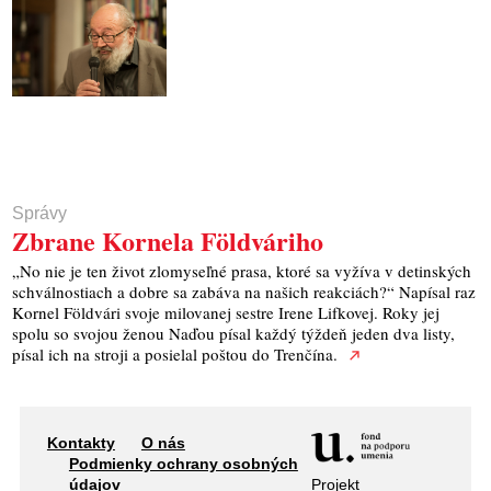
Správy
Zbrane Kornela Földváriho
„No nie je ten život zlomyseľné prasa, ktoré sa vyžíva v detinských
schválnostiach a dobre sa zabáva na našich reakciách?“ Napísal raz
Kornel Földvári svoje milovanej sestre Irene Lifkovej. Roky jej
spolu so svojou ženou Naďou písal každý týždeň jeden dva listy,
písal ich na stroji a posielal poštou do Trenčína.
Kontakty
O nás
Podmienky ochrany osobných
Projekt
údajov