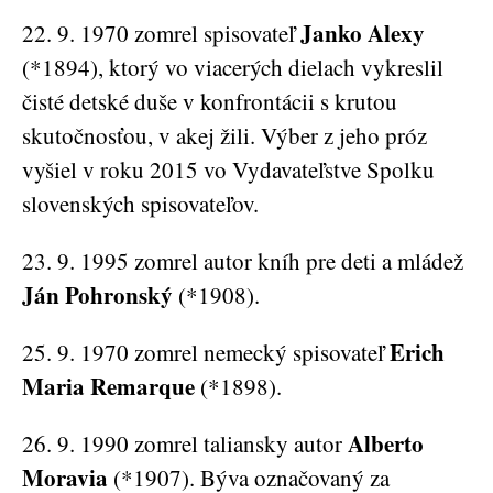
Janko Alexy
22. 9. 1970 zomrel spisovateľ
(*1894), ktorý vo viacerých dielach vykreslil
čisté detské duše v konfrontácii s krutou
skutočnosťou, v akej žili. Výber z jeho próz
vyšiel v roku 2015 vo Vydavateľstve Spolku
slovenských spisovateľov.
23. 9. 1995 zomrel autor kníh pre deti a mládež
Ján Pohronský
(*1908).
Erich
25. 9. 1970 zomrel nemecký spisovateľ
Maria Remarque
(*1898).
Alberto
26. 9. 1990 zomrel taliansky autor
Moravia
(*1907). Býva označovaný za