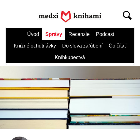
Úvod
Správy
Recenzie
Podcast
Knižné ochutnávky
Do slova zaľúbení
Čo čítať
Kníhkupectvá