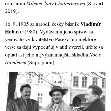
románom
Milenec lady Chatterleyovej
(Slovart,
2019).
Vladimír
16. 9. 1905 sa narodil český básnik
Holan
(†1980). Vydávaniu jeho spisov sa
venovalo vydavateľstvo Paseka, no niektoré
verše sa dajú vypočuť aj v audioverzii, určite sa
oplatí asi jeho najvýznamnejšia skladba
Noc s
Hamletem
(Supraphon).