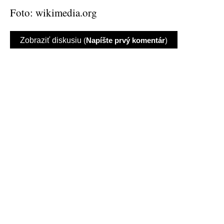
Foto: wikimedia.org
Zobraziť diskusiu
(
Napíšte prvý komentár
)