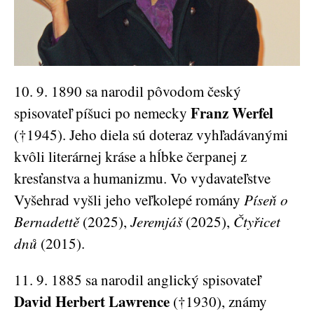
10. 9. 1890 sa narodil pôvodom český
Franz Werfel
spisovateľ píšuci po nemecky
(†1945). Jeho diela sú doteraz vyhľadávanými
kvôli literárnej kráse a hĺbke čerpanej z
kresťanstva a humanizmu. Vo vydavateľstve
Vyšehrad vyšli jeho veľkolepé romány
Píseň o
Bernadettě
(2025),
Jeremjáš
(2025),
Čtyřicet
dnů
(2015).
11. 9. 1885 sa narodil anglický spisovateľ
David Herbert Lawrence
(†1930), známy