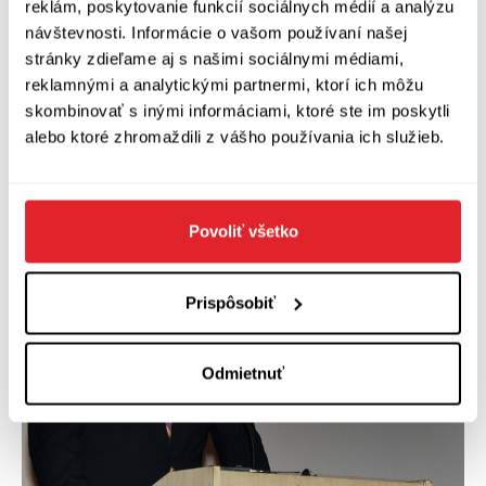
vyšiel vo vydavateľstve Kalligram (2010).
reklám, poskytovanie funkcií sociálnych médií a analýzu
návštevnosti. Informácie o vašom používaní našej
stránky zdieľame aj s našimi sociálnymi médiami,
Winston
17. 9. 2020 zomrel americký autor
reklamnými a analytickými partnermi, ktorí ich môžu
Groom
(*1943), tvorca fenomenálnej postavy
skombinovať s inými informáciami, ktoré ste im poskytli
Forresta Gumpa (Ikar, 2010).
alebo ktoré zhromaždili z vášho používania ich služieb.
Povoliť všetko
Prispôsobiť
Odmietnuť