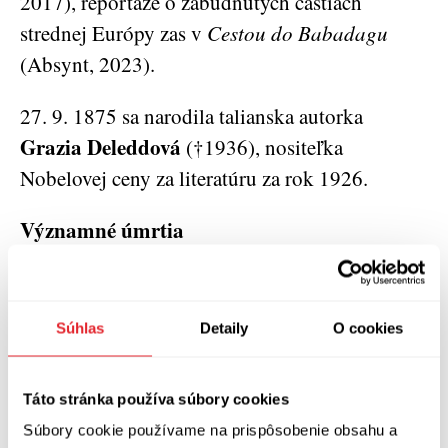
2017), reportáže o zabudnutých častiach
strednej Európy zas v
Cestou do Babadagu
(Absynt, 2023).
27. 9. 1875 sa narodila talianska autorka
Grazia Deleddová
(†1936), nositeľka
Nobelovej ceny za literatúru za rok 1926.
Významné úmrtia
1. 9. 1970 zomrel francúzsky spisovateľ
François Mauriac
(*1885), nositeľ Nobelovej
Súhlas
Detaily
O cookies
ceny za literatúru za rok 1952.
Ivan Horváth
5. 9. 1960 zomrel
(*1904),
Táto stránka používa súbory cookies
spisovateľ, právnik a politik. Výber z jeho próz
Súbory cookie používame na prispôsobenie obsahu a