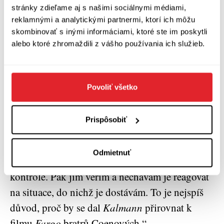
stránky zdieľame aj s našimi sociálnymi médiami,
osamělost, již tu člověk může zažít. Určitě tomu
reklamnými a analytickými partnermi, ktorí ich môžu
hodně napomáhá i špatné počasí a temné zimní
skombinovať s inými informáciami, ktoré ste im poskytli
noci. Knihy jsou na Islandu oslavovány,
alebo ktoré zhromaždili z vášho používania ich služieb.
literatura je tu největším pokladem. Je působivá
a návyková.“
Povoliť všetko
Autor svůj způsob psaní považuje za intuitivní:
„Když začínám psát knihu, mám celý příběh
Prispôsobiť
načrtnutý, ale je v něm prostor pro nečekané
zvraty. V lepším případě si postavy začnou žít
Odmietnuť
vlastním životem, možná se dokonce vymknou
kontrole. Pak jim věřím a nechávám je reagovat
na situace, do nichž je dostávám. To je nejspíš
důvod, proč by se dal
Kalmann
přirovnat k
filmu
Fargo
bratrů Coenových.“