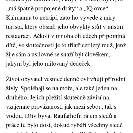
„má špatně propojené dráty“ a „IQ ovce“.
Kalmanna to netrápí, zato ho vyvede z míry
turista, který obsadí jeho obvyklý stůl v místní
restauraci. Ačkoli v mnoha ohledech připomíná
dítě, ve skutečnosti je to třiatřicetiletý muž, jenž
žije sám a usilovně se snaží být člověkem,
jakým byl jeho milovaný dědeček.
Život obyvatel vesnice denně ovlivňují přírodní
živly. Spoléhají se na moře, ale také jeden na
druhého. Jejich přežití skutečně závisí na
vzájemné provázanosti jak mezi sebou, tak s
vodou. Dřív býval Raufarhöfn rájem sleďů a
práce tu bylo dost, dokud rybáři všechny sledě