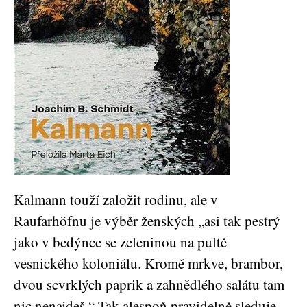
Kalmann touží založit rodinu, ale v
Raufarhöfnu je výběr ženských „asi tak pestrý
jako v bedýnce se zeleninou na pultě
vesnického koloniálu. Kromě mrkve, brambor,
dvou scvrklých paprik a zahnědlého salátu tam
nic nenajdeš.“ Tak alespoň pravidelně sleduje