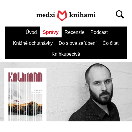
Úvod
Správy
Recenzie
Podcast
Knižné ochutnávky
Do slova zaľúbení
Čo čítať
Kníhkupectvá