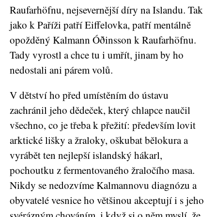
Raufarhöfnu, nejsevernější díry na Islandu. Tak
jako k Paříži patří Eiffelovka, patří mentálně
opožděný Kalmann Óðinsson k Raufarhöfnu.
Tady vyrostl a chce tu i umřít, jinam by ho
nedostali ani párem volů.
V dětství ho před umístěním do ústavu
zachránil jeho dědeček, který chlapce naučil
všechno, co je třeba k přežití: především lovit
arktické lišky a žraloky, oškubat bělokura a
vyrábět ten nejlepší islandský hákarl,
pochoutku z fermentovaného žraločího masa.
Nikdy se nedozvíme Kalmannovu diagnózu a
obyvatelé vesnice ho většinou akceptují i s jeho
svérázným chováním, i když si o něm myslí, že