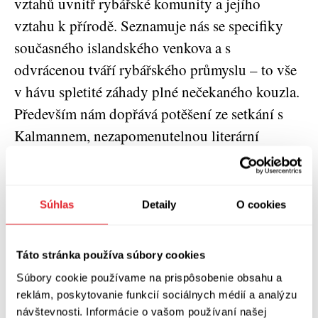
vztahů uvnitř rybářské komunity a jejího
vztahu k přírodě. Seznamuje nás se specifiky
současného islandského venkova a s
odvrácenou tváří rybářského průmyslu – to vše
v hávu spletité záhady plné nečekaného kouzla.
Především nám dopřává potěšení ze setkání s
Kalmannem, nezapomenutelnou literární
postavou, která si bez ohledu na svoji jinakost
získá sympatie každého čtenáře. Švýcarského
rodáka Joachima B. Schmidta, žijícího na
Súhlas
Detaily
O cookies
Islandu posledních šestnáct let, přiměl k
napsání románu samotný ostrov: „Je velmi
Táto stránka používa súbory cookies
inspirativní a nedokážu s jistotou říct, proč
Súbory cookie používame na prispôsobenie obsahu a
tomu tak je. Možná je to rozlehlou krajinou
reklám, poskytovanie funkcií sociálnych médií a analýzu
nebo energií, která z něj vychází. Možná je to
návštevnosti. Informácie o vašom používaní našej