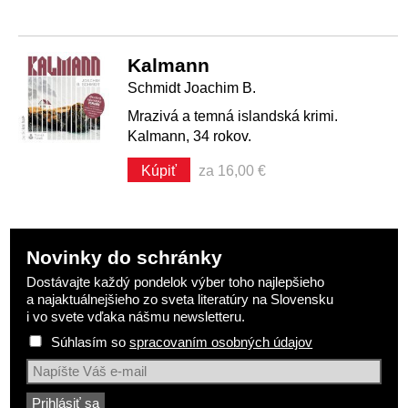
Kalmann
Schmidt Joachim B.
Mrazivá a temná islandská krimi.
Kalmann, 34 rokov.
Kúpiť
za 16,00 €
Novinky do schránky
Dostávajte každý pondelok výber toho najlepšieho
a najaktuálnejšieho zo sveta literatúry na Slovensku
i vo svete vďaka nášmu newsletteru.
Súhlasím so
spracovaním osobných údajov