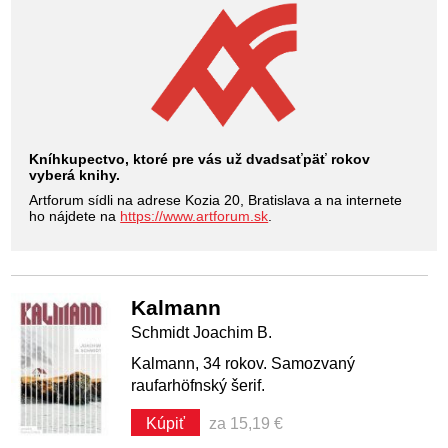
Kníhkupectvo, ktoré pre vás už dvadsaťpäť rokov
vyberá knihy.
Artforum sídli na adrese Kozia 20, Bratislava a na internete
ho nájdete na
https://www.artforum.sk
.
Kalmann
Schmidt Joachim B.
Kalmann, 34 rokov. Samozvaný
raufarhöfnský šerif.
Kúpiť
za 15,19 €