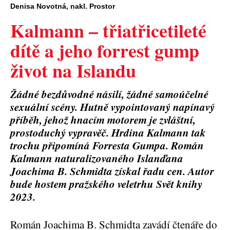
Denisa Novotná, nakl. Prostor
Kalmann – třiatřicetileté
dítě a jeho forrest gump
život na Islandu
Žádné bezdůvodné násilí, žádné samoúčelné
sexuální scény. Hutně vypointovaný napínavý
příběh, jehož hnacím motorem je zvláštní,
prostoduchý vypravěč. Hrdina Kalmann tak
trochu připomíná Forresta Gumpa. Román
Kalmann naturalizovaného Islanďana
Joachima B. Schmidta získal řadu cen. Autor
bude hostem pražského veletrhu Svět knihy
2023.
Román Joachima B. Schmidta zavádí čtenáře do