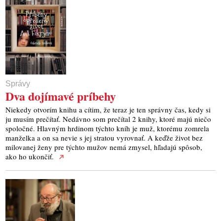
Správy
Dva dojímavé príbehy
Niekedy otvorím knihu a cítim, že teraz je ten správny čas, kedy si
ju musím prečítať. Nedávno som prečítal 2 knihy, ktoré majú niečo
spoločné. Hlavným hrdinom týchto kníh je muž, ktorému zomrela
manželka a on sa nevie s jej stratou vyrovnať. A keďže život bez
milovanej ženy pre týchto mužov nemá zmysel, hľadajú spôsob,
ako ho ukončiť.