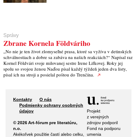
Správy
Zbrane Kornela Földváriho
„No nie je ten život zlomyseľné prasa, ktoré sa vyžíva v detinských
schválnostiach a dobre sa zabáva na našich reakciách?“ Napísal raz
Kornel Földvári svoje milovanej sestre Irene Lifkovej. Roky jej
spolu so svojou ženou Naďou písal každý týždeň jeden dva listy,
písal ich na stroji a posielal poštou do Trenčína.
Kontakty
O nás
Podmienky ochrany osobných
Projekt
údajov
z verejných
zdrojov podporil
© 2026 Art-fórum pre literatúru,
Fond na podporu
n.o.
umenia
Akékoľvek použitie častí alebo celku,