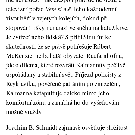
televizní pořad
Vem si mě
. Jeho každodenní
život běží v zajetých kolejích, dokud při
stopování lišky nenarazí ve sněhu na kaluž krve.
Je zvířecí nebo lidská? S přihlédnutím ke
skutečnosti, že se právě pohřešuje Róbert
McKenzie, nejbohatší obyvatel Raufarnhöfnu,
jde o dilema, které rozvrátí Kalmannův pečlivě
uspořádaný a stabilní svět. Příjezd policisty z
Reykjavíku, pověřené pátráním po zmizelém,
Kalmanna katapultuje daleko mimo jeho
komfortní zónu a zamíchá ho do vyšetřování
možné vraždy.
Joachim B. Schmidt zajímavě osvětluje složitost