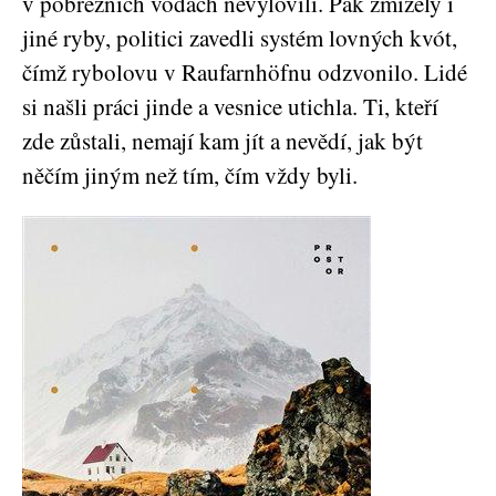
v pobřežních vodách nevylovili. Pak zmizely i
jiné ryby, politici zavedli systém lovných kvót,
čímž rybolovu v Raufarnhöfnu odzvonilo. Lidé
si našli práci jinde a vesnice utichla. Ti, kteří
zde zůstali, nemají kam jít a nevědí, jak být
něčím jiným než tím, čím vždy byli.