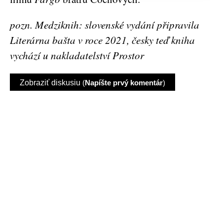
pozn. Medziknih: slovenské vydání připravila
Literárna bašta v roce 2021, česky teď kniha
vychází u nakladatelství Prostor
Zobraziť diskusiu
(
Napíšte prvý komentár
)