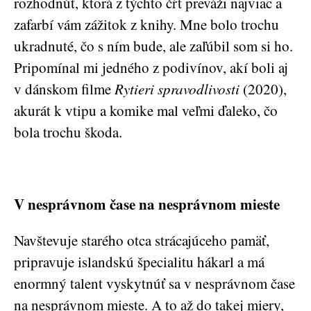
rozhodnúť, ktorá z týchto čŕt preváži najviac a
zafarbí vám zážitok z knihy. Mne bolo trochu
ukradnuté, čo s ním bude, ale zaľúbil som si ho.
Pripomínal mi jedného z podivínov, akí boli aj
v dánskom filme
R
ytieri spravodlivosti
(2020),
akurát k vtipu a komike mal veľmi ďaleko, čo
bola trochu škoda.
V nesprávnom čase na nesprávnom mieste
Navštevuje starého otca strácajúceho pamäť,
pripravuje islandskú špecialitu hákarl a má
enormný talent vyskytnúť sa v nesprávnom čase
na nesprávnom mieste. A to až do takej miery,