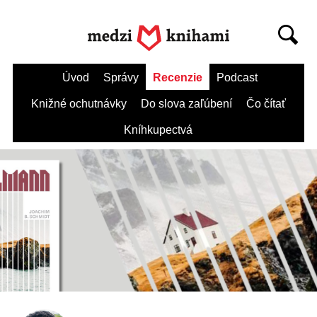
Úvod
Správy
Recenzie
Podcast
Knižné ochutnávky
Do slova zaľúbení
Čo čítať
Kníhkupectvá