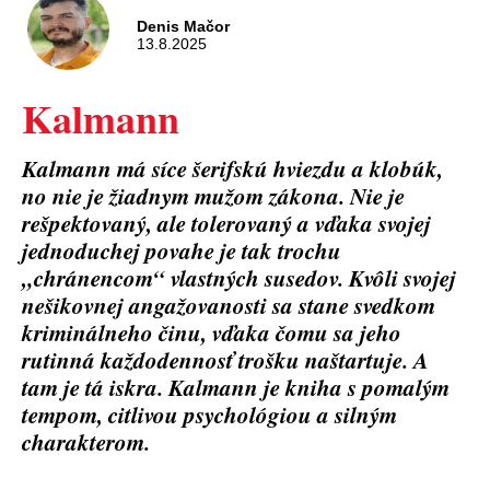
Denis Mačor
13.8.2025
Kalmann
Kalmann má síce šerifskú hviezdu a klobúk,
no nie je žiadnym mužom zákona. Nie je
rešpektovaný, ale tolerovaný a vďaka svojej
jednoduchej povahe je tak trochu
„chránencom“ vlastných susedov. Kvôli svojej
nešikovnej angažovanosti sa stane svedkom
kriminálneho činu, vďaka čomu sa jeho
rutinná každodennosť trošku naštartuje. A
tam je tá iskra. Kalmann je kniha s pomalým
tempom, citlivou psychológiou a silným
charakterom.