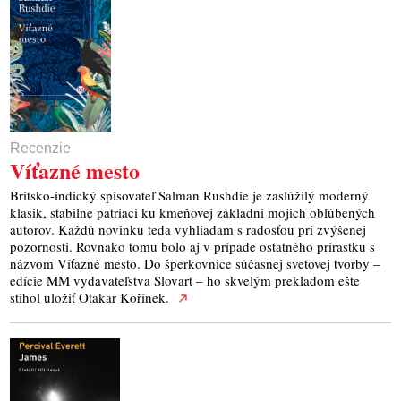
Recenzie
Víťazné mesto
Britsko-indický spisovateľ Salman Rushdie je zaslúžilý moderný
klasik, stabilne patriaci ku kmeňovej základni mojich obľúbených
autorov. Každú novinku teda vyhliadam s radosťou pri zvýšenej
pozornosti. Rovnako tomu bolo aj v prípade ostatného prírastku s
názvom Víťazné mesto. Do šperkovnice súčasnej svetovej tvorby –
edície MM vydavateľstva Slovart – ho skvelým prekladom ešte
stihol uložiť Otakar Kořínek.