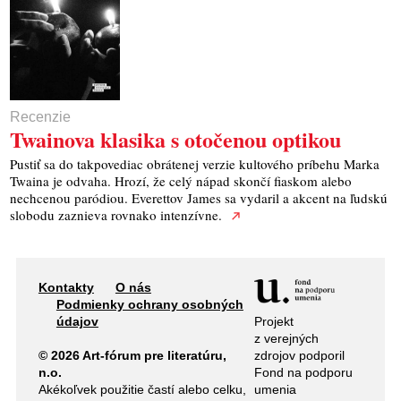
Recenzie
Twainova klasika s otočenou optikou
Pustiť sa do takpovediac obrátenej verzie kultového príbehu Marka
Twaina je odvaha. Hrozí, že celý nápad skončí fiaskom alebo
nechcenou paródiou. Everettov James sa vydaril a akcent na ľudskú
slobodu zaznieva rovnako intenzívne.
Kontakty
O nás
Podmienky ochrany osobných
Projekt
údajov
z verejných
zdrojov podporil
© 2026 Art-fórum pre literatúru,
Fond na podporu
n.o.
umenia
Akékoľvek použitie častí alebo celku,