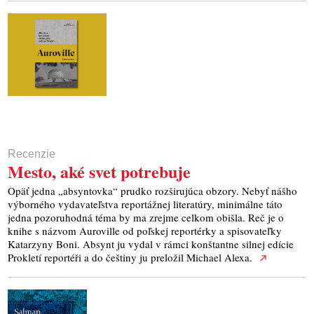
Recenzie
Mesto, aké svet potrebuje
Opäť jedna „absyntovka“ prudko rozširujúca obzory. Nebyť nášho
výborného vydavateľstva reportážnej literatúry, minimálne táto
jedna pozoruhodná téma by ma zrejme celkom obišla. Reč je o
knihe s názvom Auroville od poľskej reportérky a spisovateľky
Katarzyny Boni. Absynt ju vydal v rámci konštantne silnej edície
Prokletí reportéři a do češtiny ju preložil Michael Alexa.