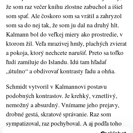
že som raz večer knihu zlostne zabuchol a išiel
som spať. Ale čoskoro som sa vrátil a zahryzol
som sa do nej tak, že som ju dal na druhý hlt.
Kalmann bol do veľkej miery ako prostredie, v
ktorom žil. Veľa mrazivej hmly, plachých zvierat
a pokoja, ktorý nechcete narušiť. Preto sa toľko
ľudí zamiluje do Islandu. Idú tam hľadať
„útulno“ a obdivovať kontrasty ľadu a ohňa.
Schmidt vytvoril v Kalmannovi postavu
podobných kontrastov. Je krehký, vznetlivý,
nemožný a absurdný. Vnímame jeho prejavy,
drobné gestá, skratové správanie. Raz som
sympatizoval, raz pochyboval. A aj podľa toho
sa dá spoznať dobrá kniha. Že je k vám ako k