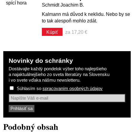
Schmidt Joachim B.
Kalmann má důvod k neklidu. Nebo by se
to tak alespoň mohlo zdát.
Kúpiť
za 17,20 €
Novinky do schránky
Dostávajte každý pondelok výber toho najlepšieho
a najaktuálnejšieho zo sveta literatúry na Slovensku
i vo svete vďaka nášmu newsletteru.
Súhlasím so
spracovaním osobných údajov
Podobný obsah