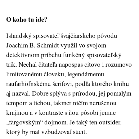
O koho tu ide?
Islandský spisovateľ švajčiarskeho pôvodu
Joachim B. Schmidt využil vo svojom
detektívnom príbehu funkčný spisovateľský
trik. Nechal čitateľa napospas citovo i rozumovo
limitovanému človeku, legendárnemu
raufarhöfnskému šerifovi, podľa ktorého knihu
aj nazval. Dobre splýva s prírodou, jej pomalým
tempom a tichou, takmer ničím nerušenou
krajinou a v kontraste s ňou pôsobí jemne
„fargovským“ dojmom. Je taký ten outsider,
ktorý by mal vzbudzovať súcit.