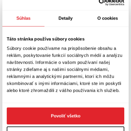
čitateľovi nekompromisná a nedá vám žiadny
názor zadarmo.
Súhlas
Detaily
O cookies
Táto stránka používa súbory cookies
Joachim B. Schmidt: Kalmann
Súbory cookie používame na prispôsobenie obsahu a
reklám, poskytovanie funkcií sociálnych médií a analýzu
Preklad: Paulína Čuhová
návštevnosti. Informácie o vašom používaní našej
stránky zdieľame aj s našimi sociálnymi médiami,
reklamnými a analytickými partnermi, ktorí ich môžu
Literárna bašta, 2021
skombinovať s inými informáciami, ktoré ste im poskytli
alebo ktoré zhromaždili z vášho používania ich služieb.
Zobraziť diskusiu
(
Napíšte prvý komentár
)
Povoliť všetko