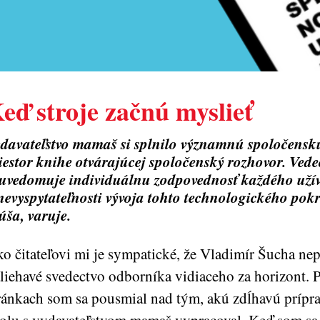
eď stroje začnú myslieť
davateľstvo mamaš si splnilo významnú spoločensk
iestor knihe otvárajúcej spoločenský rozhovor. Ved
 uvedomuje individuálnu zodpovednosť každého užív
nevyspytateľnosti vývoja tohto technologického pokr
úša, varuje.
o čitateľovi mi je sympatické, že Vladimír Šucha nepí
liehavé svedectvo odborníka vidiaceho za horizont. 
ránkach som sa pousmial nad tým, akú zdĺhavú príprav