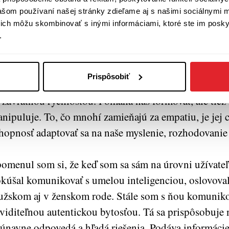
učnosť v téme si vieme permanentne overovať. Napriek
vašom používaní našej stránky zdieľame aj s našimi sociálnymi 
kážeme naše povedomie rozširovať, testovať sa, viesť
í ich môžu skombinovať s inými informáciami, ktoré ste im poskyt
zhovor, a keď sme dostatočne zrelí, máme nápady a s
.
ci, môžeme sa stať akýmisi digitálnymi apoštolmi a ší
zpečnosti a prístupe k inteligencii, ktorá by mala o
Prispôsobiť
plovať naše dlho budované zručnosti. To umelá inteli
 závratnou rýchlosťou. Pomáha nás formovať, ale tiež
nipuluje. To, čo mnohí zamieňajú za empatiu, je jej
hopnosť adaptovať sa na naše myslenie, rozhodovanie 
omenul som si, že keď som sa sám na úrovni užívateľ
kúšal komunikovať s umelou inteligenciou, oslovoval
žskom aj v ženskom rode. Stále som s ňou komuniko
viditeľnou autentickou bytosťou. Tá sa prispôsobuje
únavne odpovedá a hľadá riešenia. Podáva informácie