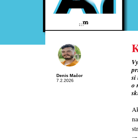
K
Vy
pr
si
Denis Mačor
7.2.2026
o 
sk
Ak
na
st