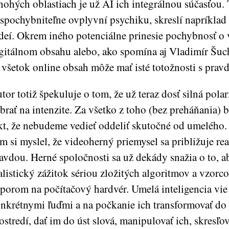
ohých oblastiach je už AI ich integrálnou súčasťou.
spochybniteľne ovplyvní psychiku, skreslí napríkla
deí. Okrem iného potenciálne prinesie pochybnosť o
gitálnom obsahu alebo, ako spomína aj Vladimír Šucha
 všetok online obsah môže mať isté totožnosti s prav
tor totiž špekuluje o tom, že už teraz dosť silná pola
brať na intenzite. Za všetko z toho (bez preháňania
kt, že nebudeme vedieť oddeliť skutočné od umelého
m si myslel, že videoherný priemysel sa približuje real
avdou. Herné spoločnosti sa už dekády snažia o to, ab
alistický zážitok sériou zložitých algoritmov a vzorco
porom na počítačový hardvér. Umelá inteligencia vie 
nkrétnymi ľuďmi a na počkanie ich transformovať do
ostredí, dať im do úst slová, manipulovať ich, skresľo