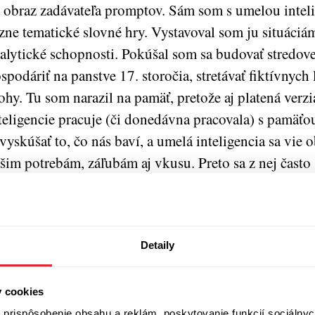
 obraz zadávateľa promptov. Sám som s umelou inteli
zne tematické slovné hry. Vystavoval som ju situáciám
alytické schopnosti. Pokúšal som sa budovať stredov
spodáriť na panstve 17. storočia, stretávať fiktívnych ľ
ohy. Tu som narazil na pamäť, pretože aj platená verz
teligencie pracuje (či donedávna pracovala) s pamäťo
 vyskúšať to, čo nás baví, a umelá inteligencia sa vie 
šim potrebám, záľubám aj vkusu. Preto sa z nej často 
nahraditeľný spoločník. Vladimír Šucha na príkladoc
vota uvádza, kde už pokročila veľmi, kde sa učí a kde
ziká.
Detaily
vorený dialóg
y cookies
 je na knihe cenné, pozýva bez fráz k otvorenému di
prispôsobenie obsahu a reklám, poskytovanie funkcií sociálnyc