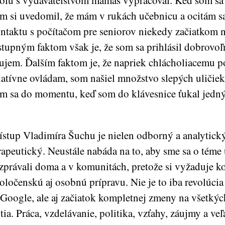
olu s vydavateľstvom mamaš vypracoval. Keď som sa z
m si uvedomil, že mám v rukách učebnicu a ocitám s
ntaktu s počítačom pre seniorov niekedy začiatkom n
tupným faktom však je, že som sa prihlásil dobrovo
ujem. Ďalším faktom je, že napriek chlácholiacemu po
latívne ovládam, som našiel množstvo slepých uličiek.
m sa do momentu, keď som do klávesnice ťukal jedn
ístup Vladimíra Šuchu je nielen odborný a analytický,
rapeutický. Neustále nabáda na to, aby sme sa o téme 
zprávali doma a v komunitách, pretože si vyžaduje 
oločenskú aj osobnú prípravu. Nie je to iba revolúci
 Google, ale aj začiatok kompletnej zmeny na všetký
tia. Práca, vzdelávanie, politika, vzťahy, záujmy a veľ