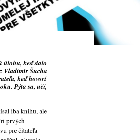
ú úlohu, keď dalo
ec Vladimír Šucha
ateľa, keď hovorí
oku. Pýta sa, učí,
sal iba knihu, ale
Pri prvých
u pre čitateľa