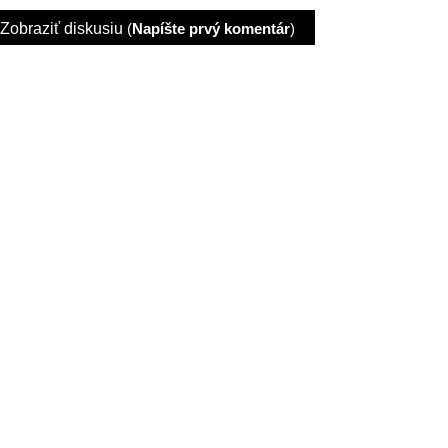
Zobraziť diskusiu
(
Napíšte prvý komentár
)