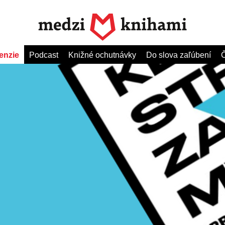
enzie
Podcast
Knižné ochutnávky
Do slova zaľúbení
Č