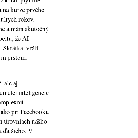
ačítal, plynule
a na kurze prvého
ultých rokov.
ľne a mám skutočný
citu, že AI
 Skrátka, vrátil
ým prstom.
 ale aj
umelej inteligencie
komplexnú
a ako pri Facebooku
ch úrovniach nášho
a ďalšieho. V