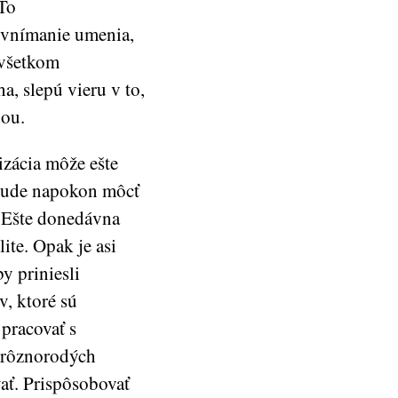
 To
d vnímanie umenia,
 všetkom
, slepú vieru v to,
dou.
rizácia môže ešte
) bude napokon môcť
. Ešte donedávna
ite. Opak je asi
y priniesli
v, ktoré sú
pracovať s
 rôznorodých
vať. Prispôsobovať