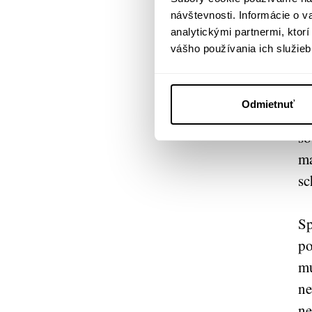
zr
návštevnosti. Informácie o 
do
analytickými partnermi, ktor
ro
vášho používania ich služieb
ve
be
Odmietnuť
su
so
ma
sc
Sp
po
mu
ne
ne