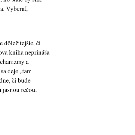
a. Vyberať,
 dôležitejšie, či
ova kniha neprináša
mechanizmy a
 sa deje „tam
dne, či bude
 jasnou rečou.