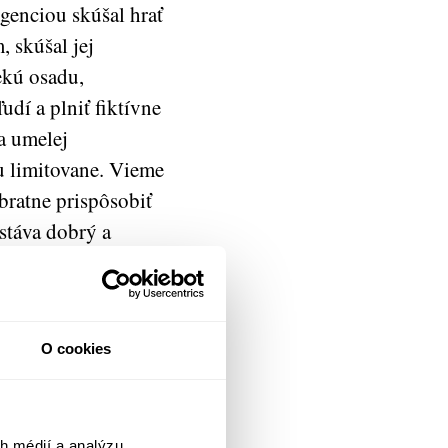
genciou skúšal hrať
, skúšal jej
ekú osadu,
udí a plniť fiktívne
ia umelej
u limitovane. Vieme
obratne prispôsobiť
stáva dobrý a
h z praxe a zo
 existujú veľké
O cookies
alógu. Našu
h médií a analýzu