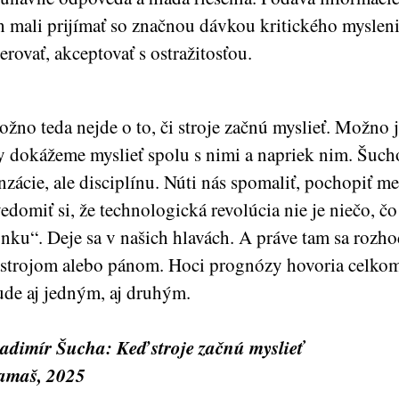
h mali prijímať so značnou dávkou kritického mysleni
erovať, akceptovať s ostražitosťou.
žno teda nejde o to, či stroje začnú myslieť. Možno je
 dokážeme myslieť spolu s nimi a napriek nim. Šuch
nzácie, ale disciplínu. Núti nás spomaliť, pochopiť 
edomiť si, že technologická revolúcia nie je niečo, čo
nku“. Deje sa v našich hlavách. A práve tam sa rozho
strojom alebo pánom. Hoci prognózy hovoria celkom
de aj jedným, aj druhým.
adimír Šucha: Keď stroje začnú myslieť
amaš, 2025