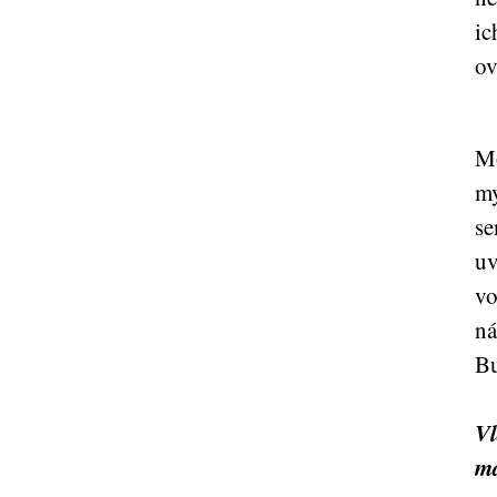
ic
ov
Mo
my
se
uv
vo
ná
Bu
Vl
m