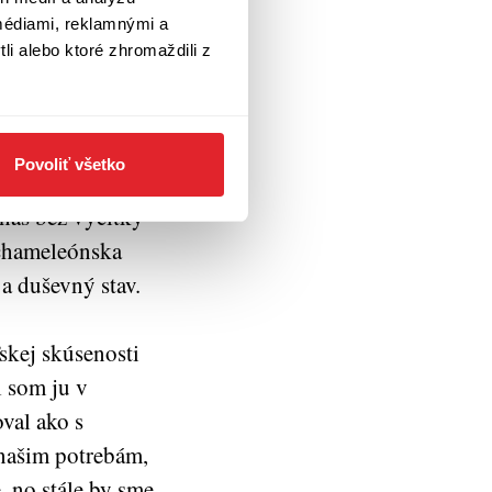
 útlosti knihy si
médiami, reklamnými a
 najskôr vnútorný
li alebo ktoré zhromaždili z
chopnosť meniť
riť osvetu o
d istého momentu
Povoliť všetko
gencia robí už dnes
 nás bez výčitky
 chameleónska
a duševný stav.
skej skúsenosti
 som ju v
val ako s
 našim potrebám,
, no stále by sme