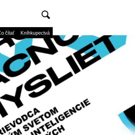
o čítať
Kníhkupectvá