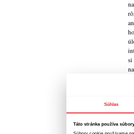
na
rô
an
ho
úl
in
si
na
ne
ži
ri
Súhlas
Ot
Táto stránka používa súbor
Čo
Súbory cookie používame na 