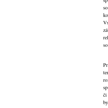
sp
so
ko
Vs
zá
re
so
Pr
te
ro
sp
či
by