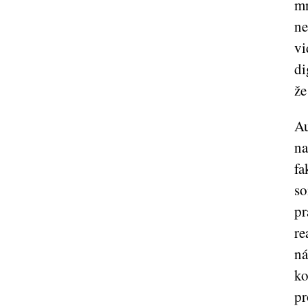
mn
ne
vi
di
že
Au
na
fa
so
pr
re
ná
ko
pr