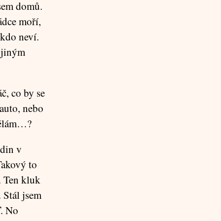
 jsem domů.
ádce moří,
ikdo neví.
 jiným
č, co by se
 auto, nebo
ydělám…?
odin v
Takový to
. Ten kluk
. Stál jsem
ď. No