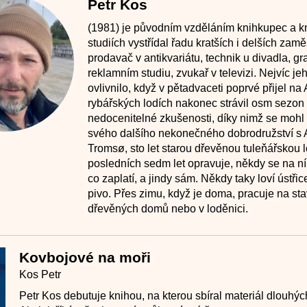
Petr Kos
(1981) je původním vzděláním knihkupec a k
studiích vystřídal řadu kratších i delších zamě
prodavač v antikvariátu, technik u divadla, graf
reklamním studiu, zvukař v televizi. Nejvíc jeh
ovlivnilo, když v pětadvaceti poprvé přijel na
rybářských lodích nakonec strávil osm sezon 
nedocenitelné zkušenosti, díky nimž se mohl p
svého dalšího nekonečného dobrodružství s
Tromsø, sto let starou dřevěnou tuleňářskou l
posledních sedm let opravuje, někdy se na ní 
co zaplatí, a jindy sám. Někdy taky loví ústři
pivo. Přes zimu, když je doma, pracuje na st
dřevěných domů nebo v loděnici.
Kovbojové na moři
Kos Petr
Petr Kos debutuje knihou, na kterou sbíral materiál dlouhých