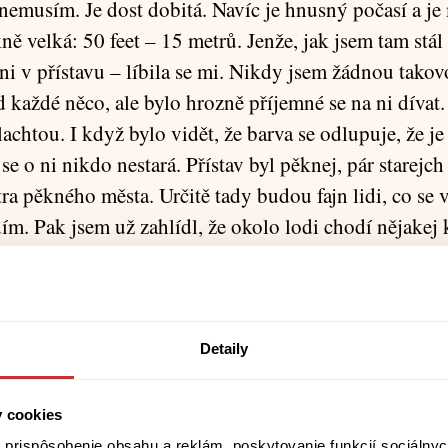
 nemusím. Je dost dobitá. Navíc je hnusný počasí a je
kně velká: 50 feet – 15 metrů. Jenže, jak jsem tam stál 
 ni v přístavu – líbila se mi. Nikdy jsem žádnou tako
d každé něco, ale bylo hrozně příjemné se na ni dívat.
achtou. I když bylo vidět, že barva se odlupuje, že je
 se o ni nikdo nestará. Přístav byl pěknej, pár starejch
ra pěkného města. Určitě tady budou fajn lidi, co se 
ím. Pak jsem už zahlídl, že okolo lodi chodí nějakej 
al kelímek, hodil ho do koše a šel k ní.
e mi představil. Prohodili jsme pár vět. On zůstal na b
a – byl zrovna odliv – na loď. Prolejzal jsem palubu, 
Detaily
pojil a otevřel vstupy do podpalubí. Sešli jsme dolů 
 Rozsvítil nějakou žárovku, já měl s sebou baterku. V
y cookies
bordel, protože v ní nebylo nic. Byla úplně prázdná, 
prispôsobenie obsahu a reklám, poskytovanie funkcií sociálnyc