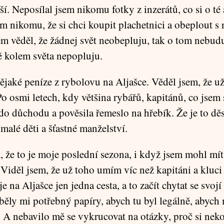
ší. Neposílal jsem nikomu fotky z inzerátů, co si o té 
m nikomu, že si chci koupit plachetnici a obeplout s n
em věděl, že žádnej svět neobepluju, tak o tom nebud
ě kolem světa nepopluju.
ějaké peníze z rybolovu na Aljašce. Věděl jsem, že už
Po osmi letech, kdy většina rybářů, kapitánů, co jsem
 do důchodu a pověsila řemeslo na hřebík. Že je to dě
alé děti a šťastné manželství.
, že to je moje poslední sezona, i když jsem mohl mít
. Viděl jsem, že už toho umím víc než kapitáni a kluci
e na Aljašce jen jedna cesta, a to začít chytat se svojí 
běly mi potřebný papíry, abych tu byl legálně, abych
. A nebavilo mě se vykrucovat na otázky, proč si ne