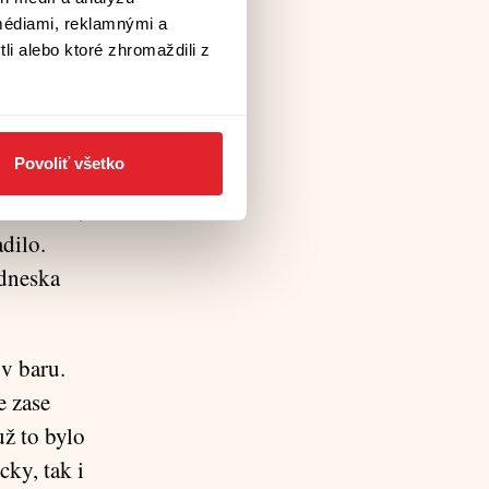
stěn a
médiami, reklamnými a
Aspoň bylo
li alebo ktoré zhromaždili z
 Já měl ten
Povoliť všetko
mozek mi
od Krise,
dilo.
 dneska
 v baru.
e zase
už to bylo
cky, tak i