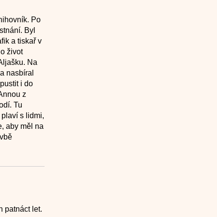
nihovník. Po
stnání. Byl
ik a tiskař v
o život
 Aljašku. Na
a nasbíral
ustit i do
 Annou z
odí. Tu
plaví s lidmi,
ce, aby měl na
avbě
 patnáct let.