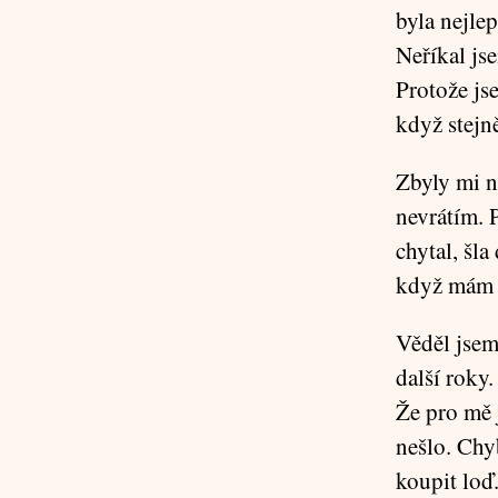
byla nejlep
Neříkal jse
Protože js
když stejn
Zbyly mi n
nevrátím. 
chytal, šla
když mám m
Věděl jsem
další roky
Že pro mě j
nešlo. Chy
koupit loď