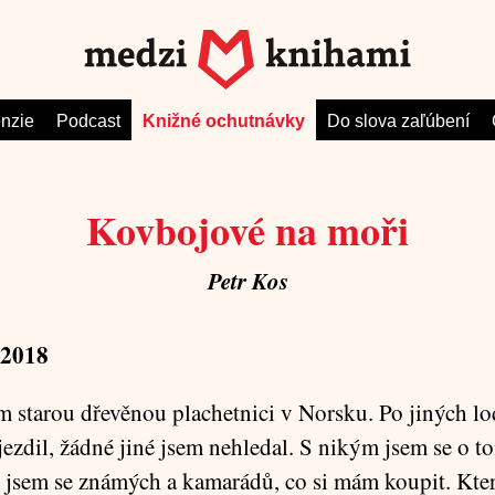
nzie
Podcast
Knižné ochutnávky
Do slova zaľúbení
Kovbojové na moři
Petr Kos
2018
m starou dřevěnou plachetnici v Norsku. Po jiných lo
jezdil, žádné jiné jsem nehledal. S nikým jsem se o t
 jsem se známých a kamarádů, co si mám koupit. Kter