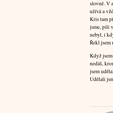
slovně. V 
užívá a vž
Kris tam př
jsme, pili 
nebyl, i k
Řekl jsem 
Když jsem 
nedáš, kro
jsem udělal
Udělali js