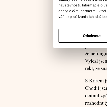
Nějaká žid
návštevnosti. Informácie o 
lodních že
analytickými partnermi, ktor
vášho používania ich služieb
všechno vi
Moc času js
Odmietnuť
pocit, jako
pracoval. 
že nefungu
Vylezl jse
řekl, že sn
S Krisem j
Chodil jse
ocitnul zpá
rozhodnutý,