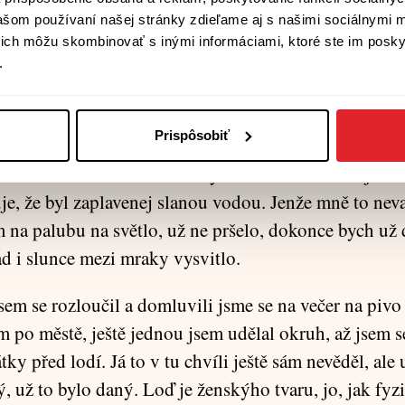
le, pár latí sbouchaných jako postel. Žádný obložení 
vašom používaní našej stránky zdieľame aj s našimi sociálnymi 
ber trupu. Očesaná až na kost. Jako v břiše velryby. 
í ich môžu skombinovať s inými informáciami, ktoré ste im poskyt
.
dět.
em tam nestrávil. Jenže asi to stačilo. Já už to viděl!
Prispôsobiť
 že se už známe. Já už věděl, co a jak, co kde bude, 
Já neviděl ten bordel s rozbitým motorem. Věděl jsem 
je, že byl zaplavenej slanou vodou. Jenže mně to neva
m na palubu na světlo, už ne pršelo, dokonce bych už
ad i slunce mezi mraky vysvitlo.
sem se rozloučil a domluvili jsme se na večer na pivo
m po městě, ještě jednou jsem udělal okruh, až jsem s
tky před lodí. Já to v tu chvíli ještě sám nevěděl, ale 
 už to bylo daný. Loď je ženskýho tvaru, jo, jak fyzi