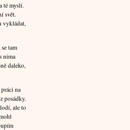
a té myslí.
í svět.
u vykládat,
 se tam
 s nima
sně daleko,
 práci na
 z posádky.
lodí, ale to
 mohl
koupím