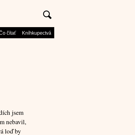
Čo čítať
Kníhkupectvá
dích jsem
om nebavil,
á loď by