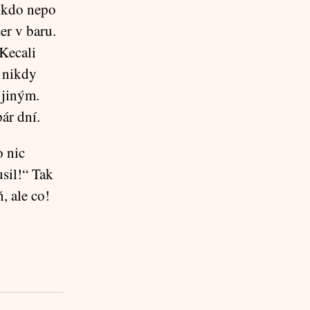
nikdo nepo
er v baru.
 Kecali
k nikdy
 jiným.
ár dní.
o nic
usil!“ Tak
, ale co!