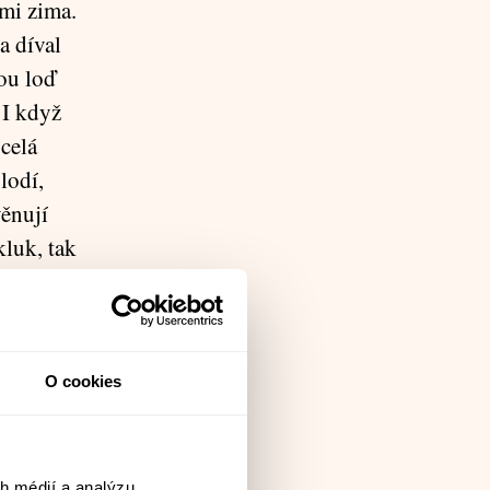
 mi zima.
a díval
vou loď
 I když
 celá
 lodí,
věnují
kluk, tak
řehu a já
on se pak
O cookies
po
 lodi
vybydlená.
h médií a analýzu