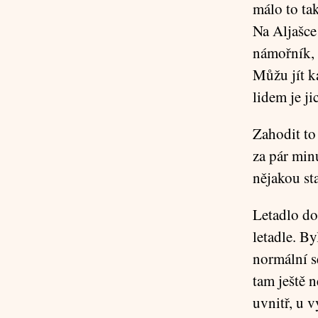
málo to ta
Na Aljašce
námořník, 
Můžu jít k
lidem je ji
Zahodit to 
za pár min
nějakou st
Letadlo do
letadle. By
normální s
tam ještě n
uvnitř, u v