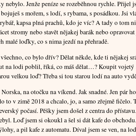
ky nebylo. Jenže peníze se rozeběhnou rychle. Přijel
 bojuješ s mořem, s lodí, s rybama, s posádkou. Jsi vl
rybář, kapsa plná prachů, kdo je víc? A tady o tom n
ácet stromy nebo stavět nějakej barák nebo opravovat
ch malé loďky, co s nima jezdí na přehradě.
všechno, co bylo dřív? Dělat někde, kde ti nějakej srá
ut na lodi poblil, říká, co máš dělat…? Koupit vojetý
arou velkou loď? Třeba si tou starou lodí na auto v
 Norska, na otočku na víkend. Jak snadné. Jen pár h
lo to v zimě 2018 a chcalo, jo, a samo zřejmě fičelo. 
everský počasí. Pěšky jsem došel z centra do přístavu
ebyl. Loď jsem si okoukl a šel si dát kafe do obchodu
ýlohy, a pil kafe z automatu. Díval jsem se ven, na lo