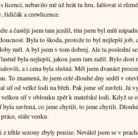
 s licencí, nebavilo mě už hrát tu hru, falšovat si různé
 řidičák a crewlicence.
éle a častěji jsem tam jezdil, tím jsem byl míň nápadn
oucnost. Byla to škoda, protože to byl nejlepší job, 
doby měl. A byl jsem v tom dobrej. Ale ta poslední se
lastně byla nejlepší, jakou jsem tam zažil. Bylo dost 
nalovili, a i cena byla slušná. Měl jsem dvanáct proce
an. To znamená, že jsem celé dlouhé dny seděl v ote
al síť od velké lodi na břeh. Pak jsme síť zavřeli. Já v
l velkou síť v oblouku zpět k mateřské lodi. Když se 
íť byla zavřená, co jsme chytili, to jsme chytili. Dlouh
 práce, stále venku.
 z téhle sezony zbyly peníze. Neválel jsem se v prach