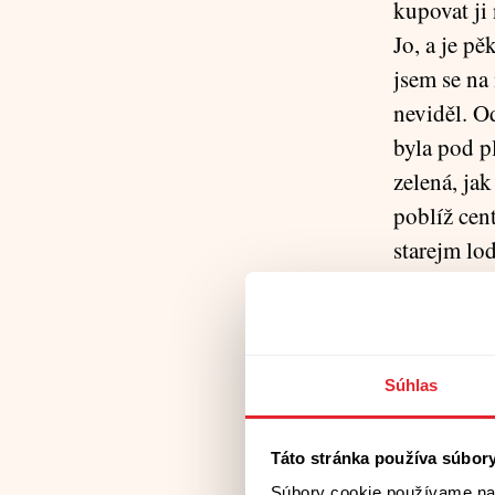
kupovat ji
Jo, a je pě
jsem se na
neviděl. O
byla pod pl
zelená, jak
poblíž cent
starejm lod
jsem zmačk
Kris, tak s
slezl z mol
Súhlas
ke mně při
schůdkách.
Táto stránka používa súbor
nebyl ani 
Súbory cookie používame na 