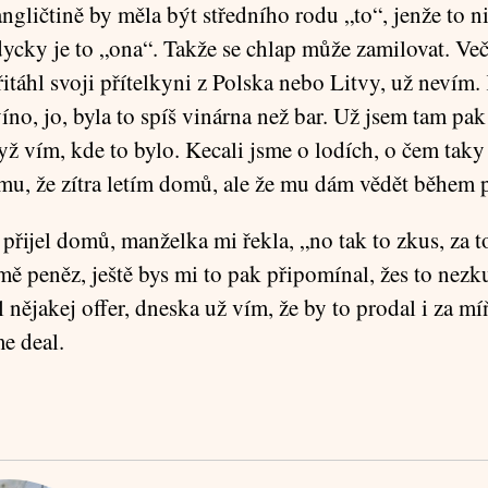
angličtině by měla být středního rodu „to“, jenže to 
dycky je to „ona“. Takže se chlap může zamilovat. Več
itáhl svoji přítelkyni z Polska nebo Litvy, už nevím.
víno, jo, byla to spíš vinárna než bar. Už jsem tam pa
dyž vím, kde to bylo. Kecali jsme o lodích, o čem taky
mu, že zítra letím domů, ale že mu dám vědět během p
přijel domů, manželka mi řekla, „no tak to zkus, za t
mě peněz, ještě bys mi to pak připomínal, žes to nezk
 nějakej offer, dneska už vím, že by to prodal i za míň
me deal.