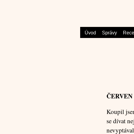
Úvod
Správy
Rece
ČERVEN 
Koupil jse
se dívat ne
nevyptával