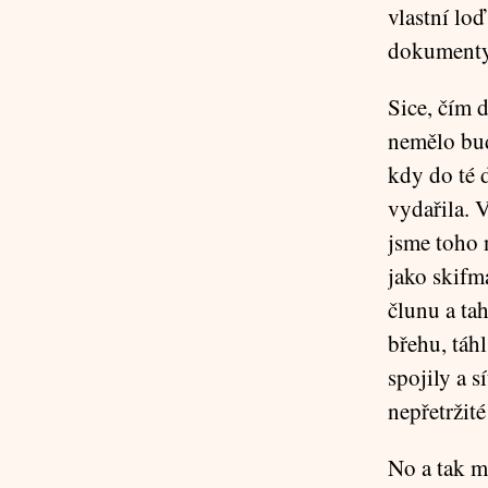
vlastní loď
dokumenty,
Sice, čím d
nemělo bud
kdy do té 
vydařila. V
jsme toho 
jako skifm
člunu a tah
břehu, táh
spojily a s
nepřetržité
No a tak mi