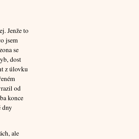
ej. Jenže to
co jsem
zona se
ryb, dost
nt z úlovku
vřeném
yrazil od
oba konce
é dny
ách, ale