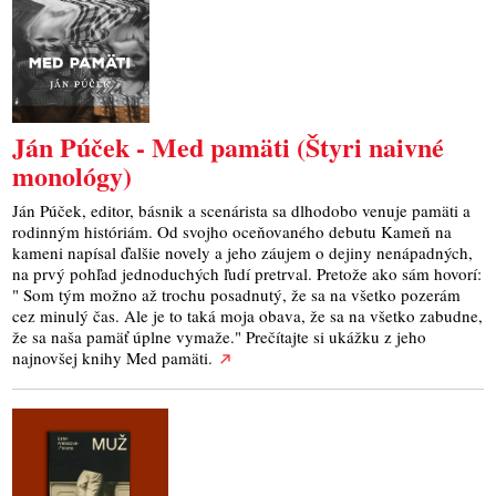
Ján Púček - Med pamäti (Štyri naivné
monológy)
Ján Púček, editor, básnik a scenárista sa dlhodobo venuje pamäti a
rodinným históriám. Od svojho oceňovaného debutu Kameň na
kameni napísal ďalšie novely a jeho záujem o dejiny nenápadných,
na prvý pohľad jednoduchých ľudí pretrval. Pretože ako sám hovorí:
" Som tým možno až trochu posadnutý, že sa na všetko pozerám
cez minulý čas. Ale je to taká moja obava, že sa na všetko zabudne,
že sa naša pamäť úplne vymaže." Prečítajte si ukážku z jeho
najnovšej knihy Med pamäti.