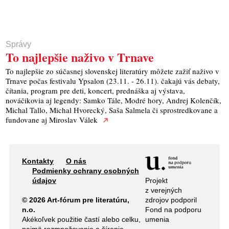
Správy
To najlepšie naživo v Trnave
To najlepšie zo súčasnej slovenskej literatúry môžete zažiť naživo v
Trnave počas festivalu Ypsalon (23.11. - 26.11). čakajú vás debaty,
čítania, program pre deti, koncert, prednáška aj výstava,
nováčikovia aj legendy: Samko Tále, Modré hory, Andrej Kolenčík,
Michal Tallo, Michal Hvorecký, Saša Salmela či sprostredkovane a
fundovane aj Miroslav Válek
Kontakty
O nás
Podmienky ochrany osobných
Projekt
údajov
z verejných
zdrojov podporil
© 2026 Art-fórum pre literatúru,
Fond na podporu
n.o.
umenia
Akékoľvek použitie častí alebo celku,