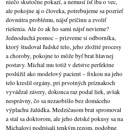
niečo skutočne pokazí, a nemusí ísť iba o vec,
ale pokojne aj o človeka, potrebujeme sa pozrieť
dovnútra problému, nájsť príčinu a zvoliť
riešenia. Ale čo ak ho sami nájsť nevieme?
Jednoduchá pomoc – prizveme si odborníka,
ktorý študoval ľudské telo, jeho zložité procesy
a choroby, pokojne to môže byť brat hlavnej
postavy. Michal mu totiž v detstve perfektne
poslúžil ako modelový pacient – fixkou na jeho
telo kreslil orgány, pri prvotných príznakoch
vyvádzal závery, dokonca raz podal liek, avšak
nesprávny, čo sa nezaobišlo bez domáceho
výplachu žalúdka. Medzičasom brat spromoval
a stal sa doktorom, ale jeho detské pokusy sa na
Michalovi podpísali tenkým rezom, podobne