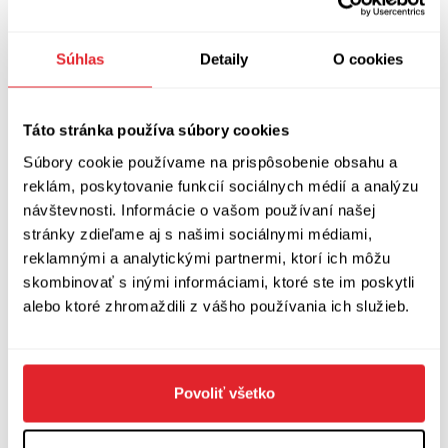
rozmýšľanie nad vecami, ktoré nemôžeme
zmeniť, zas navodzuje pocit úzkosti a dojem
Súhlas
Detaily
O cookies
začarovaného kruhu. Práve tu môžeme do istej
miery nachádzať paralely medzi naším a
Táto stránka používa súbory cookies
Michalovým (fiktívnym) životom. V každom
Súbory cookie používame na prispôsobenie obsahu a
prípade kniha deklaruje fakt, že príroda/Boh je
reklám, poskytovanie funkcií sociálnych médií a analýzu
najlepší lekár. Keď človek stráca signál sám so
návštevnosti. Informácie o vašom používaní našej
stránky zdieľame aj s našimi sociálnymi médiami,
sebou, napriek signálu v mobile, asi tuší, kde
reklamnými a analytickými partnermi, ktorí ich môžu
má zvoliť najbližšiu dovolenku – ďaleko od
skombinovať s inými informáciami, ktoré ste im poskytli
civilizácie a s výhľadom na oblohu.
alebo ktoré zhromaždili z vášho používania ich služieb.
Povoliť všetko
Trio Publishing, 2019