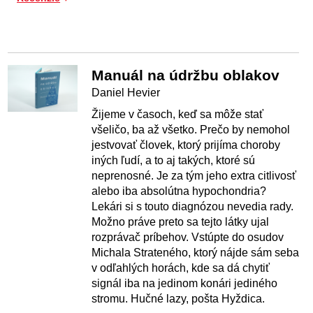
Manuál na údržbu oblakov
Daniel Hevier
Žijeme v časoch, keď sa môže stať
všeličo, ba až všetko. Prečo by nemohol
jestvovať človek, ktorý prijíma choroby
iných ľudí, a to aj takých, ktoré sú
neprenosné. Je za tým jeho extra citlivosť
alebo iba absolútna hypochondria?
Lekári si s touto diagnózou nevedia rady.
Možno práve preto sa tejto látky ujal
rozprávač príbehov. Vstúpte do osudov
Michala Strateného, ktorý nájde sám seba
v odľahlých horách, kde sa dá chytiť
signál iba na jedinom konári jediného
stromu. Hučné lazy, pošta Hyždica.