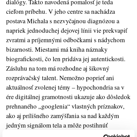
dialógy. Takto navodená pomalosť je teda
cieľom príbehu. V jeho centre sa nachádza
postava Michala s nezvyčajnou diagnózou a
napriek jednoduchej dejovej línii vie prekvapiť
zvratmi a príjemnými odbočkami s nádychom
bizarnosti. Miestami má kniha náznaky
biografickosti, čo len pridáva jej autentickosti.
Zásluhu na tom má rozhodne aj šikovný
rozprávačský talent. Nemožno poprieť ani
aktuálnosť zvolenej témy – hypochondria sa v
ére digitálnej gramotnosti ukazuje ako dôsledok
prehnaného ,,googlenia“ vlastných príznakov,
ako aj prílišného zamýšľania sa nad každým
jedným signálom tela a môže postihnúť
každého. To je aj Michalov prípad. Neustále