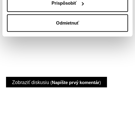
104 strán
Prispôsobiť
Daniel Hevier
Odmietnuť
Zobraziť diskusiu
(
Napíšte prvý komentár
)