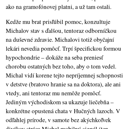
ako na gramofónovej platni, a už tam ostali.
Kedže mu brat prisľúbil pomoc, konzultuje
Michalov stav s ďalšou, tentoraz odborníčkou
na duševné zdravie. Michalovi totiž obyčajní
lekári nevedia pomôcť. Trpí špecifickou formou
hypochondrie – dokáže na seba preniesť
chorobu ostatných bez toho, aby o tom vedel.
Michal vidí korene tejto nepríjemnej schopnosti
v detstve (bratovo hranie sa na doktora), ale ani
vtedy, ani tentoraz mu nemôže pomôcť.
Jediným východiskom sa ukazuje liečebňa –
konkrétne opustená chata v Hučných lazoch. V
odľahlej prírode, v samote bez akýchkoľvek
divákov stráca Michal mobilný signál (ten