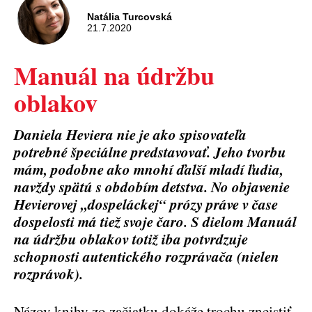
Natália Turcovská
21.7.2020
​Manuál na údržbu
oblakov
Daniela Heviera nie je ako spisovateľa
potrebné špeciálne predstavovať. Jeho tvorbu
mám, podobne ako mnohí ďalší mladí ľudia,
navždy spätú s obdobím detstva. No objavenie
Hevierovej ,,dospeláckej“ prózy práve v čase
dospelosti má tiež svoje čaro. S dielom Manuál
na údržbu oblakov totiž iba potvrdzuje
schopnosti autentického rozprávača (nielen
rozprávok).
Názov knihy zo začiatku dokáže trochu zneistiť,