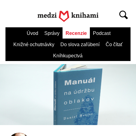
Úvod
Správy
Recenzie
Podcast
Knižné ochutnávky
Do slova zaľúbení
Čo čítať
Kníhkupectvá