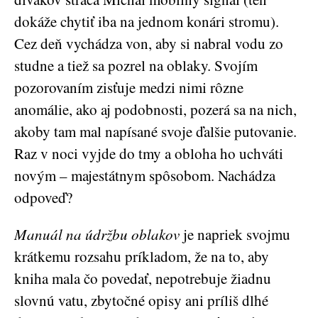
dokáže chytiť iba na jednom konári stromu).
Cez deň vychádza von, aby si nabral vodu zo
studne a tiež sa pozrel na oblaky. Svojím
pozorovaním zisťuje medzi nimi rôzne
anomálie, ako aj podobnosti, pozerá sa na nich,
akoby tam mal napísané svoje ďalšie putovanie.
Raz v noci vyjde do tmy a obloha ho uchváti
novým – majestátnym spôsobom. Nachádza
odpoveď?
Manuál na údržbu oblakov
je napriek svojmu
krátkemu rozsahu príkladom, že na to, aby
kniha mala čo povedať, nepotrebuje žiadnu
slovnú vatu, zbytočné opisy ani príliš dlhé