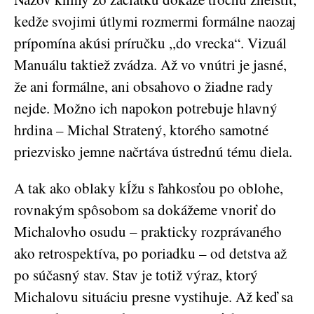
kedže svojimi útlymi rozmermi formálne naozaj
prípomína akúsi príručku ,,do vrecka“. Vizuál
Manuálu taktiež zvádza. Až vo vnútri je jasné,
že ani formálne, ani obsahovo o žiadne rady
nejde. Možno ich napokon potrebuje hlavný
hrdina – Michal Stratený, ktorého samotné
priezvisko jemne načrtáva ústrednú tému diela.
A tak ako oblaky kĺžu s ľahkosťou po oblohe,
rovnakým spôsobom sa dokážeme vnoriť do
Michalovho osudu – prakticky rozprávaného
ako retrospektíva, po poriadku – od detstva až
po súčasný stav. Stav je totiž výraz, ktorý
Michalovu situáciu presne vystihuje. Až keď sa