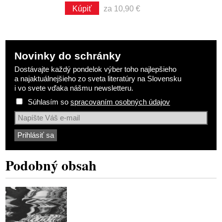
Kúpiť
za 10,90 €
Novinky do schránky
Dostávajte každý pondelok výber toho najlepšieho
a najaktuálnejšieho zo sveta literatúry na Slovensku
i vo svete vďaka nášmu newsletteru.
Súhlasím so
spracovaním osobných údajov
Podobný obsah