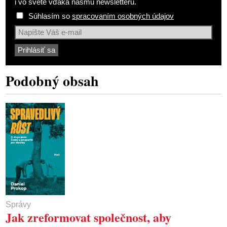
i vo svete vďaka nášmu newsletteru.
Súhlasím so
spracovaním osobných údajov
Podobný obsah
Správy
Jak zreformovat společnost, aby