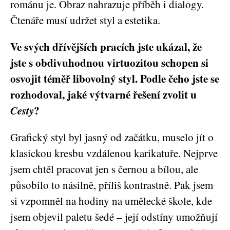
románu je. Obraz nahrazuje příběh i dialogy.
Čtenáře musí udržet styl a estetika.
Ve svých dřívějších pracích jste ukázal, že
jste s obdivuhodnou virtuozitou schopen si
osvojit téměř libovolný styl. Podle čeho jste se
rozhodoval, jaké výtvarné řešení zvolit u
Cesty
?
Grafický styl byl jasný od začátku, muselo jít o
klasickou kresbu vzdálenou karikatuře. Nejprve
jsem chtěl pracovat jen s černou a bílou, ale
působilo to násilně, příliš kontrastně. Pak jsem
si vzpomněl na hodiny na umělecké škole, kde
jsem objevil paletu šedé – její odstíny umožňují