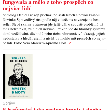
fungovala a mělo z toho prospěch co
nejvíce lidí
Soci­o­log Daniel Pro­kop při­chá­zí po šes­ti letech s novou kni­hou.
Novin­ka Spra­ved­li­vý růst pod­le něj v lec­čems nava­zu­je na best­
seller Sle­pé skvr­ny a záro­veň jde ješ­tě dál: o spous­tě pro­blé­mů už
totiž nelze říkat, že o nich neví­me. Pro­kop jde do hloub­ky sys­té­mu
daní, vzdě­lá­vá­ní, důcho­dů nebo tře­ba zdra­vot­nic­tví, uka­zu­je jejich
nedo­stat­ky a hle­dá řeše­ní, z nichž by moh­lo mít pro­spěch co nej­ví­
ce lidí. Foto: Věra Marčíková/promo Host
Správy
Křesťanství jako evoluce hmoty i ducha