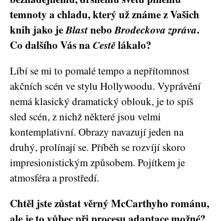
temnoty a chladu, který už známe z Vašich
knih jako je
Blast
nebo
Brodeckova zpráva
.
Co dalšího Vás na
Cestě
lákalo?
Líbí se mi to pomalé tempo a nepřítomnost
akčních scén ve stylu Hollywoodu. Vyprávění
nemá klasický dramatický oblouk, je to spíš
sled scén, z nichž některé jsou velmi
kontemplativní. Obrazy navazují jeden na
druhý, prolínají se. Příběh se rozvíjí skoro
impresionistickým způsobem. Pojítkem je
atmosféra a prostředí.
Chtěl jste zůstat věrný McCarthyho románu,
ale je to vůbec při procesu adaptace možné?