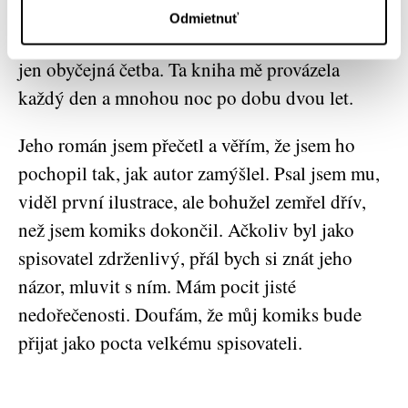
Toho, že jsem nemohl svůj komiks Cormacu
Odmietnuť
McCarthymu předat.
Cesta
, to pro mě nebyla
jen obyčejná četba. Ta kniha mě provázela
každý den a mnohou noc po dobu dvou let.
Jeho román jsem přečetl a věřím, že jsem ho
pochopil tak, jak autor zamýšlel. Psal jsem mu,
viděl první ilustrace, ale bohužel zemřel dřív,
než jsem komiks dokončil. Ačkoliv byl jako
spisovatel zdrženlivý, přál bych si znát jeho
názor, mluvit s ním. Mám pocit jisté
nedořečenosti. Doufám, že můj komiks bude
přijat jako pocta velkému spisovateli.