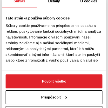
Súhlas
Detaily
O cookies
neživého světa propašovat zvířata, aniž bych
narušil příběh. Ptáci, které jsem zobrazil, jsou
Táto stránka používa súbory cookies
poctou geniálnímu malíři Sempému. Ten mě
Súbory cookie používame na prispôsobenie obsahu a
naučil, že kresba může jen naznačovat. Ale já na
reklám, poskytovanie funkcií sociálnych médií a analýzu
rozdíl od Sempého nejsem virtuóz. Pro mě je
návštevnosti. Informácie o vašom používaní našej
tvorba složitý proces, musím vše propracovat. S
stránky zdieľame aj s našimi sociálnymi médiami,
reklamnými a analytickými partnermi, ktorí ich môžu
tímto komiksem jsem strávil hodně času a závěr
skombinovať s inými informáciami, ktoré ste im poskytli
byl těžký a bolestný. Jednou jsem celý den
alebo ktoré zhromaždili z vášho používania ich služieb.
2
pracoval na jednom políčku o rozměru 5 cm
.
Někdy jsem v tom nelítostném světě, který jsem
Povoliť všetko
vytvořil, sám zabloudil.
Prispôsobiť
Litujete něčeho?