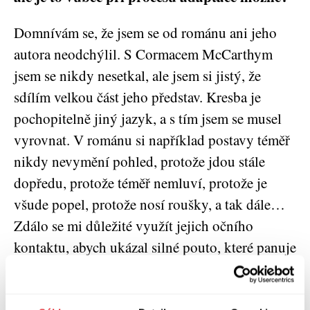
Domnívám se, že jsem se od románu ani jeho
autora neodchýlil. S Cormacem McCarthym
jsem se nikdy nesetkal, ale jsem si jistý, že
sdílím velkou část jeho představ. Kresba je
pochopitelně jiný jazyk, a s tím jsem se musel
vyrovnat. V románu si například postavy téměř
nikdy nevymění pohled, protože jdou stále
dopředu, protože téměř nemluví, protože je
všude popel, protože nosí roušky, a tak dále…
Zdálo se mi důležité využít jejich očního
kontaktu, abych ukázal silné pouto, které panuje
mezi otcem a synem, tu emoci, která je za tím.
Stejně tak jsem našel způsob, jak do tohoto