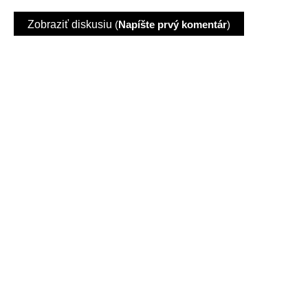
Zobraziť diskusiu
(
Napíšte prvý komentár
)