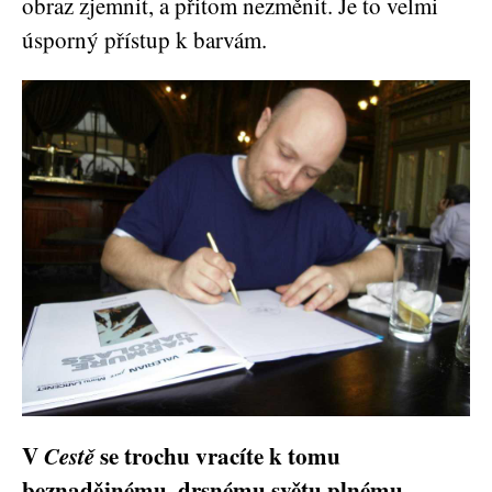
obraz zjemnit, a přitom nezměnit. Je to velmi
úsporný přístup k barvám.
V
Cestě
se trochu vracíte k tomu
beznadějnému, drsnému světu plnému