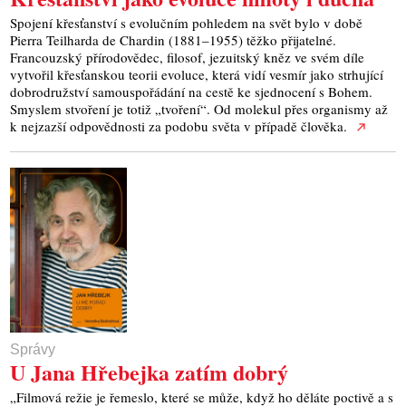
Spojení křesťanství s evolučním pohledem na svět bylo v době
Pierra Teilharda de Chardin (1881–1955) těžko přijatelné.
Francouzský přírodovědec, filosof, jezuitský kněz ve svém díle
vytvořil křesťanskou teorii evoluce, která vidí vesmír jako strhující
dobrodružství samouspořádání na cestě ke sjednocení s Bohem.
Smyslem stvoření je totiž „tvoření“. Od molekul přes organismy až
k nejzazší odpovědnosti za podobu světa v případě člověka.
Správy
U Jana Hřebejka zatím dobrý
„Filmová režie je řemeslo, které se může, když ho děláte poctivě a s