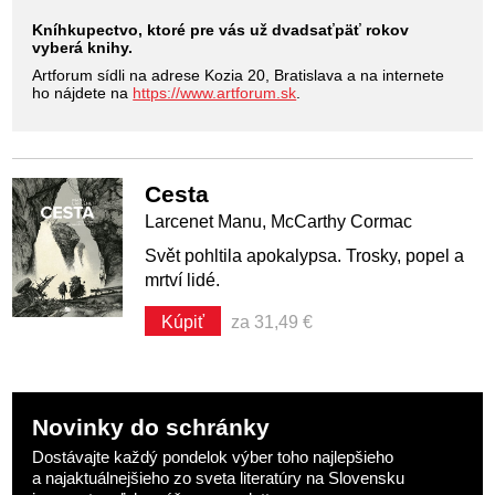
Kníhkupectvo, ktoré pre vás už dvadsaťpäť rokov
vyberá knihy.
Artforum sídli na adrese Kozia 20, Bratislava a na internete
ho nájdete na
https://www.artforum.sk
.
Cesta
Larcenet Manu, McCarthy Cormac
Svět pohltila apokalypsa. Trosky, popel a
mrtví lidé.
Kúpiť
za 31,49 €
Novinky do schránky
Dostávajte každý pondelok výber toho najlepšieho
a najaktuálnejšieho zo sveta literatúry na Slovensku