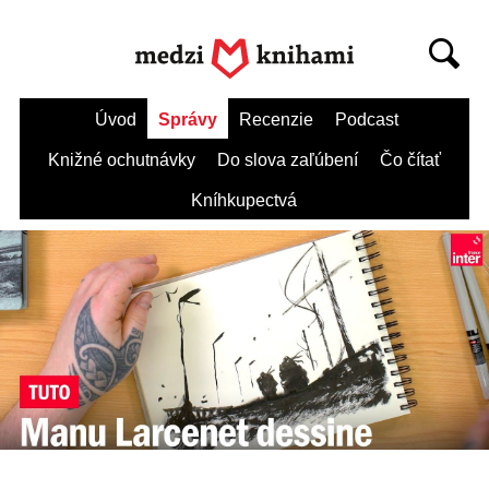
Úvod
Správy
Recenzie
Podcast
Knižné ochutnávky
Do slova zaľúbení
Čo čítať
Kníhkupectvá