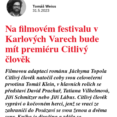
Tomáš Weiss
31.5.2023
Na filmovém festivalu v
Karlových Varech bude
mít premiéru Citlivý
člověk
Filmovou adaptaci románu Jáchyma Topola
Citlivý člověk natočil coby svou celovečerní
prvotinu Tomáš Klein, v hlavních rolích se
představí David Prachař, Tatiana Vilhelmová,
Jiří Schmitzer nebo Jiří Lábus. Citlivý člověk
vypráví o kočovném herci, jenž se vrací ze
zahraničí do Posázaví se svou ženou a dvěma
syny. Kniha je divočina a zdála se