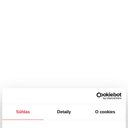
Súhlas
Detaily
O cookies
Pre viac podobných článkov pozrite najnovšie zo sekcie
Správy