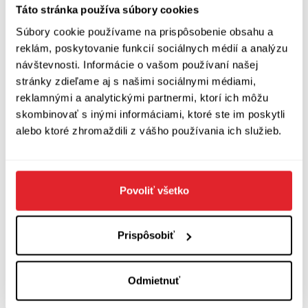
Táto stránka používa súbory cookies
Súbory cookie používame na prispôsobenie obsahu a
reklám, poskytovanie funkcií sociálnych médií a analýzu
návštevnosti. Informácie o vašom používaní našej
stránky zdieľame aj s našimi sociálnymi médiami,
reklamnými a analytickými partnermi, ktorí ich môžu
skombinovať s inými informáciami, ktoré ste im poskytli
alebo ktoré zhromaždili z vášho používania ich služieb.
Kníhkupectvo, ktoré pre vás už dvadsaťpäť rokov
Povoliť všetko
vyberá knihy.
Artforum sídli na adrese Kozia 20, Bratislava a na internete
ho nájdete na
https://www.artforum.sk
.
Prispôsobiť
Odmietnuť
Citlivý člověk
Topol Jáchym