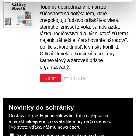
Topolov dobrodružný román zo
súčasnosti sa dotýka tém, ktoré
znepokojujú ľudstvo odjakživa: viera,
starnutie, zmysel života, samovražda,
láska, rodičovstvo a aj tých, ktoré sú teraz
najauktuálnejšie: \"sťahovanie národov\",
politická korektnosť, krymský konflikt...
Citlivý človek je komický a brutálny,
karnevalový a zároveň prísne
organizovaný.
Kúpiť
za 13,68 €
Novinky do schránky
Dostávajte každý pondelok výber toho najlepšieho
a najaktuálnejšieho zo sveta literatúry na Slovensku
i vo svete vďaka nášmu newsletteru.
Súhlasím so
spracovaním osobných údajov