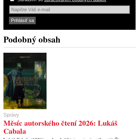
Podobný obsah
Správy
Měsíc autorského čtení 2026: Lukáš
Cabala