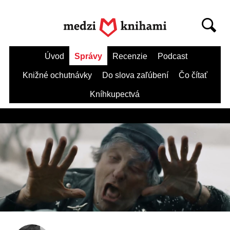
Úvod
Správy
Recenzie
Podcast
Knižné ochutnávky
Do slova zaľúbení
Čo čítať
Kníhkupectvá