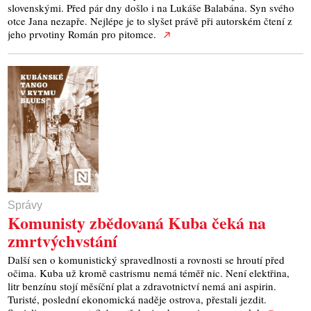
slovenskými. Před pár dny došlo i na Lukáše Balabána. Syn svého
otce Jana nezapře. Nejlépe je to slyšet právě při autorském čtení z
jeho prvotiny Román pro pitomce.
Správy
Komunisty zbědovaná Kuba čeká na
zmrtvýchvstání
Další sen o komunistický spravedlnosti a rovnosti se hroutí před
očima. Kuba už kromě castrismu nemá téměř nic. Není elektřina,
litr benzínu stojí měsíční plat a zdravotnictví nemá ani aspirin.
Turisté, poslední ekonomická naděje ostrova, přestali jezdit.