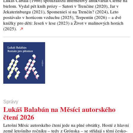
Lukáš Cabala (1986) spoluzaložil internetový antikvariát Čierne na
bielom. Vydal pět knih prózy – Satori v Trenčíne (2020), Jar v
Jekaterinburgu (2021), Spomenieš si na Trenčín? (2024), Leto
postávalo v horúcom vzduchu (2025), Terpentín (2026) – a dvě
knížky pro děti: Jeseň v lese (2023) a Život v malinových horách
(2025).
Správy
Lukáš Balabán na Měsíci autorského
čtení 2026
Letošní Měsíc autorského čtení jede na plné obrátky. Hosté z hlavní
země letošního ročníku – tedy z Grónska – se střídají s těmi česko-