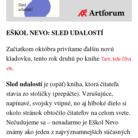
EŠKOL NEVO: SLED UDALOSTÍ
Začiatkom októbra privítame ďalšiu novú
kladovku, tento rok druhú po knihe
Tam, kde číha
.
vlk
Sled udalostí
je (opäť) kniha, ktorá čitateľa
stavia zo stoličky (prepáčte). Vzrušujúce,
napínavé, svojsky vtipné, no aj hlboké dielo si
okolo stránok obtočilo čitateľov na celom svete.
Nečudujeme sa – nenadarmo je Eškol Nevo
známy ako jeden z najvýznamnejších súčasných