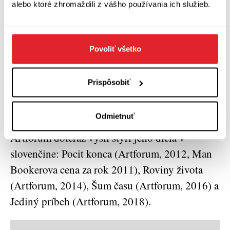
alebo ktoré zhromaždili z vášho používania ich služieb.
hlboké. Rozmerom pomerne útla kniha má efekt
ľadovca – tri štvrtiny sa odohrávajú pod
povrchom – v hlave spisovateľa a potom čitateľa.
Povoliť všetko
Jednoducho, typický Barnes v najlepšej forme.
Prispôsobiť
Julian Barnes
(1946)
sa narodil v anglickom
Leicestri a patrí medzi popredných súčasných
Odmietnuť
britských spisovateľov. Vo vydavateľstve
Artforum doteraz vyšli štyri jeho diela v
slovenčine: Pocit konca (Artforum, 2012, Man
Bookerova cena za rok 2011), Roviny života
(Artforum, 2014), Šum času (Artforum, 2016) a
Jediný príbeh (Artforum, 2018).