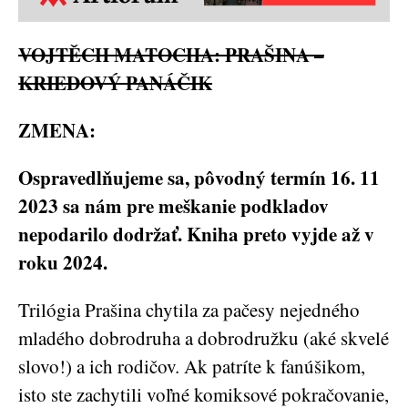
VOJTĚCH MATOCHA: PRAŠINA –
KRIEDOVÝ PANÁČIK
ZMENA:
Ospravedlňujeme sa, pôvodný termín 16. 11
2023 sa nám pre meškanie podkladov
nepodarilo dodržať. Kniha preto vyjde až v
roku 2024.
Trilógia Prašina chytila za pačesy nejedného
mladého dobrodruha a dobrodružku (aké skvelé
slovo!) a ich rodičov. Ak patríte k fanúšikom,
isto ste zachytili voľné komiksové pokračovanie,