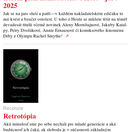
2025
Jak se na jaro slu­ší a pat­ří —v každém nakladatelském edičáku to
má kvést a bzu­čet osto­šest. U toho z Hostu se můžete těšit na téměř
deva­de­sát titu­lů včet­ně novi­nek Ale­ny Morn­štaj­no­vé, Jaku­by Katal­
py, Pet­ry Dvo­řá­ko­vé, Annie Ernau­xo­vé či komik­so­vé­ho feno­mé­nu
Drby z Olym­pu Rachel Smythe!
Recenzie
Retrotópia
Akú minulosť sme po sebe nechali pre mladé generácie a aká
budúcnosť ich čaká, ak sloboda je v súčasnosti základným