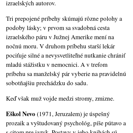
izraelských autorov.
Tri prepojené príbehy skúmajú rôzne polohy a
podoby lásky; v prvom sa svadobná cesta
izraelského páru v Južnej Amerike mení na
nočnú moru. V druhom príbehu starší lekár
pociťuje silné a nevysvetliteľné nutkanie chrániť
mladú stážistku v nemocnici. A v treťom
príbehu sa manželský pár vyberie na pravidelnú
sobotňajšiu prechádzku do sadu.
Keď však muž vojde medzi stromy, zmizne.
Eškol Nevo
(1971, Jeruzalem) je úspešný
prozaik a vyštudovaný psychológ, píše pútavo a
s citom pre jazyk. Postavy v jeho knihách sú