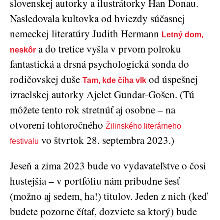
slovenskej autorky a ilustrátorky Han Donau.
Nasledovala kultovka od hviezdy súčasnej
nemeckej literatúry Judith Hermann
Letný dom,
a do tretice vyšla v prvom polroku
neskôr
fantastická a drsná psychologická sonda do
rodičovskej duše
od úspešnej
Tam, kde číha vlk
izraelskej autorky Ajelet Gundar-Gošen. (Tú
môžete tento rok stretnúť aj osobne – na
otvorení tohtoročného
Žilinského literárneho
vo štvrtok 28. septembra 2023.)
festivalu
Jeseň a zima 2023 bude vo vydavateľstve o čosi
hustejšia – v portfóliu nám pribudne šesť
(možno aj sedem, ha!) titulov. Jeden z nich (keď
budete pozorne čítať, dozviete sa ktorý) bude