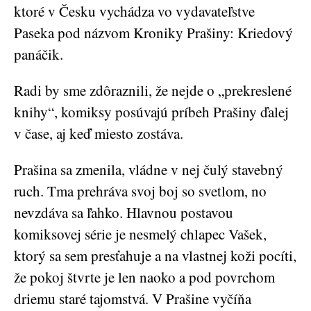
ktoré v Česku vychádza vo vydavateľstve
Paseka pod názvom Kroniky Prašiny: Kriedový
panáčik.
Radi by sme zdôraznili, že nejde o „prekreslené
knihy“, komiksy posúvajú príbeh Prašiny ďalej
v čase, aj keď miesto zostáva.
Prašina sa zmenila, vládne v nej čulý stavebný
ruch. Tma prehráva svoj boj so svetlom, no
nevzdáva sa ľahko. Hlavnou postavou
komiksovej série je nesmelý chlapec Vašek,
ktorý sa sem presťahuje a na vlastnej koži pocíti,
že pokoj štvrte je len naoko a pod povrchom
driemu staré tajomstvá. V Prašine vyčíňa