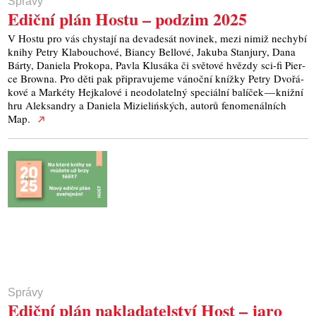
Správy
Ediční plán Hostu – podzim 2025
V Hos­tu pro vás chys­tají na deva­de­sát novi­nek, mezi nimiž nechy­bí
kni­hy Pet­ry Kla­bou­cho­vé, Bian­cy Bello­vé, Jaku­ba Sta­n­ju­ry, Dana
Bár­ty, Danie­la Pro­ko­pa, Pav­la Klu­sá­ka či svě­to­vé hvězdy sci-fi Pier­
ce Brow­na. Pro děti pak při­pra­vu­je­me vánoč­ní kníž­ky Pet­ry Dvo­řá­
ko­vé a Mar­kéty Hej­ka­lo­vé i neo­do­la­tel­ný spe­ci­ál­ní balí­ček — kniž­ní
hru Aleksan­d­ry a Danie­la Mizie­lińských, auto­rů feno­me­nál­ních
Map.
Správy
Ediční plán nakladatelství Host – jaro