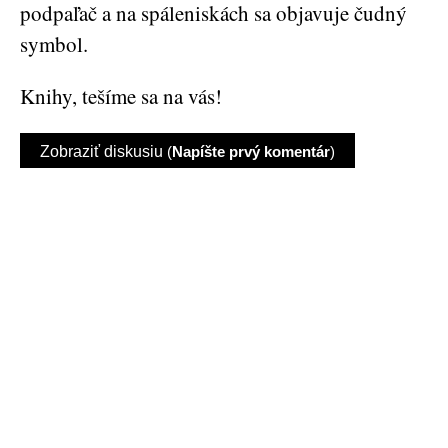
podpaľač a na spáleniskách sa objavuje čudný
symbol.
Knihy, tešíme sa na vás!
Zobraziť diskusiu
(
Napíšte prvý komentár
)