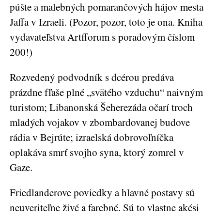
púšte a malebných pomarančových hájov mesta
Jaffa v Izraeli. (Pozor, pozor, toto je ona. Kniha
vydavateľstva Artfforum s poradovým číslom
200!)
Rozvedený podvodník s dcérou predáva
prázdne fľaše plné „svätého vzduchu“ naivným
turistom; Libanonská Šeherezáda očarí troch
mladých vojakov v zbombardovanej budove
rádia v Bejrúte; izraelská dobrovoľníčka
oplakáva smrť svojho syna, ktorý zomrel v
Gaze.
Friedlanderove poviedky a hlavné postavy sú
neuveriteľne živé a farebné. Sú to vlastne akési