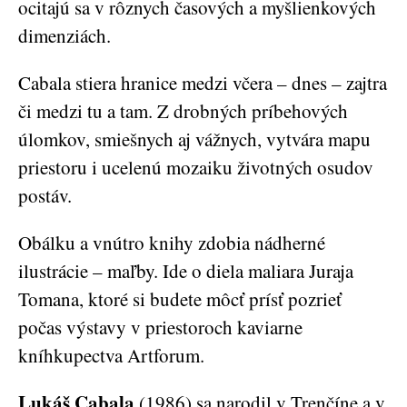
ocitajú sa v rôznych časových a myšlienkových
dimenziách.
Cabala stiera hranice medzi včera – dnes – zajtra
či medzi tu a tam. Z drobných príbehových
úlomkov, smiešnych aj vážnych, vytvára mapu
priestoru i ucelenú mozaiku životných osudov
postáv.
Obálku a vnútro knihy zdobia nádherné
ilustrácie – maľby. Ide o diela maliara Juraja
Tomana, ktoré si budete môcť prísť pozrieť
počas výstavy v priestoroch kaviarne
kníhkupectva Artforum.
Lukáš Cabala
(1986)
sa narodil v Trenčíne a v