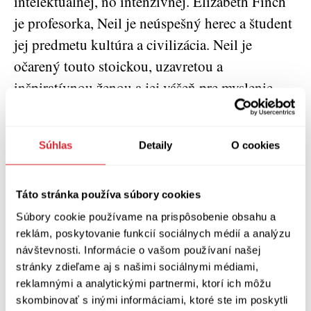
intelektuálnej, no intenzívnej. Elizabeth Finch
je profesorka, Neil je neúspešný herec a študent
jej predmetu kultúra a civilizácia. Neil je
očarený touto stoickou, uzavretou a
inšpiratívnou ženou a jej vášeň pre myslenie
ním rezonuje aj po rokoch.
V druhej časti knihy Barnes v rámci štúdie o
Súhlas
Detaily
O cookies
rímskom cisárovi Juliánovi Apostatovi uvažuje
o kresťanstve, paralelnej histórii a o
Táto stránka používa súbory cookies
roztrieštenosti súčasného sveta. Jeho pocta
Súbory cookie používame na prispôsobenie obsahu a
filozofii nie je samoúčelná – preniká do
reklám, poskytovanie funkcií sociálnych médií a analýzu
súčasnosti a pôsobí ako balzam na neistoty
návštevnosti. Informácie o vašom používaní našej
stránky zdieľame aj s našimi sociálnymi médiami,
dneška.
reklamnými a analytickými partnermi, ktorí ich môžu
skombinovať s inými informáciami, ktoré ste im poskytli
Aké je to čítanie? Chytľavé, no náročné, vtipné a