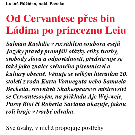
Lukáš Růžička, nakl. Paseka
Od Cervantese přes bin
Ládina po princeznu Leiu
Salman Rushdie v rozsáhlém souboru esejů
Jazyky pravdy promýšlí otázky etiky tvorby,
svobody slova a odpovědnosti, představuje se
také jako znalec světového písemnictví a
kultury obecně. Věnuje se velkým literátům 20.
století z rodu Kurta Vonneguta nebo Samuela
Becketta, srovnává Shakespearovo mistrovství
se Cervantesovým, na příkladu Aje Wej-weje,
Pussy Riot či Roberta Saviana ukazuje, jakou
roli hraje v tvorbě odvaha.
Své úvahy, v nichž propojuje postřehy