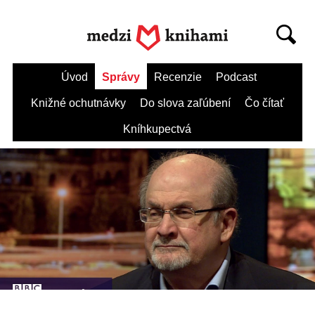
Úvod
Správy
Recenzie
Podcast
Knižné ochutnávky
Do slova zaľúbení
Čo čítať
Kníhkupectvá