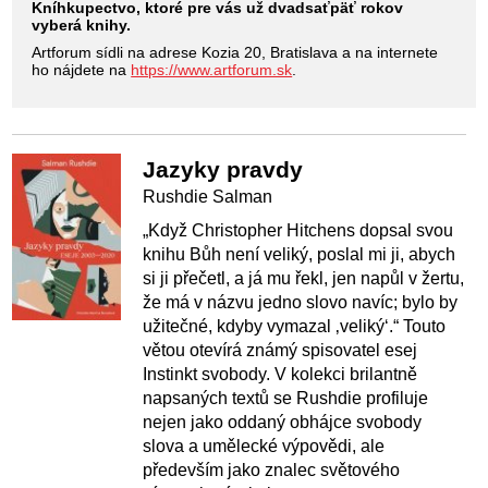
Kníhkupectvo, ktoré pre vás už dvadsaťpäť rokov
vyberá knihy.
Artforum sídli na adrese Kozia 20, Bratislava a na internete
ho nájdete na
https://www.artforum.sk
.
Jazyky pravdy
Rushdie Salman
„Když Christopher Hitchens dopsal svou
knihu Bůh není veliký, poslal mi ji, abych
si ji přečetl, a já mu řekl, jen napůl v žertu,
že má v názvu jedno slovo navíc; bylo by
užitečné, kdyby vymazal ‚veliký‘.“ Touto
větou otevírá známý spisovatel esej
Instinkt svobody. V kolekci brilantně
napsaných textů se Rushdie profiluje
nejen jako oddaný obhájce svobody
slova a umělecké výpovědi, ale
především jako znalec světového