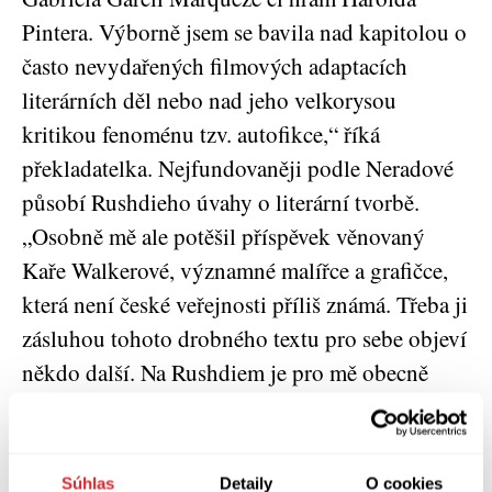
Pintera. Výborně jsem se bavila nad kapitolou o
často nevydařených filmových adaptacích
literárních děl nebo nad jeho velkorysou
kritikou fenoménu tzv. autofikce,“ říká
překladatelka. Nejfundovaněji podle Neradové
působí Rushdieho úvahy o literární tvorbě.
„Osobně mě ale potěšil příspěvek věnovaný
Kaře Walkerové, významné malířce a grafičce,
která není české veřejnosti příliš známá. Třeba ji
zásluhou tohoto drobného textu pro sebe objeví
někdo další. Na Rushdiem je pro mě obecně
cenné, že se nejen na literaturu, ale také na
společnost a její problémy dívá nepředpojatě,
pohledem člověka, který je rozkročený mezi
Súhlas
Detaily
O cookies