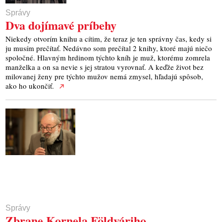
Správy
Dva dojímavé príbehy
Niekedy otvorím knihu a cítim, že teraz je ten správny čas, kedy si
ju musím prečítať. Nedávno som prečítal 2 knihy, ktoré majú niečo
spoločné. Hlavným hrdinom týchto kníh je muž, ktorému zomrela
manželka a on sa nevie s jej stratou vyrovnať. A keďže život bez
milovanej ženy pre týchto mužov nemá zmysel, hľadajú spôsob,
ako ho ukončiť.
Správy
Zbrane Kornela Földváriho