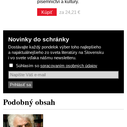
písemnictví a kultury.
Kúpiť
za 24,21 €
Novinky do schránky
Dostávajte každý pondelok výber toho najlepšieho
a najaktuálnejšieho zo sveta literatúry na Slovensku
i vo svete vďaka nášmu newsletteru.
Súhlasím so
spracovaním osobných údajov
Podobný obsah