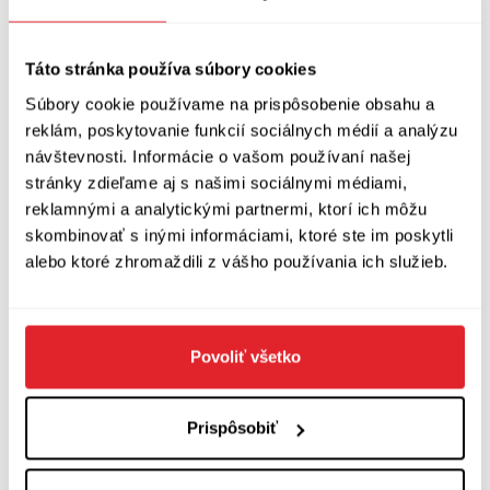
Východem a Západem, a jestliže upozorňuje na
vady jednoho či druhého, dělá to možná
Táto stránka používa súbory cookies
ironicky, ale současně s láskou a pochopením.“
Súbory cookie používame na prispôsobenie obsahu a
reklám, poskytovanie funkcií sociálnych médií a analýzu
Rushdieho texty jsou podle Neradové plné
návštevnosti. Informácie o vašom používaní našej
citací a nejrůznějších historických či
stránky zdieľame aj s našimi sociálnymi médiami,
popkulturních odkazů. „Při jejich odhalování se
reklamnými a analytickými partnermi, ktorí ich môžu
skombinovať s inými informáciami, ktoré ste im poskytli
překladatel chtě nechtě stává detektivem,“ říká.
alebo ktoré zhromaždili z vášho používania ich služieb.
„Rushdie je autor intelektuální, ale nikoli
suchopárný, je to brilantní stylista, vtipný
glosátor a obratný žonglér se slovy. Pro
Povoliť všetko
každého překladatele je také požehnáním
pečlivý, erudovaný a schopný redaktor, kterého
Prispôsobiť
jsem v tomto případě naštěstí měla.“