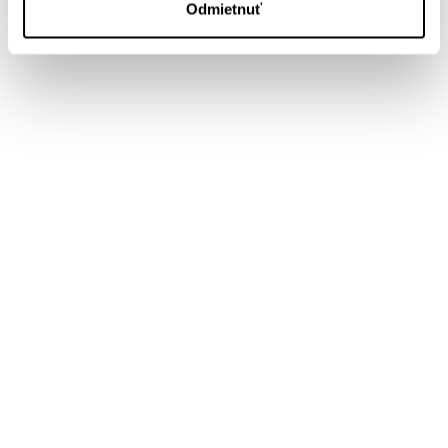
Odmietnuť
Zobraziť diskusiu
(
Napíšte prvý komentár
)