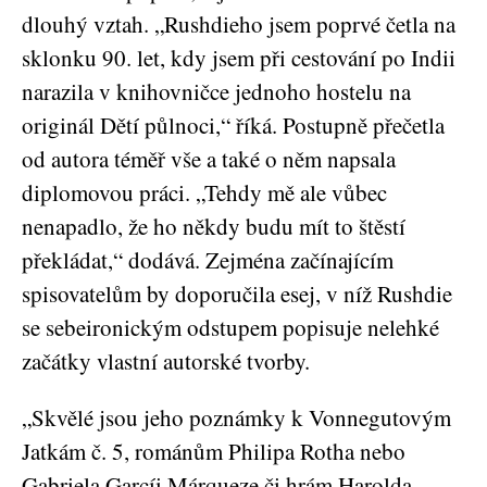
dlouhý vztah. „Rushdieho jsem poprvé četla na
sklonku 90. let, kdy jsem při cestování po Indii
narazila v knihovničce jednoho hostelu na
originál Dětí půlnoci,“ říká. Postupně přečetla
od autora téměř vše a také o něm napsala
diplomovou práci. „Tehdy mě ale vůbec
nenapadlo, že ho někdy budu mít to štěstí
překládat,“ dodává. Zejména začínajícím
spisovatelům by doporučila esej, v níž Rushdie
se sebeironickým odstupem popisuje nelehké
začátky vlastní autorské tvorby.
„Skvělé jsou jeho poznámky k Vonnegutovým
Jatkám č. 5, románům Philipa Rotha nebo
Gabriela Garcíi Márqueze či hrám Harolda