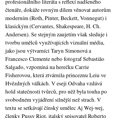
profesionálního literáta s reflexí nadšeného
čtenáře, dokáže rovným dílem věnovat autorům
moderním (Roth, Pinter, Beckett, Vonnegut) i
klasickým (Cervantes, Shakespeare, H. Ch.
Andersen). Se stejným zaujetím však sleduje i
tvorbu umělců využívajících vizuální média,
jako jsou výtvarníci Taryn Simonová a
Francesco Clemente nebo fotograf Sebastiăo
Salgado, vzpomíná na herečku Carrie
Fisherovou, která ztvárnila princeznu Leiu ve
Hvězdných válkách. V eseji Odvaha vzdává
hold statečnosti tvůrců, pro něž byla touha po
svobodném vyjádření silnější než strach. V
textu se setkávají čínský umělec Aj Wej-wej,
členky Pussy Riot, italský spisovatel Roberto