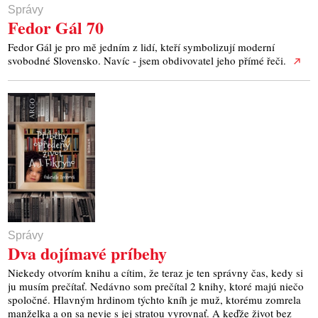
Správy
Fedor Gál 70
Fedor Gál je pro mě jedním z lidí, kteří symbolizují moderní
svobodné Slovensko. Navíc - jsem obdivovatel jeho přímé řeči.
Správy
Dva dojímavé príbehy
Niekedy otvorím knihu a cítim, že teraz je ten správny čas, kedy si
ju musím prečítať. Nedávno som prečítal 2 knihy, ktoré majú niečo
spoločné. Hlavným hrdinom týchto kníh je muž, ktorému zomrela
manželka a on sa nevie s jej stratou vyrovnať. A keďže život bez