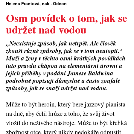
Helena Frantová, nakl. Odeon
Osm povídek o tom, jak se
udržet nad vodou
„Neexistuje způsob, jak netrpět. Ale člověk
zkouší různé způsoby, jak se v tom neutopit.“
Muži a ženy v těchto osmi krátkých povídkách
tuto pravdu chápou na elementární úrovni a
jejich příběhy v podání Jamese Baldwina
podrobně popisují důmyslné a často zoufalé
způsoby, jak se snaží udržet nad vodou.
Může to být heroin, který bere jazzový pianista
na dně, aby čelil hrůze z toho, že svůj život
vložil do neživého nástroje. Může to být křehká
zbožnost otce, který nikdy nedokáže odpustit