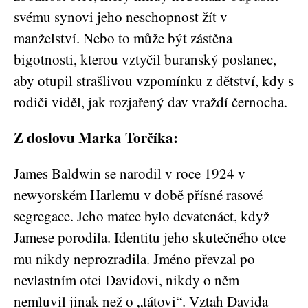
svému synovi jeho neschopnost žít v
manželství. Nebo to může být zástěna
bigotnosti, kterou vztyčil buranský poslanec,
aby otupil strašlivou vzpomínku z dětství, kdy s
rodiči viděl, jak rozjařený dav vraždí černocha.
Z doslovu Marka Torčíka:
James Baldwin se narodil v roce 1924 v
newyorském Harlemu v době přísné rasové
segregace. Jeho matce bylo devatenáct, když
Jamese porodila. Identitu jeho skutečného otce
mu nikdy neprozradila. Jméno převzal po
nevlastním otci Davidovi, nikdy o něm
nemluvil jinak než o „tátovi“. Vztah Davida