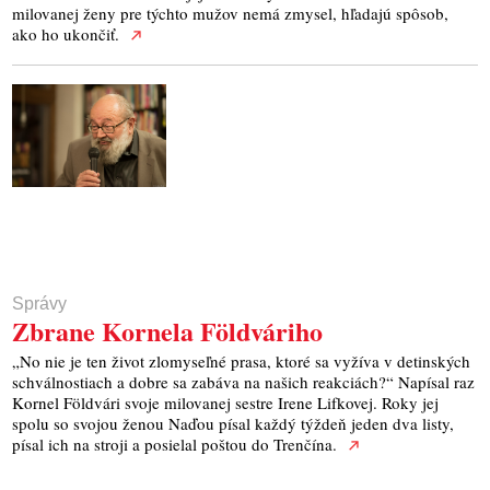
milovanej ženy pre týchto mužov nemá zmysel, hľadajú spôsob,
ako ho ukončiť.
Správy
Zbrane Kornela Földváriho
„No nie je ten život zlomyseľné prasa, ktoré sa vyžíva v detinských
schválnostiach a dobre sa zabáva na našich reakciách?“ Napísal raz
Kornel Földvári svoje milovanej sestre Irene Lifkovej. Roky jej
spolu so svojou ženou Naďou písal každý týždeň jeden dva listy,
písal ich na stroji a posielal poštou do Trenčína.