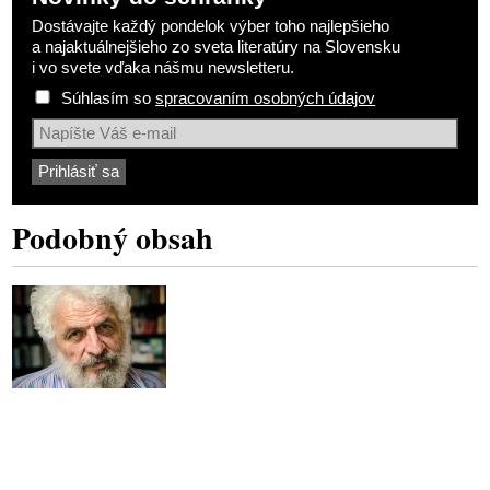
Dostávajte každý pondelok výber toho najlepšieho
a najaktuálnejšieho zo sveta literatúry na Slovensku
i vo svete vďaka nášmu newsletteru.
Súhlasím so
spracovaním osobných údajov
Podobný obsah