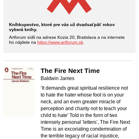
Kníhkupectvo, ktoré pre vás už dvadsaťpäť rokov
vyberá knihy.
Artforum sídli na adrese Kozia 20, Bratislava a na internete
ho nájdete na
https://www.artforum.sk
.
The Fire Next Time
Baldwin James
‘It demands great spiritual resilience not
to hate the hater whose foot is on your
neck, and an even greater miracle of
perception and charity not to teach your
child to hate’ Told in the form of two
intensely personal 'letters', The Fire Next
Time is an excoriating condemnation of
the terrible legacy of racial injustice,