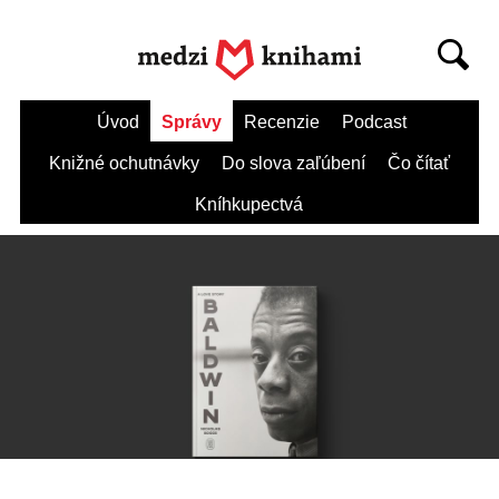
Úvod
Správy
Recenzie
Podcast
Knižné ochutnávky
Do slova zaľúbení
Čo čítať
Kníhkupectvá