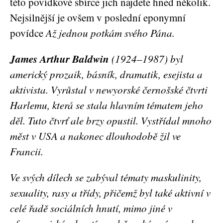
této povídkové sbírce jich najdete hned několik.
Nejsilnější je ovšem v poslední eponymní
povídce
Až jednou potkám svého Pána.
James Arthur Baldwin
(1924–1987) byl
americký prozaik, básník, dramatik, esejista a
aktivista. Vyrůstal v newyorské černošské čtvrti
Harlemu, která se stala hlavním tématem jeho
děl. Tuto čtvrť ale brzy opustil. Vystřídal mnoho
měst v USA a nakonec dlouhodobě žil ve
Francii.
Ve svých dílech se zabýval tématy maskulinity,
sexuality, rasy a třídy, přičemž byl také aktivní v
celé řadě sociálních hnutí, mimo jiné v