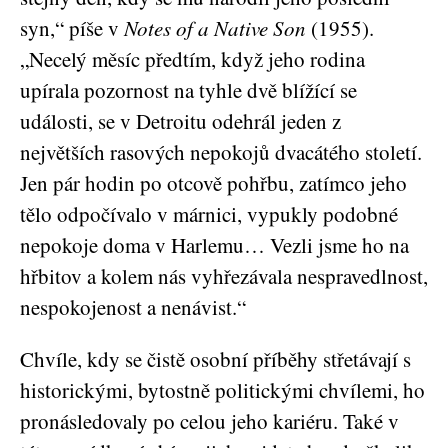
syn,“ píše v
Notes of a Native Son
(1955).
„Necelý měsíc předtím, když jeho rodina
upírala pozornost na tyhle dvě blížící se
události, se v Detroitu odehrál jeden z
největších rasových nepokojů dvacátého století.
Jen pár hodin po otcově pohřbu, zatímco jeho
tělo odpočívalo v márnici, vypukly podobné
nepokoje doma v Harlemu… Vezli jsme ho na
hřbitov a kolem nás vyhřezávala nespravedlnost,
nespokojenost a nenávist.“
Chvíle, kdy se čistě osobní příběhy střetávají s
historickými, bytostně politickými chvílemi, ho
pronásledovaly po celou jeho kariéru. Také v