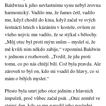
Baldwina k jeho nevlastnímu synu nebyl zrovna
harmonický. Vadilo mu, že James četl, vadilo
mu, když chodil do kina, když začal ve svých
šestnácti letech s kázáním v kostele, ovšem ze
všeho nejvíc mu vadilo, že se stýkal s bělochy.
„Můj otec byl proti mým snům – myslel si, že
mě kvůli nim někdo zabije,“ vzpomíná Baldwin
v jednom z rozhovorů. „Tvrdil, že jdu proti
tomu, co po nás chtějí bílí. Což byla pravda. Ale
zároveň to byl on, kdo mi vsadil do hlavy, co si
mám o bílých myslet.“
Přesto byla smrt jeho otce jedním z hlavních
impulzů, proč vůbec začal psát. „Otec zemřel ve
stejný den, kdy se mu narodil jeho poslední