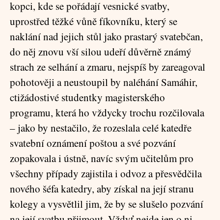
kopci, kde se pořádají vesnické svatby,
uprostřed těžké vůně fíkovníku, který se
naklání nad jejich stůl jako prastarý svatebčan,
do něj znovu vší silou udeří důvěrně známý
strach ze selhání a zmaru, nejspíš by zareagoval
pohotověji a neustoupil by naléhání Samáhir,
ctižádostivé studentky magisterského
programu, která ho vždycky trochu rozčilovala
– jako by nestačilo, že rozeslala celé katedře
svatební oznámení poštou a své pozvání
zopakovala i ústně, navíc svým učitelům pro
všechny případy zajistila i odvoz a přesvědčila
nového šéfa katedry, aby získal na její stranu
kolegy a vysvětlil jim, že by se slušelo pozvání
na její svatbu přijmout. Vždyť nejde jen o ni,