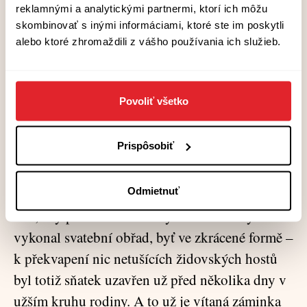
Haifské univerzity, z Technionu a z dalších
reklamnými a analytickými partnermi, ktorí ich môžu
vysokých škol, mladých mužů a žen, kteří se tu
skombinovať s inými informáciami, ktoré ste im poskytli
alebo ktoré zhromaždili z vášho používania ich služieb.
shromáždili a utvářejí jakousi vlastní malou
autonomii, jejíž neviditelné hranice vyrůstají na
hřebenech okolních galilejských kopců,
Povoliť všetko
zbarvených v podvečerním slunci do nachova.
Aby židovští svatebčané neměli pocit, že snad o
Prispôsobiť
něco důležitého přišli, a nejspíš také aby
hostitelé ukázali, jak málo jim záleží na
Odmietnuť
formalitách, přivolala teď nevěsta kádího v šedé
říze, aby před shromážděnými svatebčany znovu
vykonal svatební obřad, byť ve zkrácené formě –
k překvapení nic netušících židovských hostů
byl totiž sňatek uzavřen už před několika dny v
užším kruhu rodiny. A to už je vítaná záminka