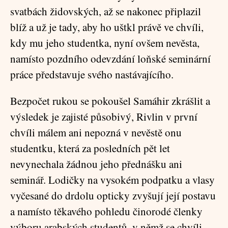
svatbách židovských, až se nakonec připlazil
blíž a už je tady, aby ho uštkl právě ve chvíli,
kdy mu jeho studentka, nyní ovšem nevěsta,
namísto pozdního odevzdání loňské seminární
práce představuje svého nastávajícího.
Bezpočet rukou se pokoušel Samáhir zkrášlit a
výsledek je zajisté působivý, Rivlin v první
chvíli málem ani nepozná v nevěstě onu
studentku, která za posledních pět let
nevynechala žádnou jeho přednášku ani
seminář. Lodičky na vysokém podpatku a vlasy
vyčesané do drdolu opticky zvyšují její postavu
a namísto těkavého pohledu činorodé členky
výboru arabských studentů, v němž se chvíli