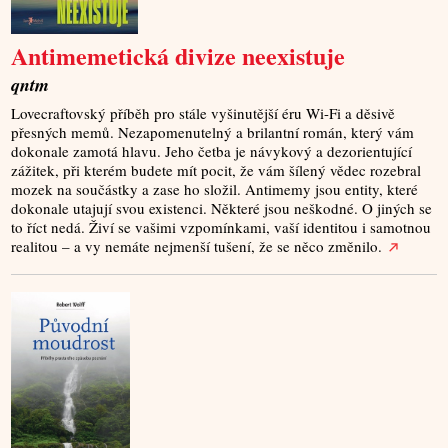
Antimemetická divize neexistuje
qntm
Lovecraftovský příběh pro stále vyšinutější éru Wi-Fi a děsivě
přesných memů. Nezapomenutelný a brilantní román, který vám
dokonale zamotá hlavu. Jeho četba je návykový a dezorientující
zážitek, při kterém budete mít pocit, že vám šílený vědec rozebral
mozek na součástky a zase ho složil. Antimemy jsou entity, které
dokonale utajují svou existenci. Některé jsou neškodné. O jiných se
to říct nedá. Živí se vašimi vzpomínkami, vaší identitou i samotnou
realitou – a vy nemáte nejmenší tušení, že se něco změnilo.