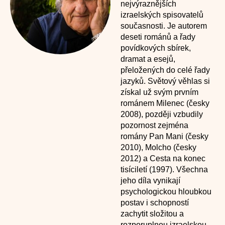
nejvýraznějších
izraelských spisovatelů
současnosti. Je autorem
deseti románů a řady
povídkových sbírek,
dramat a esejů,
přeložených do celé řady
jazyků. Světový věhlas si
získal už svým prvním
románem Milenec (česky
2008), později vzbudily
pozornost zejména
romány Pan Mani (česky
2010), Molcho (česky
2012) a Cesta na konec
tisíciletí (1997). Všechna
jeho díla vynikají
psychologickou hloubkou
postav i schopností
zachytit složitou a
rozporuplnou izraelskou