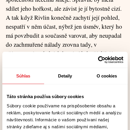
sdílet jeho hořkost, ale závist je jí bytostně cizí.
A tak když Rivlin konečně zachytí její pohled,
nespatří v něm účast, nýbrž jen úsměv, který ho
má povzbudit a současně varovat, aby neupadal
do zachmuřené nálady zrovna tady, v
přítomnosti arabských hostitelů, kteří dělají
první poslední, aby se tu židovští svatebčané
cítili jako doma.
Súhlas
Detaily
O cookies
A zatímco se váhavě snáší vlahý letní večer,
svatební veselí zvolna spřádá svou jemnou síť
Táto stránka používa súbory cookies
uprostřed uvolněné, příjemné pohody, která
Súbory cookie používame na prispôsobenie obsahu a
vyzařuje z mladých Arabů a Arabek, studentů
reklám, poskytovanie funkcií sociálnych médií a analýzu
návštevnosti. Informácie o vašom používaní našej
od nich z katedry i z jiných oborů na fakultě, z
stránky zdieľame aj s našimi sociálnymi médiami,