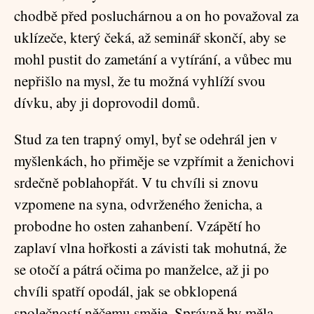
chodbě před posluchárnou a on ho považoval za
uklízeče, který čeká, až seminář skončí, aby se
mohl pustit do zametání a vytírání, a vůbec mu
nepřišlo na mysl, že tu možná vyhlíží svou
dívku, aby ji doprovodil domů.
Stud za ten trapný omyl, byť se odehrál jen v
myšlenkách, ho přiměje se vzpřímit a ženichovi
srdečně poblahopřát. V tu chvíli si znovu
vzpomene na syna, odvrženého ženicha, a
probodne ho osten zahanbení. Vzápětí ho
zaplaví vlna hořkosti a závisti tak mohutná, že
se otočí a pátrá očima po manželce, až ji po
chvíli spatří opodál, jak se obklopená
společností něčemu směje. Správně by měla