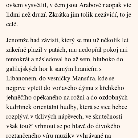
ovšem vysvětlil, v čem jsou Arabové naopak víc
lidmi než druzí. Zkrátka jim tolik nezávidí, to je
celé.
Jenomže had závisti, který se mu už několik let
zákeřně plazil v patách, mu nedopřál pokoj ani
tentokrát a následoval ho až sem, hluboko do
galilejských hor k samým hranicím s
Libanonem, do vesničky Mansúra, kde se
nejprve vpletl do voňavého dýmu z křehkého
jehněčího opékaného na rožni a do ozdobných
kudrlinek orientální hudby, která se sice hebce
rozplývá v tklivých nápěvech, ve skutečnosti
však touží vrhnout se po hlavě do divokého
roztančeného víru muziky vyhrávané na