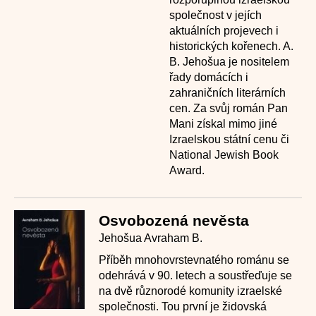
společnost v jejích
aktuálních projevech i
historických kořenech. A.
B. Jehošua je nositelem
řady domácích i
zahraničních literárních
cen. Za svůj román Pan
Mani získal mimo jiné
Izraelskou státní cenu či
National Jewish Book
Award.
Osvobozená nevěsta
Jehošua Avraham B.
Příběh mnohovrstevnatého románu se
odehrává v 90. letech a soustřeďuje se
na dvě různorodé komunity izraelské
společnosti. Tou první je židovská