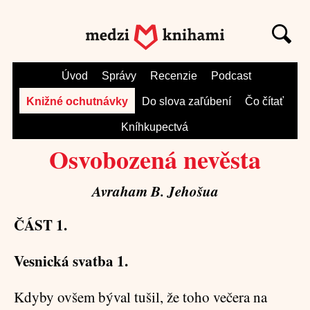
Úvod
Správy
Recenzie
Podcast
Knižné ochutnávky
Do slova zaľúbení
Čo čítať
Kníhkupectvá
Osvobozená nevěsta
Avraham B. Jehošua
ČÁST 1.
Vesnická svatba 1.
Kdyby ovšem býval tušil, že toho večera na