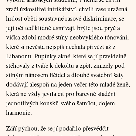
zračí úzkostlivé intrikářství, chvíli zase uražená
hrdost oběti soustavné rasové diskriminace, se
její oči teď klidně usmívají, brýle jsou pryč a
víčka zdobí modré stíny neobvyklého tónování,
které si nevěsta nejspíš nechala přivézt až z
Libanonu. Pupínky akné, které se jí pravidelně
stěhovaly z tváře k dekoltu a zpět, zmizely pod
silným nánosem líčidel a dlouhé svatební šaty
dodávají alespoň na jeden večer této mladé ženě,
která ne vždy jevila cit pro barevné sladění
jednotlivých kousků svého šatníku, dojem
harmonie.
Září pýchou, že se jí podařilo přesvědčit