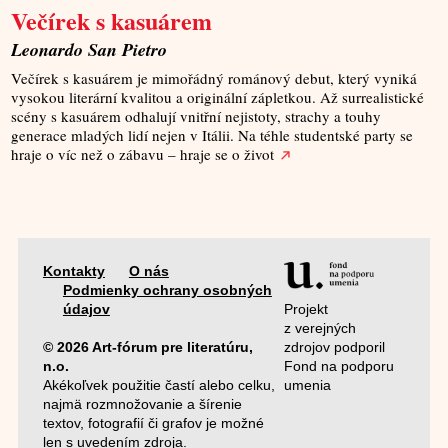
Večírek s kasuárem
Leonardo San Pietro
Večírek s kasuárem je mimořádný románový debut, který vyniká
vysokou literární kvalitou a originální zápletkou. Až surrealistické
scény s kasuárem odhalují vnitřní nejistoty, strachy a touhy
generace mladých lidí nejen v Itálii. Na téhle studentské party se
hraje o víc než o zábavu – hraje se o život
Kontakty
O nás
Podmienky ochrany osobných
Projekt
údajov
z verejných
zdrojov podporil
© 2026 Art-fórum pre literatúru,
Fond na podporu
n.o.
umenia
Akékoľvek použitie častí alebo celku,
najmä rozmnožovanie a šírenie
textov, fotografií či grafov je možné
len s uvedením zdroja.