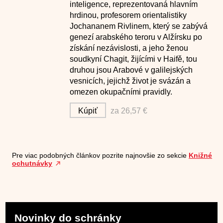
inteligence, reprezentovaná hlavním
hrdinou, profesorem orientalistiky
Jochananem Rivlinem, který se zabývá
genezí arabského teroru v Alžírsku po
získání nezávislosti, a jeho ženou
soudkyní Chagit, žijícími v Haifě, tou
druhou jsou Arabové v galilejských
vesnicích, jejichž život je svázán a
omezen okupačními pravidly.
Kúpiť
za 26,57 €
Pre viac podobných článkov pozrite najnovšie zo sekcie
Knižné
ochutnávky
Novinky do schránky