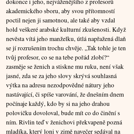
dokonce i jeho, nejváženějšího z profesorů
akademického sboru, aby svou přítomností
poctil nejen ji samotnou, ale také aby vzdal
hold veškeré arabské kulturní zkušenosti. Když
nevěsta vítá jeho manželku, útlá napřažená dlaň
se jí rozrušením trochu chvěje. „Tak tohle je ten
tvůj profesor, co se na tebe pořád zlobí?“
zasměje se ženich a stiskne mu ruku, není však
jasné, zda se za jeho slovy skrývá souhlasná
výtka na adresu nezodpovědné nátury jeho
nastávající, či spíše varování, že dnešním dnem
počínaje každý, kdo by si na jeho drahou
polovičku dovoloval, bude mít co do činění s
ním. Rivlin teď v ženichovi překvapeně pozná
mladíka, který loni v zimě navečer sedával na