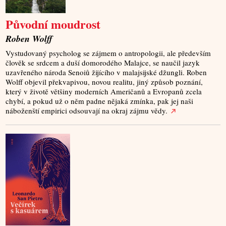
Původní moudrost
Roben Wolff
Vystudovaný psycholog se zájmem o antropologii, ale především
člověk se srdcem a duší domorodého Malajce, se naučil jazyk
uzavřeného národa Senoiů žijícího v malajsijské džungli. Roben
Wolff objevil překvapivou, novou realitu, jiný způsob poznání,
který v životě většiny moderních Američanů a Evropanů zcela
chybí, a pokud už o něm padne nějaká zmínka, pak jej naši
náboženští empirici odsouvají na okraj zájmu vědy.