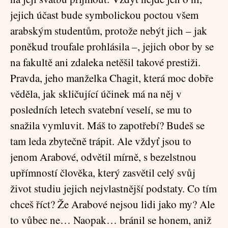
jejich účast bude symbolickou poctou všem
arabským studentům, protože nebýt jich – jak
poněkud troufale prohlásila –, jejich obor by se
na fakultě ani zdaleka netěšil takové prestiži.
Pravda, jeho manželka Chagit, která moc dobře
věděla, jak skličující účinek má na něj v
posledních letech svatební veselí, se mu to
snažila vymluvit. Máš to zapotřebí? Budeš se
tam leda zbytečně trápit. Ale vždyť jsou to
jenom Arabové, odvětil mírně, s bezelstnou
upřímností člověka, který zasvětil celý svůj
život studiu jejich nejvlastnější podstaty. Co tím
chceš říct? Že Arabové nejsou lidi jako my? Ale
to vůbec ne… Naopak… bránil se honem, aniž