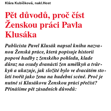
Klára Kubíčková, nakl.Host
Pět důvodů, proč číst
Ženskou práci Pavla
Klusáka
Pub­li­cis­ta Pavel Klu­sák napsal kni­hu nazva­
nou Žen­ská prá­ce, kte­rá popi­su­je his­to­rii
popo­vé hud­by z žen­ské­ho pohle­du, kla­de
důraz na osu­dy dva­nác­ti žen uměl­kyň a tvůr­
kyň a uka­zu­je, jak slo­ži­té bylo ve dva­cá­tém sto­
le­tí tvo­řit jako žena na hudeb­ní scé­ně. Proč je
nut­né si Klu­sá­ko­vu Žen­skou prá­ci pře­číst?
Při­ná­ší­me pět zásad­ních důvodů: