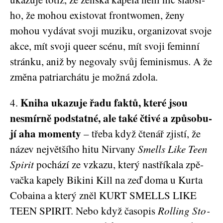
ho, že mohou exis­to­vat fron­two­men, ženy
mohou vydá­vat svo­ji muzi­ku, orga­ni­zo­vat svo­je
akce, mít svo­ji queer scé­nu, mít svo­ji femin­ní
strán­ku, aniž by nego­va­ly svůj femi­nis­mus. A že
změ­na patri­ar­chá­tu je mož­ná zdola.
Kni­ha uka­zu­je řadu fak­tů, kte­ré jsou
4.
nesmír­ně pod­stat­né, ale také čti­vé a způ­so­bu­
jí aha momen­ty
– tře­ba když čte­nář zjis­tí, že
název nej­vět­ší­ho hitu Nir­va­ny
Smells Like Teen
Spi­rit
pochá­zí ze vzka­zu, kte­rý nastří­ka­la zpě­
vač­ka kape­ly Biki­ni Kill na zeď doma u Kur­ta
Coba­i­na a kte­rý zněl KURT SMELLS LIKE
TEEN SPI­RIT. Nebo když časo­pis
Rol­ling Sto­