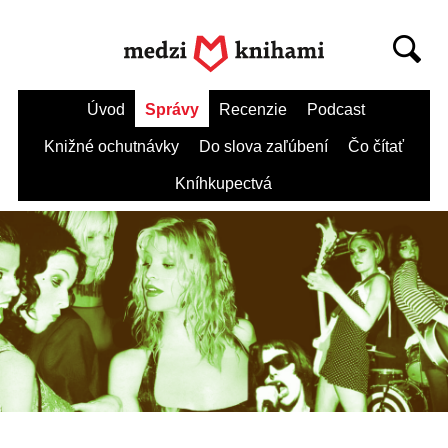
Úvod
Správy
Recenzie
Podcast
Knižné ochutnávky
Do slova zaľúbení
Čo čítať
Kníhkupectvá