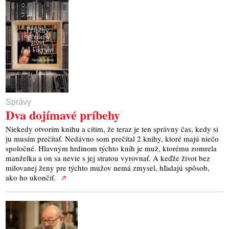
Správy
Dva dojímavé príbehy
Niekedy otvorím knihu a cítim, že teraz je ten správny čas, kedy si
ju musím prečítať. Nedávno som prečítal 2 knihy, ktoré majú niečo
spoločné. Hlavným hrdinom týchto kníh je muž, ktorému zomrela
manželka a on sa nevie s jej stratou vyrovnať. A keďže život bez
milovanej ženy pre týchto mužov nemá zmysel, hľadajú spôsob,
ako ho ukončiť.