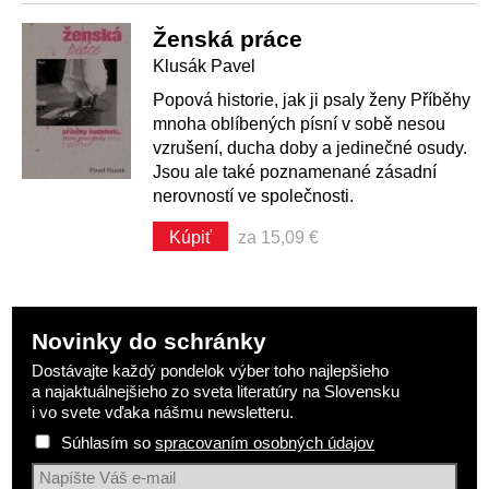
Ženská práce
Klusák Pavel
Popová historie, jak ji psaly ženy Příběhy
mnoha oblíbených písní v sobě nesou
vzrušení, ducha doby a jedinečné osudy.
Jsou ale také poznamenané zásadní
nerovností ve společnosti.
Kúpiť
za 15,09 €
Novinky do schránky
Dostávajte každý pondelok výber toho najlepšieho
a najaktuálnejšieho zo sveta literatúry na Slovensku
i vo svete vďaka nášmu newsletteru.
Súhlasím so
spracovaním osobných údajov