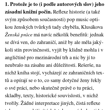
1. Pro­to­že je to (i pod­le auto­ro­vých slov) jeho
zásad­ní kniž­ní počin.
Reflexe his­to­rie (a také
svým způ­so­bem sou­čas­nos­ti) pop music opti­
kou žen­ských tvůr­kyň tady chy­bě­la, Klu­sá­ko­va
Žen­ská prá­ce
má navíc něko­lik bene­fi­tů: jed­nak
se dívá ven, do zahra­ni­čí, aniž by ale měla jaký­
ko­li stín pro­vinč­nos­ti, vyjít by klid­ně moh­la i v
ang­lič­ti­ně pro mezi­ná­rod­ní trh a nic by jí to
neu­bra­lo na zása­hu ani důle­ži­tos­ti. Rešer­še, na
nichž kni­ha sto­jí, vychá­ze­jí ze zahra­nič­ních tex­
tů a opí­ra­jí se o to, co samy dotyč­né ženy řek­ly
o své prá­ci, nebo sku­teč­ně prá­vě o tu prá­ci,
sklad­by, tex­ty, his­to­ric­ké sou­vis­los­ti, v nichž
tvo­ři­ly. Žád­né inter­pre­ta­ce jiných, čis­tá reflexe