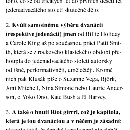
toho, co se od tři­cá­tých let do prv­ních dese­ti let
jeden­a­dva­cá­té­ho sto­le­tí sku­teč­ně dělo.
Kvů­li samot­né­mu výbě­ru dva­nác­ti
2.
(respek­ti­ve jede­nác­ti) jmen
od Bil­lie Holi­day
a Caro­le King až po sou­čas­nou prá­ci Pat­ti Smi­
th, kte­rá se z rocko­vé­ho kla­sic­ké­ho obdo­bí pře­
houp­la do jeden­a­dva­cá­té­ho sto­le­tí autor­sky
odliš­ně, per­for­ma­tiv­ně­ji, umě­lečtě­ji. Kro­mě
nich pak Klu­sák píše o Suzan­ne Vega, Björk,
Joni Mit­chell, Nina Simo­ne nebo Lau­rie Ander­
son, o Yoko Ono, Kate Bush a PJ Harvey.
A také o hnu­tí Riot girrrl, což je kapi­to­la,
3.
kte­rá je tou dva­nác­tou a v něčem je zásad­ní
:
uka­zu­je totiž, že žen­ská kape­la není nic slab­ší­