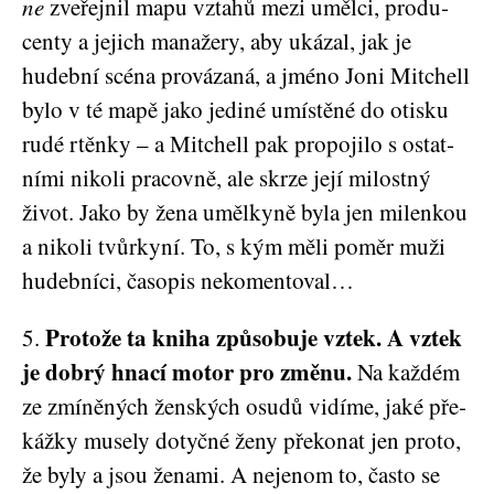
ne
zve­řej­nil mapu vzta­hů mezi uměl­ci, pro­du­
cen­ty a jejich mana­že­ry, aby uká­zal, jak je
hudeb­ní scé­na pro­vá­za­ná, a jmé­no Joni Mit­chell
bylo v té mapě jako jedi­né umís­tě­né do otis­ku
rudé rtěn­ky – a Mit­chell pak pro­po­ji­lo s ostat­
ní­mi niko­li pra­cov­ně, ale skr­ze její milost­ný
život. Jako by žena uměl­ky­ně byla jen milen­kou
a niko­li tvůr­ky­ní. To, s kým měli poměr muži
hudeb­ní­ci, časo­pis nekomentoval…
Pro­to­že ta kni­ha způ­so­bu­je vztek. A vztek
5.
je dob­rý hna­cí motor pro změ­nu.
Na kaž­dém
ze zmí­ně­ných žen­ských osu­dů vidí­me, jaké pře­
káž­ky muse­ly dotyč­né ženy pře­ko­nat jen pro­to,
že byly a jsou žena­mi. A neje­nom to, čas­to se