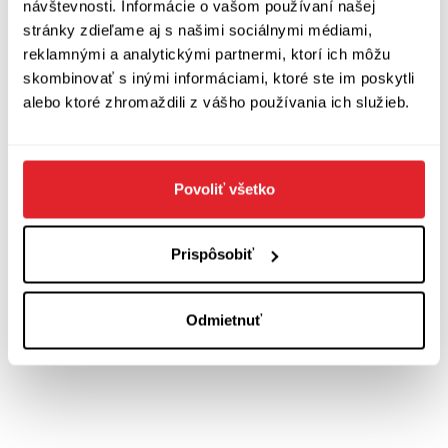
psáno pro Kavárnu Hostu
návštevnosti. Informácie o vašom používaní našej
stránky zdieľame aj s našimi sociálnymi médiami,
reklamnými a analytickými partnermi, ktorí ich môžu
Zobraziť diskusiu
(
Napíšte prvý komentár
)
skombinovať s inými informáciami, ktoré ste im poskytli
alebo ktoré zhromaždili z vášho používania ich služieb.
Povoliť všetko
Prispôsobiť
Odmietnuť