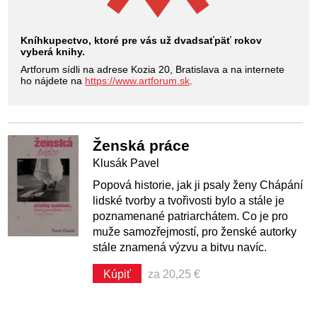
Kníhkupectvo, ktoré pre vás už dvadsaťpäť rokov
vyberá knihy.
Artforum sídli na adrese Kozia 20, Bratislava a na internete
ho nájdete na
https://www.artforum.sk
.
Ženská práce
Klusák Pavel
Popová historie, jak ji psaly ženy Chápání
lidské tvorby a tvořivosti bylo a stále je
poznamenané patriarchátem. Co je pro
muže samozřejmostí, pro ženské autorky
stále znamená výzvu a bitvu navíc.
Kúpiť
za 20,25 €