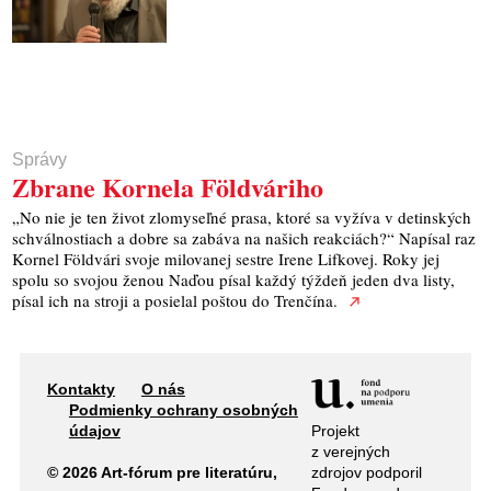
Správy
Zbrane Kornela Földváriho
„No nie je ten život zlomyseľné prasa, ktoré sa vyžíva v detinských
schválnostiach a dobre sa zabáva na našich reakciách?“ Napísal raz
Kornel Földvári svoje milovanej sestre Irene Lifkovej. Roky jej
spolu so svojou ženou Naďou písal každý týždeň jeden dva listy,
písal ich na stroji a posielal poštou do Trenčína.
Kontakty
O nás
Podmienky ochrany osobných
Projekt
údajov
z verejných
zdrojov podporil
© 2026 Art-fórum pre literatúru,