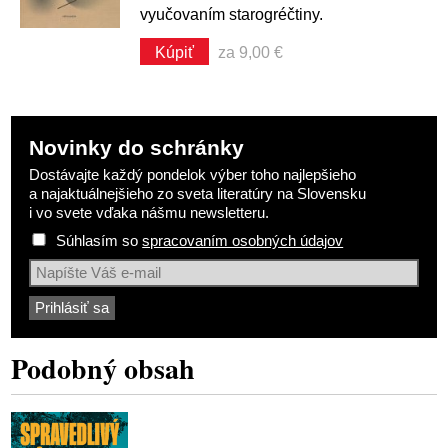
vyučovaním starogréčtiny.
Kúpiť
za 9,00 €
Novinky do schránky
Dostávajte každý pondelok výber toho najlepšieho
a najaktuálnejšieho zo sveta literatúry na Slovensku
i vo svete vďaka nášmu newsletteru.
Súhlasím so
spracovaním osobných údajov
Podobný obsah