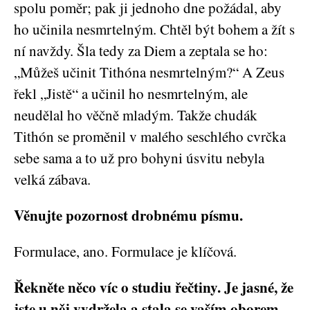
spolu poměr; pak ji jednoho dne požádal, aby
ho učinila nesmrtelným. Chtěl být bohem a žít s
ní navždy. Šla tedy za Diem a zeptala se ho:
„Můžeš učinit Tithóna nesmrtelným?“ A Zeus
řekl „Jistě“ a učinil ho nesmrtelným, ale
neudělal ho věčně mladým. Takže chudák
Tithón se proměnil v malého seschlého cvrčka
sebe sama a to už pro bohyni úsvitu nebyla
velká zábava.
Věnujte pozornost drobnému písmu.
Formulace, ano. Formulace je klíčová.
Řekněte něco víc o studiu řečtiny. Je jasné, že
jste u něj vydržela a stala se vaším oborem,