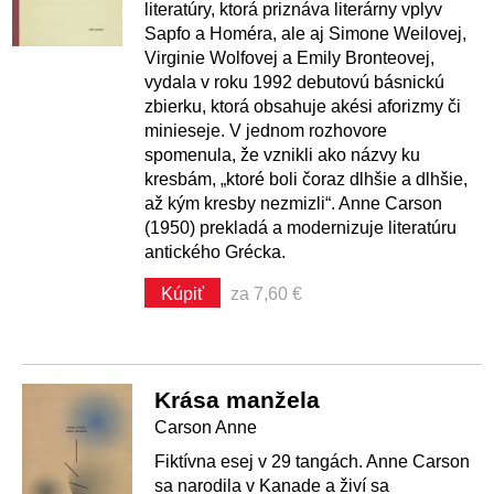
literatúry, ktorá priznáva literárny vplyv
Sapfo a Homéra, ale aj Simone Weilovej,
Virginie Wolfovej a Emily Bronteovej,
vydala v roku 1992 debutovú básnickú
zbierku, ktorá obsahuje akési aforizmy či
minieseje. V jednom rozhovore
spomenula, že vznikli ako názvy ku
kresbám, „ktoré boli čoraz dlhšie a dlhšie,
až kým kresby nezmizli“. Anne Carson
(1950) prekladá a modernizuje literatúru
antického Grécka.
Kúpiť
za 7,60 €
Krása manžela
Carson Anne
Fiktívna esej v 29 tangách. Anne Carson
sa narodila v Kanade a živí sa