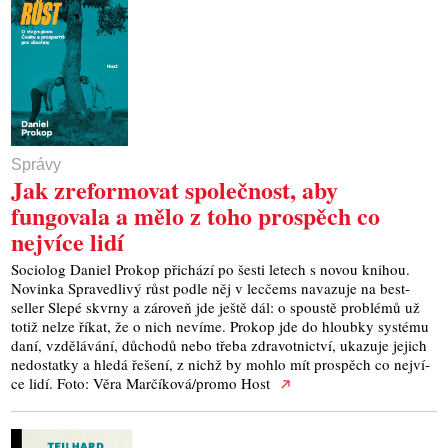
Správy
Jak zreformovat společnost, aby
fungovala a mělo z toho prospěch co
nejvíce lidí
Soci­o­log Daniel Pro­kop při­chá­zí po šes­ti letech s novou kni­hou.
Novin­ka Spra­ved­li­vý růst pod­le něj v lec­čems nava­zu­je na best­
seller Sle­pé skvr­ny a záro­veň jde ješ­tě dál: o spous­tě pro­blé­mů už
totiž nelze říkat, že o nich neví­me. Pro­kop jde do hloub­ky sys­té­mu
daní, vzdě­lá­vá­ní, důcho­dů nebo tře­ba zdra­vot­nic­tví, uka­zu­je jejich
nedo­stat­ky a hle­dá řeše­ní, z nichž by moh­lo mít pro­spěch co nej­ví­
ce lidí. Foto: Věra Marčíková/promo Host