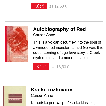
Kúpiť
za 12,60 €
Autobiography of Red
Carson Anne
This is a volcanic journey into the soul of
a winged red monster named Geryon. It is
queer coming-of-age love story, a Greek
myth retold, and a modern classic.
Kúpiť
za 13,53 €
Krátke rozhovory
Carson Anne
Kanadská poetka, profesorka klasickej