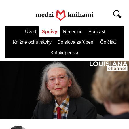
Úvod
Správy
Recenzie
Podcast
Knižné ochutnávky
Do slova zaľúbení
Čo čítať
Kníhkupectvá