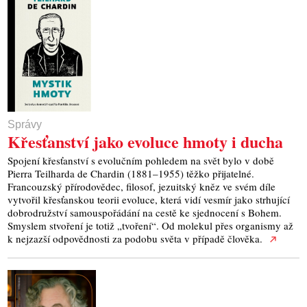
Správy
Křesťanství jako evoluce hmoty i ducha
Spojení křesťanství s evolučním pohledem na svět bylo v době
Pierra Teilharda de Chardin (1881–1955) těžko přijatelné.
Francouzský přírodovědec, filosof, jezuitský kněz ve svém díle
vytvořil křesťanskou teorii evoluce, která vidí vesmír jako strhující
dobrodružství samouspořádání na cestě ke sjednocení s Bohem.
Smyslem stvoření je totiž „tvoření“. Od molekul přes organismy až
k nejzazší odpovědnosti za podobu světa v případě člověka.