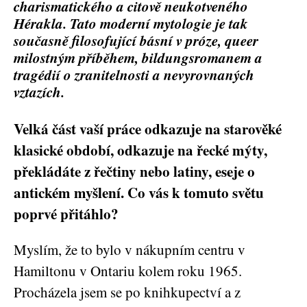
charismatického a citově neukotveného
Hérakla. Tato moderní mytologie je tak
současně filosofující básní v próze, queer
milostným příběhem, bildungsromanem a
tragédií o zranitelnosti a nevyrovnaných
vztazích.
Velká část vaší práce odkazuje na starověké
klasické období, odkazuje na řecké mýty,
překládáte z řečtiny nebo latiny, eseje o
antickém myšlení. Co vás k tomuto světu
poprvé přitáhlo?
Myslím, že to bylo v nákupním centru v
Hamiltonu v Ontariu kolem roku 1965.
Procházela jsem se po knihkupectví a z