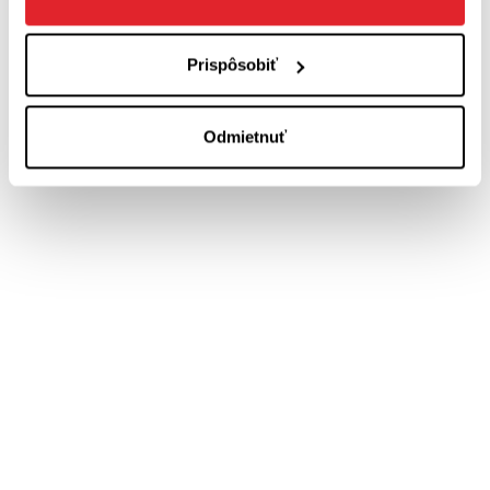
Prispôsobiť
Odmietnuť