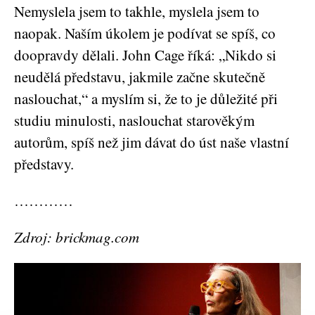
Nemyslela jsem to takhle, myslela jsem to
naopak. Naším úkolem je podívat se spíš, co
doopravdy dělali. John Cage říká: „Nikdo si
neudělá představu, jakmile začne skutečně
naslouchat,“ a myslím si, že to je důležité při
studiu minulosti, naslouchat starověkým
autorům, spíš než jim dávat do úst naše vlastní
představy.
…………
Zdroj: brickmag.com