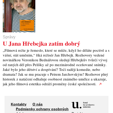
Správy
U Jana Hřebejka zatím dobrý
„Filmová režie je řemeslo, které se může, když ho děláte poctivě a s
vášní, stát uměním,“ říká režisér Jan Hřebejk. Rozhovory vedené
novinářkou Veronikou Bednářovou sledují Hřebejkův tvůrčí vývoj
od raných děl přes Pelíšky až po mezinárodně oceňované snímky.
Jaké bylo jeho dětství a dospívání? Točí raději komedie, nebo
dramata? Jak se mu pracuje s Petrem Jarchovským? Rozhovor plný
historek z natáčení odhaluje osobnost známého umělce a ukazuje,
jak jeho filmová estetika odráží proměny české společnosti.
Kontakty
O nás
Podmienky ochrany osobných