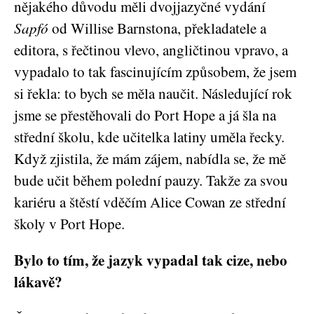
nějakého důvodu měli dvojjazyčné vydání
Sapfó
od Willise Barnstona, překladatele a
editora, s řečtinou vlevo, angličtinou vpravo, a
vypadalo to tak fascinujícím způsobem, že jsem
si řekla: to bych se měla naučit. Následující rok
jsme se přestěhovali do Port Hope a já šla na
střední školu, kde učitelka latiny uměla řecky.
Když zjistila, že mám zájem, nabídla se, že mě
bude učit během polední pauzy. Takže za svou
kariéru a štěstí vděčím Alice Cowan ze střední
školy v Port Hope.
Bylo to tím, že jazyk vypadal tak cize, nebo
lákavě?