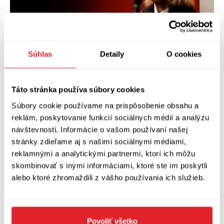
Súhlas
Detaily
O cookies
Táto stránka používa súbory cookies
Súbory cookie používame na prispôsobenie obsahu a
Anne Carson
(* 1950) je pravděpodobně
reklám, poskytovanie funkcií sociálnych médií a analýzu
nejuznávanější žijící anglofonní básnířkou a její
návštevnosti. Informácie o vašom používaní našej
„Autobiografie rudé“, jež nyní vychází v českém
stránky zdieľame aj s našimi sociálnymi médiami,
reklamnými a analytickými partnermi, ktorí ich môžu
překladu Tomáše Gabriela v nakladatelství
skombinovať s inými informáciami, ktoré ste im poskytli
Argo, patří k vrcholům jejího díla.
alebo ktoré zhromaždili z vášho používania ich služieb.
Zobraziť diskusiu
(
Napíšte prvý komentár
)
Povoliť všetko