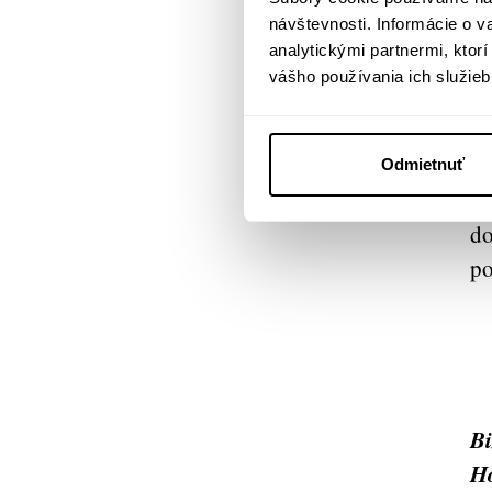
návštevnosti. Informácie o 
Ob
analytickými partnermi, ktor
st
vášho používania ich služieb
sk
po
zm
Odmietnuť
Po
do
po
Bi
Ho