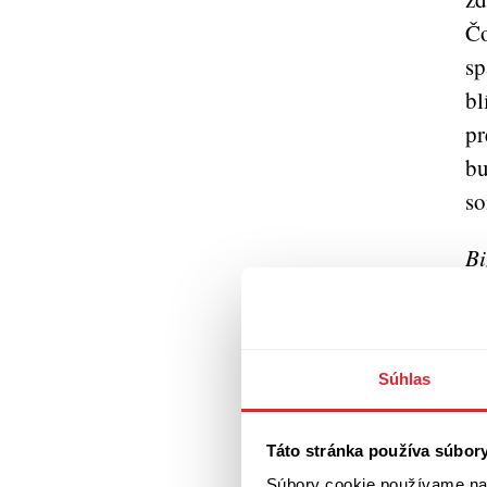
Čo
sp
bl
pr
bu
so
Bi
čí
pr
Ol
Súhlas
sv
z 
Táto stránka používa súbor
ne
Súbory cookie používame na 