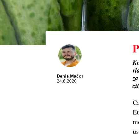
P
Kn
vl
za
Denis Mačor
24.8.2020
ci
Ca
Eu
ni
us