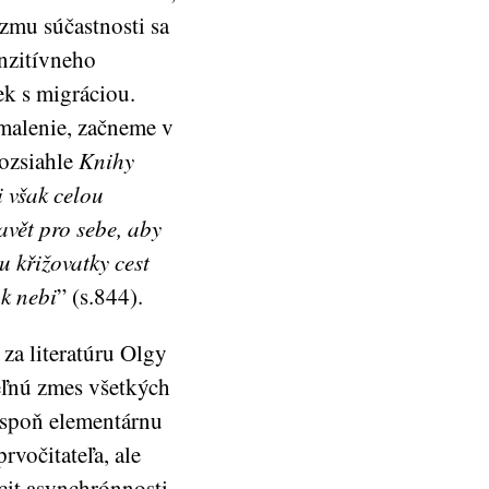
zmu súčastnosti sa
enzitívneho
ek s migráciou.
omalenie, začneme v
Rozsiahle
Knihy
i však celou
avět pro sebe, aby
u křižovatky cest
k nebi
” (s.844).
za literatúru Olgy
eľnú zmes všetkých
 aspoň elementárnu
rvočitateľa, ale
cit asynchrónnosti.