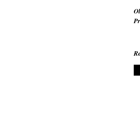
Ol
Pr
Re