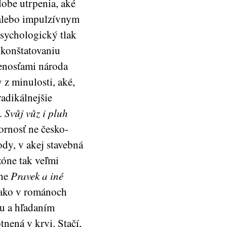
dobe utrpenia, aké
 alebo impulzívnym
sychologický tlak
 konštatovaniu
enosťami národa
 z minulosti, aké,
radikálnejšie
.
Svůj vůz i pluh
ornosť ne česko-
dy, v akej stavebná
zóne tak veľmi
ihe
Pravek a iné
ako v románoch
u a hľadaním
nená v krvi. Stačí,