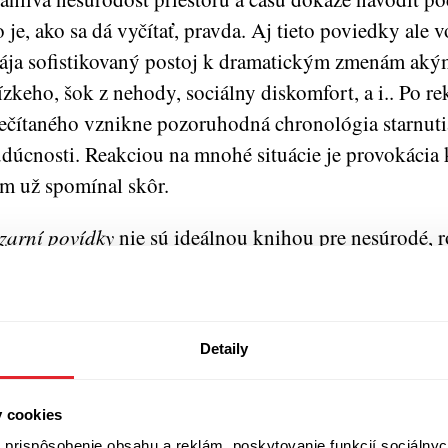
 je, ako sa dá vyčítať, pravda. Aj tieto poviedky ale 
ája sofistikovaný postoj k dramatickým zmenám aký
ízkeho, šok z nehody, sociálny diskomfort, a i.. Po re
ečítaného vznikne pozoruhodná chronológia starnutia
dúcnosti. Reakciou na mnohé situácie je provokácia k
m už spomínal skôr.
zarní povídky
nie sú ideálnou knihou pre nesúrodé, 
tanie na pokračovanie. Individuálne celky strácajú h
emenlivosti, ktorá tvorí najvýraznejší čitateľský pôžit
gy Tokarczuk. Dokáže vyvolať pocit ťarchy dreveného
Detaily
ojich bremenách historicky skúšané Poľsko nesie. V 
ďalekej či bližšej minulosti sa môže vytratiť vôľa po 
y cookies
pohodlia, aké, aspoň teda vo mne, kniha vyvolala.
prispôsobenie obsahu a reklám, poskytovanie funkcií sociálnyc