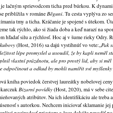
 je lačným sprievodcom ticha pred búrkou. K dynami
se priblížila v románe
Běguni
. Tu cesta vyplýva zo s
ímania tmy a ticha. Kráčanie je spojené s útekom. Út
eme tak rýchlo, ako si žiada doba a keď narazí na sp
m hľadať silu a rýchlosť. Hoc aj v šume rieky Odry. 
akubovy
(Host, 2016) sa dajú vystihnúť vo vete:„
Pak s
ležitost lépe promyslel a usoudil, že by kapli neměl st
plnil vlastní prázdnotu, ale pro prostý lid, aby si měl 
e odpočinout a odkud by mohli namířit své myšlenky 
vá kniha poviedok čerstvej laureátky nobelovej ceny 
okarczuk
Bizarní povídky
(Host, 2020), má v sebe cit
ieňovaných atribútov. Na ich identifikáciu ale treba
úsenosť s autorkou. Nechcem iniciovať sklamanie jej p
anlivá nesúrodosť priestoru a času dokáže navodiť po