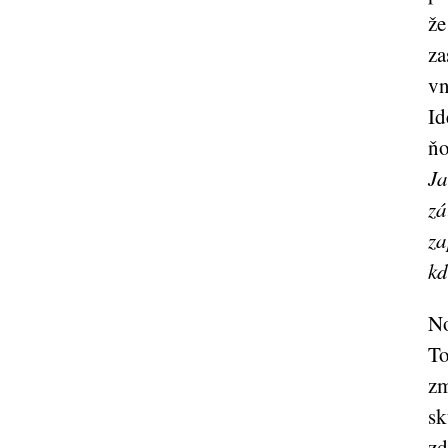
že
za
vn
Id
ňo
J
zá
za
kd
No
T
zm
sk
zd