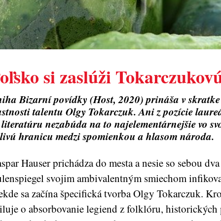
oľsko si zaslúži Tokarczukov
iha Bizarní povídky (Host, 2020) prináša v skratke
astnosti talentu Olgy Tokarczuk. Ani z pozície laure
 literatúru nezabúda na to najelementárnejšie vo sv
tlivú hranicu medzi spomienkou a hlasom národa.
spar Hauser prichádza do mesta a nesie so sebou dva l
lenspiegel svojim ambivalentným smiechom infikoval 
ekde sa začína špecifická tvorba Olgy Tokarczuk. K
iluje o absorbovanie legiend z folklóru, historických 