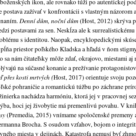
boženských ikon, ale rovnako túži po autentickej po
e postava zažívať v konfrontácii s vlastným názorom
onaním.
Denní dům, noční dům
(Host, 2012) skrýva p
dzi postavami za sen. Neskĺza ale k surrealistickému
oblému s identitou. Naopak, encyklopedickými skús
pĺňa priestor poľského Kladska a hľadá v ňom stigmy
o sa nám čitateľsky môže zdať, okrajovo, miestami aj 
lývajú na súčasné konanie a prežívanie protagonistov
ď přes kosti mrtvých (
Host,
2017) orientuje svoju poz
ľské pohraničie a romantickú túžbu po záchrane príro
žinierka nachádza harmóniu, ktorá jej v pracovnej se
ýba, hoci jej živobytie má premenlivú povahu. V kn
sy
(Premedia, 2015) vnímame spoločenské premeny 
rmanna Brocha. S osudom vzťahov, bojom o integrit
vného miesta v dejinách. Katastrofa nemusí byť zhmot