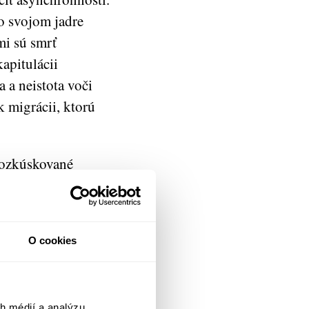
vo svojom jadre
mi sú smrť
kapitulácii
 a neistota voči
 migrácii, ktorú
rozkúskované
odnotu
ok z literatúry
 kríža, aké na
O cookies
krátkych zážitkoch
objavovaní
h médií a analýzu