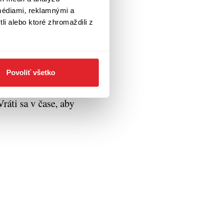
médiami, reklamnými a
ožstvo zaváranín
li alebo ktoré zhromaždili z
 zájazdu,
ledná kniha
 v najlepšom slova
mi k akým patrí.
Povoliť všetko
vystihnúť modernú
ráti sa v čase, aby