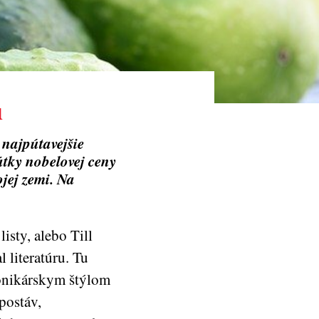
ú
 najpútavejšie
átky nobelovej ceny
ojej zemi. Na
isty, alebo Till
literatúru. Tu
ronikárskym štýlom
postáv,