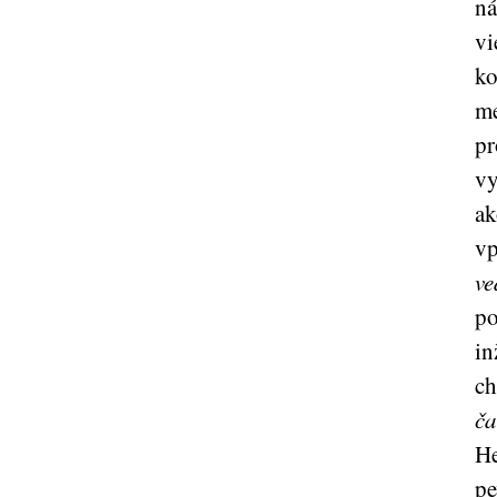
ná
vi
k
me
pr
vy
ak
vp
ve
po
in
ch
ča
He
pe