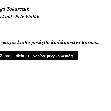
ga Tokarczuk
eklad: Petr Vidlák
cenznú knihu poskytlo kníhkupectvo Kosmas.
Zobraziť diskusiu
(
Napíšte prvý komentár
)