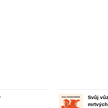
y
Svůj vůz
mrtvých