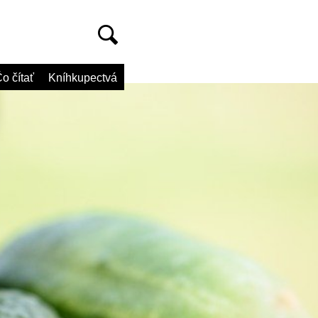
o čítať
Kníhkupectvá