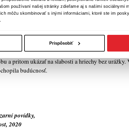
vašom používaní našej stránky zdieľame aj s našimi sociálnymi 
sesívne kontrolovanie bankového účtu, nadmerné mn
í ich môžu skombinovať s inými informáciami, ktoré ste im poskyt
aré desiatky rokov, narušené pohodlie intelektuálneho
.
úsenosť so samotou po smrti posledného rodiča. Pos
viedok Olgy Tokarczuk je spisovateľskou exhibíciou
ysle. Má v sebe pokoru, nepopiera skúsenosť s koreň
Prispôsobiť
ľsko si zaslúži hlas, aký má Tokarczuková. Dokáže 
bu a pritom ukázať na slabosti a hriechy bez urážky. V
chopila budúcnosť.
zarní povídky,
st, 2020