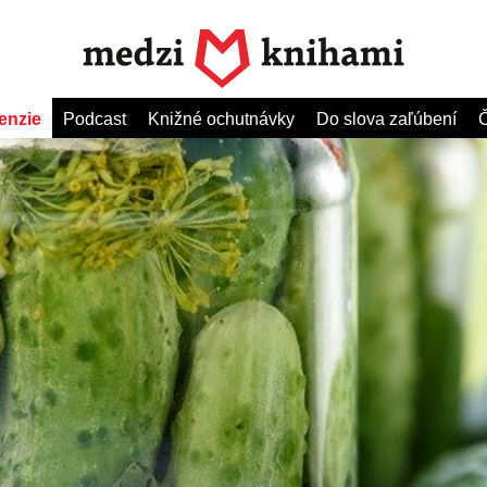
enzie
Podcast
Knižné ochutnávky
Do slova zaľúbení
Č