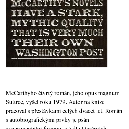
McCarthyho čtvrtý román, jeho opus magnum
Suttree, vyšel roku 1979. Autor na knize
pracoval s přestávkami celých dvacet let. Román
s autobiografickými prvky je psán
experimentální formou, jež dle literárních