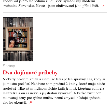
Fedor Gál je pro mě jedním z lidí, kteří symbolizují moderní
svobodné Slovensko. Navíc - jsem obdivovatel jeho přímé řeči.
Správy
Dva dojímavé príbehy
Niekedy otvorím knihu a cítim, že teraz je ten správny čas, kedy si
ju musím prečítať. Nedávno som prečítal 2 knihy, ktoré majú niečo
spoločné. Hlavným hrdinom týchto kníh je muž, ktorému zomrela
manželka a on sa nevie s jej stratou vyrovnať. A keďže život bez
milovanej ženy pre týchto mužov nemá zmysel, hľadajú spôsob,
ako ho ukončiť.