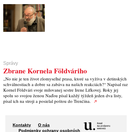
Správy
Zbrane Kornela Földváriho
„No nie je ten život zlomyseľné prasa, ktoré sa vyžíva v detinských
schválnostiach a dobre sa zabáva na našich reakciách?“ Napísal raz
Kornel Földvári svoje milovanej sestre Irene Lifkovej. Roky jej
spolu so svojou ženou Naďou písal každý týždeň jeden dva listy,
písal ich na stroji a posielal poštou do Trenčína.
Kontakty
O nás
Podmienky ochrany osobných