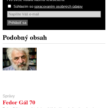
Súhlasím so
spracovaním osobných údajov
Podobný obsah
Správy
Fedor Gál 70