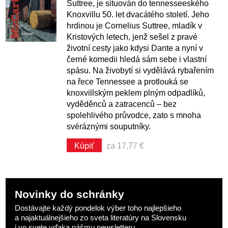
Suttree, je situován do tennesseeského
Knoxvillu 50. let dvacátého století. Jeho
hrdinou je Cornelius Suttree, mladík v
Kristových letech, jenž sešel z pravé
životní cesty jako kdysi Dante a nyní v
černé komedii hledá sám sebe i vlastní
spásu. Na živobytí si vydělává rybařením
na řece Tennessee a protlouká se
knoxvillským peklem plným odpadlíků,
vyděděnců a zatracenců – bez
spolehlivého průvodce, zato s mnoha
svéráznými souputníky.
Kúpiť
za 17,77 €
Novinky do schránky
Dostávajte každý pondelok výber toho najlepšieho
a najaktuálnejšieho zo sveta literatúry na Slovensku
i vo svete vďaka nášmu newsletteru.