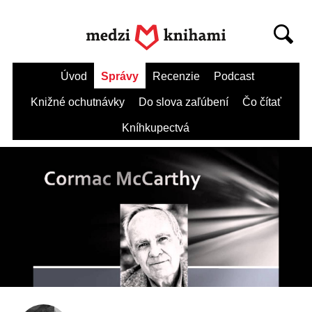
Úvod
Správy
Recenzie
Podcast
Knižné ochutnávky
Do slova zaľúbení
Čo čítať
Kníhkupectvá