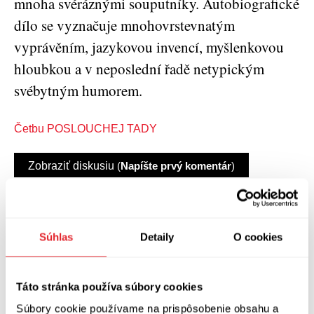
mnoha svéráznými souputníky. Autobiografické
dílo se vyznačuje mnohovrstevnatým
vyprávěním, jazykovou invencí, myšlenkovou
hloubkou a v neposlední řadě netypickým
svébytným humorem.
Četbu POSLOUCHEJ TADY
Zobraziť diskusiu
(
Napíšte prvý komentár
)
Súhlas
Detaily
O cookies
Táto stránka používa súbory cookies
Súbory cookie používame na prispôsobenie obsahu a