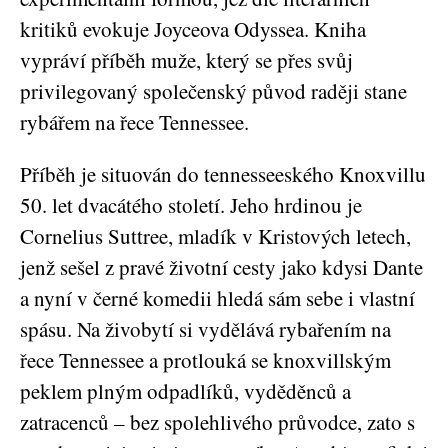
kritiků evokuje Joyceova Odyssea. Kniha
vypráví příběh muže, který se přes svůj
privilegovaný společenský původ raději stane
rybářem na řece Tennessee.
Příběh je situován do tennesseeského Knoxvillu
50. let dvacátého století. Jeho hrdinou je
Cornelius Suttree, mladík v Kristových letech,
jenž sešel z pravé životní cesty jako kdysi Dante
a nyní v černé komedii hledá sám sebe i vlastní
spásu. Na živobytí si vydělává rybařením na
řece Tennessee a protlouká se knoxvillským
peklem plným odpadlíků, vyděděnců a
zatracenců – bez spolehlivého průvodce, zato s