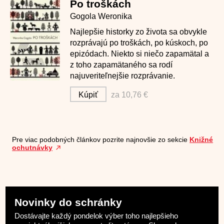
Po troškách
Gogola Weronika
Najlepšie historky zo života sa obvykle
rozprávajú po troškách, po kúskoch, po
epizódach. Niekto si niečo zapamätal a
z toho zapamätaného sa rodí
najuveriteľnejšie rozprávanie.
Kúpiť
za 10,76 €
Pre viac podobných článkov pozrite najnovšie zo sekcie
Knižné
ochutnávky
Novinky do schránky
Dostávajte každý pondelok výber toho najlepšieho