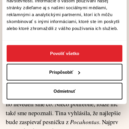
návštevnosti. Informácie o vašom používaní našej
vystrojiť pohreb, že si zasluhujú vlastný
stránky zdieľame aj s našimi sociálnymi médiami,
cintorín. Vyniesli sme škatuľku z verandy, kľúč
reklamnými a analytickými partnermi, ktorí ich môžu
skombinovať s inými informáciami, ktoré ste im poskytli
vrátili do pivnice a vybrali sa do záhrady tety
alebo ktoré zhromaždili z vášho používania ich služieb.
Terezy. Mamina záhradka slúžila len na
zeleninu, rástli tam nanajvýš jahody, šalát,
mrkva, petržlen a cibuľa. V tetinej záhrade boli
Povoliť všetko
len kvety a jedna jahodová hriadka. Miesto sme
našli za altánkom obrasteným popínavým
Prispôsobiť
viničom. Panovala tam takmer tma a vlhko.
Hrabličkami sme vykopali jamku a vložili sme
Odmietnuť
do nej škatuľku. Chceli sme aj niečo zaspievať,
no nevedeli sme čo. Niečo pohrebné, ibaže nič
také sme nepoznali. Tina vyhlásila, že najlepšie
bude zaspievať pesničku z
Pocahontas
. Najprv