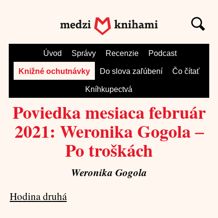
Úvod
Správy
Recenzie
Podcast
Knižné ochutnávky
Do slova zaľúbení
Čo čítať
Kníhkupectvá
Poviedka mesiaca február
2021: Weronika Gogola ‒
Po troškách
Weronika Gogola
Hodina druhá