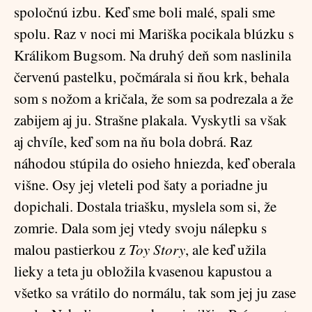
spoločnú izbu. Keď sme boli malé, spali sme
spolu. Raz v noci mi Mariška pocikala blúzku s
Králikom Bugsom. Na druhý deň som naslinila
červenú pastelku, počmárala si ňou krk, behala
som s nožom a kričala, že som sa podrezala a že
zabijem aj ju. Strašne plakala. Vyskytli sa však
aj chvíle, keď som na ňu bola dobrá. Raz
náhodou stúpila do osieho hniezda, keď oberala
višne. Osy jej vleteli pod šaty a poriadne ju
dopichali. Dostala triašku, myslela som si, že
zomrie. Dala som jej vtedy svoju nálepku s
malou pastierkou z
Toy Story
, ale keď užila
lieky a teta ju obložila kvasenou kapustou a
všetko sa vrátilo do normálu, tak som jej ju zase