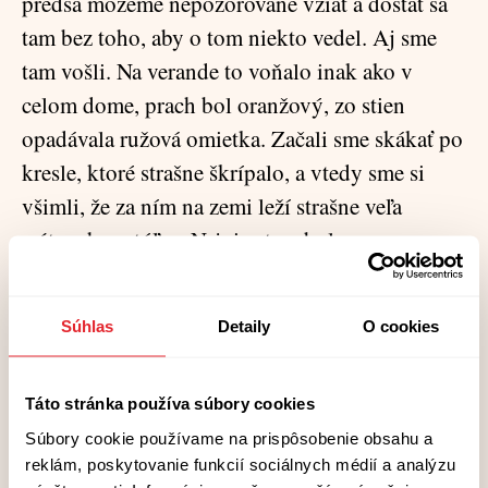
predsa môžeme nepozorovane vziať a dostať sa
tam bez toho, aby o tom niekto vedel. Aj sme
tam vošli. Na verande to voňalo inak ako v
celom dome, prach bol oranžový, zo stien
opadávala ružová omietka. Začali sme skákať po
kresle, ktoré strašne škrípalo, a vtedy sme si
všimli, že za ním na zemi leží strašne veľa
mŕtvych motýľov. Najviac tam bolo
vidlochvostov. Začali sme ich vyťahovať a jemne
ukladať jedného vedľa druhého. Vyzerali, akoby
Súhlas
Detaily
O cookies
spali. Niektoré sa už rozpadávali. Vzali sme
desať vidlochvostov, jedno krídlo žltáčika a
jedného nočného motýľa. Všetko sme to vložili
Táto stránka používa súbory cookies
do starej škatuľky na nite, čo sme našli v
Súbory cookie používame na prispôsobenie obsahu a
reklám, poskytovanie funkcií sociálnych médií a analýzu
singerke. Rozhodli sme sa, že tým tvorom treba