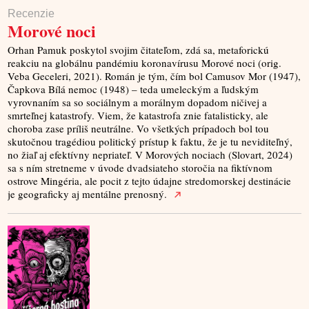
Recenzie
Morové noci
Orhan Pamuk poskytol svojim čitateľom, zdá sa, metaforickú
reakciu na globálnu pandémiu koronavírusu Morové noci (orig.
Veba Geceleri, 2021). Román je tým, čím bol Camusov Mor (1947),
Čapkova Bílá nemoc (1948) – teda umeleckým a ľudským
vyrovnaním sa so sociálnym a morálnym dopadom ničivej a
smrteľnej katastrofy. Viem, že katastrofa znie fatalisticky, ale
choroba zase príliš neutrálne. Vo všetkých prípadoch bol tou
skutočnou tragédiou politický prístup k faktu, že je tu neviditeľný,
no žiaľ aj efektívny nepriateľ. V Morových nociach (Slovart, 2024)
sa s ním stretneme v úvode dvadsiateho storočia na fiktívnom
ostrove Mingéria, ale pocit z tejto údajne stredomorskej destinácie
je geograficky aj mentálne prenosný.