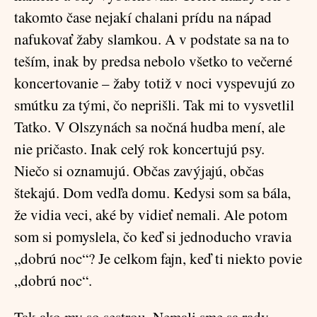
takomto čase nejakí chalani prídu na nápad
nafukovať žaby slamkou. A v podstate sa na to
teším, inak by predsa nebolo všetko to večerné
koncertovanie – žaby totiž v noci vyspevujú zo
smútku za tými, čo neprišli. Tak mi to vysvetlil
Tatko. V Olszynách sa nočná hudba mení, ale
nie pričasto. Inak celý rok koncertujú psy.
Niečo si oznamujú. Občas zavýjajú, občas
štekajú. Dom vedľa domu. Kedysi som sa bála,
že vidia veci, aké by vidieť nemali. Ale potom
som si pomyslela, čo keď si jednoducho vravia
„dobrú noc“? Je celkom fajn, keď ti niekto povie
„dobrú noc“.