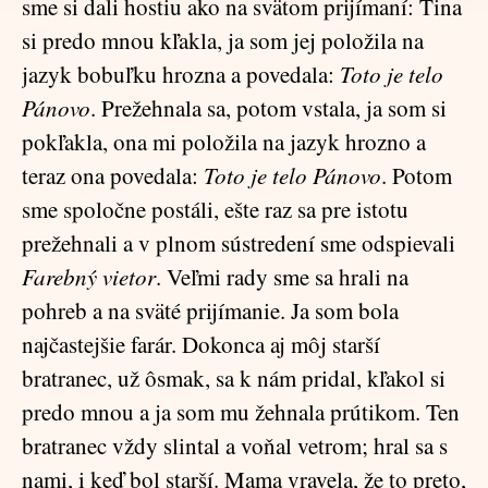
sme si dali hostiu ako na svätom prijímaní: Tina
si predo mnou kľakla, ja som jej položila na
jazyk bobuľku hrozna a povedala:
Toto je telo
Pánovo
. Prežehnala sa, potom vstala, ja som si
pokľakla, ona mi položila na jazyk hrozno a
teraz ona povedala:
Toto je telo Pánovo
. Potom
sme spoločne postáli, ešte raz sa pre istotu
prežehnali a v plnom sústredení sme odspievali
Farebný vietor
. Veľmi rady sme sa hrali na
pohreb a na sväté prijímanie. Ja som bola
najčastejšie farár. Dokonca aj môj starší
bratranec, už ôsmak, sa k nám pridal, kľakol si
predo mnou a ja som mu žehnala prútikom. Ten
bratranec vždy slintal a voňal vetrom; hral sa s
nami, i keď bol starší. Mama vravela, že to preto,