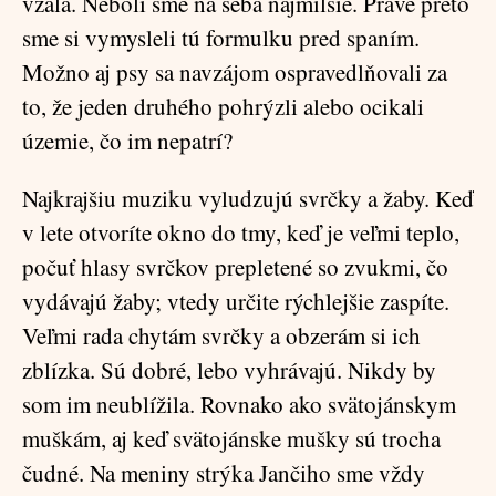
vzala. Neboli sme na seba najmilšie. Práve preto
sme si vymysleli tú formulku pred spaním.
Možno aj psy sa navzájom ospravedlňovali za
to, že jeden druhého pohrýzli alebo ocikali
územie, čo im nepatrí?
Najkrajšiu muziku vyludzujú svrčky a žaby. Keď
v lete otvoríte okno do tmy, keď je veľmi teplo,
počuť hlasy svrčkov prepletené so zvukmi, čo
vydávajú žaby; vtedy určite rýchlejšie zaspíte.
Veľmi rada chytám svrčky a obzerám si ich
zblízka. Sú dobré, lebo vyhrávajú. Nikdy by
som im neublížila. Rovnako ako svätojánskym
muškám, aj keď svätojánske mušky sú trocha
čudné. Na meniny strýka Jančiho sme vždy