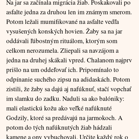
Na jar sa začínala migrácia žiab. Poskakovali po
asfalte jedna za druhou len im známym smerom.
Potom ležali mumifikované na asfalte vedľa
vysušených konských hovien. Žaby sa na jar
oddávali ľúbostným rituálom, ktorým som
celkom nerozumela. Zliepali sa navzájom a
jedna na druhej skákali vpred. Chalanom najprv
prišlo na um oddeľovať ich. Pripomínalo to
odpínanie suchého zipsu na adidaskách. Potom
zistili, že žaby sa dajú aj nafúknuť, stačí vopchať
im slamku do zadku. Naduli sa ako balóniky:
mali elastickú kožu ako veľké nafúknuté
Godzily, ktoré sa predávajú na jarmokoch. A
potom do tých nafúknutých žiab hádzali
kamene a ony vybuchovali. Určite každý rok o