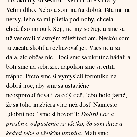
Tak ako my so sestrou. Nemali sme sa rady.
Veľmi dlho. Nebola som na ňu dobrá. Išla mi na
nervy, lebo sa mi plietla pod nohy, chcela
chodiť so mnou k Seji, no my so Sejou sme sa
už venovali vlastným záležitostiam. Neskôr som
ju začala školiť a rozkazovať jej. Väčšinou sa
dala, ale občas nie. Hoci sme sa ukrutne hádali a
boli sme na seba zlé, napokon sme sa cítili
trápne. Preto sme si vymysleli formulku na
dobrú noc, aby sme sa ustavične
neospravedlňovali za celý deň, lebo bolo jasné,
že sa toho nazbiera viac než dosť. Namiesto
„dobrú noc“ sme si hovorili:
Dobrú noc a
prosím o odpustenie za všetko, čo som dnes a
kedysi tebe a všetkým urobila.
Mali sme