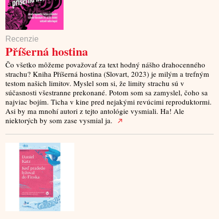
Recenzie
Příšerná hostina
Čo všetko môžeme považovať za text hodný nášho drahocenného
strachu? Kniha Příšerná hostina (Slovart, 2023) je milým a trefným
testom našich limitov. Myslel som si, že limity strachu sú v
súčasnosti všestranne prekonané. Potom som sa zamyslel, čoho sa
najviac bojím. Ticha v kine pred nejakými revúcimi reproduktormi.
Asi by ma mnohí autori z tejto antológie vysmiali. Ha! Ale
niektorých by som zase vysmial ja.