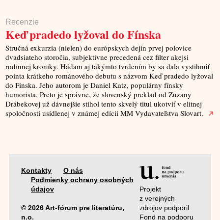
Recenzie
Keď pradedo lyžoval do Fínska
Stručná exkurzia (nielen) do európskych dejín prvej polovice
dvadsiateho storočia, subjektívne precedená cez filter akejsi
rodinnej kroniky. Hádam aj takýmto tvrdením by sa dala vystihnúť
pointa krátkeho románového debutu s názvom Keď pradedo lyžoval
do Fínska. Jeho autorom je Daniel Katz, populárny fínsky
humorista. Preto je správne, že slovenský preklad od Zuzany
Drábekovej už dávnejšie stihol tento skvelý titul ukotviť v elitnej
spoločnosti usídlenej v známej edícii MM Vydavateľstva Slovart.
Kontakty
O nás
Podmienky ochrany osobných
Projekt
údajov
z verejných
zdrojov podporil
© 2026 Art-fórum pre literatúru,
Fond na podporu
n.o.