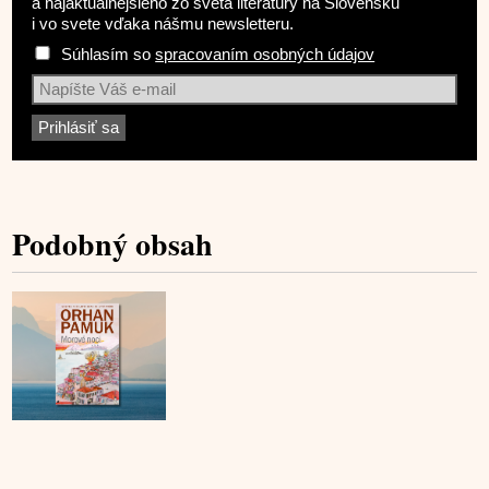
a najaktuálnejšieho zo sveta literatúry na Slovensku
i vo svete vďaka nášmu newsletteru.
Súhlasím so
spracovaním osobných údajov
Podobný obsah