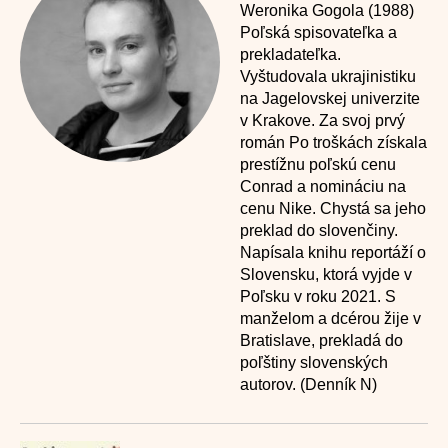
Weronika Gogola (1988)
Poľská spisovateľka a
prekladateľka.
Vyštudovala ukrajinistiku
na Jagelovskej univerzite
v Krakove. Za svoj prvý
román Po troškách získala
prestížnu poľskú cenu
Conrad a nomináciu na
cenu Nike. Chystá sa jeho
preklad do slovenčiny.
Napísala knihu reportáží o
Slovensku, ktorá vyjde v
Poľsku v roku 2021. S
manželom a dcérou žije v
Bratislave, prekladá do
poľštiny slovenských
autorov. (Denník N)