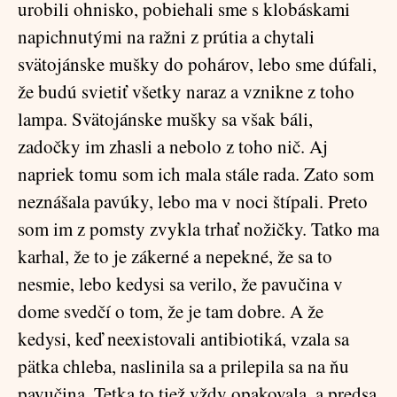
urobili ohnisko, pobiehali sme s klobáskami
napichnutými na ražni z prútia a chytali
svätojánske mušky do pohárov, lebo sme dúfali,
že budú svietiť všetky naraz a vznikne z toho
lampa. Svätojánske mušky sa však báli,
zadočky im zhasli a nebolo z toho nič. Aj
napriek tomu som ich mala stále rada. Zato som
neznášala pavúky, lebo ma v noci štípali. Preto
som im z pomsty zvykla trhať nožičky. Tatko ma
karhal, že to je zákerné a nepekné, že sa to
nesmie, lebo kedysi sa verilo, že pavučina v
dome svedčí o tom, že je tam dobre. A že
kedysi, keď neexistovali antibiotiká, vzala sa
pätka chleba, naslinila sa a prilepila sa na ňu
pavučina. Tetka to tiež vždy opakovala, a predsa