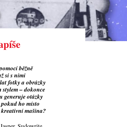
apíše
h pomocí běžně
ž si s nimi
at fotky a obrázky
ým stylem – dokonce
ku generuje otázky
, pokud ho místo
 kreativní mašina?
 Jasper, Sudowrite,