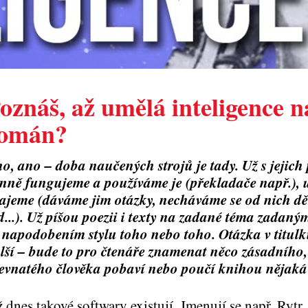
oznáš, až umělá inteligence n
omán?
o, ano – doba naučených strojů je tady. Už s jejic
nně fungujeme a používáme je (překladače např.), u
ajeme (dáváme jim otázky, necháváme se od nich děl
d...). Už píšou poezii i texty na zadané téma zadan
s napodobením stylu toho nebo toho. Otázka v titul
lší – bude to pro čtenáře znamenat něco zásadního
evnatého člověka pobaví nebo poučí knihou nějaká
 dnes takové softwary existují. Jmenují se např. Rytr,