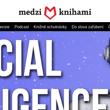
enzie
Podcast
Knižné ochutnávky
Do slova zaľúbení
Č