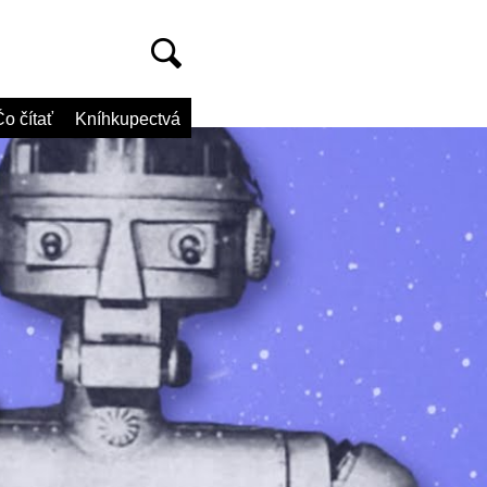
o čítať
Kníhkupectvá