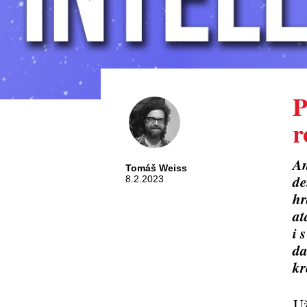
P
r
An
Tomáš Weiss
de
8.2.2023
hr
at
i 
da
kr
Už