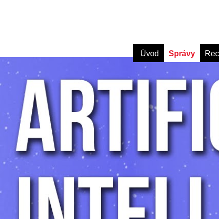
Úvod
Správy
Rec