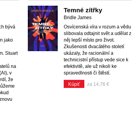
Temné zítřky
Bridle James
ech bývá
Osvícenská víra v rozum a vědu
slibovala odtajnit svět a udělat z
en jako
něj lepší místo pro život.
Zkušenosti dvacátého století
m. Stuart
ukázaly, že racionální a
technicistní přístup vede sice k
telů na
efektivitě, ale už nikoli ke
AI), v
spravedlnosti či štěstí.
rdí, že
Kúpiť
za 14,76 €
 můžeme
okud
 znovu