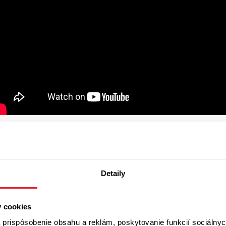
Zobraziť diskusiu
(
Napíšte prvý komentár
)
Detaily
y cookies
prispôsobenie obsahu a reklám, poskytovanie funkcií sociálnyc