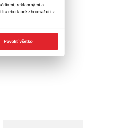
médiami, reklamnými a
li alebo ktoré zhromaždili z
Povoliť všetko