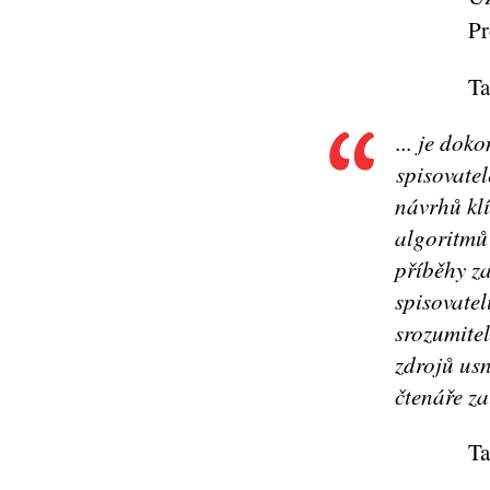
Pr
Ta
... je dok
spisovate
návrhů kl
algoritmů 
příběhy za
spisovate
srozumite
zdrojů us
čtenáře z
Ta