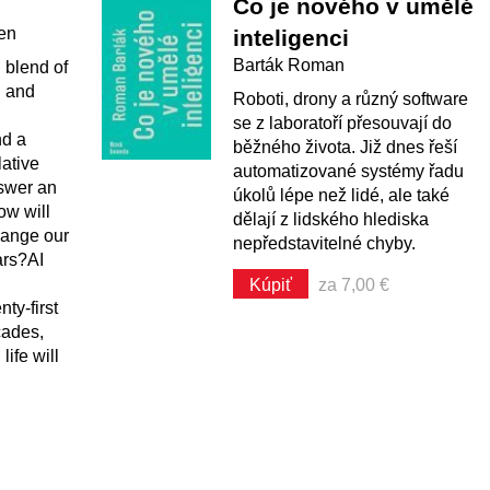
Co je nového v umělé
en
inteligenci
Barták Roman
 blend of
g and
Roboti, drony a různý software
se z laboratoří přesouvají do
nd a
běžného života. Již dnes řeší
lative
automatizované systémy řadu
nswer an
úkolů lépe než lidé, ale také
ow will
dělají z lidského hlediska
change our
nepředstavitelné chyby.
ars?AI
Kúpiť
za 7,00 €
ty-first
cades,
ife will