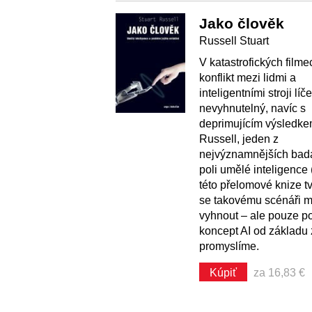
Jako člověk
Russell Stuart
V katastrofických film
konflikt mezi lidmi a
inteligentními stroji líč
nevyhnutelný, navíc s
deprimujícím výsledke
Russell, jeden z
nejvýznamnějších bada
poli umělé inteligence (
této přelomové knize tv
se takovému scénáři
vyhnout – ale pouze p
koncept AI od základu
promyslíme.
Kúpiť
za 16,83 €