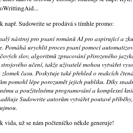
oWrittingAid...
k např. Sudowrite se prodává s tímhle promo:
onalý nástroj pro psaní románů AI pro aspirující a zk
le. Pomáhá urychlit proces psaní pomocí automatizo
íčových slov, algoritmů zpracování přirozeného jazyk
strojového učení, takže uživatelé mohou vytvářet vyso
 zlomek času. Poskytuje také přehled o reakcích čten
lům pomohl lépe porozumět jejich publiku. Díky snad
lnému a použitelnému programování a komplexní kn
nadňuje Sudowrite autorům vytvářet poutavé příběhy,
aujmou.
k vida, už se nám počteníčko někde generuje!