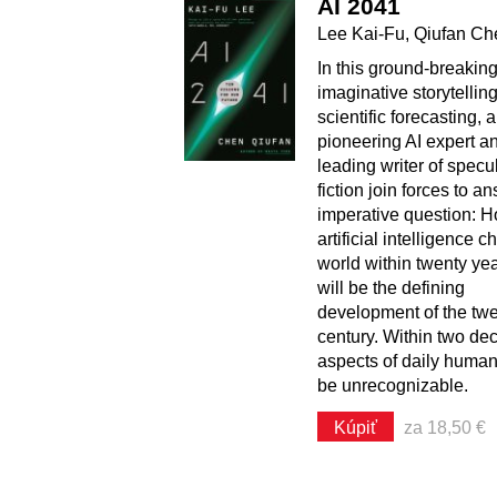
AI 2041
Lee Kai-Fu, Qiufan Ch
In this ground-breaking
imaginative storytellin
scientific forecasting, a
pioneering AI expert a
leading writer of specu
fiction join forces to a
imperative question: H
artificial intelligence 
world within twenty ye
will be the defining
development of the twen
century. Within two de
aspects of daily human l
be unrecognizable.
Kúpiť
za 18,50 €