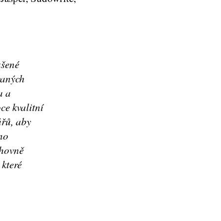
ušené
vaných
a a
ce kvalitní
ářů, aby
no
ihovně
 které