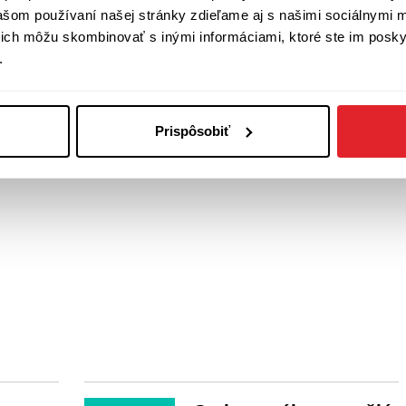
vašom používaní našej stránky zdieľame aj s našimi sociálnymi 
í ich môžu skombinovať s inými informáciami, ktoré ste im poskyt
.
Prispôsobiť