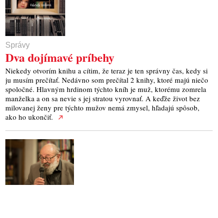
Správy
Dva dojímavé príbehy
Niekedy otvorím knihu a cítim, že teraz je ten správny čas, kedy si
ju musím prečítať. Nedávno som prečítal 2 knihy, ktoré majú niečo
spoločné. Hlavným hrdinom týchto kníh je muž, ktorému zomrela
manželka a on sa nevie s jej stratou vyrovnať. A keďže život bez
milovanej ženy pre týchto mužov nemá zmysel, hľadajú spôsob,
ako ho ukončiť.