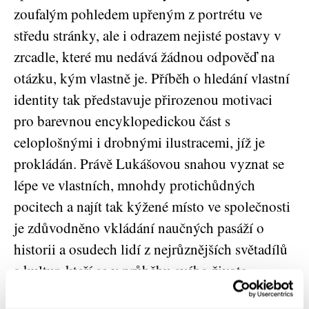
zoufalým pohledem upřeným z portrétu ve
středu stránky, ale i odrazem nejisté postavy v
zrcadle, které mu nedává žádnou odpověď na
otázku, kým vlastně je. Příběh o hledání vlastní
identity tak představuje přirozenou motivaci
pro barevnou encyklopedickou část s
celoplošnými i drobnými ilustracemi, jíž je
prokládán. Právě Lukášovou snahou vyznat se
lépe ve vlastních, mnohdy protichůdných
pocitech a najít tak kýžené místo ve společnosti
je zdůvodněno vkládání naučných pasáží o
historii a osudech lidí z nejrůznějších světadílů
a kultur, kteří se v průběhu svého života
nedefinují jednoznačně svým pohlavím, nýbrž