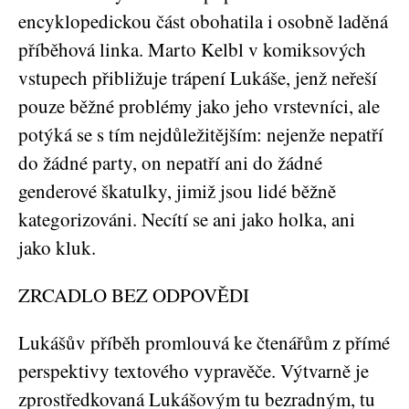
encyklopedickou část obohatila i osobně laděná
příběhová linka. Marto Kelbl v komiksových
vstupech přibližuje trápení Lukáše, jenž neřeší
pouze běžné problémy jako jeho vrstevníci, ale
potýká se s tím nejdůležitějším: nejenže nepatří
do žádné party, on nepatří ani do žádné
genderové škatulky, jimiž jsou lidé běžně
kategorizováni. Necítí se ani jako holka, ani
jako kluk.
ZRCADLO BEZ ODPOVĚDI
Lukášův příběh promlouvá ke čtenářům z přímé
perspektivy textového vypravěče. Výtvarně je
zprostředkovaná Lukášovým tu bezradným, tu