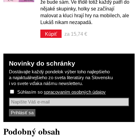
že bude sám. Ve třídě totiž každý patří do
nějaké skupinky, holky se začínají
malovat a kluci hrají hry na mobilech, ale
Lukáš nikam nezapadá.
Kúpiť
za 15,74 €
Novinky do schránky
Dostávajte každý pondelok výber toho najlepšieho
a najaktuálnejšieho zo sveta literatúry na Slovensku
i vo svete vďaka nášmu newsletteru.
Súhlasím so
spracovaním osobných údajov
Podobný obsah