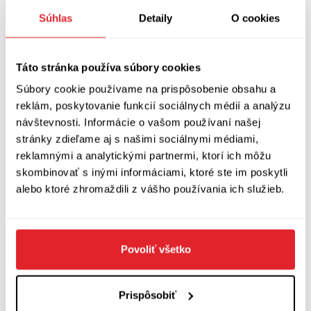
přebírají různé genderové role, a přesto, nebo
Súhlas
Detaily
O cookies
právě proto jsou společností respektováni.
BURNEŠA, HIDŽRA, MUXES
Táto stránka používa súbory cookies
Súbory cookie používame na prispôsobenie obsahu a
Lukáš jako dítě 21. století si bere na pomoc
reklám, poskytovanie funkcií sociálnych médií a analýzu
chytrý telefon a internetové vyhledávače, do
návštevnosti. Informácie o vašom používaní našej
nichž zadává klíčový dotaz: „Nejsem ani holka,
stránky zdieľame aj s našimi sociálnymi médiami,
reklamnými a analytickými partnermi, ktorí ich môžu
ani kluk“. S překvapením zjišťuje, že již mezi
skombinovať s inými informáciami, ktoré ste im poskytli
příslušníky původních indiánských kmenů v
alebo ktoré zhromaždili z vášho používania ich služieb.
Americe žili lidé, kteří měli současně ženskou i
mužskou duši a zapojovali se jak do ženských,
tak mužských aktivit. Objevuje albánské ženy,
Povoliť všetko
jež se mohly proměnit v burnešu a navenek
vystupovat jako muž zejména v těch dobách,
Prispôsobiť