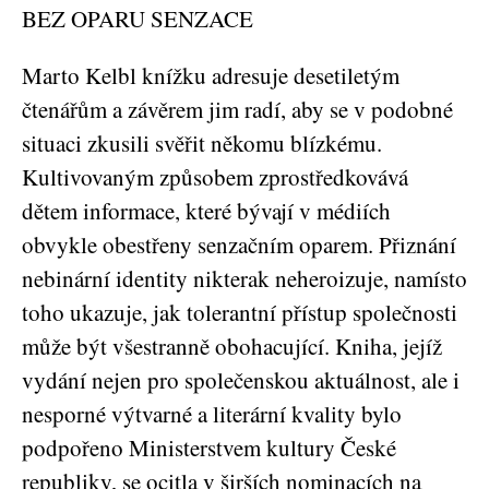
BEZ OPARU SENZACE
Marto Kelbl knížku adresuje desetiletým
čtenářům a závěrem jim radí, aby se v podobné
situaci zkusili svěřit někomu blízkému.
Kultivovaným způsobem zprostředkovává
dětem informace, které bývají v médiích
obvykle obestřeny senzačním oparem. Přiznání
nebinární identity nikterak neheroizuje, namísto
toho ukazuje, jak tolerantní přístup společnosti
může být všestranně obohacující. Kniha, jejíž
vydání nejen pro společenskou aktuálnost, ale i
nesporné výtvarné a literární kvality bylo
podpořeno Ministerstvem kultury České
republiky, se ocitla v širších nominacích na