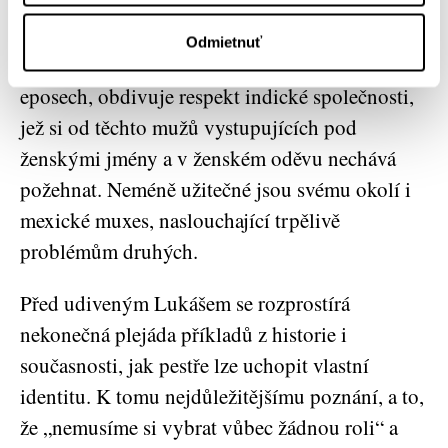
kdy kvůli válečným konfliktům zůstávala
mužská pozice nezastoupena. Na osudech
Odmietnuť
indických hidžrů, zmiňovaných již ve starých
eposech, obdivuje respekt indické společnosti,
jež si od těchto mužů vystupujících pod
ženskými jmény a v ženském oděvu nechává
požehnat. Neméně užitečné jsou svému okolí i
mexické muxes, naslouchající trpělivě
problémům druhých.
Před udiveným Lukášem se rozprostírá
nekonečná plejáda příkladů z historie i
současnosti, jak pestře lze uchopit vlastní
identitu. K tomu nejdůležitějšímu poznání, a to,
že „nemusíme si vybrat vůbec žádnou roli“ a