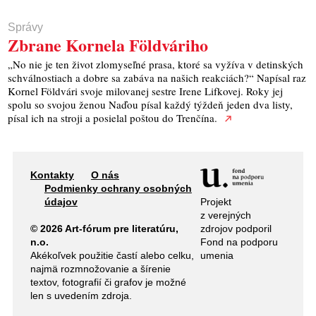
Správy
Zbrane Kornela Földváriho
„No nie je ten život zlomyseľné prasa, ktoré sa vyžíva v detinských
schválnostiach a dobre sa zabáva na našich reakciách?“ Napísal raz
Kornel Földvári svoje milovanej sestre Irene Lifkovej. Roky jej
spolu so svojou ženou Naďou písal každý týždeň jeden dva listy,
písal ich na stroji a posielal poštou do Trenčína.
Kontakty
O nás
Podmienky ochrany osobných
Projekt
údajov
z verejných
zdrojov podporil
© 2026 Art-fórum pre literatúru,
Fond na podporu
n.o.
umenia
Akékoľvek použitie častí alebo celku,
najmä rozmnožovanie a šírenie
textov, fotografií či grafov je možné
len s uvedením zdroja.