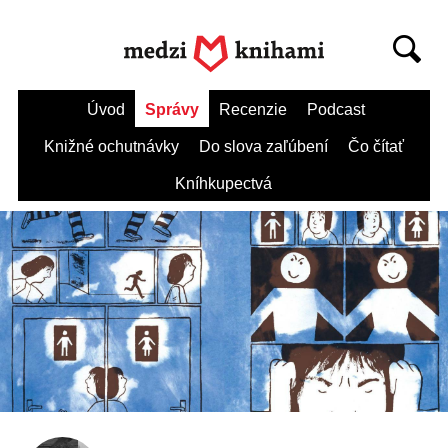
Úvod
Správy
Recenzie
Podcast
Knižné ochutnávky
Do slova zaľúbení
Čo čítať
Kníhkupectvá