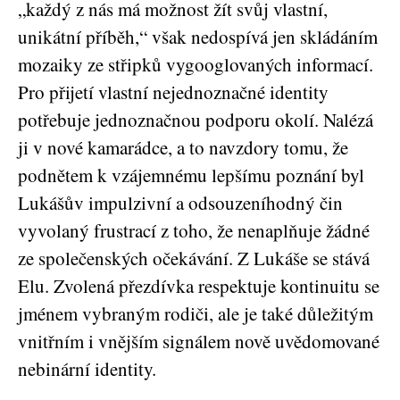
„každý z nás má možnost žít svůj vlastní,
unikátní příběh,“ však nedospívá jen skládáním
mozaiky ze střipků vygooglovaných informací.
Pro přijetí vlastní nejednoznačné identity
potřebuje jednoznačnou podporu okolí. Nalézá
ji v nové kamarádce, a to navzdory tomu, že
podnětem k vzájemnému lepšímu poznání byl
Lukášův impulzivní a odsouzeníhodný čin
vyvolaný frustrací z toho, že nenaplňuje žádné
ze společenských očekávání. Z Lukáše se stává
Elu. Zvolená přezdívka respektuje kontinuitu se
jménem vybraným rodiči, ale je také důležitým
vnitřním i vnějším signálem nově uvědomované
nebinární identity.