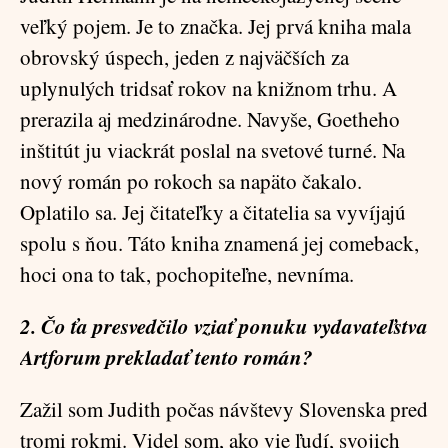
veľký pojem. Je to značka. Jej prvá kniha mala
obrovský úspech, jeden z najväčších za
uplynulých tridsať rokov na knižnom trhu. A
prerazila aj medzinárodne. Navyše, Goetheho
inštitút ju viackrát poslal na svetové turné. Na
nový román po rokoch sa napäto čakalo.
Oplatilo sa. Jej čitateľky a čitatelia sa vyvíjajú
spolu s ňou. Táto kniha znamená jej comeback,
hoci ona to tak, pochopiteľne, nevníma.
2. Čo ťa presvedčilo vziať ponuku vydavateľstva
Artforum prekladať tento román?
Zažil som Judith počas návštevy Slovenska pred
tromi rokmi. Videl som, ako vie ľudí, svojich