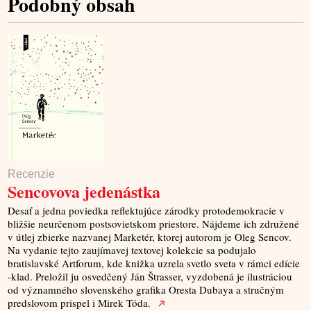
Podobný obsah
Recenzie
Sencovova jedenástka
Desať a jedna poviedka reflektujúce zárodky protodemokracie v
bližšie neurčenom postsovietskom priestore. Nájdeme ich združené
v útlej zbierke nazvanej Marketér, ktorej autorom je Oleg Sencov.
Na vydanie tejto zaujímavej textovej kolekcie sa podujalo
bratislavské Artforum, kde knižka uzrela svetlo sveta v rámci edície
-klad. Preložil ju osvedčený Ján Štrasser, vyzdobená je ilustráciou
od významného slovenského grafika Oresta Dubaya a stručným
predslovom prispel i Mirek Tóda.