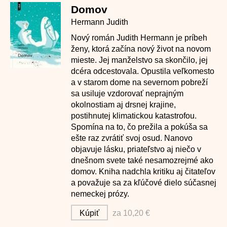
Domov
Hermann Judith
Nový román Judith Hermann je príbeh
ženy, ktorá začína nový život na novom
mieste. Jej manželstvo sa skončilo, jej
dcéra odcestovala. Opustila veľkomesto
a v starom dome na severnom pobreží
sa usiluje vzdorovať neprajným
okolnostiam aj drsnej krajine,
postihnutej klimatickou katastrofou.
Spomína na to, čo prežila a pokúša sa
ešte raz zvrátiť svoj osud. Nanovo
objavuje lásku, priateľstvo aj niečo v
dnešnom svete také nesamozrejmé ako
domov. Kniha nadchla kritiku aj čitateľov
a považuje sa za kľúčové dielo súčasnej
nemeckej prózy.
Kúpiť
za 10,20 €