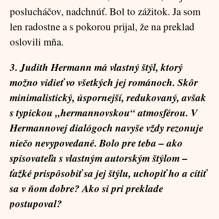
poslucháčov, nadchnúť. Bol to zážitok. Ja som
len radostne a s pokorou prijal, že na preklad
oslovili mňa.
3. Judith Hermann má vlastný štýl, ktorý
možno vidieť vo všetkých jej románoch. Skôr
minimalistický, úspornejší, redukovaný, avšak
s typickou „hermannovskou“ atmosférou. V
Hermannovej dialógoch navyše vždy rezonuje
niečo nevypovedané. Bolo pre teba – ako
spisovateľa s vlastným autorským štýlom –
ťažké prispôsobiť sa jej štýlu, uchopiť ho a cítiť
sa v ňom dobre? Ako si pri preklade
postupoval?