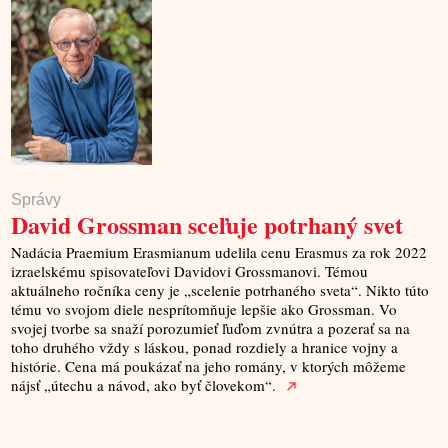
Správy
David Grossman sceľuje potrhaný svet
Nadácia Praemium Erasmianum udelila cenu Erasmus za rok 2022
izraelskému spisovateľovi Davidovi Grossmanovi. Témou
aktuálneho ročníka ceny je „scelenie potrhaného sveta“. Nikto túto
tému vo svojom diele nesprítomňuje lepšie ako Grossman. Vo
svojej tvorbe sa snaží porozumieť ľuďom zvnútra a pozerať sa na
toho druhého vždy s láskou, ponad rozdiely a hranice vojny a
histórie. Cena má poukázať na jeho romány, v ktorých môžeme
nájsť „útechu a návod, ako byť človekom“.