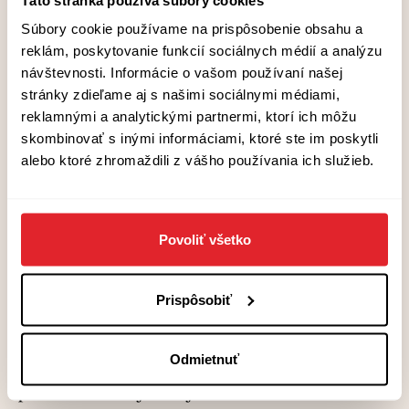
konšpiráciám.
Súbory cookie používame na prispôsobenie obsahu a
reklám, poskytovanie funkcií sociálnych médií a analýzu
7. Po nemecky písaná literatúra v preklade na
návštevnosti. Informácie o vašom používaní našej
Slovensku ešte stále veľmi zaostáva za inými
stránky zdieľame aj s našimi sociálnymi médiami,
literatúrami. Prečo by si odporučil
reklamnými a analytickými partnermi, ktorí ich môžu
skombinovať s inými informáciami, ktoré ste im poskytli
Hermannovej román slovenským čitateľom a
alebo ktoré zhromaždili z vášho používania ich služieb.
čitateľkám?
Je to krátka, ale mimoriadna kniha. Prečítate ju
Povoliť všetko
za dva-tri večery, ale zostane vo vás veľmi dlho.
Judith Hermann sa podarilo zachytiť niečo
Prispôsobiť
kľúčové zo životného pocitu súčasníka –
existenciálne odcudzenie v čoraz zložitejšom
svete, osamelosť v džungli digitálnych médií aj
Odmietnuť
pokus znova nájsť svoje korene v ére