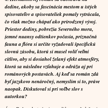
dedine, akoby sa fascinácia mestom u istých
spisovateľov a spisovateliek pomaly vytrácala,
čo však možno chápať ako prirodzený vývoj.
Priestor dediny, pobrežia Severného mora,
jemné nuansy odtienkov počasia, príznačná
fauna a flóra si určite vyžadovali špecifickú
slovnú zásobu, ktorú si musel voliť veľmi
citlivo, aby si dosiahol želaný efekt atmosféry,
ktorá sa následne vzťahuje a odráža aj pri
románových postavách. Aj keď sa román zdá
byť jazykovo nenáročný, nemyslím si to, práve
naopak. Diskutoval si pri voľbe slov s
autorkou?