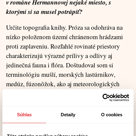
v románe Hermannovej nejaké miesto, s
ktorými si sa musel potrápiť?
Určite topografia knihy. Próza sa odohráva na
nízko položenom území chránenom hrádzami
proti zaplaveniu. Rozľahlé rovinaté priestory
charakterizujú výrazné prílivy a odlivy aj
jedinečná fauna i flóra. Doštudoval som si
terminológiu mušlí, morských lastúrnikov,
medúz, fúzonôžok, ako aj meteorologických
správ. Navyše, nespoľahlivá rozprávačka často
pochybuje o svojich schopnostiach pamätať si
kľúčové udalosti vlastného života. Spomienky
Súhlas
Detaily
O cookies
pravidelne konfrontuje s bývalým partnerom,
ktorý však prepadol civilizačnej paranoji a
Táto stránka používa súbory cookies