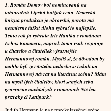
1. Román
Domov
bol nominovanú na
tohtoročnú
Lipskú knižnú cenu
. Nemecká
knižná produkcia je obrovská, porota má
nesmierne ťažkú úlohu vybrať to najlepšie.
Tento rok ju vyhrala Iris Hanika s románom
Echos Kammern
, napriek tomu však rezonuje
u čitateľov a čitateliek výraznejšie
Hermannovej román. Myslíš si, že dôvodom by
mohlo byť, že čitatelia nedočkavo čakali na
Hermannovej návrat na literárnu scénu? Mám
na mysli tých čitateľov, ktorí samých seba
generačne nachádzali v románoch
Nič len
prízraky
či
Lettipark
?
Judith Hermann je na nemeckojazyčnej scéne