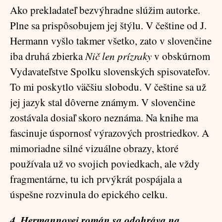
Ako prekladateľ bezvýhradne slúžim autorke.
Plne sa prispôsobujem jej štýlu. V češtine od J.
Hermann vyšlo takmer všetko, zato v slovenčine
iba druhá zbierka
Nič len prízraky
v obskúrnom
Vydavateľstve Spolku slovenských spisovateľov.
To mi poskytlo väčšiu slobodu. V češtine sa už
jej jazyk stal dôverne známym. V slovenčine
zostávala dosiaľ skoro neznáma. Na knihe ma
fascinuje úspornosť výrazových prostriedkov. A
mimoriadne silné vizuálne obrazy, ktoré
používala už vo svojich poviedkach, ale vždy
fragmentárne, tu ich prvýkrát pospájala a
úspešne rozvinula do epického celku.
4. Hermannovej román sa odohráva na