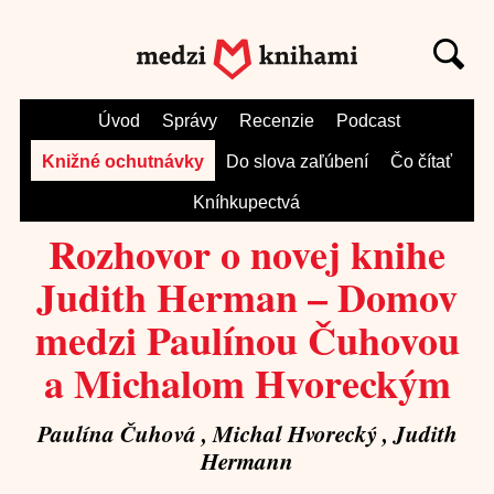
Úvod
Správy
Recenzie
Podcast
Knižné ochutnávky
Do slova zaľúbení
Čo čítať
Kníhkupectvá
Rozhovor o novej knihe
Judith Herman – Domov
medzi Paulínou Čuhovou
a Michalom Hvoreckým
Paulína Čuhová , Michal Hvorecký , Judith
Hermann