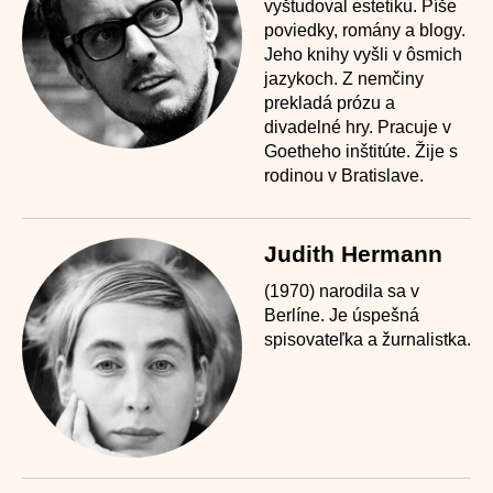
vyštudoval estetiku. Píše
poviedky, romány a blogy.
Jeho knihy vyšli v ôsmich
jazykoch. Z nemčiny
prekladá prózu a
divadelné hry. Pracuje v
Goetheho inštitúte. Žije s
rodinou v Bratislave.
Judith Hermann
(1970) narodila sa v
Berlíne. Je úspešná
spisovateľka a žurnalistka.