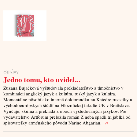
Správy
Jedno tomu, kto uvidel...
Zuzana Bujačková vyštudovala prekladateľstvo a tlmočníctvo v
kombinácii anglický jazyk a kultúra, ruský jazyk a kultúra.
Momentálne pôsobí ako interná doktorandka na Katedre rusistiky a
východoeurópskych štúdií na Filozofickej fakulte UK v Bratislave.
Vyučuje, skúma a prekladá z oboch vyštudovaných jazykov. Pre
vydavateľstvo Artforum preložila román Z neba spadli tri jablká od
spisovateľky arménskeho pôvodu Narine Abgarian.