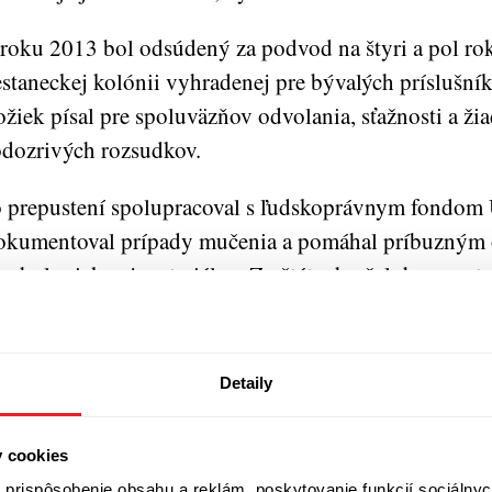
roku 2013 bol odsúdený za podvod na štyri a pol rok
estaneckej kolónii vyhradenej pre bývalých príslušn
ožiek písal pre spoluväzňov odvolania, sťažnosti a žia
dozrivých rozsudkov.
 prepustení spolupracoval s ľudskoprávnym fondom
kumentoval prípady mučenia a pomáhal príbuzným 
ychologicky aj materiálne. Zo štátneho žalobcu sa st
hajcom tých, ktorí sa konfrontujú s mocou.
jtypickejšími postavami rozprávania sú dvaja mladí z
Detaily
Máša. Ich životy sú od prvej chvíle poznačené štátnym
ávajú adeptami na prijatie do moskovskej školy tajnýc
y cookies
anislav je v reakcii na slová náhradnej matky, ktorá ve
prispôsobenie obsahu a reklám, poskytovanie funkcií sociálnyc