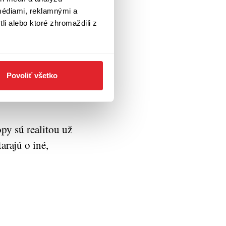
médiami, reklamnými a
li alebo ktoré zhromaždili z
á léta jste
 a čekali
mi. Hodně
to, čo vám
Povoliť všetko
vými stali
opy sú realitou už
tarajú o iné,