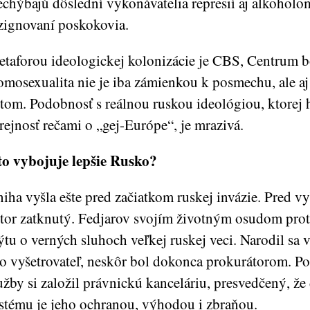
chýbajú dôslední vykonávatelia represií aj alkoholo
zignovaní poskokovia.
taforou ideologickej kolonizácie je CBS, Centrum bo
mosexualita nie je iba zámienkou k posmechu, ale aj
tom. Podobnosť s reálnou ruskou ideológiou, ktorej h
rejnosť rečami o „gej-Európe“, je mrazivá.
o vybojuje lepšie Rusko?
iha vyšla ešte pred začiatkom ruskej invázie. Pred vy
tor zatknutý. Fedjarov svojím životným osudom prot
tu o verných sluhoch veľkej ruskej veci. Narodil sa 
o vyšetrovateľ, neskôr bol dokonca prokurátorom. Po
užby si založil právnickú kanceláriu, presvedčený, že
stému je jeho ochranou, výhodou i zbraňou.