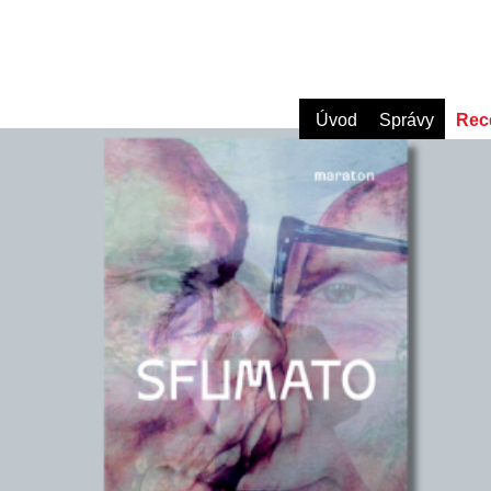
Úvod
Správy
Rec