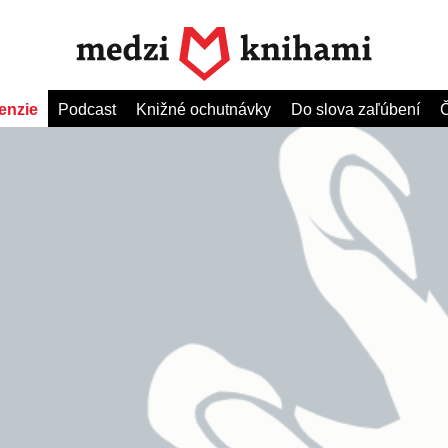
enzie
Podcast
Knižné ochutnávky
Do slova zaľúbení
Č