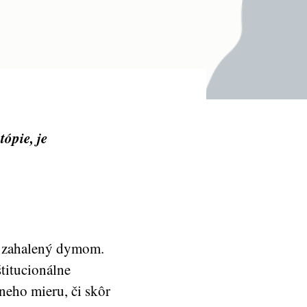
tópie, je
o zahalený dymom.
štitucionálne
neho mieru, či skôr