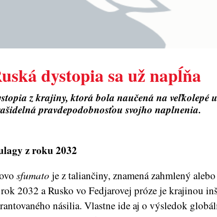
uská dystopia sa už napĺňa
stopia z krajiny, ktorá bola naučená na veľkolepé u
rašidelná pravdepodobnosťou svojho naplnenia.
lagy z roku 2032
lovo
sfumato
je z taliančiny, znamená zahmlený aleb
 rok 2032 a Rusko vo Fedjarovej próze je krajinou in
rantovaného násilia. Vlastne ide aj o výsledok globál