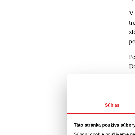
V 
tr
zl
po
Po
Do
ps
ob
Na
Súhlas
a 
st
Táto stránka používa súbor
St
Súbory cookie používame na 