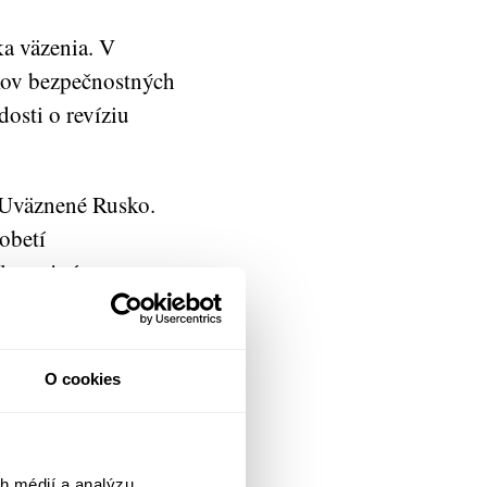
a väzenia. V
íkov bezpečnostných
dosti o revíziu
 Uväznené Rusko.
obetí
al verejným
aľúbenci, Stanislav
O cookies
 terorom a teraz sa
h agentov.
rí, že si raz vezmú
h médií a analýzu