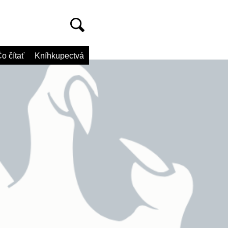
o čítať
Kníhkupectvá