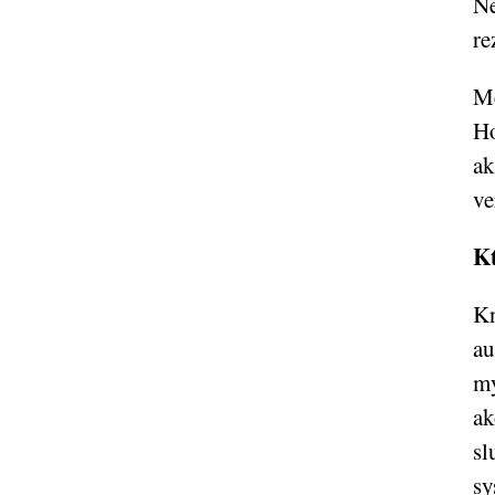
Ne
re
Me
Ho
ak
ve
Kt
Kn
au
mý
ak
sl
sy