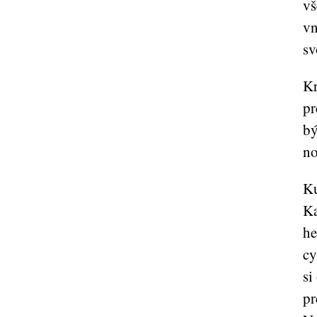
vš
vn
sv
Kr
pr
bý
no
Ku
Ka
he
cy
si
pr