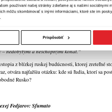
äť svoju krajinu, nekompromisný.
vašom používaní našej stránky zdieľame aj s našimi sociálnymi 
í ich môžu skombinovať s inými informáciami, ktoré ste im poskyt
ete vzít zpět? Jakou zemi? Pro koho? Kdo jste vy? Cel
.
nedobití a neschopní jednat. Báli jste se, že vás dobijí,
a vás někdo něco udělá, ačkoli jste to mohli udělat sa
li a nadávali. Diskutovali jste o tom, jak uspořádáte 
Prispôsobiť
dlal dát a co jste si nehodlali vzít. A teď jste se tako
 – nedobytými a neschopnými konat.“
stopia z blízkej ruskej budúcnosti, ktorej zreteľné st
raz, otvára najťažšiu otázku: kde sú ľudia, ktorí sa pos
obodné Rusko?
exej Fedjarov: Sfumato