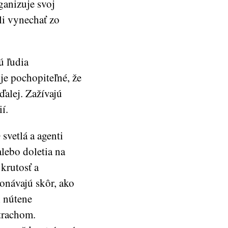
ganizuje svoj
li vynechať zo
ú ľudia
je pochopiteľné, že
ďalej. Zažívajú
í.
svetlá a agenti
lebo doletia na
krutosť a
onávajú skôr, ako
i nútene
trachom.