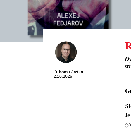
R
Dy
st
Ľubomír Jaško
2.10.2025
Gu
S
Je
ga