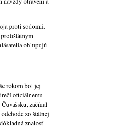
m navždy otrávení a
ja proti sodomii.
 protištátnym
lásatelia ohlupujú
še rokom bol jej
irečí oficiálnemu
v Čuvašsku, začínal
 odchode zo štátnej
 dôkladná znalosť