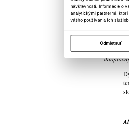
sp
návštevnosti. Informácie o 
analytickými partnermi, ktor
„Co si chc
vášho používania ich služieb
žili jako 
jste, až z
jste mluvi
Odmietnuť
nikdo neho
doopravdy
Dy
te
sl
Al