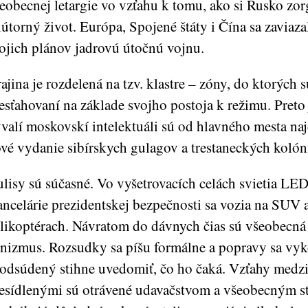
eobecnej letargie vo vzťahu k tomu, ako si Rusko zor
útorný život. Európa, Spojené štáty i Čína sa zaviaza
ojich plánov jadrovú útočnú vojnu.
ajina je rozdelená na tzv. klastre – zóny, do ktorých s
esťahovaní na základe svojho postoja k režimu. Preto 
valí moskovskí intelektuáli sú od hlavného mesta naj
vé vydanie sibírskych gulagov a trestaneckých kolóni
lisy sú súčasné. Vo vyšetrovacích celách svietia LED 
ncelárie prezidentskej bezpečnosti sa vozia na SUV a
likoptérach. Návratom do dávnych čias sú všeobecná 
nizmus. Rozsudky sa píšu formálne a popravy sa vyk
 odsúdený stihne uvedomiť, čo ho čaká. Vzťahy medz
esídlenými sú otrávené udavačstvom a všeobecným s