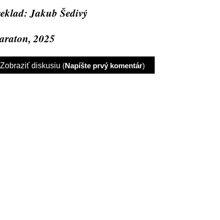
eklad: Jakub Šedivý
raton, 2025
Zobraziť diskusiu
(
Napíšte prvý komentár
)