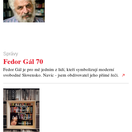
Správy
Fedor Gál 70
Fedor Gál je pro mě jedním z lidí, kteří symbolizují moderní
svobodné Slovensko. Navíc - jsem obdivovatel jeho přímé řeči.