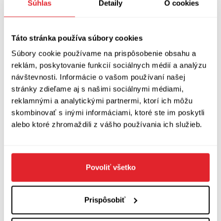
jen ukazuje to, co mne čeká: nekonečné plochy,
Súhlas
Detaily
O cookies
které se neochvějně valí dopředu, aby se vzápětí
stejně neochvějně mohly vracet zpět. Jaká je
Táto stránka používa súbory cookies
pravidelnost osamělosti?
Súbory cookie používame na prispôsobenie obsahu a
(Karla Klenotníka cesta na Korsiku)
reklám, poskytovanie funkcií sociálnych médií a analýzu
návštevnosti. Informácie o vašom používaní našej
Samozřejmě / že bych mohl žít jinak //
stránky zdieľame aj s našimi sociálnymi médiami,
reklamnými a analytickými partnermi, ktorí ich môžu
Samozřejmě / že bych mohl žít jinde //
skombinovať s inými informáciami, ktoré ste im poskytli
Samozřejmě / že bych mohl žít s jinou ženou //
alebo ktoré zhromaždili z vášho používania ich služieb.
Samozřejmě / že bych mohl žít s tebou
(Samozřejmě)
Povoliť všetko
A mohl jsem na prstech jedné ruky spočítat
okamžiky, kdy se mi podařilo se opravdu
Prispôsobiť
pořádně nadechnout a v záklonu s očima