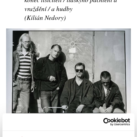
vraždění / a hudby
(Kilián Nedory)
A pochopil jsem, že moře mi nic nenabízí, že mi