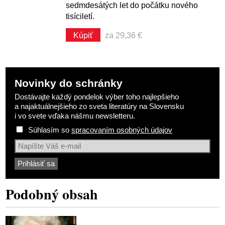
sedmdesátých let do počátku nového
tisíciletí.
Kúpiť
za 29,36 €
Novinky do schránky
Dostávajte každý pondelok výber toho najlepšieho
a najaktuálnejšieho zo sveta literatúry na Slovensku
i vo svete vďaka nášmu newsletteru.
Súhlasím so
spracovaním osobných údajov
Podobný obsah