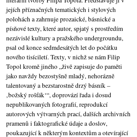
literární tvorby Filipa Topola. Představuje ji v
jejích příznačných tematických i stylových
polohách a zahrnuje prozaické, básnické a
písňové texty, které autor, spjatý s prostředím
nezávislé kultury a pražského undergroundu,
psal od konce sedmdesátých let do počátku
nového tisíciletí. Texty, v nichž se nám Filip
Topol kromě jiného „živě zapisuje do paměti
jako navždy bezostyšně mladý, nehorázně
talentovaný a bezstarostně drzý básník –
‚božský rošťák‘“, doprovází řada i dosud
nepublikovaných fotografií, reprodukcí
autorových výtvarných prací, dalších archivních
pramenů i faktografické údaje a doslov,
poukazující k některým kontextům a otevírající