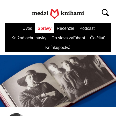
Úvod
Správy
Recenzie
Podcast
Knižné ochutnávky
Do slova zaľúbení
Čo čítať
Kníhkupectvá