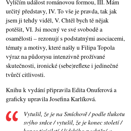
Vylíčím událost románovou formou, III. Mám
určitý představy, IV. To vše je pravda, tak jak
jsem ji tehdy viděl, V. Chtěl bych tě nějak
potěšit, VI. Jsi mocný ve své svobodě a
osamělosti – rezonují s podstatnými asociacemi,
tématy a motivy, které našly u Filipa Topola
výraz na půdorysu intenzivně prožívané
skutečnosti, ironické (sebe)reflexe i jedinečné
tvůrčí citlivosti.
Knihu k vydání připravila Edita Onuferová a
graficky upravila Josefina Karlíková.
Vytušil, že je na Smíchově / podle tlukotu
svýho srdce / vytušil, že je konec století /
konec tisíciletí / lidskýho pachtění a