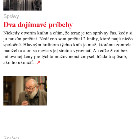
Správy
Dva dojímavé príbehy
Niekedy otvorím knihu a cítim, že teraz je ten správny čas, kedy si
ju musím prečítať. Nedávno som prečítal 2 knihy, ktoré majú niečo
spoločné. Hlavným hrdinom týchto kníh je muž, ktorému zomrela
manželka a on sa nevie s jej stratou vyrovnať. A keďže život bez
milovanej ženy pre týchto mužov nemá zmysel, hľadajú spôsob,
ako ho ukončiť.
Správy