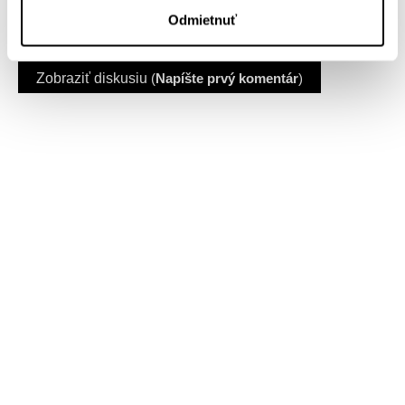
třeštícíma až někam za nebe
Odmietnuť
(Střepy)
Zobraziť diskusiu
(
Napíšte prvý komentár
)