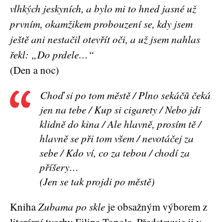
vlhkých jeskyních, a bylo mi to hned jasné už
prvním, okamžikem probouzení se, kdy jsem
ještě ani nestačil otevřít oči, a už jsem nahlas
řekl: „Do prdele…“
(Den a noc)
Choď si po tom městě / Plno sekáčů čeká
jen na tebe / Kup si cigarety / Nebo jdi
klidně do kina / Ale hlavně, prosím tě /
hlavně se při tom všem / nevotáčej za
sebe / Kdo ví, co za tebou / chodí za
příšery…
(Jen se tak projdi po městě)
Kniha
Zubama po skle
je obsažným výborem z