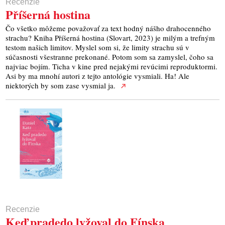
Recenzie
Příšerná hostina
Čo všetko môžeme považovať za text hodný nášho drahocenného
strachu? Kniha Příšerná hostina (Slovart, 2023) je milým a trefným
testom našich limitov. Myslel som si, že limity strachu sú v
súčasnosti všestranne prekonané. Potom som sa zamyslel, čoho sa
najviac bojím. Ticha v kine pred nejakými revúcimi reproduktormi.
Asi by ma mnohí autori z tejto antológie vysmiali. Ha! Ale
niektorých by som zase vysmial ja.
Recenzie
Keď pradedo lyžoval do Fínska