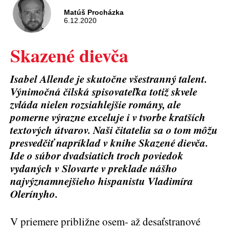
Matúš Procházka
6.12.2020
Skazené dievča
Isabel Allende je skutočne všestranný talent.
Výnimočná čilská spisovateľka totiž skvele
zvláda nielen rozsiahlejšie romány, ale
pomerne výrazne exceluje i v tvorbe kratších
textových útvarov. Naši čitatelia sa o tom môžu
presvedčiť napríklad v knihe Skazené dievča.
Ide o súbor dvadsiatich troch poviedok
vydaných v Slovarte v preklade nášho
najvýznamnejšieho hispanistu Vladimíra
Olerínyho.
V priemere približne osem- až desaťstranové