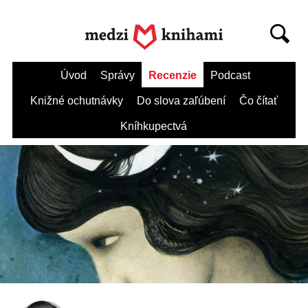
Úvod
Správy
Recenzie
Podcast
Knižné ochutnávky
Do slova zaľúbení
Čo čítať
Kníhkupectvá