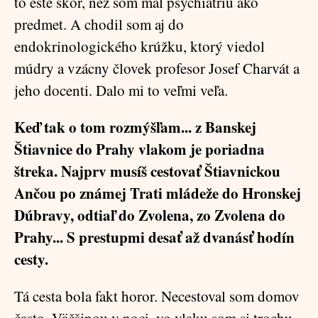
to ešte skôr, než som mal psychiatriu ako
predmet. A chodil som aj do
endokrinologického krúžku, ktorý viedol
múdry a vzácny človek profesor Josef Charvát a
jeho docenti. Dalo mi to veľmi veľa.
Keď tak o tom rozmýšľam... z Banskej
Štiavnice do Prahy vlakom je poriadna
štreka. Najprv musíš cestovať Štiavnickou
Ančou po známej Trati mládeže do Hronskej
Dúbravy, odtiaľ do Zvolena, zo Zvolena do
Prahy... S prestupmi desať až dvanásť hodín
cesty.
Tá cesta bola fakt horor. Necestoval som domov