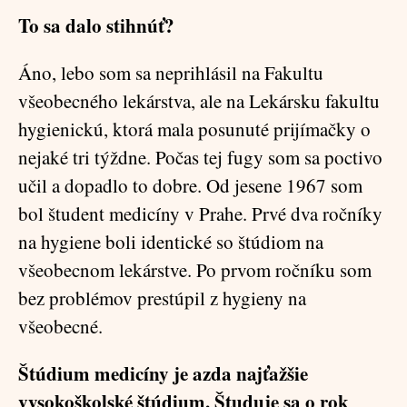
To sa dalo stihnúť?
Áno, lebo som sa neprihlásil na Fakultu
všeobecného lekárstva, ale na Lekársku fakultu
hygienickú, ktorá mala posunuté prijímačky o
nejaké tri týždne. Počas tej fugy som sa poctivo
učil a dopadlo to dobre. Od jesene 1967 som
bol študent medicíny v Prahe. Prvé dva ročníky
na hygiene boli identické so štúdiom na
všeobecnom lekárstve. Po prvom ročníku som
bez problémov prestúpil z hygieny na
všeobecné.
Štúdium medicíny je azda najťažšie
vysokoškolské štúdium. Študuje sa o rok