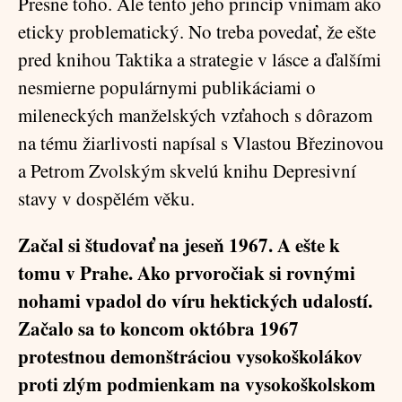
Presne toho. Ale tento jeho princíp vnímam ako
eticky problematický. No treba povedať, že ešte
pred knihou Taktika a strategie v lásce a ďalšími
nesmierne populárnymi publikáciami o
mileneckých manželských vzťahoch s dôrazom
na tému žiarlivosti napísal s Vlastou Březinovou
a Petrom Zvolským skvelú knihu Depresivní
stavy v dospělém věku.
Začal si študovať na jeseň 1967. A ešte k
tomu v Prahe. Ako prvoročiak si rovnými
nohami vpadol do víru hektických udalostí.
Začalo sa to koncom októbra 1967
protestnou demonštráciou vysokoškolákov
proti zlým podmienkam na vysokoškolskom