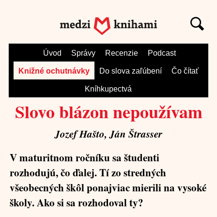
Úvod
Správy
Recenzie
Podcast
Knižné ochutnávky
Do slova zaľúbení
Čo čítať
Kníhkupectvá
Slovo blázon nepoužívam
Jozef Hašto, Ján Štrasser
V maturitnom ročníku sa študenti
rozhodujú, čo ďalej. Tí zo stredných
všeobecných škôl ponajviac mierili na vysoké
školy. Ako si sa rozhodoval ty?