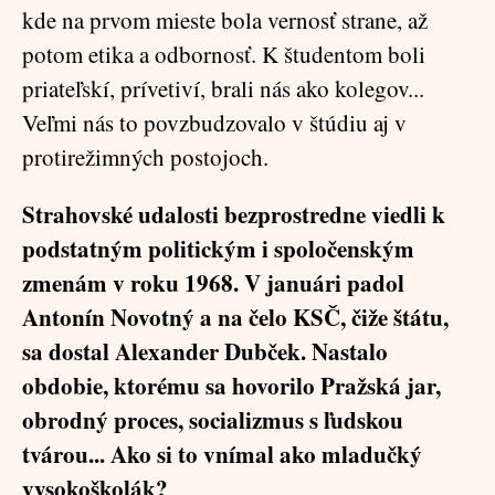
kde na prvom mieste bola vernosť strane, až
potom etika a odbornosť. K študentom boli
priateľskí, prívetiví, brali nás ako kolegov...
Veľmi nás to povzbudzovalo v štúdiu aj v
protirežimných postojoch.
Strahovské udalosti bezprostredne viedli k
podstatným politickým i spoločenským
zmenám v roku 1968. V januári padol
Antonín Novotný a na čelo KSČ, čiže štátu,
sa dostal Alexander Dubček. Nastalo
obdobie, ktorému sa hovorilo Pražská jar,
obrodný proces, socializmus s ľudskou
tvárou... Ako si to vnímal ako mladučký
vysokoškolák?