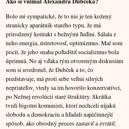
Ako si vnímal Alexandra Dubčeka?
Bolo mi sympatické, že to nie je ten kožený
stranícky aparátnik starého typu, že má
prirodzený kontakt s bežnými ľuďmi. Sálala z
neho energia, ústretovosť, optimizmus. Mal som
pocit, že jeho snaha poľudštiť socializmus bola
úprimná. No aj vďaka tým otvoreným diskusiám
som si uvedomil, že Dubček a to, čo
predstavuje, má proti sebe veľmi silných
nepriateľov, vtedy sa im hovorilo konzervatívci,
po Nežnej revolúcii staré štruktúry. Skrátka
tvrdí bigotní komunisti, ktorí nechceli nijakú
slobodu a demokraciu a hľadali najúčinnejší
spôsob, ako obrodný proces zastaviť a zvrátiť.