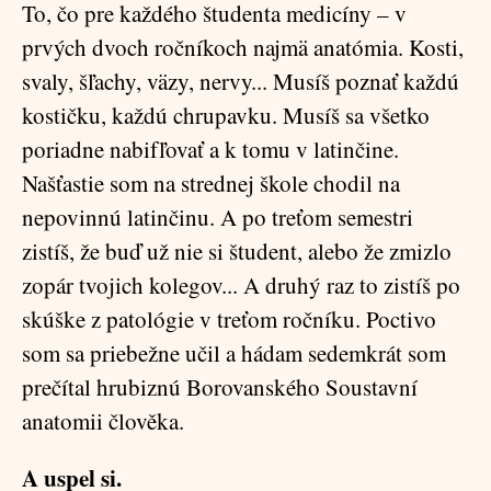
To, čo pre každého študenta medicíny – v
prvých dvoch ročníkoch najmä anatómia. Kosti,
svaly, šľachy, väzy, nervy... Musíš poznať každú
kostičku, každú chrupavku. Musíš sa všetko
poriadne nabifľovať a k tomu v latinčine.
Našťastie som na strednej škole chodil na
nepovinnú latinčinu. A po treťom semestri
zistíš, že buď už nie si študent, alebo že zmizlo
zopár tvojich kolegov... A druhý raz to zistíš po
skúške z patológie v treťom ročníku. Poctivo
som sa priebežne učil a hádam sedemkrát som
prečítal hrubiznú Borovanského Soustavní
anatomii člověka.
A uspel si.