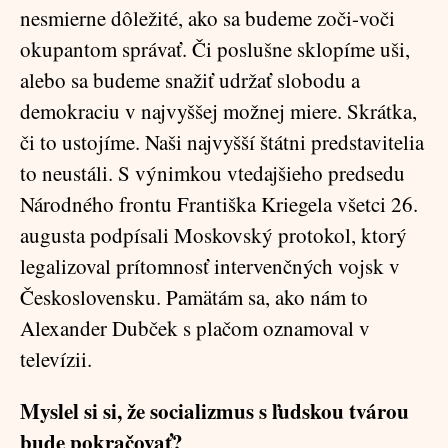
nesmierne dôležité, ako sa budeme zoči-voči
okupantom správať. Či poslušne sklopíme uši,
alebo sa budeme snažiť udržať slobodu a
demokraciu v najvyššej možnej miere. Skrátka,
či to ustojíme. Naši najvyšší štátni predstavitelia
to neustáli. S výnimkou vtedajšieho predsedu
Národného frontu Františka Kriegela všetci 26.
augusta podpísali Moskovský protokol, ktorý
legalizoval prítomnosť intervenčných vojsk v
Československu. Pamätám sa, ako nám to
Alexander Dubček s plačom oznamoval v
televízii.
Myslel si si, že socializmus s ľudskou tvárou
bude pokračovať?