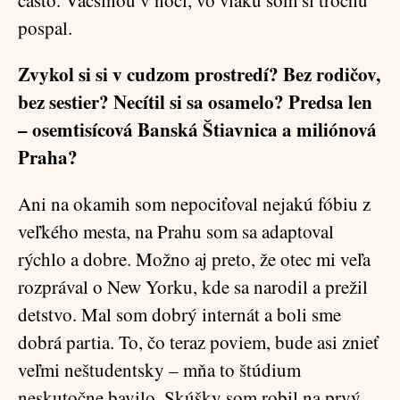
často. Väčšinou v noci, vo vlaku som si trochu
pospal.
Zvykol si si v cudzom prostredí? Bez rodičov,
bez sestier? Necítil si sa osamelo? Predsa len
– osemtisícová Banská Štiavnica a miliónová
Praha?
Ani na okamih som nepociťoval nejakú fóbiu z
veľkého mesta, na Prahu som sa adaptoval
rýchlo a dobre. Možno aj preto, že otec mi veľa
rozprával o New Yorku, kde sa narodil a prežil
detstvo. Mal som dobrý internát a boli sme
dobrá partia. To, čo teraz poviem, bude asi znieť
veľmi neštudentsky – mňa to štúdium
neskutočne bavilo. Skúšky som robil na prvý