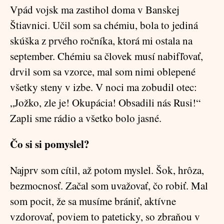
Vpád vojsk ma zastihol doma v Banskej
Štiavnici. Učil som sa chémiu, bola to jediná
skúška z prvého ročníka, ktorá mi ostala na
september. Chémiu sa človek musí nabifľovať,
drvil som sa vzorce, mal som nimi oblepené
všetky steny v izbe. V noci ma zobudil otec:
„Jožko, zle je! Okupácia! Obsadili nás Rusi!“
Zapli sme rádio a všetko bolo jasné.
Čo si si pomyslel?
Najprv som cítil, až potom myslel. Šok, hrôza,
bezmocnosť. Začal som uvažovať, čo robiť. Mal
som pocit, že sa musíme brániť, aktívne
vzdorovať, poviem to pateticky, so zbraňou v