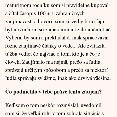
maturitnom ročníku som si pravidelne kupoval
a čítal časopis 100 + 1 zahraničných
zaujímavostí a hovoril som si, že by bolo fajn
byť novinárom so zameraním na zahraničnú tlač.
Vyberal by som a prekladal či inak spracovával
rôzne zaujímavé články o vede... Ale zvíťazila
túžba vedieť čo najviac o tom, kto je a čo je
človek. Zaujímalo ma najmä, prečo sa ľudia
správajú určitým spôsobom a prečo sa niektorí
ľudia správajú zvláštne, inak ako drvivá väčšina.
Čo podnietilo v tebe práve tento záujem?
Keď som o tom neskôr rozmýšľal, uvedomil
som si, že veľkú rolu v tom zohrala situácia v