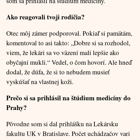
som sa prihlásil na štúdium medicíny.
Ako reagovali tvoji rodičia?
Otec môj zámer podporoval. Pokiaľ si pamätám,
komentoval to asi takto: „Dobre si sa rozhodol,
viem, že lekári sa vo väzení mali lepšie ako
obyčajní mukli.“ Vedel, o čom hovorí. Ale hneď
dodal, že dúfa, že si to nebudem musieť
vyskúšať na vlastnej koži.
Prečo si sa prihlásil na štúdium medicíny do
Prahy?
Pôvodne som si dal prihlášku na Lekársku
fakultu UK v Bratislave. Počet uchádzačov vari