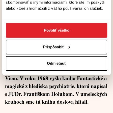
skombinovať s inými informáciami, ktoré ste im poskytli
Pričom vo futbale to bývalo presne naopak –
alebo ktoré zhromaždili z vášho používania ich služieb.
v šesťdesiatych aj sedemdesiatych rokoch
základ československej reprezentácie tvorili
Slováci... Spomínaš si ešte na niektorých
Povoliť všetko
svojich profesorov?
Prispôsobiť
V prvom rade na psychiatra a psychológa, ale aj
farmakológa a endokrinológa profesora
Odmietnuť
Vladimíra Vondráčka. Veľká osobnosť!
Viem. V roku 1968 vyšla kniha Fantastické a
magické z hlediska psychiatrie, ktorú napísal
s JUDr. Františkom Holubom. V umeleckých
kruhoch sme tú knihu doslova hltali.