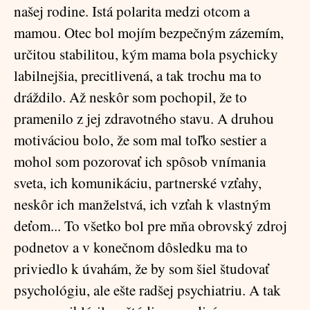
našej rodine. Istá polarita medzi otcom a
mamou. Otec bol mojím bezpečným zázemím,
určitou stabilitou, kým mama bola psychicky
labilnejšia, precitlivená, a tak trochu ma to
dráždilo. Až neskôr som pochopil, že to
pramenilo z jej zdravotného stavu. A druhou
motiváciou bolo, že som mal toľko sestier a
mohol som pozorovať ich spôsob vnímania
sveta, ich komunikáciu, partnerské vzťahy,
neskôr ich manželstvá, ich vzťah k vlastným
deťom... To všetko bol pre mňa obrovský zdroj
podnetov a v konečnom dôsledku ma to
priviedlo k úvahám, že by som šiel študovať
psychológiu, ale ešte radšej psychiatriu. A tak