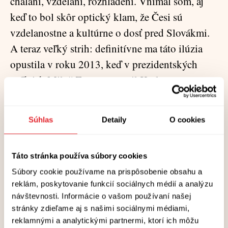
chalani, vzdelaní, rozhľadení. Vnímal som, aj
keď to bol skôr optický klam, že Česi sú
vzdelanostne a kultúrne o dosť pred Slovákmi.
A teraz veľký strih: definitívne ma táto ilúzia
opustila v roku 2013, keď v prezidentských
voľbách Miloš Zeman porazil Karla
Schwarzenberga.
Ako vraví náš „klasik“: „Je jeden svet, a
Súhlas
Detaily
O cookies
predsa dva sú svety...“ Praha a Česko...
Táto stránka používa súbory cookies
Vždy som bol aj som kozmopolitne založený,
Súbory cookie používame na prispôsobenie obsahu a
no časom mi začalo prekážať, že v rozhovoroch
reklám, poskytovanie funkcií sociálnych médií a analýzu
všetko československé bolo české. Český futbal
návštevnosti. Informácie o vašom používaní našej
stránky zdieľame aj s našimi sociálnymi médiami,
napríklad...
reklamnými a analytickými partnermi, ktorí ich môžu