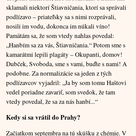
sklamali niektorí Štiavničania, ktorí sa správali
podlízavo – priateľsky sa s nimi rozprávali,
nosili im vodu, dokonca im núkali víno!
Pamätám sa, že som vtedy nahlas povedal:
„Hanbím sa za vás, Štiavničania.“ Potom sme s
kamarátmi lepili plagáty – Okupanti, domov!
Dubček, Svoboda, sme s vami, buďte s nami! A
podobne. Za normalizácie sa jeden z tých
podlízavcov vyjadril: „Ja by som tomu Haštovi
vedel poriadne zavariť, som svedok, že tam
vtedy povedal, že sa za nás hanbí...“
Kedy si sa vrátil do Prahy?
Začiatkom septembra na tú skúšku z chémie. V