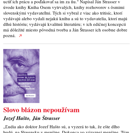
uctiť ich prácu a poďakovať sa im za ňu." Napísal Ján Štrasser v
úvode knihy Kniha Osem vytrvalých, knihy rozhovorov s ôsmimi
slovenskými vydavateľmi. Tých si vybral z viac ako tritisíc, ktorí
vydávajú alebo vydali nejakú knihu a sú to vydavatelia, ktorí majú
dlhú históriu; vydávajú kvalitnú literatúru; v ich edičnej koncepcii
má dôležité miesto pôvodná tvorba a Ján Štrasser ich osobne dobre
pozná.
Slovo blázon nepoužívam
Jozef Hašto, Ján Štrasser
„Ľudia ako doktor Jozef Hašto sú, a vyzerá to tak, že ešte dlho
budú, na Slovensku v menšine. Dokonca vo výraznej menšine. Tým