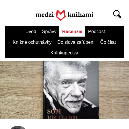
Úvod
Správy
Recenzie
Podcast
Knižné ochutnávky
Do slova zaľúbení
Čo čítať
Kníhkupectvá