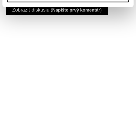
Zobraziť diskusiu
(
Napíšte prvý komentár
)