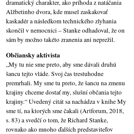
dramatický charakter, ako príhoda z natáčania
Alžbetinho dvora, kde musel zaskakovať
kaskadér a následkom technického zlyhania
skončil v nemocnici – Stanke odhadoval, že on
sám by možno takéto zranenia ani neprežil.
Občiansky aktivista
„My tu nie sme preto, aby sme dávali druhú
šancu tejto vláde. Svoj čas trestuhodne
premrhali. My sme tu preto, že šancu na zmenu
krajiny chceme dostať my, slušní občania tejto
krajiny.“ Uvedený citát sa nachádza v knihe My
sme tí, na ktorých sme čakali (Artforum, 2018,
s. 83) a svedčí o tom, že Richard Stanke,
rovnako ako mnoho ďalších predstaviteľov