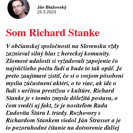
Ján Blažovský
15.3.2023
Som Richard Stanke
V občianskej spoločnosti na Slovensku vždy
zaznieval silný hlas z hereckej komunity.
Zlomové udalosti si vyžadovali zapojenie čo
najväčšieho počtu ľudí a bude to tak opäť. Je
preto zaujímavé zistiť, čo si o svojom pôsobení
myslia zúčastnení aktéri, o to viac, ak ide o
ľudí s určitou prestížou v kultúre. Richard
Stanke je v tomto zmysle dôležitá postava, o
čom svedčí aj fakt, že je nositeľom Radu
Ľudovíta Štúra I. triedy. Rozhovory s
Richardom Stankem viedol Ján Štrasser a je
to pozoruhodné čítanie na dotvorenie ďalšej