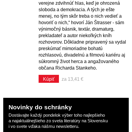
verejne zdvihnúť hlas, keď je ohrozená
sloboda a demokracia. A tých je ešte
menej, no tým skôr treba o nich vedieť a
hovoriť o nich,“ hovorí Ján Štrasser - sám
výnimočný básnik, textár, dramaturg,
prekladateľ a autor niekoľkých kníh
rozhovorov. Dôkladne pripravený sa vydal
preskúmať mimoriadne bohatú
rozhlasovú, divadelnú a filmovú kariéru aj
súkromný život herca a angažovaného
občana Richarda Stankeho.
Kúpiť
za 13,41 €
Novinky do schránky
Dostávajte každý pondelok výber toho najlepšieho
a najaktuálnejšieho zo sveta literatúry na Slovensku
i vo svete vďaka nášmu newsletteru.