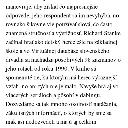
manévruje, aby získal čo najpresnejšie
odpovede, jeho respondent sa im nevyhýba, no
rovnako šikovne vie používať slová, čo často
znamená stručnosť a výstižnosť. Richard Stanke
začínal hrať ako detský herec ešte na základnej
škole a vo Virtuálnej databáze slovenského
divadla sa nachádza pôsobivých 98 záznamov o
jeho rolách od roku 1990. V knihe sú
spomenuté tie, ku ktorým má herec výraznejší
vzťah, no ani tých nie je málo. Navyše hrá aj vo
viacerých seriáloch a pôsobí v dabingu.
Dozvedáme sa tak mnoho okolností natáčania,
zákulisných informácií, o ktorých by sme sa
inak asi nedozvedeli a majú aj celkom