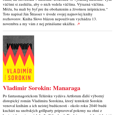
väčšmi si zaslúžia, aby o nich vedela väčšina. Výrazná väčšina.
Môžu, ba mali by byť pre ňu obohatením a životnou inšpiráciou.“
Toto napísal Ján Štrasser v úvode svojej najnovšej knihy
rozhovorov. Kniha Slovo blázon nepoužívam vychádza 13.
novembra a my vám z nej prinášame ukážku.
Vladimir Sorokin: Manaraga
Po fantasmagorickom Telúrsku vydáva Artforum ďalší výborný
distopický román Vladimira Sorokina, ktorý tentokrát Sorokin
venoval knihám a ich neistej budúcnosti - okolo roku 2040 budú
kuchári na snobských grillparty pripravovať pokrmy na ohni z