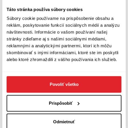
názoroch sa nemáme možnosť len tak ľahko
Táto stránka používa súbory cookies
dozvedieť, určite by tu bol potenciál na ďalšie
Súbory cookie používame na prispôsobenie obsahu a
témy. Dobrý dojem však určite robí množstvo
reklám, poskytovanie funkcií sociálnych médií a analýzu
sprievodných fotografií, väčšinou z divadelných
návštevnosti. Informácie o vašom používaní našej
stránky zdieľame aj s našimi sociálnymi médiami,
predstavení, ale aj zo súkromia a z verejného
reklamnými a analytickými partnermi, ktorí ich môžu
života. Pre priaznivcov slovenskej kultúry a
skombinovať s inými informáciami, ktoré ste im poskytli
špeciálne divadelného a filmového umenia je
alebo ktoré zhromaždili z vášho používania ich služieb.
táto kniha skutočne inšpiratívnym čítaním, je
však potrebné zdôrazniť, že v nemalej miere sa o
Povoliť všetko
to pričinil svojimi otázkami sám Ján Štrasser.
Ján Štrasser: Som Richard Stanke
Prispôsobiť
N Press, 2023
192 strán
Odmietnuť