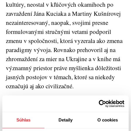
kultúry, neostal v kľúčových okamihoch po
zavraždení Jána Kuciaka a Martiny Kušnírovej
nezainteresovaný, naopak, svojimi presne
formulovanými stručnými vetami podporil
zmenu v spoločnosti, ktorá vyzerala ako zmena
paradigmy vývoja. Rovnako prehovoril aj na
zhromaždení za mier na Ukrajine a v knihe má
významný priestor práve myšlienka dôležitosti
jasných postojov v témach, ktoré sa niekedy
označujú aj ako civilizačné.
Jediná nevýhoda knihy je, že by mohla byť snáď
aj dlhšia. Rozhodnutie autorov je potrebné
rešpektovať, ale vzhľadom na to, že Richard
Súhlas
Detaily
O cookies
Stanke nepôsobí na sociálnych médiách a o jeho