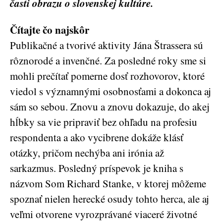
časti obrazu o slovenskej kultúre.
Čítajte čo najskôr
Publikačné a tvorivé aktivity Jána Štrassera sú
rôznorodé a invenčné. Za posledné roky sme si
mohli prečítať pomerne dosť rozhovorov, ktoré
viedol s významnými osobnosťami a dokonca aj
sám so sebou. Znovu a znovu dokazuje, do akej
hĺbky sa vie pripraviť bez ohľadu na profesiu
respondenta a ako vycibrene dokáže klásť
otázky, pričom nechýba ani irónia až
sarkazmus. Posledný príspevok je kniha s
názvom Som Richard Stanke, v ktorej môžeme
spoznať nielen herecké osudy tohto herca, ale aj
veľmi otvorene vyrozprávané viaceré životné