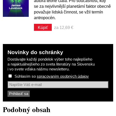
autora teorie Gaia. Pro současnost, kdy
se za nejvlivnější planetární faktor obecně
považuje lidská činnost, se vžil termín
antropocén.
Kúpiť
za 12,69 €
Novinky do schránky
Dostávajte každý pondelok výber toho najlepšieho
a najaktuálnejšieho zo sveta literatúry na Slovensku
i vo svete vďaka nášmu newsletteru.
Súhlasím so
spracovaním osobných údajov
Podobný obsah