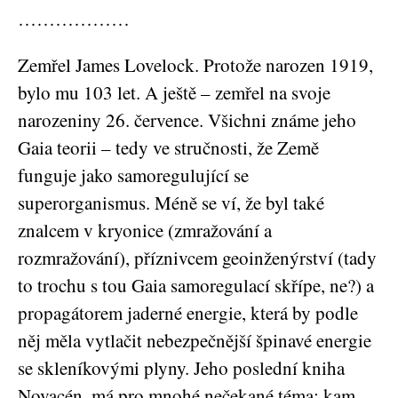
………………
Zemřel James Lovelock. Protože narozen 1919,
bylo mu 103 let. A ještě – zemřel na svoje
narozeniny 26. července. Všichni známe jeho
Gaia teorii – tedy ve stručnosti, že Země
funguje jako samoregulující se
superorganismus. Méně se ví, že byl také
znalcem v kryonice (zmražování a
rozmražování), příznivcem geoinženýrství (tady
to trochu s tou Gaia samoregulací skřípe, ne?) a
propagátorem jaderné energie, která by podle
něj měla vytlačit nebezpečnější špinavé energie
se skleníkovými plyny. Jeho poslední kniha
Novacén, má pro mnohé nečekané téma: kam