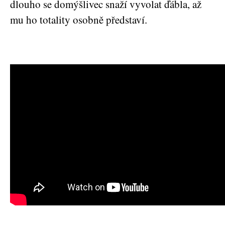
dlouho se domýšlivec snaží vyvolat ďábla, až
mu ho totality osobně představí.