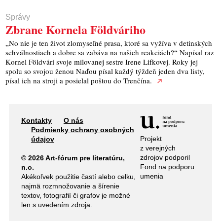
Správy
Zbrane Kornela Földváriho
„No nie je ten život zlomyseľné prasa, ktoré sa vyžíva v detinských
schválnostiach a dobre sa zabáva na našich reakciách?“ Napísal raz
Kornel Földvári svoje milovanej sestre Irene Lifkovej. Roky jej
spolu so svojou ženou Naďou písal každý týždeň jeden dva listy,
písal ich na stroji a posielal poštou do Trenčína.
Kontakty
O nás
Podmienky ochrany osobných
Projekt
údajov
z verejných
zdrojov podporil
© 2026 Art-fórum pre literatúru,
Fond na podporu
n.o.
umenia
Akékoľvek použitie častí alebo celku,
najmä rozmnožovanie a šírenie
textov, fotografií či grafov je možné
len s uvedením zdroja.