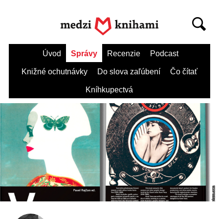
Úvod
Správy
Recenzie
Podcast
Knižné ochutnávky
Do slova zaľúbení
Čo čítať
Kníhkupectvá