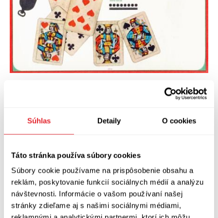
…………….
V Praze se začátkem prázdnin uskutečnil kvůli
Súhlas
Detaily
O cookies
covidu dva roky odložený koncert Patti Smith.
Když jde člověk na koncert někoho, koho má
Táto stránka používa súbory cookies
celý život rád, ale holt mu už teď je
Súbory cookie používame na prispôsobenie obsahu a
pětasedmdesát, je přece jen nervózní. Bude to
reklám, poskytovanie funkcií sociálnych médií a analýzu
ostuda, moc geronto? Bude to celé žít ze zašlé
návštevnosti. Informácie o vašom používaní našej
slávy, jak to často dělají její vrstevníci? Ale ne –
stránky zdieľame aj s našimi sociálnymi médiami,
reklamnými a analytickými partnermi, ktorí ich môžu