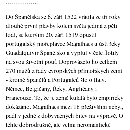
…………….
Do Španělska se 6. září 1522 vrátila ze tři roky
dlouhé první plavby kolem světa jediná z pěti
lodí, se kterými 20. září 1519 opustil
portugalský mořeplavec Magalhães u ústí řeky
Guadalquivir Španělsko a vyplul v čele flotily
na svou životní pouť. Doprovázelo ho celkem
270 mužů z řady evropských přímořských zemí
- kromě Španělů a Portugalců šlo o Italy,
Němce, Belgičany, Řeky, Angličany i
Francouze. To, že je země kulatá bylo empiricky
dokázáno. Magalhães mezi 18 přeživšími nebyl,
padl v jedné z dobyvačných bitev na výpravě. O
téhle dobrodružné, ale velmi neromantické