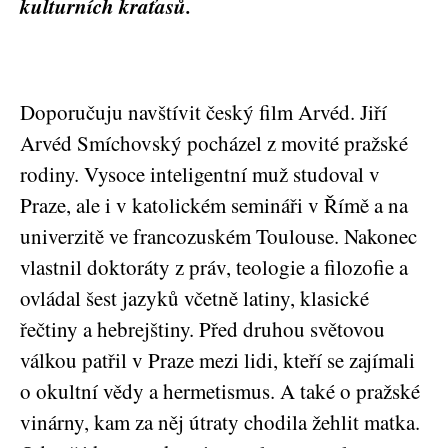
kulturních kraťasů.
Doporučuju navštívit český film Arvéd. Jiří
Arvéd Smíchovský pocházel z movité pražské
rodiny. Vysoce inteligentní muž studoval v
Praze, ale i v katolickém semináři v Římě a na
univerzitě ve francozuském Toulouse. Nakonec
vlastnil doktoráty z práv, teologie a filozofie a
ovládal šest jazyků včetně latiny, klasické
řečtiny a hebrejštiny. Před druhou světovou
válkou patřil v Praze mezi lidi, kteří se zajímali
o okultní vědy a hermetismus. A také o pražské
vinárny, kam za něj útraty chodila žehlit matka.