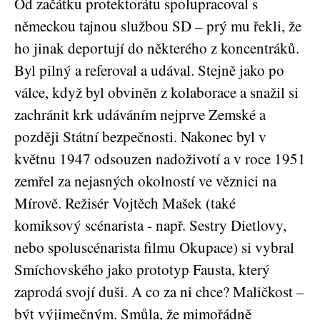
Od začátku protektorátu spolupracoval s
německou tajnou službou SD – prý mu řekli, že
ho jinak deportují do některého z koncentráků.
Byl pilný a referoval a udával. Stejně jako po
válce, když byl obviněn z kolaborace a snažil si
zachránit krk udáváním nejprve Zemské a
později Státní bezpečnosti. Nakonec byl v
květnu 1947 odsouzen nadoživotí a v roce 1951
zemřel za nejasných okolností ve věznici na
Mírově. Režisér Vojtěch Mašek (také
komiksový scénarista - např. Sestry Dietlovy,
nebo spoluscénarista filmu Okupace) si vybral
Smíchovského jako prototyp Fausta, který
zaprodá svojí duši. A co za ni chce? Maličkost –
být výjimečným. Smůla, že mimořádně