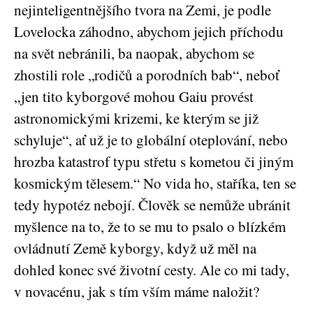
nejinteligentnějšího tvora na Zemi, je podle
Lovelocka záhodno, abychom jejich příchodu
na svět nebránili, ba naopak, abychom se
zhostili role „rodičů a porodních bab“, neboť
„jen tito kyborgové mohou Gaiu provést
astronomickými krizemi, ke kterým se již
schyluje“, ať už je to globální oteplování, nebo
hrozba katastrof typu střetu s kometou či jiným
kosmickým tělesem.“ No vida ho, staříka, ten se
tedy hypotéz nebojí. Člověk se nemůže ubránit
myšlence na to, že to se mu to psalo o blízkém
ovládnutí Země kyborgy, když už měl na
dohled konec své životní cesty. Ale co mi tady,
v novacénu, jak s tím vším máme naložit?