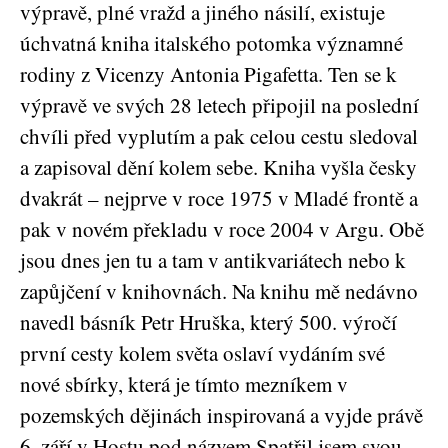
výpravě, plné vražd a jiného násilí, existuje
úchvatná kniha italského potomka významné
rodiny z Vicenzy Antonia Pigafetta. Ten se k
výpravě ve svých 28 letech připojil na poslední
chvíli před vyplutím a pak celou cestu sledoval
a zapisoval dění kolem sebe. Kniha vyšla česky
dvakrát – nejprve v roce 1975 v Mladé frontě a
pak v novém překladu v roce 2004 v Argu. Obě
jsou dnes jen tu a tam v antikvariátech nebo k
zapůjčení v knihovnách. Na knihu mě nedávno
navedl básník Petr Hruška, který 500. výročí
první cesty kolem světa oslaví vydáním své
nové sbírky, která je tímto mezníkem v
pozemských dějinách inspirovaná a vyjde právě
6. září v Hostu pod názvem Spatřil jsem svou