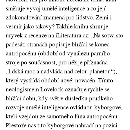
směřuje vývoj umělé inteligence a co její
zdokonalování znamená pro lidstvo, Zemi i
vesmír jako takový? Takhle knihu shrnuje
úryvek z recenze na iLiteratura.cz: „Na sotva sto
padesáti stranách popisuje blížící se konec
antropocénu (období od vynálezu parního
stroje po současnost, pro něž je příznačná
„lidská moc a nadvláda nad celou planetou“),
který vystřídá období nové: novacén. Tímto
neologismem Lovelock označuje rychle se
blížící dobu, kdy svět v důsledku prudkého
rozvoje umělé inteligence ovládnou kyborgové,
kteří vzejdou ze samotného lůna antropocénu.
Přestože nás tito kyborgové nahradí na pozici