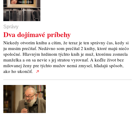
Správy
Dva dojímavé príbehy
Niekedy otvorím knihu a cítim, že teraz je ten správny čas, kedy si
ju musím prečítať. Nedávno som prečítal 2 knihy, ktoré majú niečo
spoločné. Hlavným hrdinom týchto kníh je muž, ktorému zomrela
manželka a on sa nevie s jej stratou vyrovnať. A keďže život bez
milovanej ženy pre týchto mužov nemá zmysel, hľadajú spôsob,
ako ho ukončiť.