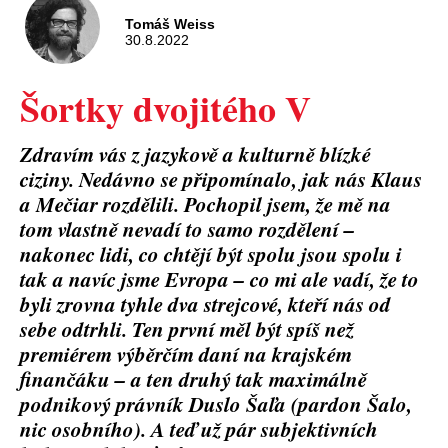
Tomáš Weiss
30.8.2022
Šortky dvojitého V
Zdravím vás z jazykově a kulturně blízké
ciziny. Nedávno se připomínalo, jak nás Klaus
a Mečiar rozdělili. Pochopil jsem, že mě na
tom vlastně nevadí to samo rozdělení –
nakonec lidi, co chtějí být spolu jsou spolu i
tak a navíc jsme Evropa – co mi ale vadí, že to
byli zrovna tyhle dva strejcové, kteří nás od
sebe odtrhli. Ten první měl být spíš než
premiérem výběrčím daní na krajském
finančáku – a ten druhý tak maximálně
podnikový právník Duslo Šaľa (pardon Šalo,
nic osobního). A teď už pár subjektivních