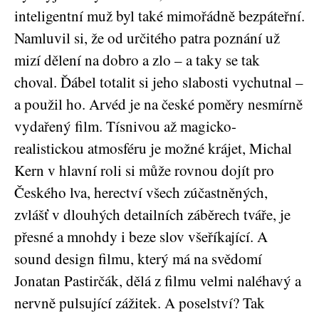
inteligentní muž byl také mimořádně bezpáteřní.
Namluvil si, že od určitého patra poznání už
mizí dělení na dobro a zlo – a taky se tak
choval. Ďábel totalit si jeho slabosti vychutnal –
a použil ho. Arvéd je na české poměry nesmírně
vydařený film. Tísnivou až magicko-
realistickou atmosféru je možné krájet, Michal
Kern v hlavní roli si může rovnou dojít pro
Českého lva, herectví všech zúčastněných,
zvlášť v dlouhých detailních záběrech tváře, je
přesné a mnohdy i beze slov všeříkající. A
sound design filmu, který má na svědomí
Jonatan Pastirčák, dělá z filmu velmi naléhavý a
nervně pulsující zážitek. A poselství? Tak