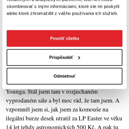
byl to koncert skvělý po všech myslitelných
skombinovať s inými informáciami, ktoré ste im poskytli
stránkách. Zvukově, pěvecky, vizuálně, lidsky.
alebo ktoré zhromaždili z vášho používania ich služieb.
Patti Smith vždycky věděla co a proč zpívá.
Technicky zpívala jako z desek vydaných skoro
před půl stoletím. V kapele hrál na kytaru její
Povoliť všetko
syn. Indiánka Patti běhala po pódiu s
ukrajinskou vlajkou a později vyzývala, ať si u
Prispôsobiť
vlád vynutíme přiměřené reakce na klimatickou
pohromu. Jako bonusy kapela zahrála převzaté
Odmietnuť
písně od Stooges, Lou Reeda nebo Neila
Younga. Stál jsem tam v rozjuchaném
vyprodaném sále a byl moc rád, že tam jsem. A
vzpomněl jsem si, jak jsem za komouše na
ilegální burze desek utratil za LP Easter ve věku
14 let tehdy astronomických 500 Kč. A pak tu