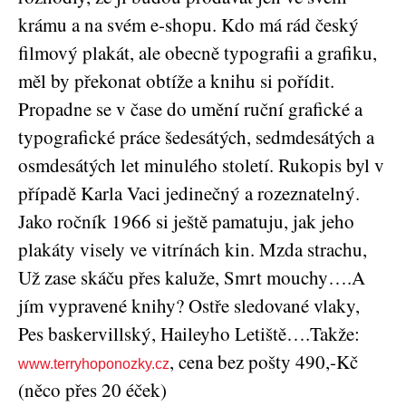
krámu a na svém e-shopu. Kdo má rád český
filmový plakát, ale obecně typografii a grafiku,
měl by překonat obtíže a knihu si pořídit.
Propadne se v čase do umění ruční grafické a
typografické práce šedesátých, sedmdesátých a
osmdesátých let minulého století. Rukopis byl v
případě Karla Vaci jedinečný a rozeznatelný.
Jako ročník 1966 si ještě pamatuju, jak jeho
plakáty visely ve vitrínách kin. Mzda strachu,
Už zase skáču přes kaluže, Smrt mouchy….A
jím vypravené knihy? Ostře sledované vlaky,
Pes baskervillský, Haileyho Letiště….Takže:
, cena bez pošty 490,-Kč
www.terryhoponozky.cz
(něco přes 20 éček)