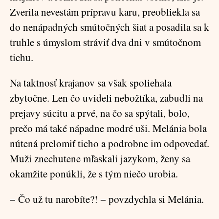
Zverila nevestám prípravu karu, preobliekla sa
do nenápadných smútočných šiat a posadila sa k
truhle s úmyslom stráviť dva dni v smútočnom
tichu.
Na taktnosť krajanov sa však spoliehala
zbytočne. Len čo uvideli nebožtíka, zabudli na
prejavy súcitu a prvé, na čo sa spýtali, bolo,
prečo má také nápadne modré uši. Melánia bola
nútená prelomiť ticho a podrobne im odpovedať.
Muži znechutene mľaskali jazykom, ženy sa
okamžite ponúkli, že s tým niečo urobia.
− Čo už tu narobíte?! − povzdychla si Melánia.