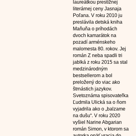
laureátkou prestížnej
literárnej ceny Jasnaja
Poľana. V roku 2010 ju
preslávila detská kniha
Maňuňa o príhodách
dvoch kamarátok na
pozadí arménskeho
malomesta 80. rokov. Jej
román Z neba spadli tri
jablká z roku 2015 sa stal
medzinárodným
bestsellerom a bol
preložený do viac ako
štrnástich jazykov.
Svetoznáma spisovateľka
Ľudmila Ulická sa o ňom
vyjadrila ako o „balzame
na dušu“. V roku 2020
vyšiel Narine Abgarian
román Simon, v ktorom sa
autorka opäť vracia do