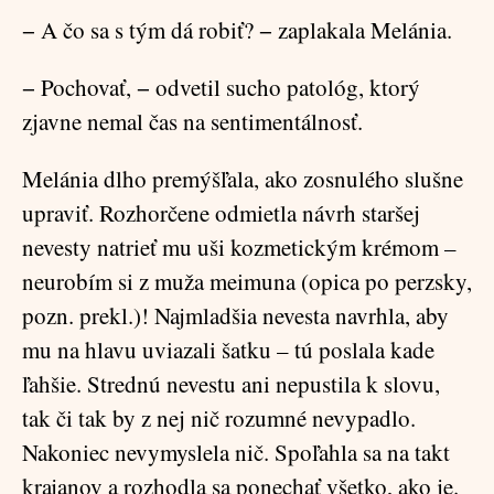
− A čo sa s tým dá robiť? − zaplakala Melánia.
− Pochovať, − odvetil sucho patológ, ktorý
zjavne nemal čas na sentimentálnosť.
Melánia dlho premýšľala, ako zosnulého slušne
upraviť. Rozhorčene odmietla návrh staršej
nevesty natrieť mu uši kozmetickým krémom –
neurobím si z muža meimuna (opica po perzsky,
pozn. prekl.)! Najmladšia nevesta navrhla, aby
mu na hlavu uviazali šatku – tú poslala kade
ľahšie. Strednú nevestu ani nepustila k slovu,
tak či tak by z nej nič rozumné nevypadlo.
Nakoniec nevymyslela nič. Spoľahla sa na takt
krajanov a rozhodla sa ponechať všetko, ako je.