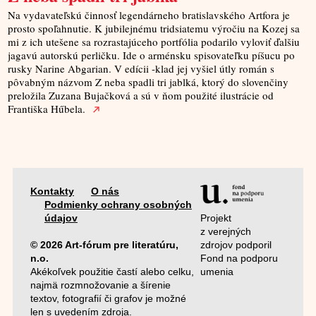
Na vydavateľskú činnosť legendárneho bratislavského Artfora je
prosto spoľahnutie. K jubilejnému tridsiatemu výročiu na Kozej sa
mi z ich utešene sa rozrastajúceho portfólia podarilo vyloviť ďalšiu
jagavú autorskú perličku. Ide o arménsku spisovateľku píšucu po
rusky Narine Abgarian. V edícii -klad jej vyšiel útly román s
pôvabným názvom Z neba spadli tri jablká, ktorý do slovenčiny
preložila Zuzana Bujačková a sú v ňom použité ilustrácie od
Františka Hűbela.
Kontakty
O nás
Podmienky ochrany osobných
Projekt
údajov
z verejných
zdrojov podporil
© 2026 Art-fórum pre literatúru,
Fond na podporu
n.o.
umenia
Akékoľvek použitie častí alebo celku,
najmä rozmnožovanie a šírenie
textov, fotografií či grafov je možné
len s uvedením zdroja.