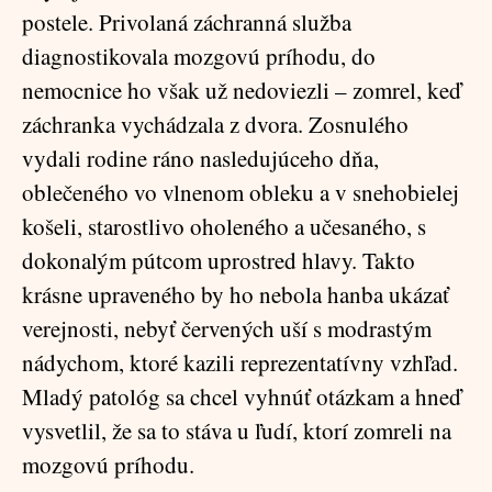
postele. Privolaná záchranná služba
diagnostikovala mozgovú príhodu, do
nemocnice ho však už nedoviezli – zomrel, keď
záchranka vychádzala z dvora. Zosnulého
vydali rodine ráno nasledujúceho dňa,
oblečeného vo vlnenom obleku a v snehobielej
košeli, starostlivo oholeného a učesaného, s
dokonalým pútcom uprostred hlavy. Takto
krásne upraveného by ho nebola hanba ukázať
verejnosti, nebyť červených uší s modrastým
nádychom, ktoré kazili reprezentatívny vzhľad.
Mladý patológ sa chcel vyhnúť otázkam a hneď
vysvetlil, že sa to stáva u ľudí, ktorí zomreli na
mozgovú príhodu.