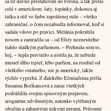
sa už dávno presťahovali do Fresna, a tak prišla
celá v americkom: šaty, topánky, dokonca aj
taška a rúž vo farbe zaprášenej ruže – všetko
zahraničné, o čom nezabudla informovať, keď si
sadala vdove po pravici. Melánia pokrútila
nosom a zamračila sa – od Elizy neznesiteľne
tiahlo sladkým parfumom. − Prehnala som to,
hej, − šepla previnilo a uistila ju, že nebude
musieť dlho trpieť, lebo parfum, na rozdiel od
všetkého ostatného, nie je americký, takže
rýchlo vyprchá. Z ďalekého Ečmiadzina prišla
Susanna Bočkancová a zaraz všetkých
podráždila svojím spisovným prejavom,
arogantne zdvihnutým, natenko vytrhaným
obočím a zahnutými úzkymi perami. Prítomní