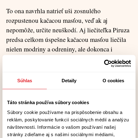
To ona navrhla natrieť uši zosnulého
rozpustenou kačacou masťou, veď ak aj
nepomôže, určite neuškodí. Aj liečiteľka Piruza
predsa celkom úspešne kačacou masťou liečila
nielen modriny a odreniny, ale dokonca i
zlomeniny.
− Hádam ho len nepochováš s modrými ušami,
Súhlas
Detaily
O cookies
dcéra moja! − zamrmlala Katinka a okrajom
zástery si utierala slzy. Melánia chcela
namietnuť, že zosnulému nezáleží na tom, akej
Táto stránka používa súbory cookies
farby má uši, ale keď periférne pohľadom
Súbory cookie používame na prispôsobenie obsahu a
reklám, poskytovanie funkcií sociálnych médií a analýzu
zachytila pohyb obočia Susanny Bočkancovej,
návštevnosti. Informácie o vašom používaní našej
rozmyslela si to, nebude sa jej tá škodoradostne
stránky zdieľame aj s našimi sociálnymi médiami,