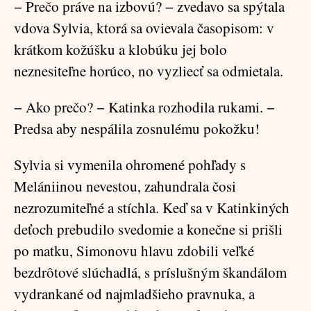
− Prečo práve na izbovú? − zvedavo sa spýtala
vdova Sylvia, ktorá sa ovievala časopisom: v
krátkom kožúšku a klobúku jej bolo
neznesiteľne horúco, no vyzliecť sa odmietala.
− Ako prečo? − Katinka rozhodila rukami. −
Predsa aby nespálila zosnulému pokožku!
Sylvia si vymenila ohromené pohľady s
Melániinou nevestou, zahundrala čosi
nezrozumiteľné a stíchla. Keď sa v Katinkiných
deťoch prebudilo svedomie a konečne si prišli
po matku, Simonovu hlavu zdobili veľké
bezdrôtové slúchadlá, s príslušným škandálom
vydrankané od najmladšieho pravnuka, a