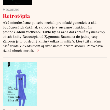
Recenzie
Retrotópia
Akú minulosť sme po sebe nechali pre mladé generácie a aká
budúcnosť ich čaká, ak sloboda je v súčasnosti základným
predpokladom všetkého? Takto by sa azda dal zhrnúť myšlienkový
obsah knihy Retrotópia od Zygmunta Baumana do jednej vety.
Zároveň je to posledný knižný odkaz mysliteľa, ktorý žil značnú
časť života v dvadsiatom aj dvadsiatom prvom storočí. Porovnáva
riziká oboch storočí.