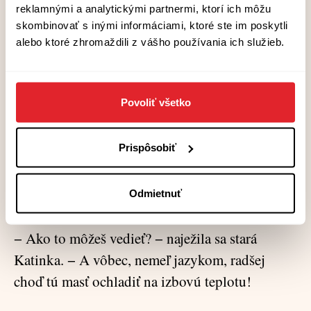
vyškierať.
reklamnými a analytickými partnermi, ktorí ich môžu
skombinovať s inými informáciami, ktoré ste im poskytli
− Doneste kačaciu masť! − zavelila.
alebo ktoré zhromaždili z vášho používania ich služieb.
− Najdôležitejšie je gáfrový olej priložiť zhora.
Tak to robila liečiteľka! − Katinka len tak sypala
Povoliť všetko
pokyny a sledovala, či gáfor aplikujú správne. –
Inak môže vyvolať kŕče, − vysvetľovala.
Prispôsobiť
− No, jemu kŕče nehrozia! − precedila
Odmietnuť
Melániina nevesta.
− Ako to môžeš vedieť? − naježila sa stará
Katinka. − A vôbec, nemeľ jazykom, radšej
choď tú masť ochladiť na izbovú teplotu!