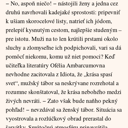
− No, aspoň niečo! − nástojili ženy a jedna cez
druhú navrhovali kadejaké sprostosti: pripevniť
k ušiam skorocelové listy, natrieť ich jódom,
prelepiť kysnutým cestom, najlepšie studeným –
pre istotu. Muži na to len krútili prstami okolo
sluchy a zlomyseľne ich podpichovali, vari sa dá
pomôcť niekomu, komu už niet pomoci? Keď
učiteľka literatúry Ofélia Ambarcumovna
nevhodne zacitovala z Idiota, že „krása spasí
svet“, mužský tábor sa neskrývane rozrehotal a
rozumne skonštatoval, že krása nebohého medzi
živých nevráti. − Zato však bude naňho pekný
pohľad! − nevzdával sa ženský tábor. Situácia sa
vyostrovala a rozlúčkový obrad prerastal do
šarvátky. Smútočnú atmosféru prinavrátila