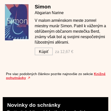
Simon
Abgarian Narine
V malom arménskom meste zomrel
miestny murár Simon. Patril k váženým a
obľúbeným občanom mestečka Berd,
známy však bol aj svojimi nespočetnými
ľúbostnými aférami.
Kúpiť
za 12,67 €
Pre viac podobných článkov pozrite najnovšie zo sekcie
Knižné
ochutnávky
Novinky do schránky