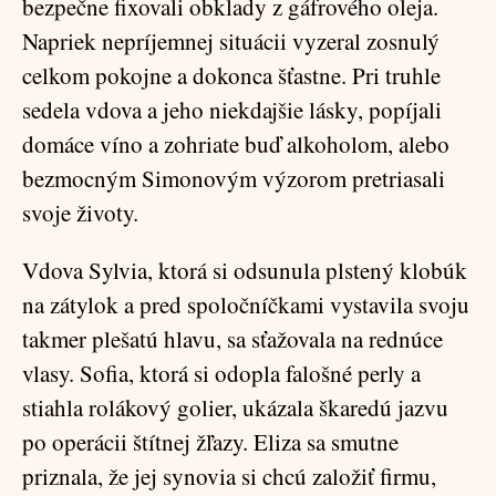
bezpečne fixovali obklady z gáfrového oleja.
Napriek nepríjemnej situácii vyzeral zosnulý
celkom pokojne a dokonca šťastne. Pri truhle
sedela vdova a jeho niekdajšie lásky, popíjali
domáce víno a zohriate buď alkoholom, alebo
bezmocným Simonovým výzorom pretriasali
svoje životy.
Vdova Sylvia, ktorá si odsunula plstený klobúk
na zátylok a pred spoločníčkami vystavila svoju
takmer plešatú hlavu, sa sťažovala na rednúce
vlasy. Sofia, ktorá si odopla falošné perly a
stiahla rolákový golier, ukázala škaredú jazvu
po operácii štítnej žľazy. Eliza sa smutne
priznala, že jej synovia si chcú založiť firmu,