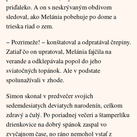
priďaleko. A on s neskrývaným obdivom
sledoval, ako Melánia pobehuje po dome a
trieska riad o zem.
− Pozrimeže! − konštatoval a odpratával črepiny.
Zatiaľ čo on upratoval, Melánia fajčila na
verande a odklepávala popol do jeho
sviatočných topánok. Ale v podstate
spolunažívali v zhode.
Simon skonal v predvečer svojich
sedemdesiatych deviatych narodenín, celkom
zdravý a čulý. Po poriadnej večeri a štamperlíku
drienkovice na dobrý spánok zaspal vo
zvyčajnom čase, no ráno nemohol vstať z