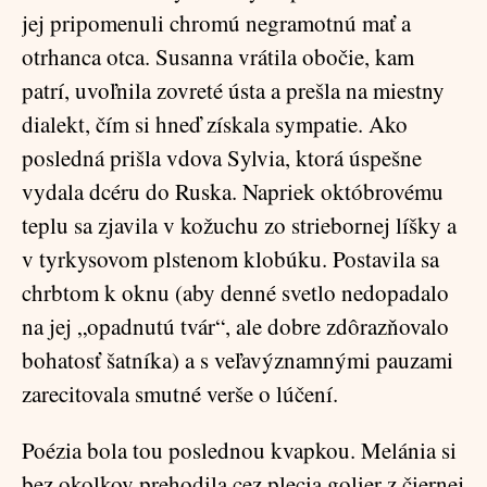
jej pripomenuli chromú negramotnú mať a
otrhanca otca. Susanna vrátila obočie, kam
patrí, uvoľnila zovreté ústa a prešla na miestny
dialekt, čím si hneď získala sympatie. Ako
posledná prišla vdova Sylvia, ktorá úspešne
vydala dcéru do Ruska. Napriek októbrovému
teplu sa zjavila v kožuchu zo striebornej líšky a
v tyrkysovom plstenom klobúku. Postavila sa
chrbtom k oknu (aby denné svetlo nedopadalo
na jej „opadnutú tvár“, ale dobre zdôrazňovalo
bohatosť šatníka) a s veľavýznamnými pauzami
zarecitovala smutné verše o lúčení.
Poézia bola tou poslednou kvapkou. Melánia si
bez okolkov prehodila cez plecia golier z čiernej