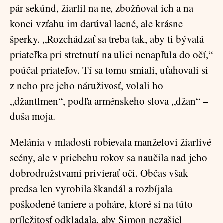
pár sekúnd, žiarlil na ne, zbožňoval ich a na
konci vzťahu im darúval lacné, ale krásne
šperky. „Rozchádzať sa treba tak, aby ti bývalá
priateľka pri stretnutí na ulici nenapľula do očí,“
poúčal priateľov. Tí sa tomu smiali, uťahovali si
z neho pre jeho náruživosť, volali ho
„džantlmen“, podľa arménskeho slova „džan“ –
duša moja.
Melánia v mladosti robievala manželovi žiarlivé
scény, ale v priebehu rokov sa naučila nad jeho
dobrodružstvami privierať oči. Občas však
predsa len vyrobila škandál a rozbíjala
poškodené taniere a poháre, ktoré si na túto
príležitosť odkladala, aby Simon nezašiel