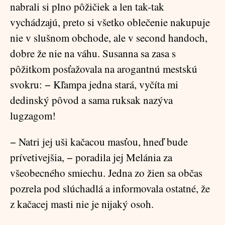
nabrali si plno pôžičiek a len tak-tak
vychádzajú, preto si všetko oblečenie nakupuje
nie v slušnom obchode, ale v second handoch,
dobre že nie na váhu. Susanna sa zasa s
pôžitkom posťažovala na arogantnú mestskú
svokru: − Kľampa jedna stará, vyčíta mi
dedinský pôvod a sama ruksak nazýva
lugzagom!
− Natri jej uši kačacou masťou, hneď bude
prívetivejšia, − poradila jej Melánia za
všeobecného smiechu. Jedna zo žien sa občas
pozrela pod slúchadlá a informovala ostatné, že
z kačacej masti nie je nijaký osoh.