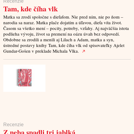
Recenzie
Tam, kde číha vlk
Matka sa zrodí spoločne s dieťaťom. Nie pred ním, nie po ňom –
narodia sa naraz. Matka plače dojatím a úľavou, dieťa víta život.
Časom sa všetko mení – pocity, potreby, vzťahy. Aj najväčšia istota
podlieha vývoju, život sa premení na oázu úvah bez odpovedí.
Obdobne sa zrodili a menili aj Lilach a Adam, matka a syn,
ústredné postavy knihy Tam, kde číha vlk od spisovateľky Ajelet
Gundar-Gošen v preklade Michala Vlka.
Recenzie
Z neba spadli tri jablká