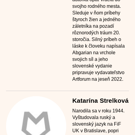
svojho rodného mesta.
Sleduje v ňom príbehy
štyroch žien a jedného
záletníka na pozadí
rôznorodých tráum 20.
storočia. Silný príbeh o
láske k človeku napísala
Abgarian na vrchole
svojich síl a jeho
slovenské vydanie
pripravuje vydavateľstvo
Artforum na jeseň 2022.
Katarína Strelková
Narodila sa v roku 1944.
Vyštudovala ruský a
slovenský jazyk na FiF
UK v Bratislave, popri