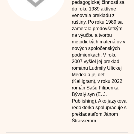
pedagogickej činnosti sa
do roku 1989 aktívne
venovala prekladu z
ruštiny. Po roku 1989 sa
zamerala predovšetkým
na výučbu a tvorbu
metodických materiálov v
nových spoločenských
podmienkach. V roku
2007 vyšiel jej preklad
románu Ľudmily Ulickej
Medea a jej deti
(Kalligram), v roku 2022
román Sašu Filipenka
Bývalý syn (E. J.
Publishing). Ako jazyková
redaktorka spolupracuje s
prekladateľom Jánom
Štrasserom.