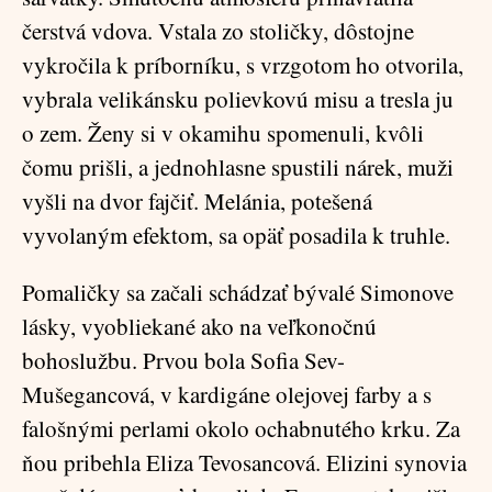
čerstvá vdova. Vstala zo stoličky, dôstojne
vykročila k príborníku, s vrzgotom ho otvorila,
vybrala velikánsku polievkovú misu a tresla ju
o zem. Ženy si v okamihu spomenuli, kvôli
čomu prišli, a jednohlasne spustili nárek, muži
vyšli na dvor fajčiť. Melánia, potešená
vyvolaným efektom, sa opäť posadila k truhle.
Pomaličky sa začali schádzať bývalé Simonove
lásky, vyobliekané ako na veľkonočnú
bohoslužbu. Prvou bola Sofia Sev-
Mušegancová, v kardigáne olejovej farby a s
falošnými perlami okolo ochabnutého krku. Za
ňou pribehla Eliza Tevosancová. Elizini synovia