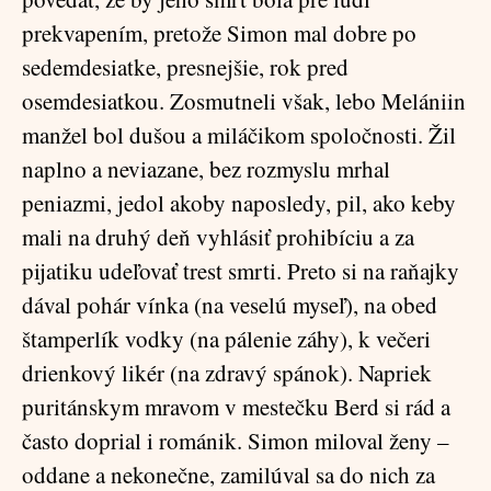
prekvapením, pretože Simon mal dobre po
sedemdesiatke, presnejšie, rok pred
osemdesiatkou. Zosmutneli však, lebo Melániin
manžel bol dušou a miláčikom spoločnosti. Žil
naplno a neviazane, bez rozmyslu mrhal
peniazmi, jedol akoby naposledy, pil, ako keby
mali na druhý deň vyhlásiť prohibíciu a za
pijatiku udeľovať trest smrti. Preto si na raňajky
dával pohár vínka (na veselú myseľ), na obed
štamperlík vodky (na pálenie záhy), k večeri
drienkový likér (na zdravý spánok). Napriek
puritánskym mravom v mestečku Berd si rád a
často doprial i románik. Simon miloval ženy –
oddane a nekonečne, zamilúval sa do nich za