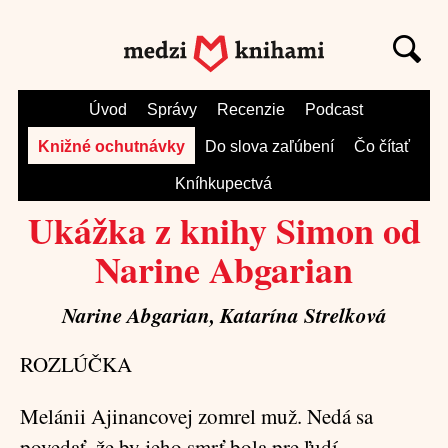
Úvod
Správy
Recenzie
Podcast
Knižné ochutnávky
Do slova zaľúbení
Čo čítať
Kníhkupectvá
Ukážka z knihy Simon od
Narine Abgarian
Narine Abgarian, Katarína Strelková
ROZLÚČKA
Melánii Ajinancovej zomrel muž. Nedá sa
povedať, že by jeho smrť bola pre ľudí