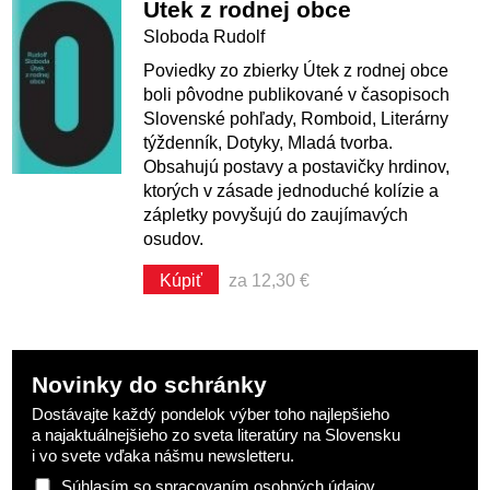
Útek z rodnej obce
Sloboda Rudolf
Poviedky zo zbierky Útek z rodnej obce
boli pôvodne publikované v časopisoch
Slovenské pohľady, Romboid, Literárny
týždenník, Dotyky, Mladá tvorba.
Obsahujú postavy a postavičky hrdinov,
ktorých v zásade jednoduché kolízie a
zápletky povyšujú do zaujímavých
osudov.
Kúpiť
za 12,30 €
Novinky do schránky
Dostávajte každý pondelok výber toho najlepšieho
a najaktuálnejšieho zo sveta literatúry na Slovensku
i vo svete vďaka nášmu newsletteru.
Súhlasím so
spracovaním osobných údajov