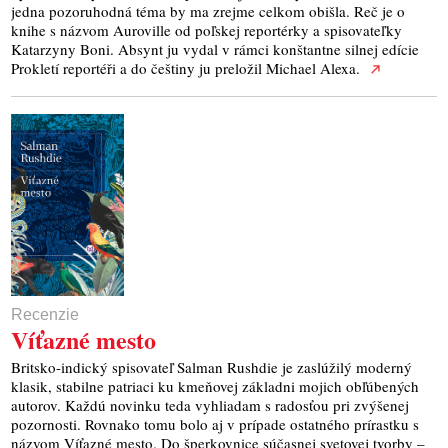
jedna pozoruhodná téma by ma zrejme celkom obišla. Reč je o
knihe s názvom Auroville od poľskej reportérky a spisovateľky
Katarzyny Boni. Absynt ju vydal v rámci konštantne silnej edície
Prokletí reportéři a do češtiny ju preložil Michael Alexa.
Recenzie
Víťazné mesto
Britsko-indický spisovateľ Salman Rushdie je zaslúžilý moderný
klasik, stabilne patriaci ku kmeňovej základni mojich obľúbených
autorov. Každú novinku teda vyhliadam s radosťou pri zvýšenej
pozornosti. Rovnako tomu bolo aj v prípade ostatného prírastku s
názvom Víťazné mesto. Do šperkovnice súčasnej svetovej tvorby –