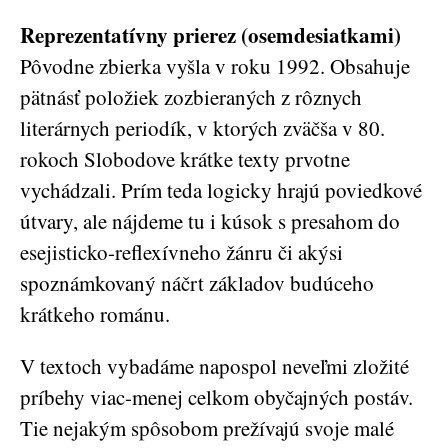
Reprezentatívny prierez (osemdesiatkami)
Pôvodne zbierka vyšla v roku 1992. Obsahuje
pätnásť položiek zozbieraných z rôznych
literárnych periodík, v ktorých zväčša v 80.
rokoch Slobodove krátke texty prvotne
vychádzali. Prím teda logicky hrajú poviedkové
útvary, ale nájdeme tu i kúsok s presahom do
esejisticko-reflexívneho žánru či akýsi
spoznámkovaný náčrt základov budúceho
krátkeho románu.
V textoch vybadáme napospol neveľmi zložité
príbehy viac-menej celkom obyčajných postáv.
Tie nejakým spôsobom prežívajú svoje malé