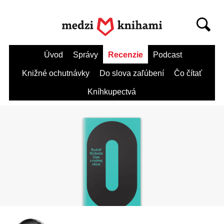
Úvod
Správy
Recenzie
Podcast
Knižné ochutnávky
Do slova zaľúbení
Čo čítať
Kníhkupectvá