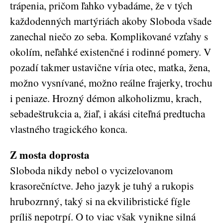
trápenia, pričom ľahko vybadáme, že v tých
každodenných martýriách akoby Sloboda všade
zanechal niečo zo seba. Komplikované vzťahy s
okolím, neľahké existenčné i rodinné pomery. V
pozadí takmer ustavične víria otec, matka, žena,
možno vysnívané, možno reálne frajerky, trochu
i peniaze. Hrozný démon alkoholizmu, krach,
sebadeštrukcia a, žiaľ, i akási citeľná predtucha
vlastného tragického konca.
Z mosta doprosta
Sloboda nikdy nebol o vycizelovanom
krasorečníctve. Jeho jazyk je tuhý a rukopis
hrubozrnný, taký si na ekvilibristické fígle
príliš nepotrpí. O to viac však vynikne silná