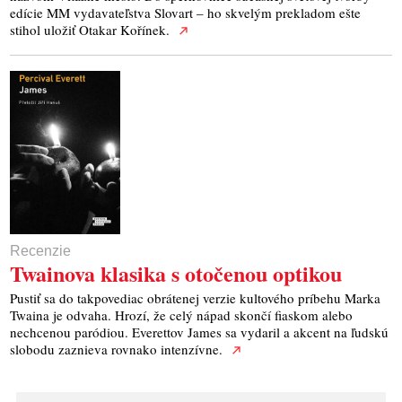
edície MM vydavateľstva Slovart – ho skvelým prekladom ešte
stihol uložiť Otakar Kořínek.
Recenzie
Twainova klasika s otočenou optikou
Pustiť sa do takpovediac obrátenej verzie kultového príbehu Marka
Twaina je odvaha. Hrozí, že celý nápad skončí fiaskom alebo
nechcenou paródiou. Everettov James sa vydaril a akcent na ľudskú
slobodu zaznieva rovnako intenzívne.