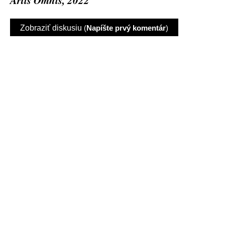
Artis Omnis, 2022
Zobraziť diskusiu
(
Napíšte prvý komentár
)