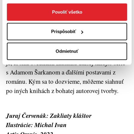
ako filtrované fotografie alebo ako prekreslené
scény z filmov a sú skutočne výborné. Michal
Povoliť všetko
Ivan opäť potvrdil svoj status mimoriadne
zručného a nadaného tvorcu.
Prispôsobiť
Niektoré Červenákove knihy sú samostatné
Odmietnuť
diela, viaceré tvoria už osvedčené série, otázne
je, či sme svedkami začiatku ďalšej takejto série
s Adamom Šarkanom a ďalšími postavami z
románu. Kým sa to dozvieme, môžeme siahnuť
po iných knihách z bohatej autorovej tvorby.
Juraj Červenák: Zakliaty kláštor
Ilustrácie: Michal Ivan