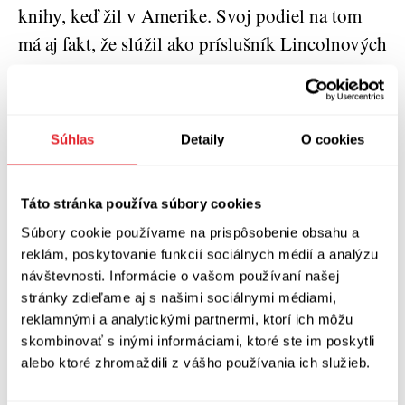
knihy, keď žil v Amerike. Svoj podiel na tom
má aj fakt, že slúžil ako príslušník Lincolnových
slovanských strelcov, zoskupenia bojovníkov
slúžiacich vo vojne Severu proti Juhu na strane
Severu. V neposlednom rade sú jeho predlohou
Súhlas
Detaily
O cookies
postavy, ktoré stvárňovali Charles Bronson
alebo Clint Eastwood. V slovenskej dejovej
Táto stránka používa súbory cookies
vetve sú zas pozoruhodnejšie záporné postavy.
Súbory cookie používame na prispôsobenie obsahu a
Na nich si dal Červenák záležať a asi je to
reklám, poskytovanie funkcií sociálnych médií a analýzu
spôsobené aj tým, že vyvolávajú asociácie s ich
návštevnosti. Informácie o vašom používaní našej
vlastnými filmovými variantmi. V neposlednom
stránky zdieľame aj s našimi sociálnymi médiami,
rade prispievajú k atmosfére knihy ilustrácie
reklamnými a analytickými partnermi, ktorí ich môžu
skombinovať s inými informáciami, ktoré ste im poskytli
výtvarníka Michala Ivana, ktorý s Červenákom
alebo ktoré zhromaždili z vášho používania ich služieb.
pravidelne spolupracuje. Ilustrácie pôsobia až