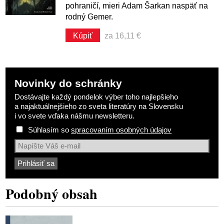
pohraničí, mieri Adam Šarkan naspäť na
rodný Gemer.
Kúpiť
za 16,11 €
Novinky do schránky
Dostávajte každý pondelok výber toho najlepšieho
a najaktuálnejšieho zo sveta literatúry na Slovensku
i vo svete vďaka nášmu newsletteru.
Súhlasím so
spracovaním osobných údajov
Podobný obsah