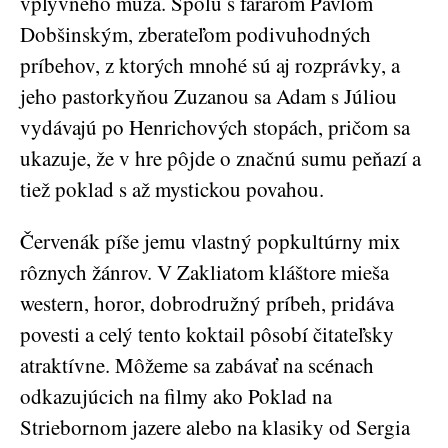
vplyvného muža. Spolu s farárom Pavlom
Dobšinským, zberateľom podivuhodných
príbehov, z ktorých mnohé sú aj rozprávky, a
jeho pastorkyňou Zuzanou sa Adam s Júliou
vydávajú po Henrichových stopách, pričom sa
ukazuje, že v hre pôjde o značnú sumu peňazí a
tiež poklad s až mystickou povahou.
Červenák píše jemu vlastný popkultúrny mix
rôznych žánrov. V Zakliatom kláštore mieša
western, horor, dobrodružný príbeh, pridáva
povesti a celý tento koktail pôsobí čitateľsky
atraktívne. Môžeme sa zabávať na scénach
odkazujúcich na filmy ako Poklad na
Striebornom jazere alebo na klasiky od Sergia