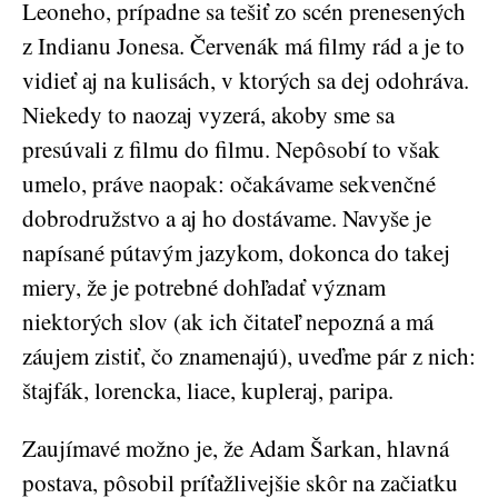
Leoneho, prípadne sa tešiť zo scén prenesených
z Indianu Jonesa. Červenák má filmy rád a je to
vidieť aj na kulisách, v ktorých sa dej odohráva.
Niekedy to naozaj vyzerá, akoby sme sa
presúvali z filmu do filmu. Nepôsobí to však
umelo, práve naopak: očakávame sekvenčné
dobrodružstvo a aj ho dostávame. Navyše je
napísané pútavým jazykom, dokonca do takej
miery, že je potrebné dohľadať význam
niektorých slov (ak ich čitateľ nepozná a má
záujem zistiť, čo znamenajú), uveďme pár z nich:
štajfák, lorencka, liace, kupleraj, paripa.
Zaujímavé možno je, že Adam Šarkan, hlavná
postava, pôsobil príťažlivejšie skôr na začiatku