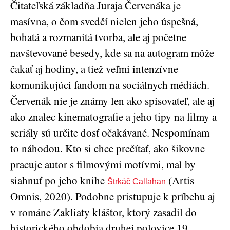
Čitateľská základňa Juraja Červenáka je
masívna, o čom svedčí nielen jeho úspešná,
bohatá a rozmanitá tvorba, ale aj početne
navštevované besedy, kde sa na autogram môže
čakať aj hodiny, a tiež veľmi intenzívne
komunikujúci fandom na sociálnych médiách.
Červenák nie je známy len ako spisovateľ, ale aj
ako znalec kinematografie a jeho tipy na filmy a
seriály sú určite dosť očakávané. Nespomínam
to náhodou. Kto si chce prečítať, ako šikovne
pracuje autor s filmovými motívmi, mal by
siahnuť po jeho knihe
(Artis
Štrkáč Callahan
Omnis, 2020). Podobne pristupuje k príbehu aj
v románe Zakliaty kláštor, ktorý zasadil do
historického obdobia druhej polovice 19.