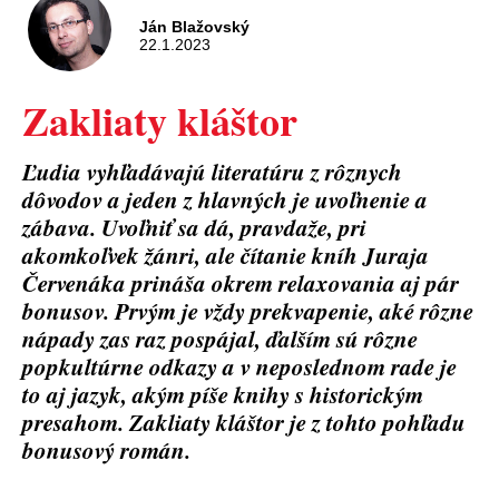
Ján Blažovský
22.1.2023
Zakliaty kláštor
Ľudia vyhľadávajú literatúru z rôznych
dôvodov a jeden z hlavných je uvoľnenie a
zábava. Uvoľniť sa dá, pravdaže, pri
akomkoľvek žánri, ale čítanie kníh Juraja
Červenáka prináša okrem relaxovania aj pár
bonusov. Prvým je vždy prekvapenie, aké rôzne
nápady zas raz pospájal, ďalším sú rôzne
popkultúrne odkazy a v neposlednom rade je
to aj jazyk, akým píše knihy s historickým
presahom. Zakliaty kláštor je z tohto pohľadu
bonusový román.