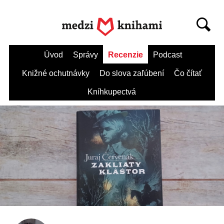
Úvod
Správy
Recenzie
Podcast
Knižné ochutnávky
Do slova zaľúbení
Čo čítať
Kníhkupectvá