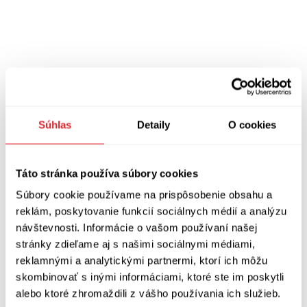
Súhlas
Detaily
O cookies
Táto stránka používa súbory cookies
Súbory cookie používame na prispôsobenie obsahu a
reklám, poskytovanie funkcií sociálnych médií a analýzu
návštevnosti. Informácie o vašom používaní našej
stránky zdieľame aj s našimi sociálnymi médiami,
Pre viac podobných článkov pozrite najnovšie zo sekcie
Správy
reklamnými a analytickými partnermi, ktorí ich môžu
skombinovať s inými informáciami, ktoré ste im poskytli
alebo ktoré zhromaždili z vášho používania ich služieb.