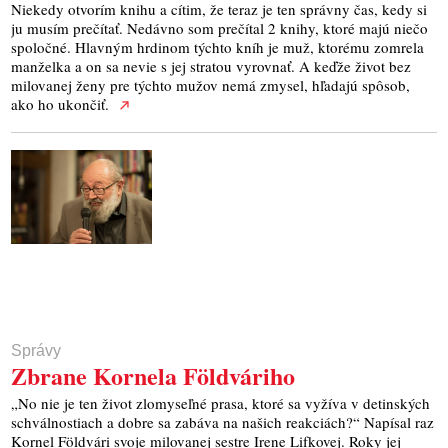
Niekedy otvorím knihu a cítim, že teraz je ten správny čas, kedy si
ju musím prečítať. Nedávno som prečítal 2 knihy, ktoré majú niečo
spoločné. Hlavným hrdinom týchto kníh je muž, ktorému zomrela
manželka a on sa nevie s jej stratou vyrovnať. A keďže život bez
milovanej ženy pre týchto mužov nemá zmysel, hľadajú spôsob,
ako ho ukončiť.
Správy
Zbrane Kornela Földváriho
„No nie je ten život zlomyseľné prasa, ktoré sa vyžíva v detinských
schválnostiach a dobre sa zabáva na našich reakciách?“ Napísal raz
Kornel Földvári svoje milovanej sestre Irene Lifkovej. Roky jej