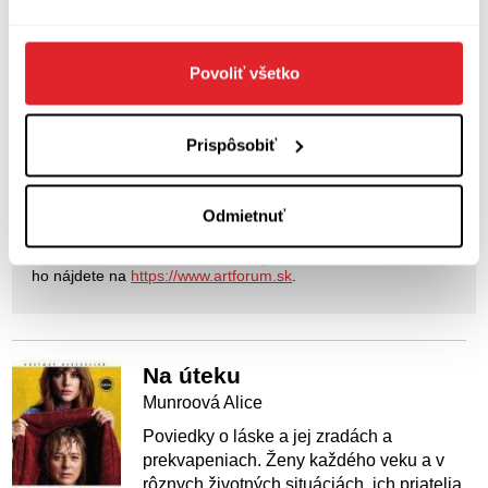
Povoliť všetko
Prispôsobiť
Kníhkupectvo, ktoré pre vás už dvadsaťpäť rokov
Odmietnuť
vyberá knihy.
Artforum sídli na adrese Kozia 20, Bratislava a na internete
ho nájdete na
https://www.artforum.sk
.
Na úteku
Munroová Alice
Poviedky o láske a jej zradách a
prekvapeniach. Ženy každého veku a v
rôznych životných situáciách, ich priatelia,