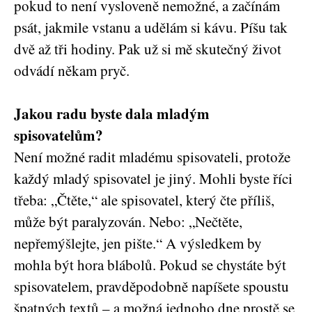
pokud to není vysloveně nemožné, a začínám
psát, jakmile vstanu a udělám si kávu. Píšu tak
dvě až tři hodiny. Pak už si mě skutečný život
odvádí někam pryč.
Jakou radu byste dala mladým
spisovatelům?
Není možné radit mladému spisovateli, protože
každý mladý spisovatel je jiný. Mohli byste říci
třeba: „Čtěte,“ ale spisovatel, který čte příliš,
může být paralyzován. Nebo: „Nečtěte,
nepřemýšlejte, jen pište.“ A výsledkem by
mohla být hora blábolů. Pokud se chystáte být
spisovatelem, pravděpodobně napíšete spoustu
špatných textů – a možná jednoho dne prostě se