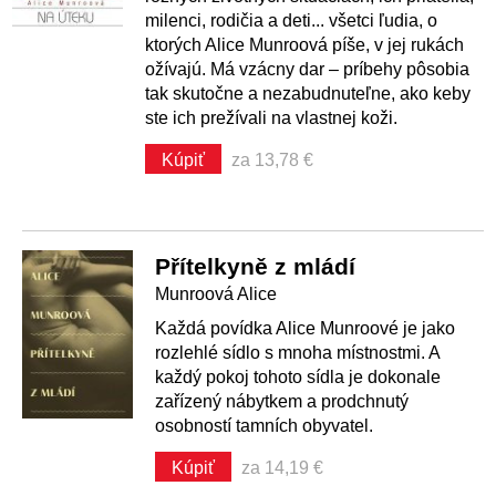
milenci, rodičia a deti... všetci ľudia, o
ktorých Alice Munroová píše, v jej rukách
ožívajú. Má vzácny dar – príbehy pôsobia
tak skutočne a nezabudnuteľne, ako keby
ste ich prežívali na vlastnej koži.
Kúpiť
za 13,78 €
Přítelkyně z mládí
Munroová Alice
Každá povídka Alice Munroové je jako
rozlehlé sídlo s mnoha místnostmi. A
každý pokoj tohoto sídla je dokonale
zařízený nábytkem a prodchnutý
osobností tamních obyvatel.
Kúpiť
za 14,19 €