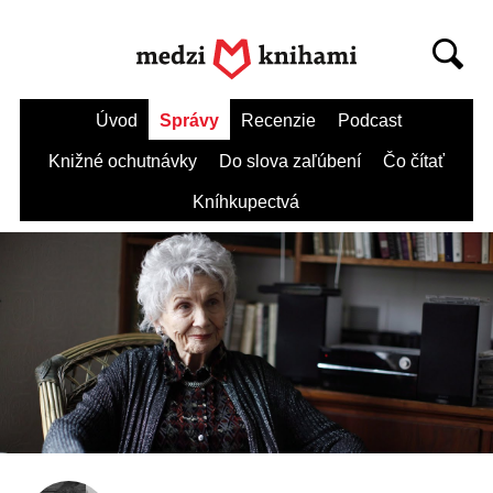
Úvod
Správy
Recenzie
Podcast
Knižné ochutnávky
Do slova zaľúbení
Čo čítať
Kníhkupectvá