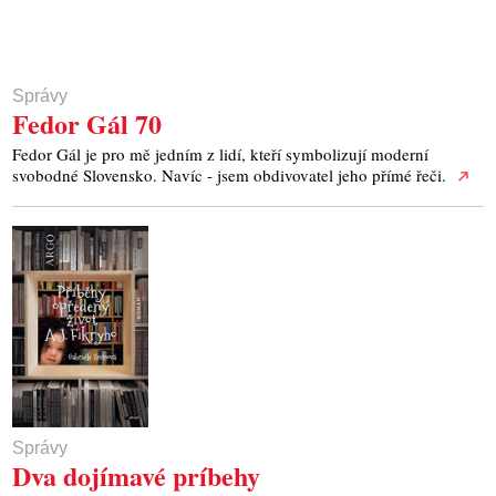
Správy
Fedor Gál 70
Fedor Gál je pro mě jedním z lidí, kteří symbolizují moderní
svobodné Slovensko. Navíc - jsem obdivovatel jeho přímé řeči.
Správy
Dva dojímavé príbehy