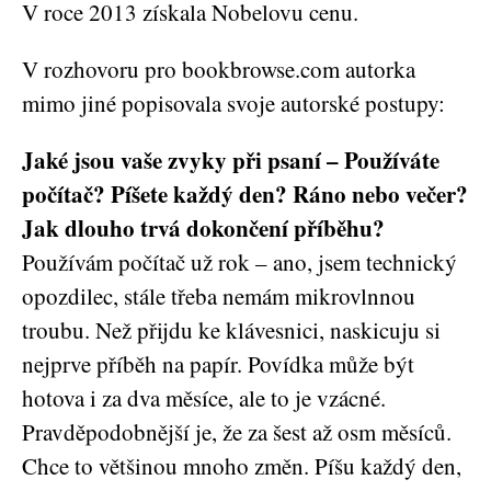
V roce 2013 získala Nobelovu cenu.
V rozhovoru pro bookbrowse.com autorka
mimo jiné popisovala svoje autorské postupy:
Jaké jsou vaše zvyky při psaní – Používáte
počítač? Píšete každý den? Ráno nebo večer?
Jak dlouho trvá dokončení příběhu?
Používám počítač už rok – ano, jsem technický
opozdilec, stále třeba nemám mikrovlnnou
troubu. Než přijdu ke klávesnici, naskicuju si
nejprve příběh na papír. Povídka může být
hotova i za dva měsíce, ale to je vzácné.
Pravděpodobnější je, že za šest až osm měsíců.
Chce to většinou mnoho změn. Píšu každý den,