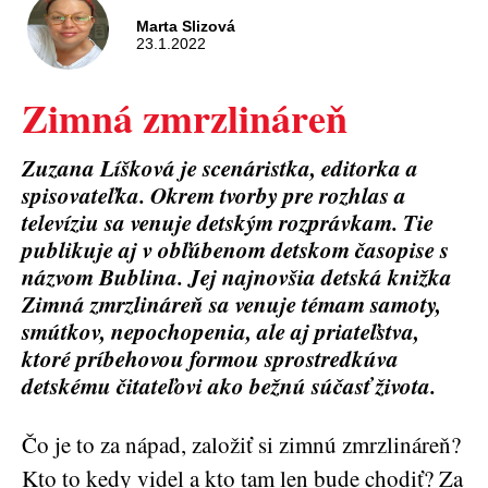
Marta Slizová
23.1.2022
Zimná zmrzlináreň
Zuzana Líšková je scenáristka, editorka a
spisovateľka. Okrem tvorby pre rozhlas a
televíziu sa venuje detským rozprávkam. Tie
publikuje aj v obľúbenom detskom časopise s
názvom Bublina. Jej najnovšia detská knižka
Zimná zmrzlináreň sa venuje témam samoty,
smútkov, nepochopenia, ale aj priateľstva,
ktoré príbehovou formou sprostredkúva
detskému čitateľovi ako bežnú súčasť života.
Čo je to za nápad, založiť si zimnú zmrzlináreň?
Kto to kedy videl a kto tam len bude chodiť? Za