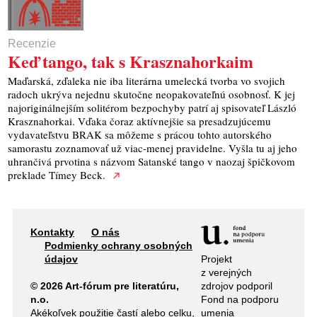
Recenzie
Keď tango, tak s Krasznahorkaim
Maďarská, zďaleka nie iba literárna umelecká tvorba vo svojich
radoch ukrýva nejednu skutočne neopakovateľnú osobnosť. K jej
najoriginálnejším solitérom bezpochyby patrí aj spisovateľ László
Krasznahorkai. Vďaka čoraz aktívnejšie sa presadzujúcemu
vydavateľstvu BRAK sa môžeme s prácou tohto autorského
samorastu zoznamovať už viac-menej pravidelne. Vyšla tu aj jeho
uhrančivá prvotina s názvom Satanské tango v naozaj špičkovom
preklade Tímey Beck.
Kontakty
O nás
Podmienky ochrany osobných
Projekt
údajov
z verejných
zdrojov podporil
© 2026 Art-fórum pre literatúru,
Fond na podporu
n.o.
umenia
Akékoľvek použitie častí alebo celku,