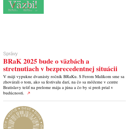
Správy
​BRaK 2025 bude o väzbách a
stretnutiach v bezprecedentnej situácii
V máji vypukne dvanásty ročník BRaKu. S Ferom Malíkom sme sa
zhovárali o tom, ako sa festivalu darí, na čo sa môžeme v centre
Bratislavy tešiť na prelome mája a júna a čo by si preň prial v
budúcnosti.