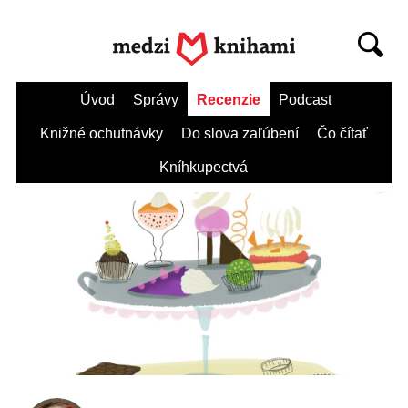
Úvod
Správy
Recenzie
Podcast
Knižné ochutnávky
Do slova zaľúbení
Čo čítať
Kníhkupectvá