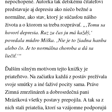
nepochopené. Autorka tak detskému čitateľovi
predstavuje aj depresiu ako niečo bežné a
normálne, ako stav, ktorý je súčasťou nášho
života a o ktorom sa treba rozprávať.
„‚Tomu sa
hovorí depresia. Raz za čas ju má každý,‘
povedala múdro Miška. ‚Nie je to žiadna hanba
alebo čo. Je to normálna choroba a dá sa
liečiť.‘“
Ďalším silným motívom tejto knižky je
priateľstvo.
Na začiatku každá z postáv prežívala
svoje smútky a iné ťaživé pocity sama. Práve
Zimná zmrzlináreň a dobrosrdečná pani
Mráziková všetky postavy prepojila. A tak sa z
nich stali priatelia, ktorí sa vzájomne podporujú