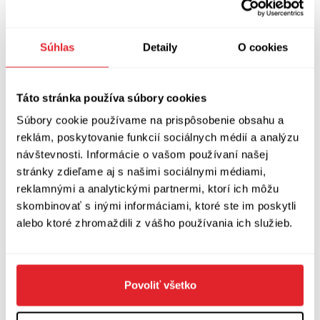
nepomreli, pretože tak skutočný život, bohužiaľ,
nefunguje. Je preto dôležité rozprávať sa s deťmi
Súhlas
Detaily
O cookies
aj o smútku a pocitoch nešťastia, pričom práve
táto knižka môže byť vhodným prvým krokom,
Táto stránka používa súbory cookies
ako túto tému s deťmi otvoriť.
Súbory cookie používame na prispôsobenie obsahu a
Súčasťou príbehu
Zimnej zmrzlinárne
sú pestré
reklám, poskytovanie funkcií sociálnych médií a analýzu
návštevnosti. Informácie o vašom používaní našej
a veľmi pekné ilustrácie Márie Kralovič. Knižka
stránky zdieľame aj s našimi sociálnymi médiami,
je vhodná pre čitateľov starších ako 7 rokov.
reklamnými a analytickými partnermi, ktorí ich môžu
skombinovať s inými informáciami, ktoré ste im poskytli
alebo ktoré zhromaždili z vášho používania ich služieb.
Zuzana Líšková: Zimná zmrzlináreň
Povoliť všetko
Brak, Alma edition, 2021