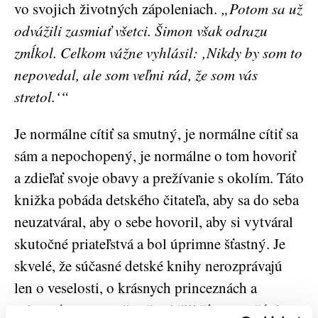
vo svojich životných zápoleniach.
„Potom sa už
odvážili zasmiať všetci. Šimon však odrazu
zmĺkol. Celkom vážne vyhlásil: ‚Nikdy by som to
nepovedal, ale som veľmi rád, že som vás
stretol.‘“
Je normálne cítiť sa smutný, je normálne cítiť sa
sám a nepochopený, je normálne o tom hovoriť
a zdieľať svoje obavy a prežívanie s okolím. Táto
knižka pobáda detského čitateľa, aby sa do seba
neuzatváral, aby o sebe hovoril, aby si vytváral
skutočné priateľstvá a bol úprimne šťastný. Je
skvelé, že súčasné detské knihy nerozprávajú
len o veselosti, o krásnych princeznách a
princoch a o tom, že všetci žili šťastne, až kým