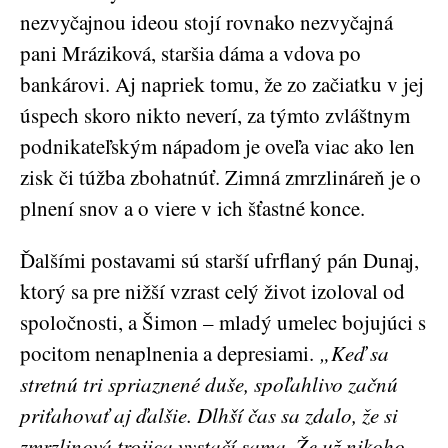
nezvyčajnou ideou stojí rovnako nezvyčajná
pani Mráziková, staršia dáma a vdova po
bankárovi. Aj napriek tomu, že zo začiatku v jej
úspech skoro nikto neverí, za týmto zvláštnym
podnikateľským nápadom je oveľa viac ako len
zisk či túžba zbohatnúť. Zimná zmrzlináreň je o
plnení snov a o viere v ich šťastné konce.
Ďalšími postavami sú starší ufrflaný pán Dunaj,
ktorý sa pre nižší vzrast celý život izoloval od
spoločnosti, a Šimon – mladý umelec bojujúci s
pocitom nenaplnenia a depresiami.
„Keď sa
stretnú tri spriaznené duše, spoľahlivo začnú
priťahovať aj ďalšie. Dlhší čas sa zdalo, že si
zmrzlinová trojica vystačí sama. Že už nikoho