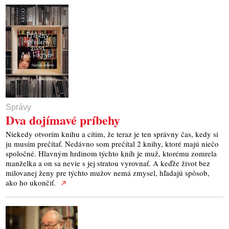
Správy
Dva dojímavé príbehy
Niekedy otvorím knihu a cítim, že teraz je ten správny čas, kedy si
ju musím prečítať. Nedávno som prečítal 2 knihy, ktoré majú niečo
spoločné. Hlavným hrdinom týchto kníh je muž, ktorému zomrela
manželka a on sa nevie s jej stratou vyrovnať. A keďže život bez
milovanej ženy pre týchto mužov nemá zmysel, hľadajú spôsob,
ako ho ukončiť.