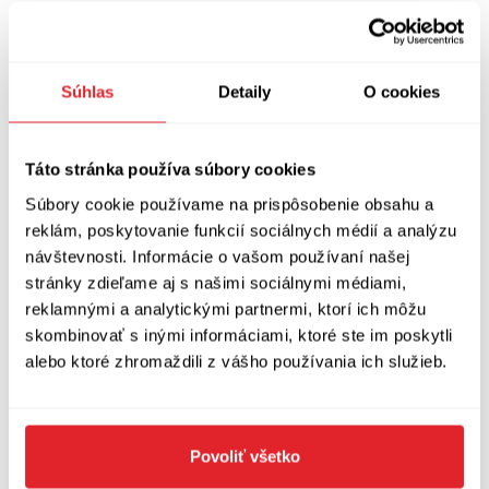
také román
Zimní včely
, kterým se Scheuer
poprvé představuje českým čtenářům. Za toto
dílo, jež bylo přeloženo také do dánštiny,
Súhlas
Detaily
O cookies
nizozemštiny a francouzštiny, obdržel cenu
Wilhelma Raabeho.
Táto stránka používa súbory cookies
použity materiály nakladatelství Prostor
Súbory cookie používame na prispôsobenie obsahu a
reklám, poskytovanie funkcií sociálnych médií a analýzu
návštevnosti. Informácie o vašom používaní našej
Zobraziť diskusiu
(
Napíšte prvý komentár
)
stránky zdieľame aj s našimi sociálnymi médiami,
reklamnými a analytickými partnermi, ktorí ich môžu
skombinovať s inými informáciami, ktoré ste im poskytli
alebo ktoré zhromaždili z vášho používania ich služieb.
Povoliť všetko