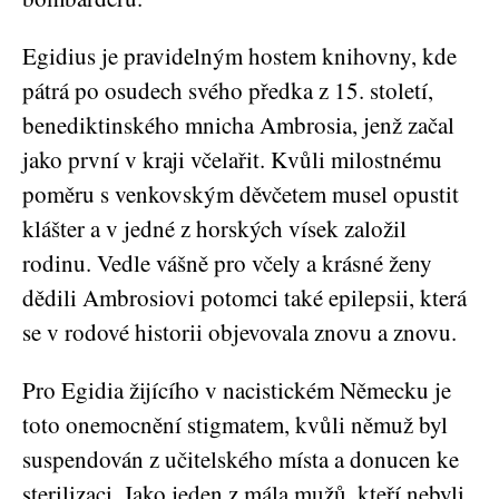
Egidius je pravidelným hostem knihovny, kde
pátrá po osudech svého předka z 15. století,
benediktinského mnicha Ambrosia, jenž začal
jako první v kraji včelařit. Kvůli milostnému
poměru s venkovským děvčetem musel opustit
klášter a v jedné z horských vísek založil
rodinu. Vedle vášně pro včely a krásné ženy
dědili Ambrosiovi potomci také epilepsii, která
se v rodové historii objevovala znovu a znovu.
Pro Egidia žijícího v nacistickém Německu je
toto onemocnění stigmatem, kvůli němuž byl
suspendován z učitelského místa a donucen ke
sterilizaci. Jako jeden z mála mužů, kteří nebyli