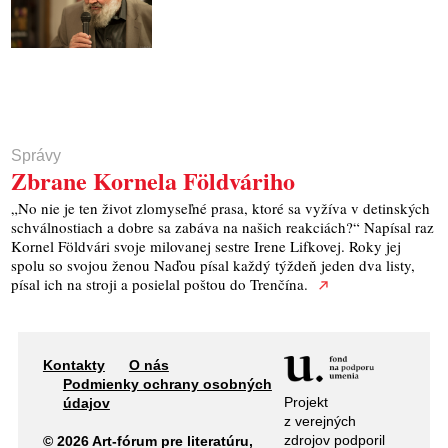
Správy
Zbrane Kornela Földváriho
„No nie je ten život zlomyseľné prasa, ktoré sa vyžíva v detinských
schválnostiach a dobre sa zabáva na našich reakciách?“ Napísal raz
Kornel Földvári svoje milovanej sestre Irene Lifkovej. Roky jej
spolu so svojou ženou Naďou písal každý týždeň jeden dva listy,
písal ich na stroji a posielal poštou do Trenčína.
Kontakty
O nás
Podmienky ochrany osobných
Projekt
údajov
z verejných
zdrojov podporil
© 2026 Art-fórum pre literatúru,