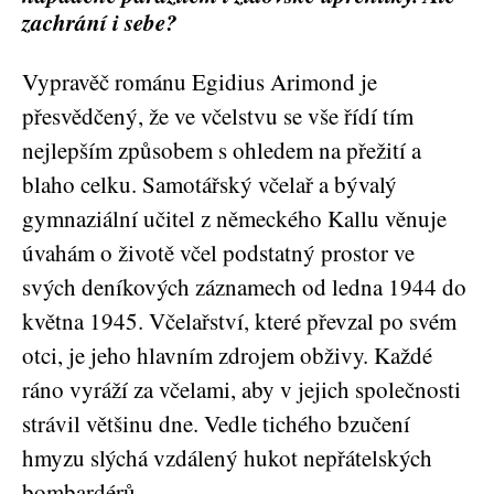
zachrání i sebe?
Vypravěč románu Egidius Arimond je
přesvědčený, že ve včelstvu se vše řídí tím
nejlepším způsobem s ohledem na přežití a
blaho celku. Samotářský včelař a bývalý
gymnaziální učitel z německého Kallu věnuje
úvahám o životě včel podstatný prostor ve
svých deníkových záznamech od ledna 1944 do
května 1945. Včelařství, které převzal po svém
otci, je jeho hlavním zdrojem obživy. Každé
ráno vyráží za včelami, aby v jejich společnosti
strávil většinu dne. Vedle tichého bzučení
hmyzu slýchá vzdálený hukot nepřátelských
bombardérů.