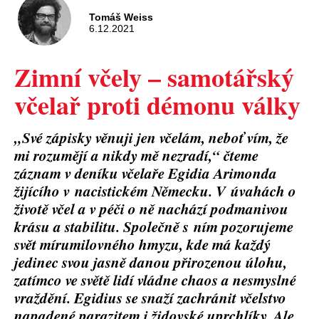
Tomáš Weiss
6.12.2021
Zimní včely – samotářský
včelař proti démonu války
„Své zápisky věnuji jen včelám, neboť vím, že
mi rozumějí a nikdy mě nezradí,“ čteme
záznam v deníku včelaře Egidia Arimonda
žijícího v nacistickém Německu. V úvahách o
životě včel a v péči o ně nachází podmanivou
krásu a stabilitu. Společně s ním pozorujeme
svět mírumilovného hmyzu, kde má každý
jedinec svou jasně danou přirozenou úlohu,
zatímco ve světě lidí vládne chaos a nesmyslné
vraždění. Egidius se snaží zachránit včelstvo
napadené parazitem i židovské uprchlíky. Ale