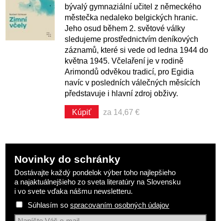
bývalý gymnaziální učitel z německého
městečka nedaleko belgických hranic.
Jeho osud během 2. světové války
sledujeme prostřednictvím deníkových
záznamů, které si vede od ledna 1944 do
května 1945. Včelaření je v rodině
Arimondů odvěkou tradicí, pro Egidia
navíc v posledních válečných měsících
představuje i hlavní zdroj obživy.
Kúpiť
za 14,67 €
Novinky do schránky
Dostávajte každý pondelok výber toho najlepšieho
a najaktuálnejšieho zo sveta literatúry na Slovensku
i vo svete vďaka nášmu newsletteru.
Súhlasím so
spracovaním osobných údajov