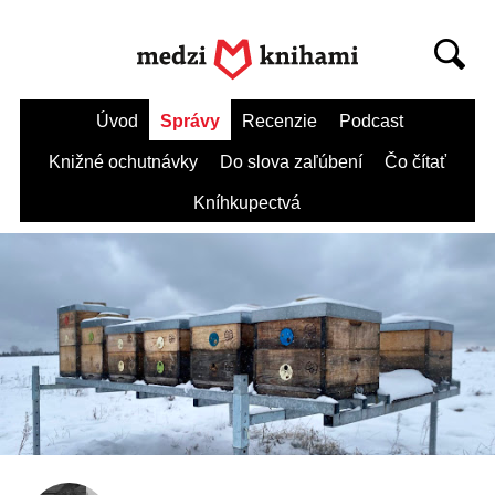
Úvod
Správy
Recenzie
Podcast
Knižné ochutnávky
Do slova zaľúbení
Čo čítať
Kníhkupectvá