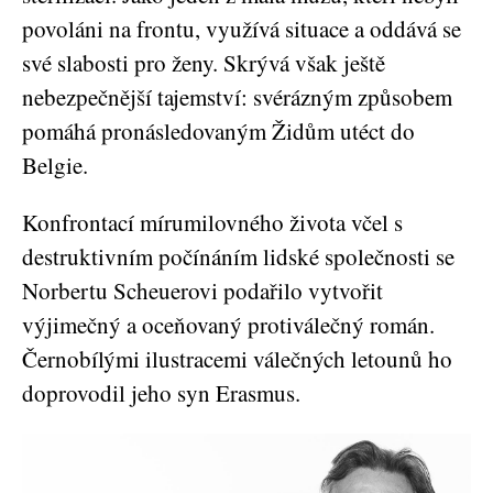
povoláni na frontu, využívá situace a oddává se
své slabosti pro ženy. Skrývá však ještě
nebezpečnější tajemství: svérázným způsobem
pomáhá pronásledovaným Židům utéct do
Belgie.
Konfrontací mírumilovného života včel s
destruktivním počínáním lidské společnosti se
Norbertu Scheuerovi podařilo vytvořit
výjimečný a oceňovaný protiválečný román.
Černobílými ilustracemi válečných letounů ho
doprovodil jeho syn Erasmus.