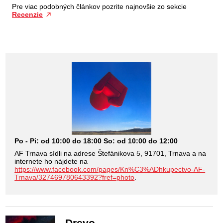
Pre viac podobných článkov pozrite najnovšie zo sekcie
Recenzie
Po - Pi: od 10:00 do 18:00 So: od 10:00 do 12:00
AF Trnava sídli na adrese Štefánikova 5, 91701, Trnava a na
internete ho nájdete na
https://www.facebook.com/pages/Kn%C3%ADhkupectvo-AF-
Trnava/327469780643392?fref=photo
.
Drevo