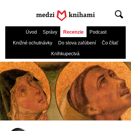
Úvod
Správy
Recenzie
Podcast
Knižné ochutnávky
Do slova zaľúbení
Čo čítať
Kníhkupectvá