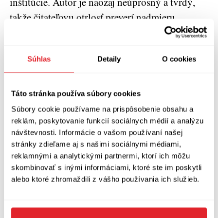
inštitúcie. Autor je naozaj neúprosný a tvrdý,
takže čitateľovu otrlosť preverí nadmieru
dostatočne. Má zmysel pre silnú až
klaustrofóbnu atmosféru plnú rôznych temných
Súhlas
Detaily
O cookies
a neveselých nálad, pričom rozprávanie vytvára
jeden hutný a kompaktný celok, kde na
dôvažok vynikne zopár naozaj „výživných“
Táto stránka používa súbory cookies
detailov, pri ktorých sa už jednému robí fyzicky
Súbory cookie používame na prispôsobenie obsahu a
zle.
reklám, poskytovanie funkcií sociálnych médií a analýzu
návštevnosti. Informácie o vašom používaní našej
stránky zdieľame aj s našimi sociálnymi médiami,
Tu fakt nie sú treba dlhé reči. Drevo je i napriek
reklamnými a analytickými partnermi, ktorí ich môžu
pár zádrhelom (koniec by zniesol menej
skombinovať s inými informáciami, ktoré ste im poskytli
patetickej teatrálnosti) výborná práca
alebo ktoré zhromaždili z vášho používania ich služieb.
ponúkajúca veľmi intenzívnu čitateľskú
skúsenosť. Silne provokatívne, naturalistické,