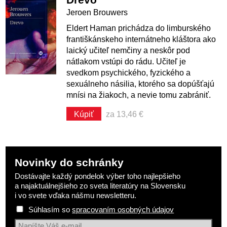
Jeroen Brouwers
Eldert Haman prichádza do limburského
františkánskeho internátneho kláštora ako
laický učiteľ nemčiny a neskôr pod
nátlakom vstúpi do rádu. Učiteľ je
svedkom psychického, fyzického a
sexuálneho násilia, ktorého sa dopúšťajú
mnísi na žiakoch, a nevie tomu zabrániť.
Kúpiť
za 13,46 €
Novinky do schránky
Dostávajte každý pondelok výber toho najlepšieho
a najaktuálnejšieho zo sveta literatúry na Slovensku
i vo svete vďaka nášmu newsletteru.
Súhlasím so
spracovaním osobných údajov