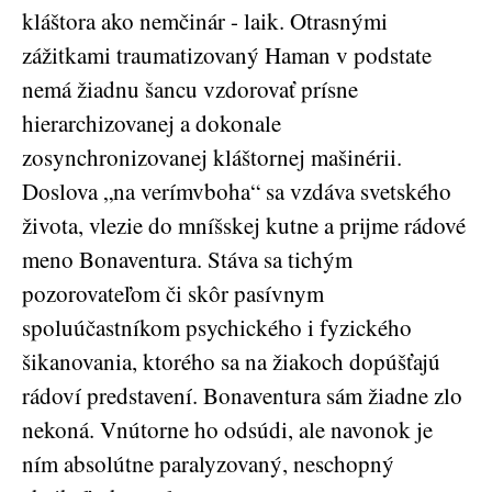
kláštora ako nemčinár - laik. Otrasnými
zážitkami traumatizovaný Haman v podstate
nemá žiadnu šancu vzdorovať prísne
hierarchizovanej a dokonale
zosynchronizovanej kláštornej mašinérii.
Doslova „na verímvboha“ sa vzdáva svetského
života, vlezie do mníšskej kutne a prijme rádové
meno Bonaventura. Stáva sa tichým
pozorovateľom či skôr pasívnym
spoluúčastníkom psychického i fyzického
šikanovania, ktorého sa na žiakoch dopúšťajú
rádoví predstavení. Bonaventura sám žiadne zlo
nekoná. Vnútorne ho odsúdi, ale navonok je
ním absolútne paralyzovaný, neschopný