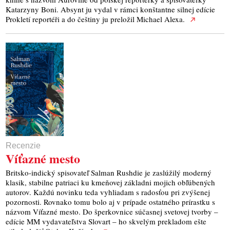
Katarzyny Boni. Absynt ju vydal v rámci konštantne silnej edície
Prokletí reportéři a do češtiny ju preložil Michael Alexa.
Recenzie
Víťazné mesto
Britsko-indický spisovateľ Salman Rushdie je zaslúžilý moderný
klasik, stabilne patriaci ku kmeňovej základni mojich obľúbených
autorov. Každú novinku teda vyhliadam s radosťou pri zvýšenej
pozornosti. Rovnako tomu bolo aj v prípade ostatného prírastku s
názvom Víťazné mesto. Do šperkovnice súčasnej svetovej tvorby –
edície MM vydavateľstva Slovart – ho skvelým prekladom ešte