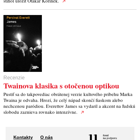
stihol uložiť Otakar Kořínek.
Recenzie
Twainova klasika s otočenou optikou
Pustiť sa do takpovediac obrátenej verzie kultového príbehu Marka
Twaina je odvaha. Hrozí, že celý nápad skončí fiaskom alebo
nechcenou paródiou. Everettov James sa vydaril a akcent na ľudskú
slobodu zaznieva rovnako intenzívne.
Kontakty
O nás