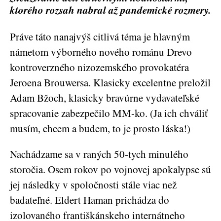
ktorého rozsah nabral až pandemické rozmery.
Práve táto nanajvýš citlivá téma je hlavným
námetom výborného nového románu Drevo
kontroverzného nizozemského provokatéra
Jeroena Brouwersa. Klasicky excelentne preložil
Adam Bžoch, klasicky bravúrne vydavateľské
spracovanie zabezpečilo MM-ko. (Ja ich chváliť
musím, chcem a budem, to je prosto láska!)
Nachádzame sa v raných 50-tych minulého
storočia. Osem rokov po vojnovej apokalypse sú
jej následky v spoločnosti stále viac než
badateľné. Eldert Haman prichádza do
izolovaného františkánskeho internátneho