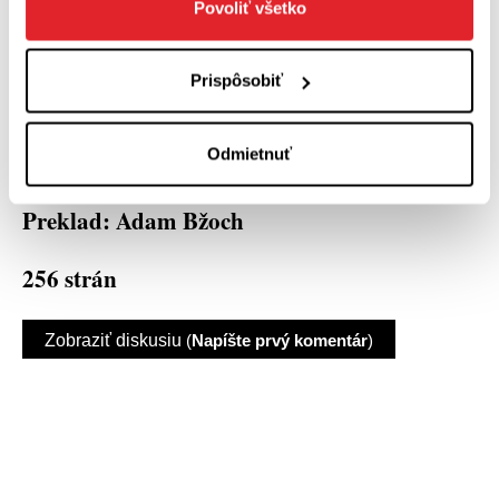
nechutné a vždy šokujúce nazretie na odvrátenú
Povoliť všetko
stranu viery. Svätí a šialení jedno sú.
Prispôsobiť
Jeroen Brouwers: Drevo
Odmietnuť
Vydal: Slovart 2017 (edícia MM)
Preklad: Adam Bžoch
256 strán
Zobraziť diskusiu
(
Napíšte prvý komentár
)