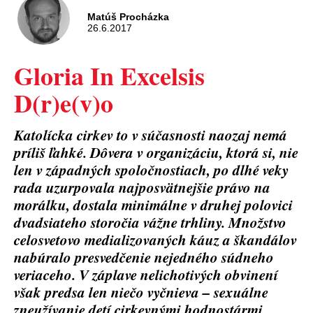
Matúš Procházka
26.6.2017
Gloria In Excelsis
D(r)e(v)o
Katolícka cirkev to v súčasnosti naozaj nemá
príliš ľahké. Dôvera v organizáciu, ktorá si, nie
len v západných spoločnostiach, po dlhé veky
rada uzurpovala najposvätnejšie právo na
morálku, dostala minimálne v druhej polovici
dvadsiateho storočia vážne trhliny. Množstvo
celosvetovo medializovaných káuz a škandálov
nabúralo presvedčenie nejedného súdneho
veriaceho. V záplave nelichotivých obvinení
však predsa len niečo vyčnieva – sexuálne
zneužívanie detí cirkevnými hodnostármi,