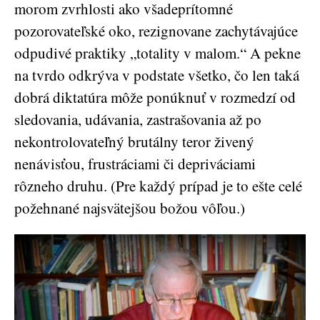
morom zvrhlosti ako všadeprítomné
pozorovateľské oko, rezignovane zachytávajúce
odpudivé praktiky „totality v malom.“ A pekne
na tvrdo odkrýva v podstate všetko, čo len taká
dobrá diktatúra môže ponúknuť v rozmedzí od
sledovania, udávania, zastrašovania až po
nekontrolovateľný brutálny teror živený
nenávisťou, frustráciami či depriváciami
rôzneho druhu. (Pre každý prípad je to ešte celé
požehnané najsvätejšou božou vôľou.)