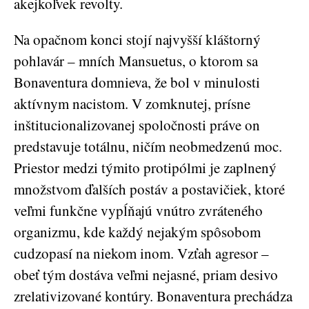
akejkoľvek revolty.
Na opačnom konci stojí najvyšší kláštorný
pohlavár – mních Mansuetus, o ktorom sa
Bonaventura domnieva, že bol v minulosti
aktívnym nacistom. V zomknutej, prísne
inštitucionalizovanej spoločnosti práve on
predstavuje totálnu, ničím neobmedzenú moc.
Priestor medzi týmito protipólmi je zaplnený
množstvom ďalších postáv a postavičiek, ktoré
veľmi funkčne vypĺňajú vnútro zvráteného
organizmu, kde každý nejakým spôsobom
cudzopasí na niekom inom. Vzťah agresor –
obeť tým dostáva veľmi nejasné, priam desivo
zrelativizované kontúry. Bonaventura prechádza