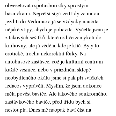
obveselovala spolusboristky sprostými
básničkami. Největší sígři ze třídy za mnou
jezdili do Vědomic a já se vždycky naučila
nějaké vtipy, abych je pobavila. Vyčetla jsem je
z takových sešitků, které rodiče zamykali do
knihovny, ale já věděla, kde je klíč. Byly to
erotické, trochu nekorektní fórky. Na
autobusové zastávce, což je kulturní centrum
každé vesnice, nebo v prázdném sklepě
neobydleného okálu jsme si pak při svíčkách
ledacos vyprávěli. Myslím, že jsem dokonce
měla pověst baviče. Ale takového soukromého,
zastávkového baviče, před třídu bych si
nestoupla. Dnes mě naopak baví číst na