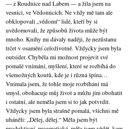
— z Roudnice nad Labem — a žila jsem na
vesnici, ve Vědomicích. Ne vždy mě tam ale
obklopovali „vědomí“ lidé, kteří by si
uvědomovali, že způsobů života může být
mnoho. Knihy mi dávaly naději, že nezůstanu
trčet v osamění celoživotně. Vždycky jsem byla
outsider. Chyběla mi možnost projevit své
pomalé vnímání, myšlení, které se rozbíhá do
všemožných koutů, kde je i různá špína…
Vnímala jsem, že tohle moje rozbíhání má
smysl, obohacuje můj život a můžu jím obohatit
i ostatní, ale neměla jsem si to jak potvrdit.
Vždycky jsem byla strašně pomalá, všichni mě
uháněli: „Dělej, dělej.“ Měla jsem být
produktivní, pragmatická, měla jsem vědět, kam