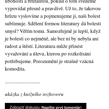
ubohostí a brutalitou, pokud o tom svedeme
vypovídat přesně a pravdivě. Už to, že takovou
hrůzu vyslovíme a pojmenujeme ji, naši bolest
sublimuje. Sdělení formou literatury dá bolesti
smysl? Věřím tomu. Samozřejmě je lepší, když
je bolesti co nejméně, ale bez ní by nebyla ani
radost a štěstí. Literatura může přinést
vyvažování a úlevu, kterou po rozkolísání
potřebujeme. Porozumění je strašně vzácná
komodita.
.............................
ukázka z knižního rozhovoru
Zobraziť diskusiu
(
Napíšte prvý komentár
)