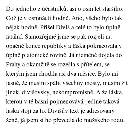
Do jednoho z účastníků, asi o osm let staršího.
Což je v osmnácti hodně. Ano, všeho bylo tak
nějak hodně. Přišel Diviš a celé to bylo úplně
fatální. Samozřejmě jsme se pak rozjeli na
opačné konce republiky a láska pokračovala v
úplně platonické rovině. Já nicméně dojela do
Prahy a okamžitě se rozešla s přítelem, se
kterým jsem chodila asi dva měsíce. Bylo mi
jasné, že musím spálit všechny mosty, musím žít
jinak, divišovsky, nekompromisně. A že láska,
kterou v té básni pojmenovává, jedině taková
láska stojí za to. Divišův text je adresovaný
ženě, já jsem si ho převedla do mužského rodu.