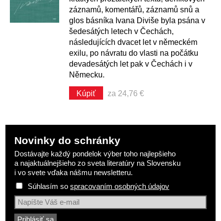
záznamů, komentářů, záznamů snů a
glos básníka Ivana Diviše byla psána v
šedesátých letech v Čechách,
následujících dvacet let v německém
exilu, po návratu do vlasti na počátku
devadesátých let pak v Čechách i v
Německu.
Kúpiť
za 24,76 €
Novinky do schránky
Dostávajte každý pondelok výber toho najlepšieho
a najaktuálnejšieho zo sveta literatúry na Slovensku
i vo svete vďaka nášmu newsletteru.
Súhlasím so
spracovaním osobných údajov