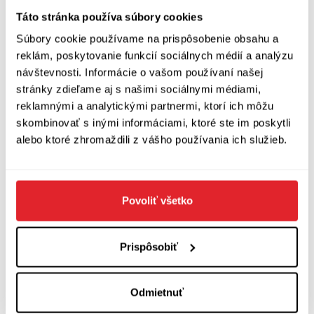
ale abys to řekla abys to dokázala
Táto stránka používa súbory cookies
Súbory cookie používame na prispôsobenie obsahu a
jen jedinkrát sama od sebe neprošena
reklám, poskytovanie funkcií sociálnych médií a analýzu
návštevnosti. Informácie o vašom používaní našej
zatímco běda pod každou mou prosbou leží
stránky zdieľame aj s našimi sociálnymi médiami,
reklamnými a analytickými partnermi, ktorí ich môžu
prosba
skombinovať s inými informáciami, ktoré ste im poskytli
alebo ktoré zhromaždili z vášho používania ich služieb.
tak útlá jako by se učil sténat leknín
tak úpěnlivá jak poslední vlas před břitvou
Povoliť všetko
a tak horoucí a tolikrát opakována
Prispôsobiť
že se až samospálila a stala neslyšnou
Odmietnuť