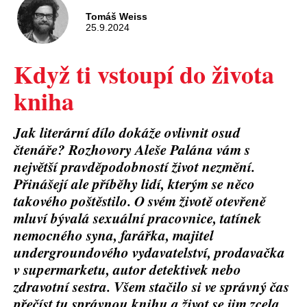
Tomáš Weiss
25.9.2024
Když ti vstoupí do života
kniha
Jak literární dílo dokáže ovlivnit osud
čtenáře? Rozhovory Aleše Palána vám s
největší pravděpodobností život nezmění.
Přinášejí ale příběhy lidí, kterým se něco
takového poštěstilo. O svém životě otevřeně
mluví bývalá sexuální pracovnice, tatínek
nemocného syna, farářka, majitel
undergroundového vydavatelství, prodavačka
v supermarketu, autor detektivek nebo
zdravotní sestra. Všem stačilo si ve správný čas
přečíst tu správnou knihu a život se jim zcela