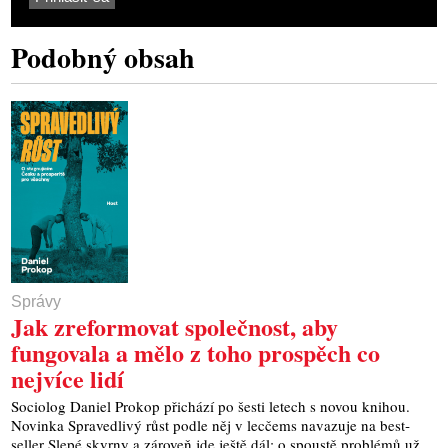
Podobný obsah
Správy
Jak zreformovat společnost, aby
fungovala a mělo z toho prospěch co
nejvíce lidí
Soci­o­log Daniel Pro­kop při­chá­zí po šes­ti letech s novou kni­hou.
Novin­ka Spra­ved­li­vý růst pod­le něj v lec­čems nava­zu­je na best­
seller Sle­pé skvr­ny a záro­veň jde ješ­tě dál: o spous­tě pro­blé­mů už