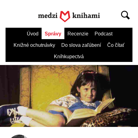
Úvod
Správy
Recenzie
Podcast
Knižné ochutnávky
Do slova zaľúbení
Čo čítať
Kníhkupectvá