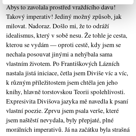
Abys to zavolala prostřed vraždícího davu!
Takový imperativ! Jediný možný způsob, jak
milovat. Nadoraz. Došlo mi, že to odráží
idealismus, který v sobě nesu. Že tohle je cesta,
kterou se vydám — oproti cestě, kdy jsem se
nechala posouvat jinými a nehýbala sama
vlastním životem. Po Františkových Lázních
nastala jistá iniciace, četla jsem Diviše víc a víc,
k různým příležitostem jsem chtěla jen jeho
knihy, hlavně torstovskou Teorii spolehlivosti.
Expresivita Divišova jazyka mě navedla k psaní
vlastní poezie. Zprvu jsem psala verše, které
jsem naštěstí nevydala, byly přepjaté, plné
morálních imperativů. Já na začátku byla strašná