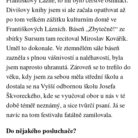
Divišovy knihy jsem si ale začala opatřovat až
po tom velkém zážitku kulturním domě ve
Františkových Lázních. Báseň „Zbytečně!“ ze
sbírky Sursum tam recitoval Miroslav Kovářík.
Uměl to dokonale. Ve ztemnělém sále báseň
zazněla s plnou vášnivostí a naléhavostí, byla
jsem naprosto uhranutá. Zároveň se to trefilo do
věku, kdy jsem za sebou měla střední školu a
dostala se na Vyšší odbornou školu Josefa
Škvoreckého, kde se vyučoval obor u nás v té
době téměř neznámý, a sice tvůrčí psaní. Já se
navíc na tom festivalu fatálně zamilovala.
Do nějakého posluchače?