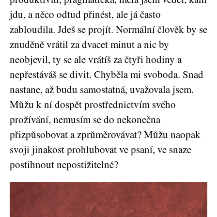
jdu, a něco odtud přinést, ale já často
zabloudila. Jdeš se projít. Normální člověk by se
znuděně vrátil za dvacet minut a nic by
neobjevil, ty se ale vrátíš za čtyři hodiny a
nepřestáváš se divit. Chyběla mi svoboda. Snad
nastane, až budu samostatná, uvažovala jsem.
Můžu k ní dospět prostřednictvím svého
prožívání, nemusím se do nekonečna
přizpůsobovat a zprůměrovávat? Můžu naopak
svoji jinakost prohlubovat ve psaní, ve snaze
postihnout nepostižitelné?