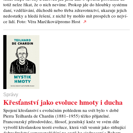
totiž nelze říkat, že o nich neví­me. Pro­kop jde do hloub­ky sys­té­mu
daní, vzdě­lá­vá­ní, důcho­dů nebo tře­ba zdra­vot­nic­tví, uka­zu­je jejich
nedo­stat­ky a hle­dá řeše­ní, z nichž by moh­lo mít pro­spěch co nej­ví­
ce lidí. Foto: Věra Marčíková/promo Host
Správy
Křesťanství jako evoluce hmoty i ducha
Spojení křesťanství s evolučním pohledem na svět bylo v době
Pierra Teilharda de Chardin (1881–1955) těžko přijatelné.
Francouzský přírodovědec, filosof, jezuitský kněz ve svém díle
vytvořil křesťanskou teorii evoluce, která vidí vesmír jako strhující
dobrodružství samouspořádání na cestě ke sjednocení s Bohem.