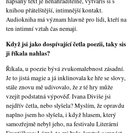
napsaný text je nenahraditelné, vytváříš si s
knihou přátelštější, intimnější kontakt.
Audiokniha má význam hlavně pro lidi, kteří na
ten intimní vztah čas nemají.
Když jsi jako dospívající četla poezii, taky sis
ji říkala nahlas?
Říkala, u poezie bývá zvukomalebnost zásadní.
Je to jistá magie a já inklinovala ke hře se slovy,
stále znovu mě udivovalo, že z té hry může
vzejít podstatná výpověď. Ivana Diviše jsi
nejdřív četla, nebo slyšela? Myslím, že opravdu
naplno jsem ho slyšela, i když hlasem, který
samozřejmě nebyl jeho, na festivalu Literární
Františkovy Lázně, to mi bylo čerstvě osmnáct.