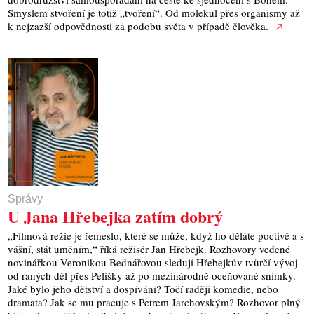
Smyslem stvoření je totiž „tvoření“. Od molekul přes organismy až
k nejzazší odpovědnosti za podobu světa v případě člověka.
Správy
U Jana Hřebejka zatím dobrý
„Filmová režie je řemeslo, které se může, když ho děláte poctivě a s
vášní, stát uměním,“ říká režisér Jan Hřebejk. Rozhovory vedené
novinářkou Veronikou Bednářovou sledují Hřebejkův tvůrčí vývoj
od raných děl přes Pelíšky až po mezinárodně oceňované snímky.
Jaké bylo jeho dětství a dospívání? Točí raději komedie, nebo
dramata? Jak se mu pracuje s Petrem Jarchovským? Rozhovor plný