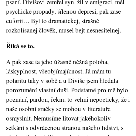
psaní. Divišovi zemřel syn, žil v emigraci, měl
psychické propady, šílenou depresi, pak zase
euforii… Byl to dramatickej, strašně
rozkolísanej člověk, musel bejt nesnesitelnej.
Říká se to.
A pak zase ta jeho úžasně něžná poloha,
láskyplnost, všeobjímajícnost. Já mám tu
polaritu taky v sobě a u Diviše jsem hledala
porozumění vlastní duši. Podstatné pro mě bylo
poznání, pardon, řeknu to velmi nepoeticky, že i
naše osobní sračky se mohou v literatuře
osmyslnit. Nemusíme litovat jakéhokoliv
setkání s odvrácenou stranou našeho lidství, s