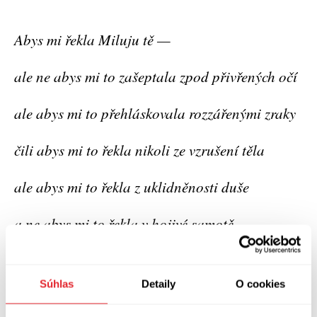
Abys mi řekla Miluju tě —
ale ne abys mi to zašeptala zpod přivřených očí
ale abys mi to přehláskovala rozzářenými zraky
čili abys mi to řekla nikoli ze vzrušení těla
ale abys mi to řekla z uklidněnosti duše
a ne abys mi to řekla v hojivé samotě
ale abys to zavolala prostřed vraždícího davu
Súhlas
Detaily
O cookies
a ne abys to řekla jen abys to řekla