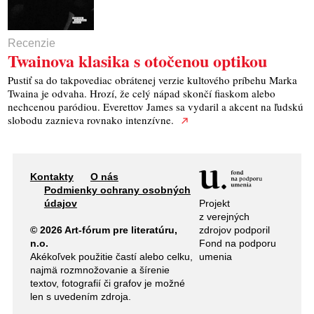
Recenzie
Twainova klasika s otočenou optikou
Pustiť sa do takpovediac obrátenej verzie kultového príbehu Marka
Twaina je odvaha. Hrozí, že celý nápad skončí fiaskom alebo
nechcenou paródiou. Everettov James sa vydaril a akcent na ľudskú
slobodu zaznieva rovnako intenzívne.
Kontakty
O nás
Podmienky ochrany osobných
Projekt
údajov
z verejných
zdrojov podporil
© 2026 Art-fórum pre literatúru,
Fond na podporu
n.o.
umenia
Akékoľvek použitie častí alebo celku,
najmä rozmnožovanie a šírenie
textov, fotografií či grafov je možné
len s uvedením zdroja.