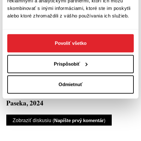
reklamnými a analytickými partnermi, ktorí ich môžu
mu říkat dvacáté. Teď už se není čeho
skombinovať s inými informáciami, ktoré ste im poskytli
bát. Teď už to víme. Dál bude vše, co
alebo ktoré zhromaždili z vášho používania ich služieb.
přijde samo. Bůh si už nalezne cestu i ve
světě bez Boha.“
Povoliť všetko
Dajte si maličkú pauzu, nabudúce vás
spomienky a knihy môžu už zase vtiahnuť späť
Prispôsobiť
k dejinám zla.
Odmietnuť
Miroslav Hlaučo: Letnice
Paseka, 2024
Zobraziť diskusiu
(
Napíšte prvý komentár
)