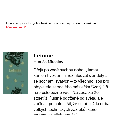
Pre viac podobných článkov pozrite najnovšie zo sekcie
Recenzie
Letnice
Hlaučo Miroslav
Přejít po vodě suchou nohou, lámat
kámen hvízdáním, rozmlouvat s anděly a
se sochami svatých – to všechno jsou pro
obyvatele zapadlého městečka Svatý Jiří
naprosto běžné věci. Na začátku 20.
století žijí úplně odtrženě od světa, ale
začínají pomalu tušit, že se přiblížila doba
velkých technických zázraků, které