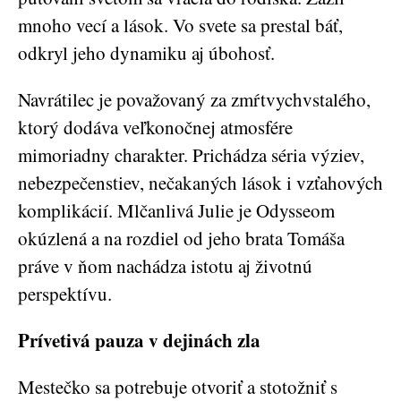
mnoho vecí a lások. Vo svete sa prestal báť,
odkryl jeho dynamiku aj úbohosť.
Navrátilec je považovaný za zmŕtvychvstalého,
ktorý dodáva veľkonočnej atmosfére
mimoriadny charakter. Prichádza séria výziev,
nebezpečenstiev, nečakaných lások i vzťahových
komplikácií. Mlčanlivá Julie je Odysseom
okúzlená a na rozdiel od jeho brata Tomáša
práve v ňom nachádza istotu aj životnú
perspektívu.
Prívetivá pauza v dejinách zla
Mestečko sa potrebuje otvoriť a stotožniť s