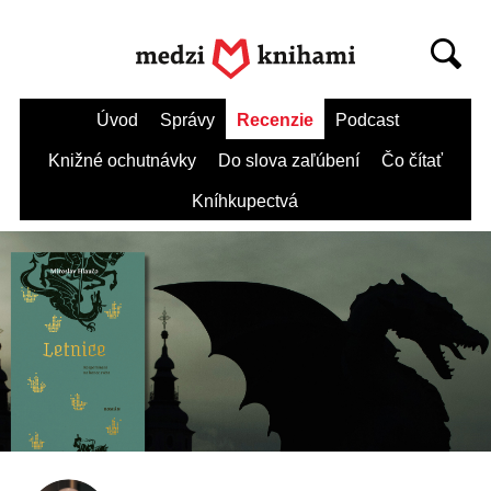
Úvod
Správy
Recenzie
Podcast
Knižné ochutnávky
Do slova zaľúbení
Čo čítať
Kníhkupectvá