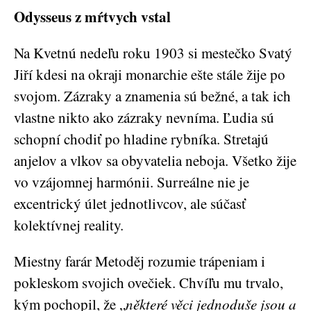
Odysseus z mŕtvych vstal
Na Kvetnú nedeľu roku 1903 si mestečko Svatý
Jiří kdesi na okraji monarchie ešte stále žije po
svojom. Zázraky a znamenia sú bežné, a tak ich
vlastne nikto ako zázraky nevníma. Ľudia sú
schopní chodiť po hladine rybníka. Stretajú
anjelov a vlkov sa obyvatelia neboja. Všetko žije
vo vzájomnej harmónii. Surreálne nie je
excentrický úlet jednotlivcov, ale súčasť
kolektívnej reality.
Miestny farár Metoděj rozumie trápeniam i
pokleskom svojich ovečiek. Chvíľu mu trvalo,
kým pochopil, že „
některé věci jednoduše jsou a