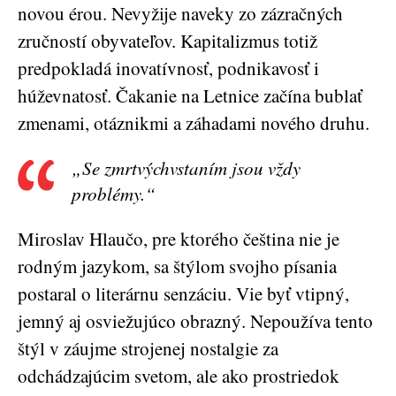
novou érou. Nevyžije naveky zo zázračných
zručností obyvateľov. Kapitalizmus totiž
predpokladá inovatívnosť, podnikavosť i
húževnatosť. Čakanie na Letnice začína bublať
zmenami, otáznikmi a záhadami nového druhu.
„Se zmrtvýchvstaním jsou vždy
problémy.“
Miroslav Hlaučo, pre ktorého čeština nie je
rodným jazykom, sa štýlom svojho písania
postaral o literárnu senzáciu. Vie byť vtipný,
jemný aj osviežujúco obrazný. Nepoužíva tento
štýl v záujme strojenej nostalgie za
odchádzajúcim svetom, ale ako prostriedok