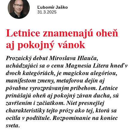
Ľubomír Jaško
31.3.2025
Letnice znamenajú oheň
aj pokojný vánok
Prozaický debut Miroslava Hlauča,
uchádzajúci sa o cenu Magnesia Litera hneď v
dvoch kategóriách, je magickou alegóriou,
manifestom zmeny, metaforou dejín aj
pôvabne vyrozprávaným príbehom. Letnice
prinášajú oheň aj pokojný závan ducha, sú
zavŕšením i začiatkom. Niet presnejšej
charakteristiky tejto prózy ako tej, ktorá sa
ocitla v podtitule. Rozpomínanie na koniec
sveta.