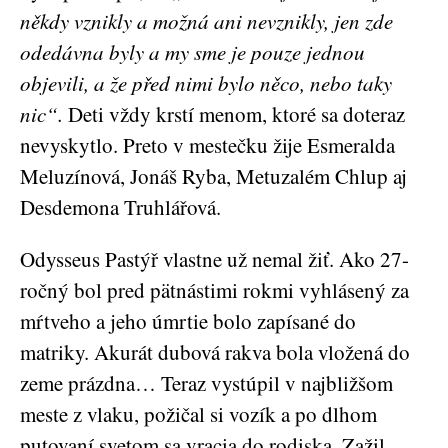
někdy vznikly a možná ani nevznikly, jen zde
odedávna byly a my sme je pouze jednou
objevili, a že před nimi bylo něco, nebo taky
nic“.
Deti vždy krstí menom, ktoré sa doteraz
nevyskytlo. Preto v mestečku žije Esmeralda
Meluzínová, Jonáš Ryba, Metuzalém Chlup aj
Desdemona Truhlářová.
Odysseus Pastýř vlastne už nemal žiť. Ako 27-
ročný bol pred pätnástimi rokmi vyhlásený za
mŕtveho a jeho úmrtie bolo zapísané do
matriky. Akurát dubová rakva bola vložená do
zeme prázdna… Teraz vystúpil v najbližšom
meste z vlaku, požičal si vozík a po dlhom
putovaní svetom sa vracia do rodiska. Zažil