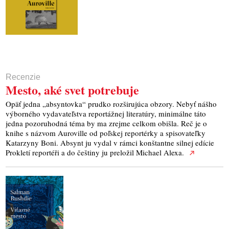
Recenzie
Mesto, aké svet potrebuje
Opäť jedna „absyntovka“ prudko rozširujúca obzory. Nebyť nášho
výborného vydavateľstva reportážnej literatúry, minimálne táto
jedna pozoruhodná téma by ma zrejme celkom obišla. Reč je o
knihe s názvom Auroville od poľskej reportérky a spisovateľky
Katarzyny Boni. Absynt ju vydal v rámci konštantne silnej edície
Prokletí reportéři a do češtiny ju preložil Michael Alexa.