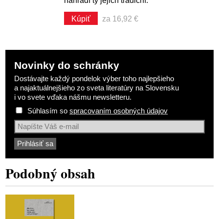
nahradí ty jejich tradiční.
Kúpiť
za 16,92 €
Novinky do schránky
Dostávajte každý pondelok výber toho najlepšieho
a najaktuálnejšieho zo sveta literatúry na Slovensku
i vo svete vďaka nášmu newsletteru.
Súhlasím so
spracovaním osobných údajov
Podobný obsah