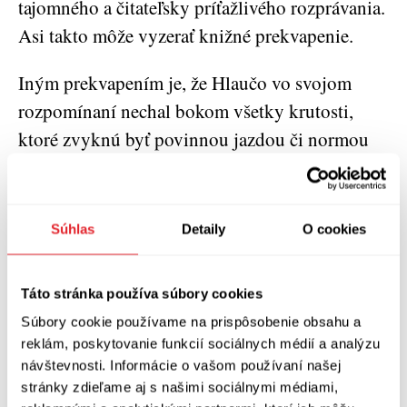
tajomného a čitateľsky príťažlivého rozprávania.
Asi takto môže vyzerať knižné prekvapenie.
Iným prekvapením je, že Hlaučo vo svojom
rozpomínaní nechal bokom všetky krutosti,
ktoré zvyknú byť povinnou jazdou či normou
nepísaného kódexu pre autorov literárnych
návratov.
Súhlas
Detaily
O cookies
Nejde iba o možnosť oddýchnuť si od lágrov,
hladomorov, vojen a im podobných masových
Táto stránka používa súbory cookies
vraždení. Takáto hlaučovská prívetivosť
Súbory cookie používame na prispôsobenie obsahu a
roznecuje v čitateľovi vnútorný oheň, ktorým
reklám, poskytovanie funkcií sociálnych médií a analýzu
začína odolný životný optimizmus.
návštevnosti. Informácie o vašom používaní našej
stránky zdieľame aj s našimi sociálnymi médiami,
„Co bude dál? Jen nové století. Budeme