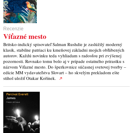
Recenzie
Víťazné mesto
Britsko-indický spisovateľ Salman Rushdie je zaslúžilý moderný
klasik, stabilne patriaci ku kmeňovej základni mojich obľúbených
autorov. Každú novinku teda vyhliadam s radosťou pri zvýšenej
pozornosti. Rovnako tomu bolo aj v prípade ostatného prírastku s
názvom Víťazné mesto. Do šperkovnice súčasnej svetovej tvorby –
edície MM vydavateľstva Slovart – ho skvelým prekladom ešte
stihol uložiť Otakar Kořínek.