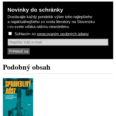
Novinky do schránky
Dostávajte každý pondelok výber toho najlepšieho
a najaktuálnejšieho zo sveta literatúry na Slovensku
i vo svete vďaka nášmu newsletteru.
Súhlasím so
spracovaním osobných údajov
Podobný obsah