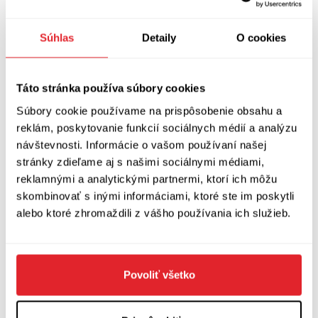
Jenže v prostoru je i dost zajímavých osob, které
se zabývají
policy
— třeba ekonomové z IDEA
Súhlas
Detaily
O cookies
CERGE. Trochu více sledovat takové lidi a
méně různé konspirátory, kteří na základě
Táto stránka používa súbory cookies
jednoho formuláře z francouzských škol
Súbory cookie používame na prispôsobenie obsahu a
blouzní, že se přestane říkat máma a táta, a věští
reklám, poskytovanie funkcií sociálnych médií a analýzu
zákaz jedení masa, protože v newyorských
návštevnosti. Informácie o vašom používaní našej
školách dětem přestali dávat nezdravé uzeniny.
stránky zdieľame aj s našimi sociálnymi médiami,
Tím narážím na Alexandra Vondru samozřejmě.
reklamnými a analytickými partnermi, ktorí ich môžu
skombinovať s inými informáciami, ktoré ste im poskytli
alebo ktoré zhromaždili z vášho používania ich služieb.
Když dnes někdo na problémy upozorňuje,
politici mu často řeknou, ať vstoupí do
politiky, že jedině tak se dá něco změnit.
Povoliť všetko
Dostal jste nějaké podobné nabídky? A jak
tyto vzkazy od politiků směrem k občanské