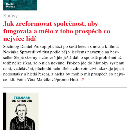
Správy
Jak zreformovat společnost, aby
fungovala a mělo z toho prospěch co
nejvíce lidí
Soci­o­log Daniel Pro­kop při­chá­zí po šes­ti letech s novou kni­hou.
Novin­ka Spra­ved­li­vý růst pod­le něj v lec­čems nava­zu­je na best­
seller Sle­pé skvr­ny a záro­veň jde ješ­tě dál: o spous­tě pro­blé­mů už
totiž nelze říkat, že o nich neví­me. Pro­kop jde do hloub­ky sys­té­mu
daní, vzdě­lá­vá­ní, důcho­dů nebo tře­ba zdra­vot­nic­tví, uka­zu­je jejich
nedo­stat­ky a hle­dá řeše­ní, z nichž by moh­lo mít pro­spěch co nej­ví­
ce lidí. Foto: Věra Marčíková/promo Host