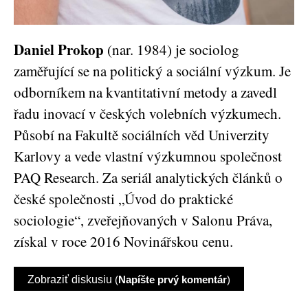
Daniel Prokop
(nar. 1984) je sociolog
zaměřující se na politický
a sociální výzkum. Je
odborníkem na kvantitativní metody a zavedl
řadu inovací v českých volebních výzkumech.
Působí na Fakultě sociálních věd Univerzity
Karlovy a vede vlastní výzkumnou společnost
PAQ
Research. Za seriál analytických článků o
české společnosti „Úvod do praktické
sociologie“, zveřejňovaných v
Salonu Práva
,
získal v roce 2016 Novinářskou cenu.
Zobraziť diskusiu
(
Napíšte prvý komentár
)