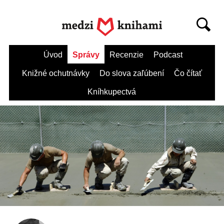
Úvod
Správy
Recenzie
Podcast
Knižné ochutnávky
Do slova zaľúbení
Čo čítať
Kníhkupectvá