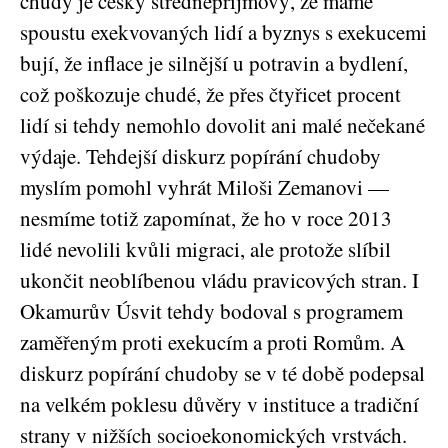
chudý je český středněpříjmový, že máme
spoustu exekvovaných lidí a byznys s exekucemi
bují, že inflace je silnější u potravin a bydlení,
což poškozuje chudé, že přes čtyřicet procent
lidí si tehdy nemohlo dovolit ani malé nečekané
výdaje. Tehdejší diskurz popírání chudoby
myslím pomohl vyhrát Miloši Zemanovi —
nesmíme totiž zapomínat, že ho v roce 2013
lidé nevolili kvůli migraci, ale protože slíbil
ukončit neoblíbenou vládu pravicových stran. I
Okamurův Úsvit tehdy bodoval s programem
zaměřeným proti exekucím a proti Romům. A
diskurz popírání chudoby se v té době podepsal
na velkém poklesu důvěry v instituce a tradiční
strany v nižších socioekonomických vrstvách.