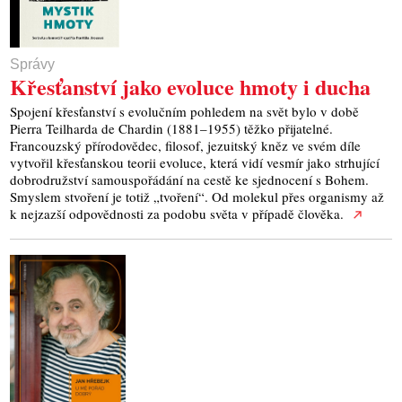
Správy
Křesťanství jako evoluce hmoty i ducha
Spojení křesťanství s evolučním pohledem na svět bylo v době
Pierra Teilharda de Chardin (1881–1955) těžko přijatelné.
Francouzský přírodovědec, filosof, jezuitský kněz ve svém díle
vytvořil křesťanskou teorii evoluce, která vidí vesmír jako strhující
dobrodružství samouspořádání na cestě ke sjednocení s Bohem.
Smyslem stvoření je totiž „tvoření“. Od molekul přes organismy až
k nejzazší odpovědnosti za podobu světa v případě člověka.