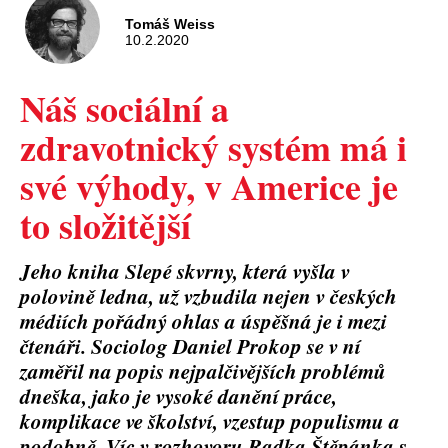
Tomáš Weiss
10.2.2020
Náš sociální a
zdravotnický systém má i
své výhody, v Americe je
to složitější
Jeho kniha Slepé skvrny, která vyšla v
polovině ledna, už vzbudila nejen v českých
médiích pořádný ohlas a úspěšná je i mezi
čtenáři. Sociolog Daniel Prokop se v ní
zaměřil na popis nejpalčivějších problémů
dneška, jako je vysoké danění práce,
komplikace ve školství, vzestup populismu a
podobně. Víc v rozhovoru Radka Štěpánka s