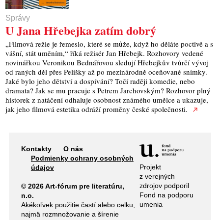
Správy
U Jana Hřebejka zatím dobrý
„Filmová režie je řemeslo, které se může, když ho děláte poctivě a s
vášní, stát uměním,“ říká režisér Jan Hřebejk. Rozhovory vedené
novinářkou Veronikou Bednářovou sledují Hřebejkův tvůrčí vývoj
od raných děl přes Pelíšky až po mezinárodně oceňované snímky.
Jaké bylo jeho dětství a dospívání? Točí raději komedie, nebo
dramata? Jak se mu pracuje s Petrem Jarchovským? Rozhovor plný
historek z natáčení odhaluje osobnost známého umělce a ukazuje,
jak jeho filmová estetika odráží proměny české společnosti.
Kontakty
O nás
Podmienky ochrany osobných
Projekt
údajov
z verejných
zdrojov podporil
© 2026 Art-fórum pre literatúru,
Fond na podporu
n.o.
umenia
Akékoľvek použitie častí alebo celku,
najmä rozmnožovanie a šírenie