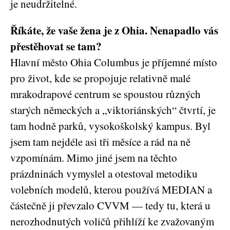
je neudržitelné.
Říkáte, že vaše žena je z Ohia. Nenapadlo vás
přestěhovat se tam?
Hlavní město Ohia Columbus je příjemné místo
pro život, kde se propojuje relativně malé
mrakodrapové centrum se spoustou různých
starých německých a „viktoriánských“ čtvrtí, je
tam hodně parků, vysokoškolský kampus. Byl
jsem tam nejdéle asi tři měsíce a rád na ně
vzpomínám. Mimo jiné jsem na těchto
prázdninách vymyslel a otestoval metodiku
volebních modelů, kterou používá MEDIAN a
částečně ji převzalo CVVM — tedy tu, která u
nerozhodnutých voličů přihlíží ke zvažovaným