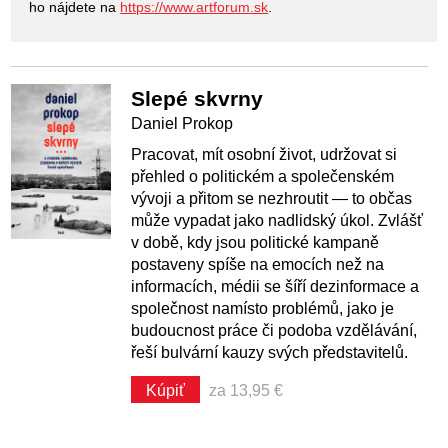
ho nájdete na
https://www.artforum.sk
.
Slepé skvrny
Daniel Prokop
Pracovat, mít osobní život, udržovat si
přehled o politickém a společenském
vývoji a přitom se nezhroutit — to občas
může vypadat jako nadlidský úkol. Zvlášť
v době, kdy jsou politické kampaně
postaveny spíše na emocích než na
informacích, médii se šíří dezinformace a
společnost namísto problémů, jako je
budoucnost práce či podoba vzdělávání,
řeší bulvární kauzy svých představitelů.
Kúpiť
za 13,95 €