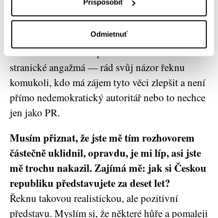
Prispôsobiť
společnosti vnímáte?
Ještě mi to nikdo nenabídl. Nevím, zda bych v
Odmietnuť
tom byl dobrý. Ale občas konzultuji věci ve
vzdělávací a sociální politice. Není to však
stranické angažmá — rád svůj názor řeknu
komukoli, kdo má zájem tyto věci zlepšit a není
přímo nedemokratický autoritář nebo to nechce
jen jako PR.
Musím přiznat, že jste mě tím rozhovorem
částečně uklidnil, opravdu, je mi líp, asi jste
mě trochu nakazil. Zajímá mě: jak si Českou
republiku představujete za deset let?
Řeknu takovou realistickou, ale pozitivní
představu. Myslím si, že některé hůře a pomaleji