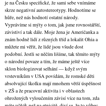
je na Česku specifické, že sami sebe vnímáme
skrze negativní autostereotypy. Hodnotíme se
hůře, než nás hodnotí ostatní národy.
Vyprávíme si mýty o tom, jak jsme rovnostářští,
závistiví a tak dále. Moje žena je Američanka a
znám hodně lidí z různých tříd a lokalit Ohia a
můžete mi věřit, že lidé jsou všude dost
podobní. Jestli se něčím lišíme, tak těmito mýty
o národní povaze a tím, že máme ještě více
sklon biologizovat selhání — když svým
vrstevníkům v USA povídám, že romské děti
absolvující školku mají mnohem větší úspěšnost
v ZŠ a že pracovní aktivita i v oblastech
ohrožených vyloučením závisí více na tom, zda
máte učňák než na etnicitě, diví se, že to vůbec