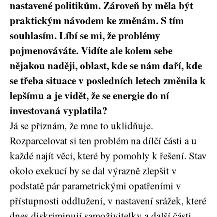
nastavené politikům. Zároveň by měla být
praktickým návodem ke změnám. S tím
souhlasím. Líbí se mi, že problémy
pojmenováváte. Vidíte ale kolem sebe
nějakou naději, oblast, kde se nám daří, kde
se třeba situace v posledních letech změnila k
lepšímu a je vidět, že se energie do ní
investovaná vyplatila?
Já se přiznám, že mne to uklidňuje.
Rozparcelovat si ten problém na dílčí části a u
každé najít věci, které by pomohly k řešení. Stav
okolo exekucí by se dal výrazně zlepšit v
podstatě pár parametrickými opatřeními v
přístupnosti oddlužení, v nastavení srážek, které
dnes diskriminují samoživitelky a další části