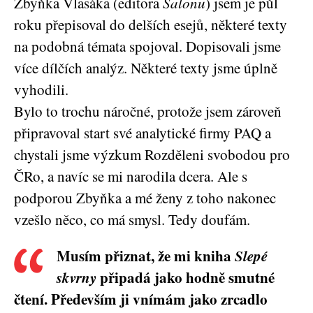
Zbyňka Vlasáka (editora
Salonu
) jsem je půl
roku přepisoval do delších esejů, některé texty
na podobná témata spojoval. Dopisovali jsme
více dílčích analýz. Některé texty jsme úplně
vyhodili.
Bylo to trochu náročné, protože jsem zároveň
připravoval start své analytické firmy PAQ a
chystali jsme výzkum Rozděleni svobodou pro
ČRo, a navíc se mi narodila dcera. Ale s
podporou Zbyňka a mé ženy z toho nakonec
vzešlo něco, co má smysl. Tedy doufám.
Musím přiznat, že mi kniha
Slepé
skvrny
připadá jako hodně smutné
čtení. Především ji vnímám jako zrcadlo