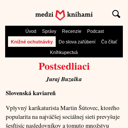
Úvod
Správy
Recenzie
Podcast
Knižné ochutnávky
Do slova zaľúbení
Čo čítať
Kníhkupectvá
Postsedliaci
Juraj Buzalka
Slovenská kaviareň
Vplyvný karikaturista Martin Šútovec, ktorého
popularita na najväčšej sociálnej sieti prevyšuje
šesťtisíc nasledovníkov a tomuto množstvu