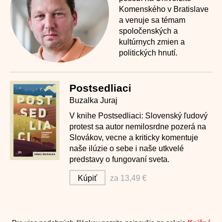
Komenského v Bratislave
a venuje sa témam
spoločenských a
kultúrnych zmien a
politických hnutí.
Postsedliaci
Buzalka Juraj
V knihe Postsedliaci: Slovenský ľudový
protest sa autor nemilosrdne pozerá na
Slovákov, vecne a kriticky komentuje
naše ilúzie o sebe i naše utkvelé
predstavy o fungovaní sveta.
Kúpiť
za 13,49 €