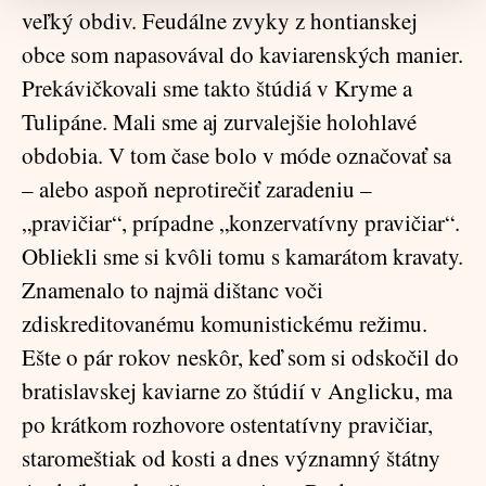
veľký obdiv. Feudálne zvyky z hontianskej
obce som napasovával do kaviarenských manier.
Prekávičkovali sme takto štúdiá v Kryme a
Tulipáne. Mali sme aj zurvalejšie holohlavé
obdobia. V tom čase bolo v móde označovať sa
– alebo aspoň neprotirečiť zaradeniu –
„pravičiar“, prípadne „konzervatívny pravičiar“.
Obliekli sme si kvôli tomu s kamarátom kravaty.
Znamenalo to najmä dištanc voči
zdiskreditovanému komunistickému režimu.
Ešte o pár rokov neskôr, keď som si odskočil do
bratislavskej kaviarne zo štúdií v Anglicku, ma
po krátkom rozhovore ostentatívny pravičiar,
staromeštiak od kosti a dnes významný štátny