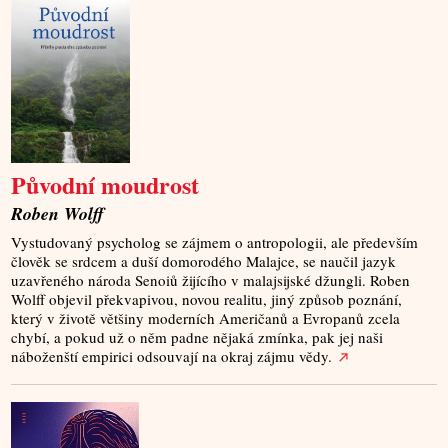
Původní moudrost
Roben Wolff
Vystudovaný psycholog se zájmem o antropologii, ale především
člověk se srdcem a duší domorodého Malajce, se naučil jazyk
uzavřeného národa Senoiů žijícího v malajsijské džungli. Roben
Wolff objevil překvapivou, novou realitu, jiný způsob poznání,
který v životě většiny moderních Američanů a Evropanů zcela
chybí, a pokud už o něm padne nějaká zmínka, pak jej naši
náboženští empirici odsouvají na okraj zájmu vědy.