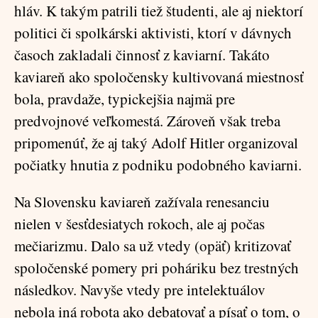
hláv. K takým patrili tiež študenti, ale aj niektorí
politici či spolkárski aktivisti, ktorí v dávnych
časoch zakladali činnosť z kaviarní. Takáto
kaviareň ako spoločensky kultivovaná miestnosť
bola, pravdaže, typickejšia najmä pre
predvojnové veľkomestá. Zároveň však treba
pripomenúť, že aj taký Adolf Hitler organizoval
počiatky hnutia z podniku podobného kaviarni.
Na Slovensku kaviareň zažívala renesanciu
nielen v šesťdesiatych rokoch, ale aj počas
mečiarizmu. Dalo sa už vtedy (opäť) kritizovať
spoločenské pomery pri poháriku bez trestných
následkov. Navyše vtedy pre intelektuálov
nebola iná robota ako debatovať a písať o tom, o