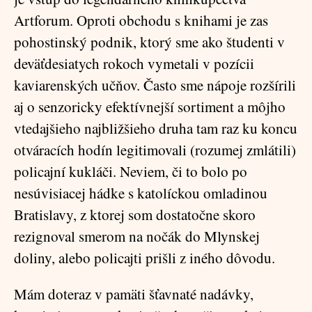
Artforum. Oproti obchodu s knihami je zas
pohostinský podnik, ktorý sme ako študenti v
deväťdesiatych rokoch vymetali v pozícii
kaviarenských učňov. Často sme nápoje rozšírili
aj o senzoricky efektívnejší sortiment a môjho
vtedajšieho najbližšieho druha tam raz ku koncu
otváracích hodín legitimovali (rozumej zmlátili)
policajní kukláči. Neviem, či to bolo po
nesúvisiacej hádke s katolíckou omladinou
Bratislavy, z ktorej som dostatočne skoro
rezignoval smerom na nočák do Mlynskej
doliny, alebo policajti prišli z iného dôvodu.
Mám doteraz v pamäti šťavnaté nadávky,