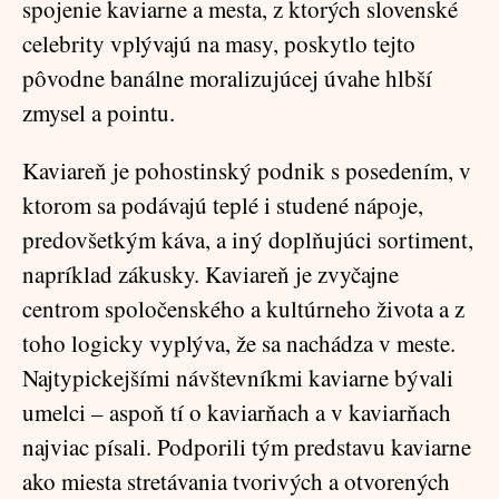
spojenie kaviarne a mesta, z ktorých slovenské
celebrity vplývajú na masy, poskytlo tejto
pôvodne banálne moralizujúcej úvahe hlbší
zmysel a pointu.
Kaviareň je pohostinský podnik s posedením, v
ktorom sa podávajú teplé i studené nápoje,
predovšetkým káva, a iný doplňujúci sortiment,
napríklad zákusky. Kaviareň je zvyčajne
centrom spoločenského a kultúrneho života a z
toho logicky vyplýva, že sa nachádza v meste.
Najtypickejšími návštevníkmi kaviarne bývali
umelci – aspoň tí o kaviarňach a v kaviarňach
najviac písali. Podporili tým predstavu kaviarne
ako miesta stretávania tvorivých a otvorených