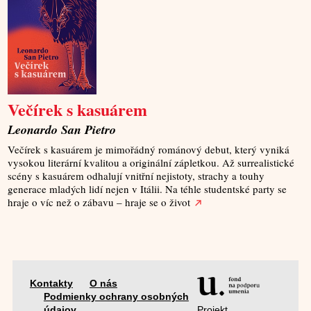
Večírek s kasuárem
Leonardo San Pietro
Večírek s kasuárem je mimořádný románový debut, který vyniká
vysokou literární kvalitou a originální zápletkou. Až surrealistické
scény s kasuárem odhalují vnitřní nejistoty, strachy a touhy
generace mladých lidí nejen v Itálii. Na téhle studentské party se
hraje o víc než o zábavu – hraje se o život
Kontakty
O nás
Podmienky ochrany osobných
Projekt
údajov