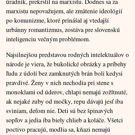
úradník, prekrstil na marxistu. Dodnes sa za
marxistu nepovažujem, ale zmätenie ideológií
po komunizme, ktoré prinášal aj vtedajší
urbánny romantizmus, zostáva pre slovenskú
inteligenciu večným problémom.
Najsilnejšou predstavou rodných intelektuálov o
národe je viera, že bukolické obrázky a príbehy
ľudu z údolí bez zamknutých brán boli kedysi
pravdivé. Ženy v nich nechodia pri stene s
monoklami od úderov, chlapi nemajú zožltnuté,
ak nejaké zuby od močky, repu dávajú jesť iba
sviniam, deťom nie. Deti sú bez špinavých
sopľov a jedia iba biely chlieb a koláče. Všetci
poctivo pracujú, modlia sa, kňazi nemajú