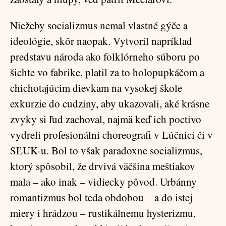
Niežeby socializmus nemal vlastné gýče a
ideológie, skôr naopak. Vytvoril napríklad
predstavu národa ako folklórneho súboru po
šichte vo fabrike, platil za to holopupkáčom a
chichotajúcim dievkam na vysokej škole
exkurzie do cudziny, aby ukazovali, aké krásne
zvyky si ľud zachoval, najmä keď ich poctivo
vydreli profesionálni choreografi v Lúčnici či v
SĽUK-u. Bol to však paradoxne socializmus,
ktorý spôsobil, že drvivá väčšina meštiakov
mala – ako inak – vidiecky pôvod. Urbánny
romantizmus bol teda obdobou – a do istej
miery i hrádzou – rustikálnemu hysterizmu,