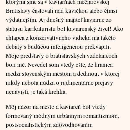
ktorými sme sa v kaviarňach mečiarovskej
Bratislavy častovali nad kávičkou alebo čímsi
výdatnejším. Aj dnešný majiteľ kaviarne zo
statusu karikaturistu bol kaviarenský živel! Ako
chlapca z konzervatívneho vidieka ma takéto
debaty s budúcou inteligenciou prekvapili.
Moje predstavy o bratislavských vzdelancoch
boli iné. Nevedel som vtedy ešte, že hranica
medzi slovenským mestom a dedinou, v ktorej
nikdy nebola núdza o rudimentárne prejavy
nenávisti, je taká krehká.
Môj názor na mesto a kaviareň bol vtedy
formovaný módnym urbánnym romantizmom,
postsocialistickým zdôvodňovaním