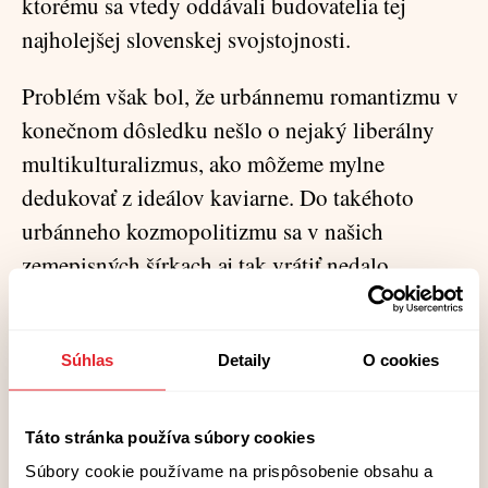
ktorému sa vtedy oddávali budovatelia tej
najholejšej slovenskej svojstojnosti.
Problém však bol, že urbánnemu romantizmu v
konečnom dôsledku nešlo o nejaký liberálny
multikulturalizmus, ako môžeme mylne
dedukovať z ideálov kaviarne. Do takéhoto
urbánneho kozmopolitizmu sa v našich
zemepisných šírkach aj tak vrátiť nedalo.
Postupne navyše vyšlo najavo – a táto úvaha sa
týmto smerom snaží svietiť –, že mnohí
Súhlas
Detaily
O cookies
slovenskí mešťania sa v princípe správajú
podobne ako ostatní. Keď ide o ohrozenie
privilégia, narušenie pocitu výnimočnosti,
Táto stránka používa súbory cookies
dojnej pozície pre dcéru v mestskom podniku či
Súbory cookie používame na prispôsobenie obsahu a