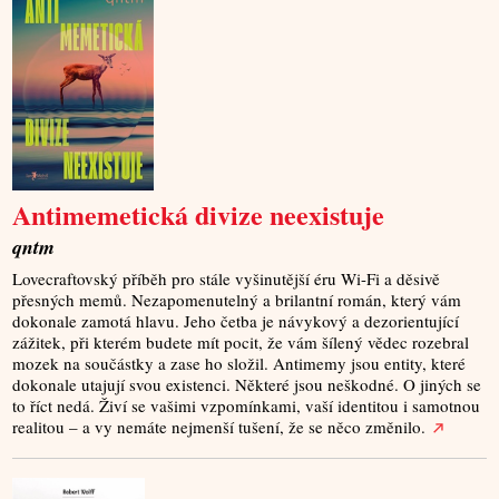
Antimemetická divize neexistuje
qntm
Lovecraftovský příběh pro stále vyšinutější éru Wi-Fi a děsivě
přesných memů. Nezapomenutelný a brilantní román, který vám
dokonale zamotá hlavu. Jeho četba je návykový a dezorientující
zážitek, při kterém budete mít pocit, že vám šílený vědec rozebral
mozek na součástky a zase ho složil. Antimemy jsou entity, které
dokonale utajují svou existenci. Některé jsou neškodné. O jiných se
to říct nedá. Živí se vašimi vzpomínkami, vaší identitou i samotnou
realitou – a vy nemáte nejmenší tušení, že se něco změnilo.