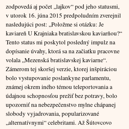
zodpovedá aj počet „lajkov“ pod jeho statusmi,
v utorok 16. júna 2015 predpoludním zverejnil
nasledujúci post: „Položme si otázku: Je
kaviareň U Krajniaka bratislavskou kaviarňou?“
Tento status mi poskytol posledný impulz na
dopísanie úvahy, ktorá sa na začiatku pracovne
volala „Mezenská bratislavskej kaviarne“.
Zámerom tej skoršej verzie, ktorej inšpiráciou
bolo vystupovanie poslankyne parlamentu,
známej okrem iného témou teleportovania a
údajnou schopnosťou prežiť bez potravy, bolo
upozorniť na nebezpečenstvo mylne chápanej
slobody vyjadrovania, popularizované
„alternatívnymi“ celebritami. Až Šútovcovo