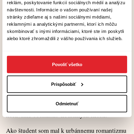
univerzitné miesto ako formu sociálnej pomoci,
reklám, poskytovanie funkcií sociálnych médií a analýzu
návštevnosti. Informácie o vašom používaní našej
zaúčinkuje rovnaký pud sebazáchovy a
stránky zdieľame aj s našimi sociálnymi médiami,
klanovosti. Princíp obliehanej pevnosti – že
reklamnými a analytickými partnermi, ktorí ich môžu
inteligenciu treba chrániť a čičíkať, nech je
skombinovať s inými informáciami, ktoré ste im poskytli
alebo ktoré zhromaždili z vášho používania ich služieb.
akákoľvek, aj preto si vylobujú platy lekári, nie
však sestry, SAV sa nedarí transformovať doteraz
a umelecké dotácie sa budú ďalej rozdeľovať
Povoliť všetko
podľa bratislavského PSČ – teda platí aj u
našich kaviarenských. Na obranu urbánneho
Prispôsobiť
romantizmu, samozrejme, treba poznamenať, že
prinajmenšom u časti jeho stúpencov
Odmietnuť
predstavoval tento módny trend aj snahu o
kultiváciu občiansko-liberálnych cností.
Ako študent som mal k urbánnemu romantizmu