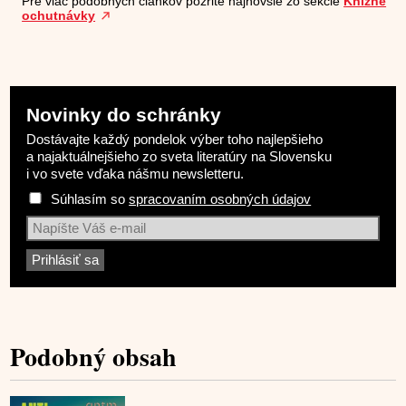
Pre viac podobných článkov pozrite najnovšie zo sekcie
Knižné
ochutnávky
Novinky do schránky
Dostávajte každý pondelok výber toho najlepšieho
a najaktuálnejšieho zo sveta literatúry na Slovensku
i vo svete vďaka nášmu newsletteru.
Súhlasím so
spracovaním osobných údajov
Podobný obsah