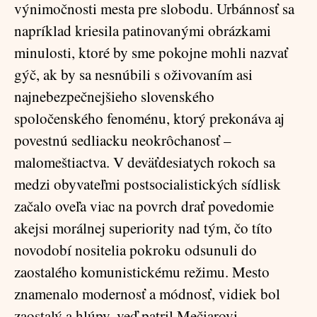
výnimočnosti mesta pre slobodu. Urbánnosť sa
napríklad kriesila patinovanými obrázkami
minulosti, ktoré by sme pokojne mohli nazvať
gýč, ak by sa nesnúbili s oživovaním asi
najnebezpečnejšieho slovenského
spoločenského fenoménu, ktorý prekonáva aj
povestnú sedliacku neokrôchanosť –
malomeštiactva. V deväťdesiatych rokoch sa
medzi obyvateľmi postsocialistických sídlisk
začalo oveľa viac na povrch drať povedomie
akejsi morálnej superiority nad tým, čo títo
novodobí nositelia pokroku odsunuli do
zaostalého komunistickému režimu. Mesto
znamenalo modernosť a módnosť, vidiek bol
zaostalý a hlúpy, veď patril Mečiarovi.