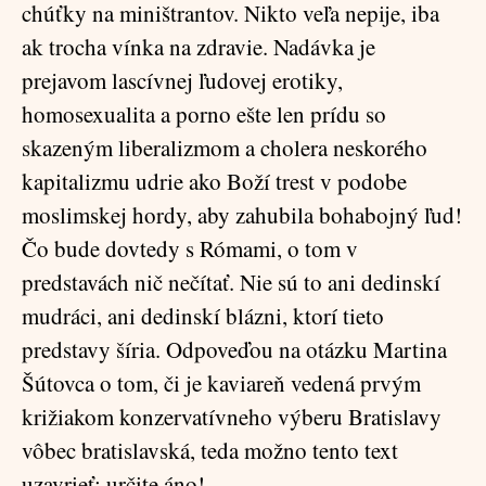
chúťky na miništrantov. Nikto veľa nepije, iba
ak trocha vínka na zdravie. Nadávka je
prejavom lascívnej ľudovej erotiky,
homosexualita a porno ešte len prídu so
skazeným liberalizmom a cholera neskorého
kapitalizmu udrie ako Boží trest v podobe
moslimskej hordy, aby zahubila bohabojný ľud!
Čo bude dovtedy s Rómami, o tom v
predstavách nič nečítať. Nie sú to ani dedinskí
mudráci, ani dedinskí blázni, ktorí tieto
predstavy šíria. Odpoveďou na otázku Martina
Šútovca o tom, či je kaviareň vedená prvým
križiakom konzervatívneho výberu Bratislavy
vôbec bratislavská, teda možno tento text
uzavrieť: určite áno!