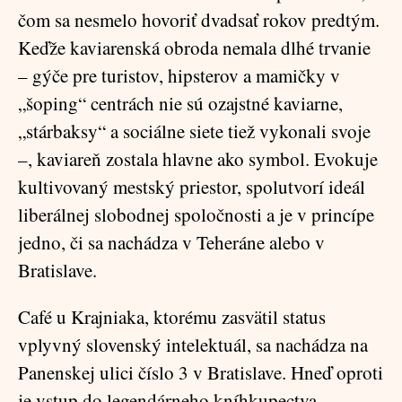
čom sa nesmelo hovoriť dvadsať rokov predtým.
Keďže kaviarenská obroda nemala dlhé trvanie
– gýče pre turistov, hipsterov a mamičky v
„šoping“ centrách nie sú ozajstné kaviarne,
„stárbaksy“ a sociálne siete tiež vykonali svoje
–, kaviareň zostala hlavne ako symbol. Evokuje
kultivovaný mestský priestor, spolutvorí ideál
liberálnej slobodnej spoločnosti a je v princípe
jedno, či sa nachádza v Teheráne alebo v
Bratislave.
Café u Krajniaka, ktorému zasvätil status
vplyvný slovenský intelektuál, sa nachádza na
Panenskej ulici číslo 3 v Bratislave. Hneď oproti
je vstup do legendárneho kníhkupectva