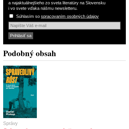
a najaktuálnejšieho zo sveta literatúry na Slovensku
i vo svete vďaka nášmu newsletteru.
Súhlasím so
spracovaním osobných údajov
Podobný obsah
Správy