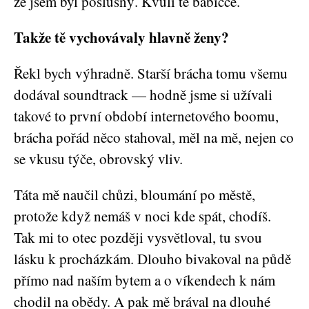
že jsem byl poslušný. Kvůli té babičce.
Takže tě vychovávaly hlavně ženy?
Řekl bych výhradně. Starší brácha tomu všemu
dodával soundtrack — hodně jsme si užívali
takové to první období internetového boomu,
brácha pořád něco stahoval, měl na mě, nejen co
se vkusu týče, obrovský vliv.
Táta mě naučil chůzi, bloumání po městě,
protože když nemáš v noci kde spát, chodíš.
Tak mi to otec později vysvětloval, tu svou
lásku k procházkám. Dlouho bivakoval na půdě
přímo nad naším bytem a o víkendech k nám
chodil na obědy. A pak mě brával na dlouhé