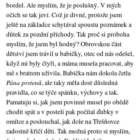
bordel. Ale myslím, že je poslušný. V mých
očích se tak jeví. Což je divné, protože jsem
ještě na základce schytával spoustu poznámek a
důtek za pozdní příchody. Tak proč si proboha
myslím, že jsem byl hodný? Obrovskou část
dětství jsem trávil u babičky, otec od nás odešel,
když mi byly čtyři, a máma musela pracovat, aby
mě s bratrem uživila. Babička nám dokola četla
Pána prstenů
, ale taky měla dost důsledná
pravidla, co se týče spánku, výchovy a tak.
Pamatuju si, jak jsem povinně musel po obědě
chodit spát a v posteli pak počítal ďubky v
omítce a poslouchal, jak dole na Třešňovce
radostně křičí děti. Tak možná proto si myslím,