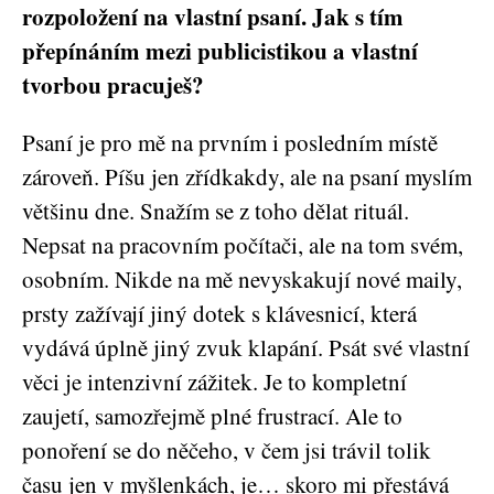
rozpoložení na vlastní psaní. Jak s tím
přepínáním mezi publicistikou a vlastní
tvorbou pracuješ?
Psaní je pro mě na prvním i posledním místě
zároveň. Píšu jen zřídkakdy, ale na psaní myslím
většinu dne. Snažím se z toho dělat rituál.
Nepsat na pracovním počítači, ale na tom svém,
osobním. Nikde na mě nevyskakují nové maily,
prsty zažívají jiný dotek s klávesnicí, která
vydává úplně jiný zvuk klapání. Psát své vlastní
věci je intenzivní zážitek. Je to kompletní
zaujetí, samozřejmě plné frustrací. Ale to
ponoření se do něčeho, v čem jsi trávil tolik
času jen v myšlenkách, je… skoro mi přestává