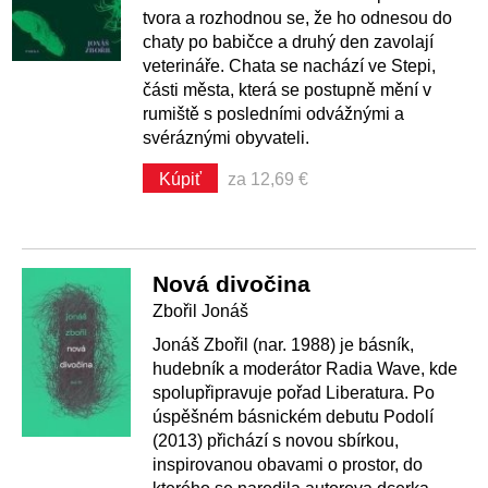
tvora a rozhodnou se, že ho odnesou do
chaty po babičce a druhý den zavolají
veterináře. Chata se nachází ve Stepi,
části města, která se postupně mění v
rumiště s posledními odvážnými a
svéráznými obyvateli.
Kúpiť
za 12,69 €
Nová divočina
Zbořil Jonáš
Jonáš Zbořil (nar. 1988) je básník,
hudebník a moderátor Radia Wave, kde
spolupřipravuje pořad Liberatura. Po
úspěšném básnickém debutu Podolí
(2013) přichází s novou sbírkou,
inspirovanou obavami o prostor, do