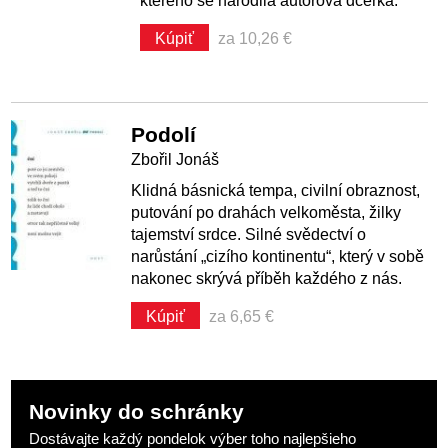
kterého se narodila autorova dcerka.
Kúpiť
za 10,26 €
Podolí
Zbořil Jonáš
Klidná básnická tempa, civilní obraznost,
putování po drahách velkoměsta, žilky
tajemství srdce. Silné svědectví o
narůstání „cizího kontinentu“, který v sobě
nakonec skrývá příběh každého z nás.
Kúpiť
za 6,65 €
Novinky do schránky
Dostávajte každý pondelok výber toho najlepšieho