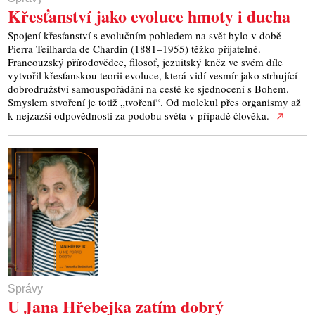
Křesťanství jako evoluce hmoty i ducha
Spojení křesťanství s evolučním pohledem na svět bylo v době
Pierra Teilharda de Chardin (1881–1955) těžko přijatelné.
Francouzský přírodovědec, filosof, jezuitský kněz ve svém díle
vytvořil křesťanskou teorii evoluce, která vidí vesmír jako strhující
dobrodružství samouspořádání na cestě ke sjednocení s Bohem.
Smyslem stvoření je totiž „tvoření“. Od molekul přes organismy až
k nejzazší odpovědnosti za podobu světa v případě člověka.
Správy
U Jana Hřebejka zatím dobrý