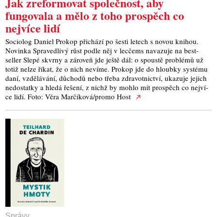
Jak zreformovat společnost, aby
fungovala a mělo z toho prospěch co
nejvíce lidí
Soci­o­log Daniel Pro­kop při­chá­zí po šes­ti letech s novou kni­hou.
Novin­ka Spra­ved­li­vý růst pod­le něj v lec­čems nava­zu­je na best­
seller Sle­pé skvr­ny a záro­veň jde ješ­tě dál: o spous­tě pro­blé­mů už
totiž nelze říkat, že o nich neví­me. Pro­kop jde do hloub­ky sys­té­mu
daní, vzdě­lá­vá­ní, důcho­dů nebo tře­ba zdra­vot­nic­tví, uka­zu­je jejich
nedo­stat­ky a hle­dá řeše­ní, z nichž by moh­lo mít pro­spěch co nej­ví­
ce lidí. Foto: Věra Marčíková/promo Host
Správy