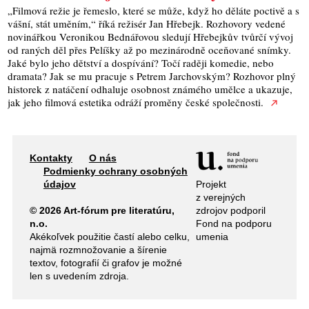
„Filmová režie je řemeslo, které se může, když ho děláte poctivě a s
vášní, stát uměním,“ říká režisér Jan Hřebejk. Rozhovory vedené
novinářkou Veronikou Bednářovou sledují Hřebejkův tvůrčí vývoj
od raných děl přes Pelíšky až po mezinárodně oceňované snímky.
Jaké bylo jeho dětství a dospívání? Točí raději komedie, nebo
dramata? Jak se mu pracuje s Petrem Jarchovským? Rozhovor plný
historek z natáčení odhaluje osobnost známého umělce a ukazuje,
jak jeho filmová estetika odráží proměny české společnosti.
Kontakty
O nás
Podmienky ochrany osobných
Projekt
údajov
z verejných
zdrojov podporil
© 2026 Art-fórum pre literatúru,
Fond na podporu
n.o.
umenia
Akékoľvek použitie častí alebo celku,
najmä rozmnožovanie a šírenie
textov, fotografií či grafov je možné
len s uvedením zdroja.