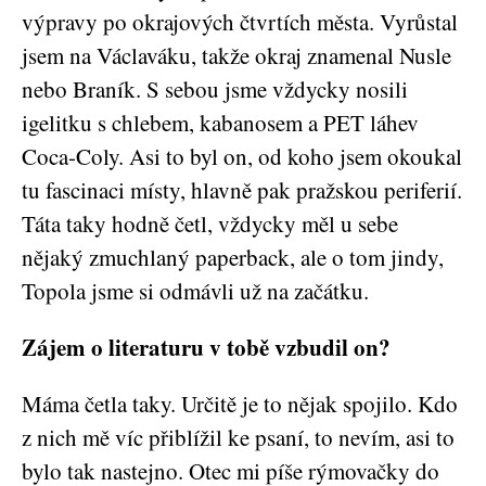
výpravy po okrajových čtvrtích města. Vyrůstal
jsem na Václaváku, takže okraj znamenal Nusle
nebo Braník. S sebou jsme vždycky nosili
igelitku s chlebem, kabanosem a PET láhev
Coca-Coly. Asi to byl on, od koho jsem okoukal
tu fascinaci místy, hlavně pak pražskou periferií.
Táta taky hodně četl, vždycky měl u sebe
nějaký zmuchlaný paperback, ale o tom jindy,
Topola jsme si odmávli už na začátku.
Zájem o literaturu v tobě vzbudil on?
Máma četla taky. Určitě je to nějak spojilo. Kdo
z nich mě víc přiblížil ke psaní, to nevím, asi to
bylo tak nastejno. Otec mi píše rýmovačky do