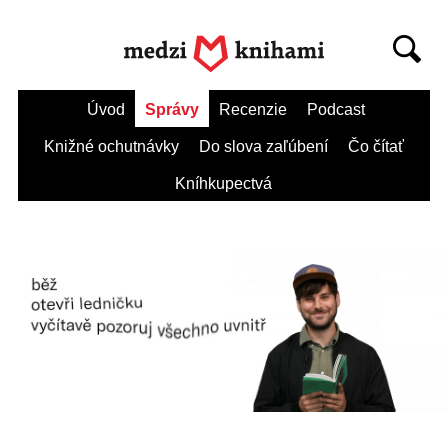
Úvod
Správy
Recenzie
Podcast
Knižné ochutnávky
Do slova zaľúbení
Čo čítať
Kníhkupectvá