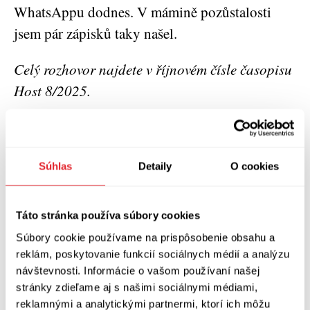
WhatsAppu dodnes. V mámině pozůstalosti
jsem pár zápisků taky našel.
Celý rozhovor najdete v říjnovém čísle časopisu
Host 8/2025.
Jonáš Zbořil
(nar. 1988) vystudoval češtinu a
angličtinu na Pedagogické fakultě Univerzity
Karlovy. Pracoval jako redaktor a moderátor
Súhlas
Detaily
O cookies
Radia Wave, kde přes deset let moderoval
podcast Liberatura. Od roku 2022 je členem
Táto stránka používa súbory cookies
redakce Seznam Zprávy. Hrál a zpíval ve
Súbory cookie používame na prispôsobenie obsahu a
skupinách Steakhouse Orchestra a Sundays on
reklám, poskytovanie funkcií sociálnych médií a analýzu
návštevnosti. Informácie o vašom používaní našej
Clarendon Road. Vydal básnické sbírky
Podolí
stránky zdieľame aj s našimi sociálnymi médiami,
(Host, 2013) a
Nová divočina
(Host, 2020), za
reklamnými a analytickými partnermi, ktorí ich môžu